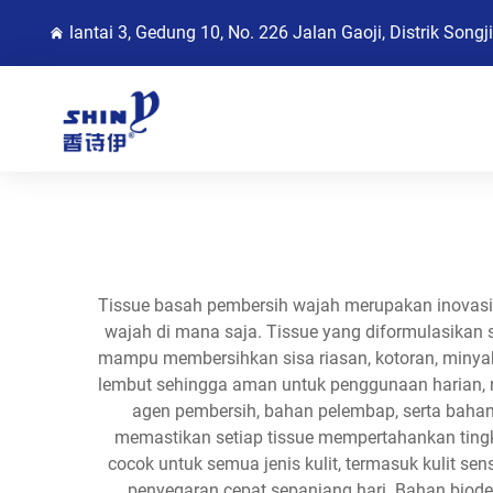
lantai 3, Gedung 10, No. 226 Jalan Gaoji, Distrik Song
Tissue basah pembersih wajah merupakan inovasi p
wajah di mana saja. Tissue yang diformulasikan
mampu membersihkan sisa riasan, kotoran, minyak
lembut sehingga aman untuk penggunaan harian, n
agen pembersih, bahan pelembap, serta baha
memastikan setiap tissue mempertahankan tingk
cocok untuk semua jenis kulit, termasuk kulit se
penyegaran cepat sepanjang hari. Bahan biod