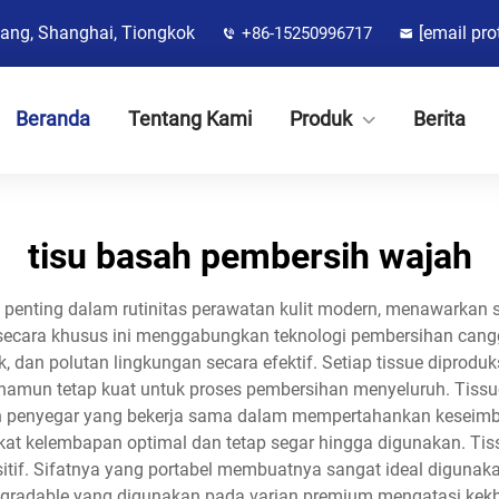
jiang, Shanghai, Tiongkok
[email pro
+86-15250996717
Beranda
Tentang Kami
Produk
Berita
tisu basah pembersih wajah
enting dalam rutinitas perawatan kulit modern, menawarkan so
 secara khusus ini menggabungkan teknologi pembersihan cang
, dan polutan lingkungan secara efektif. Setiap tissue dipr
amun tetap kuat untuk proses pembersihan menyeluruh. Tissu
n penyegar yang bekerja sama dalam mempertahankan keseimba
at kelembapan optimal dan tetap segar hingga digunakan. Tis
nsitif. Sifatnya yang portabel membuatnya sangat ideal digunaka
egradable yang digunakan pada varian premium mengatasi kekh