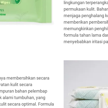
lingkungan terperangka
permukaan kulit. Baha
menjaga penghalang ke
memberikan pembersiha
memungkinkan penghila
formula tahan lama dan
menyebabkan iritasi pad
 hanya membersihkan secara
tan kulit secara
campuran bahan pelembap
ak alami tumbuhan, yang
lit secara optimal. Formula