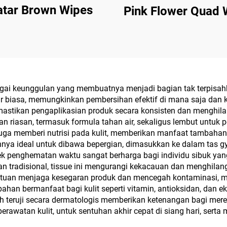
atar Brown Wipes
Pink Flower Quad 
i keunggulan yang membuatnya menjadi bagian tak terpisahkan
r biasa, memungkinkan pembersihan efektif di mana saja dan 
mastikan pengaplikasian produk secara konsisten dan menghi
an riasan, termasuk formula tahan air, sekaligus lembut untuk 
juga memberi nutrisi pada kulit, memberikan manfaat tambahan p
 ideal untuk dibawa bepergian, dimasukkan ke dalam tas gym,
ek penghematan waktu sangat berharga bagi individu sibuk ya
n tradisional, tissue ini mengurangi kekacauan dan menghila
atuan menjaga kesegaran produk dan mencegah kontaminasi, mem
an bermanfaat bagi kulit seperti vitamin, antioksidan, dan eks
h teruji secara dermatologis memberikan ketenangan bagi mereka y
erawatan kulit, untuk sentuhan akhir cepat di siang hari, sert