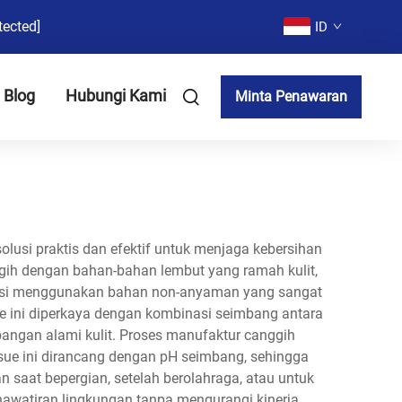
tected]
ID
Blog
Hubungi Kami
Minta Penawaran
lusi praktis dan efektif untuk menjaga kebersihan
gih dengan bahan-bahan lembut yang ramah kulit,
oduksi menggunakan bahan non-anyaman yang sangat
e ini diperkaya dengan kombinasi seimbang antara
ngan alami kulit. Proses manufaktur canggih
sue ini dirancang dengan pH seimbang, sehingga
n saat bepergian, setelah berolahraga, atau untuk
awatiran lingkungan tanpa mengurangi kinerja