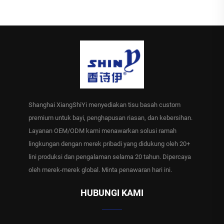
Shanghai XiangShiYi menyediakan tisu basah custom
premium untuk bayi, penghapusan riasan, dan kebersihan.
Layanan OEM/ODM kami menawarkan solusi ramah
lingkungan dengan merek pribadi yang didukung oleh 20+
lini produksi dan pengalaman selama 20 tahun. Dipercaya
oleh merek-merek global. Minta penawaran hari ini.
HUBUNGI KAMI