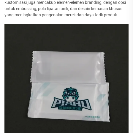
kustomisasi juga mencakup elemen-elemen branding, dengan opsi
untuk embossing, pola lipatan unik, dan desain kemasan khusus
yang meningkatkan pengenalan merek dan daya tarik produk.