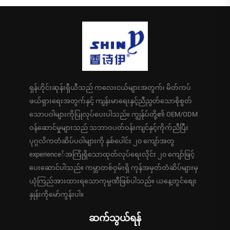
ရှန်ဟိုင်းဆုန်းရှီယီသည် ကလေးငယ်များအတွက်၊ မိတ်ကပ်
ဖယ်ရှားရေးအတွက်နှင့် ကျန်းမာရေးနှင့်ညီညွတ်သောစိုစွတ်
သောပဝါများကိုပြုလုပ်ပေးပါသည်။ ကျွန်ုပ်တို့၏ OEM/ODM
ဝန်ဆောင်မှုများသည် သဘာဝပတ်ဝန်းကျင်နှင့်ကိုက်ညီပြီး
ပုဂ္ဂလိကတံဆိပ်ပဝါများကို နှစ်ပေါင်း ၂၀ ကျော်အတွ
experience်အကြုံရှိသောထုတ်လုပ်ရေးလိုင်း ၂၀ ကျော်ဖြင့်
ပေးဆောင်ပါသည်။ ကမ္ဘာတစ်ဝှမ်းရှိ ကုန်အမှတ်တံဆိပ်များမှ
ယုံကြည်အားထားရသောကုမ္ပဏီဖြစ်ပါသည်။ ယနေ့တွင်စျေး
နှုန်းကိုမော်ကွန်းပါ။
ဆက်သွယ်ရန်