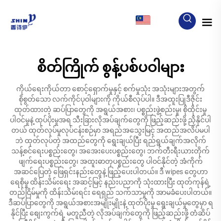
MY
စိတ်ကြိုက် စွန့်ပစ်ပဝါများ
ကိုယ်ရေးကိုယ်တာ စောင့်ရှောက်မှုနှင့် စက်မှုသုံး အသုံးများအတွက်
စိုစွတ်သော လက်ကိုင်ပုဝါများကို ကိုယ်စီလုပ်ပါ။ ဒီအထူးပြုဒီဇိုင်း
ထုတ်ထားတဲ့ ဆပ်ပြာတွေကို အရွယ်အစား၊ ပစ္စည်းဖွဲ့စည်းမှု၊ စိုထိုင်းမှု
ပါဝင်မှုနဲ့ ထုပ်ပိုးမှုအရ သီးခြားလိုအပ်ချက်တွေကို ဖြည့်ဆည်းဖို့ ညှိနိုင်ပါ
တယ် ထုတ်လုပ်မှုလုပ်ငန်းစဉ်မှာ အရည်အသွေးမြင့် အထည်အလိပ်မပါ
ဘဲ ထုတ်လုပ်တဲ့ အထည်တွေကို ရွေးချယ်ပြီး ရည်ရွယ်ချက်အလိုက်
သန့်စင်ရေးပစ္စည်းတွေ၊ အအေးပေးပစ္စည်းတွေ၊ ဘက်တီးရီးယားတိုက်
ဖျက်ရေးပစ္စည်းတွေ၊ အထူးဓာတုပစ္စည်းတွေ ပါဝင်နိုင်တဲ့ အံကိုက်
အဆင်ပြေတဲ့ ဖြေရှင်းနည်းတွေနဲ့ ဖြည့်ပေးပါတယ်။ ဒီ wipes တွေဟာ
ရေစိုမှု ထိန်းသိမ်းရေး အဆင့်မြင့် နည်းပညာကို သုံးထားပြီး ထုတ်ကုန်ရဲ့
တည်ငြိမ်မှုကို ထိန်းသိမ်းရင်း ရေရှည် သက်သာမှုကို အာမခံပေးပါတယ်။
ဒီဆပ်ပြာတွေကို အရွယ်အစားအမျိုးမျိုးနဲ့ ထုတ်ပိုးမှု ရွေးချယ်မှုတွေမှာ ရ
နိုင်ပြီး စျေးကွက်ရဲ့ မတူညီတဲ့ လိုအပ်ချက်တွေကို ဖြည့်ဆည်းဖို့ တံဆိပ်