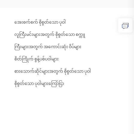
အေးစက်စက် စိုစွတ်သော ပုဝါ
လူကြီးမင်းများအတွက် စိုစွတ်သော စက္ကူ
ကြီးများအတွက် အကောင်းဆုံး ဝိပ်များ
စိတ်ကြိုက် စွန့်ပစ်ပဝါများ
စားသောက်ဆိုင်များအတွက် စိုစွတ်သော ပုဝါ
စိုစွတ်သော ပုဝါများကြော်ငြာ