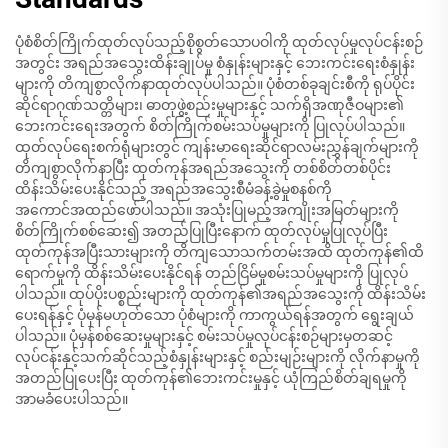
ပုံစံစိတ်ကြိုက်ထုတ်လုပ်သည့်စိုစွတ်သောပဝါကို ထုတ်လုပ်မှုလုပ်ငန်းစဉ်
အတွင်း အရည်အသွေးထိန်းချုပ်မှု စံနှုန်းများနှင့် ဘေးကင်းရေးစံနှုန်း
များကို တိကျစွာလိုက်နာထုတ်လုပ်ပါသည်။ ပုံစံတစ်ခုချင်းစီကို ရုပ်ပိုင်း
ဆိုင်ရာဂုဏ်သတ္တိများ၊ ဓာတုဖွဲ့စည်းမှုများနှင့် သက်ရှိအဏုဇီဝများ၏
ဘေးကင်းရေးအတွက် စိတ်ကြိုက်စမ်းသပ်မှုများကို ပြုလုပ်ပါသည်။
ထုတ်လုပ်ရေးစက်ရုံများတွင် ကျန်းမာရေးဆိုင်ရာလမ်းညွှန်ချက်များကို
တိကျစွာလိုက်နာပြီး ထုတ်ကုန်အရည်အသွေးကို တစ်စိတ်တစ်ပိုင်း
ထိန်းသိမ်းပေးနိုင်သည့် အရည်အသွေးစီမံခန့်ခွဲမှုစနစ်ကို
အကောင်အထည်ဖော်ပါသည်။ အသုံးပြုမည့်အကျိုးအမြတ်များကို
စိတ်ကြိုက်စစ်ဆေး၍ အတည်ပြုပြီးနောက် ထုတ်လုပ်မှုပြုလုပ်ပြီး
ထုတ်ကုန်အပြီးသားများကို တိကျသောသက်တမ်းအထိ ထုတ်ကုန်၏ထိ
ရောက်မှုကို ထိန်းသိမ်းပေးနိုင်ရန် တည်ငြိမ်မှုစမ်းသပ်မှုများကို ပြုလုပ်
ပါသည်။ ထုပ်ပိုးပစ္စည်းများကို ထုတ်ကုန်၏အရည်အသွေးကို ထိန်းသိမ်း
ပေးရန်နှင့် ပုံမှန်မဟုတ်သော ပုံစံများကို ကာကွယ်ရန်အတွက် ရွေးချယ်
ပါသည်။ ပုံမှန်စစ်ဆေးမှုများနှင့် စမ်းသပ်မှုလုပ်ငန်းစဉ်များမှတဆင့်
လုပ်ငန်းနှင့်သက်ဆိုင်သည့်စံနှုန်းများနှင့် စည်းမျဉ်းများကို လိုက်နာမှုကို
အတည်ပြုပေးပြီး ထုတ်ကုန်၏ဘေးကင်းမှုနှင့် ယုံကြည်စိတ်ချရမှုကို
အာမခံပေးပါသည်။