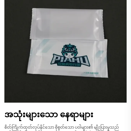
အသုံးများသော နေရာများ
စိတ်ကြိုက်ထုတ်လုပ်နိုင်သော စိုစွတ်သော ပဝါများ၏ မျိုးပြားမှုသည်