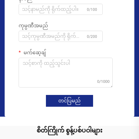
0/100
ကုမ္ပဏီအမည်
0/200
မက်ဆေ့ချ်
0/1000
တင်ပြမည်
စိတ်ကြိုက် စွန့်ပစ်ပဝါများ