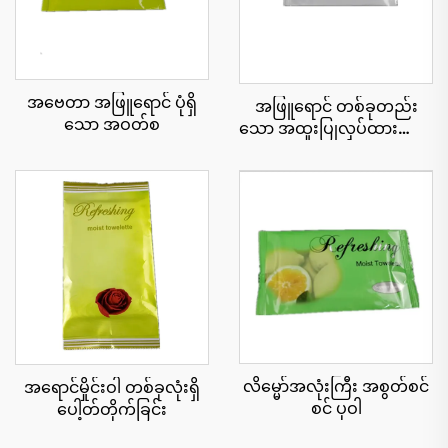
အဗေတာ အဖြူရောင် ပုံရှိ
အဖြူရောင် တစ်ခုတည်း
သော အဝတ်စ
သော အထူးပြုလုပ်ထားသော
အဝတ်စ
လိမ္မော်အလုံးကြီး အစွတ်စင်
အရောင်မှိုင်းဝါ တစ်ခုလုံးရှိ
စင် ပုဝါ
ပေါ့တ်တိုက်ခြင်း