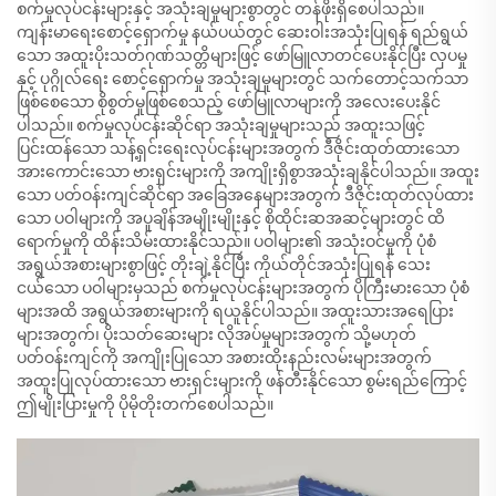
စက်မှုလုပ်ငန်းများနှင့် အသုံးချမှုများစွာတွင် တန်ဖိုးရှိစေပါသည်။
ကျန်းမာရေးစောင့်ရှောက်မှု နယ်ပယ်တွင် ဆေးဝါးအသုံးပြုရန် ရည်ရွယ်
သော အထူးပိုးသတ်ဂုဏ်သတ္တိများဖြင့် ဖော်မြူလာတင်ပေးနိုင်ပြီး လှပမှု
နှင့် ပုဂ္ဂိုလ်ရေး စောင့်ရှောက်မှု အသုံးချမှုများတွင် သက်တောင့်သက်သာ
ဖြစ်စေသော စိုစွတ်မှုဖြစ်စေသည့် ဖော်မြူလာများကို အလေးပေးနိုင်
ပါသည်။ စက်မှုလုပ်ငန်းဆိုင်ရာ အသုံးချမှုများသည် အထူးသဖြင့်
ပြင်းထန်သော သန့်ရှင်းရေးလုပ်ငန်းများအတွက် ဒီဇိုင်းထုတ်ထားသော
အားကောင်းသော ဗားရှင်းများကို အကျိုးရှိစွာအသုံးချနိုင်ပါသည်။ အထူး
သော ပတ်ဝန်းကျင်ဆိုင်ရာ အခြေအနေများအတွက် ဒီဇိုင်းထုတ်လုပ်ထား
သော ပဝါများကို အပူချိန်အမျိုးမျိုးနှင့် စိုထိုင်းဆအဆင့်များတွင် ထိ
ရောက်မှုကို ထိန်းသိမ်းထားနိုင်သည်။ ပဝါများ၏ အသုံးဝင်မှုကို ပုံစံ
အရွယ်အစားများစွာဖြင့် တိုးချဲ့နိုင်ပြီး ကိုယ်တိုင်အသုံးပြုရန် သေး
ငယ်သော ပဝါများမှသည် စက်မှုလုပ်ငန်းများအတွက် ပိုကြီးမားသော ပုံစံ
များအထိ အရွယ်အစားများကို ရယူနိုင်ပါသည်။ အထူးသားအရေပြား
များအတွက်၊ ပိုးသတ်ဆေးများ လိုအပ်မှုများအတွက် သို့မဟုတ်
ပတ်ဝန်းကျင်ကို အကျိုးပြုသော အစားထိုးနည်းလမ်းများအတွက်
အထူးပြုလုပ်ထားသော ဗားရှင်းများကို ဖန်တီးနိုင်သော စွမ်းရည်ကြောင့်
ဤမျိုးပြားမှုကို ပိုမိုတိုးတက်စေပါသည်။