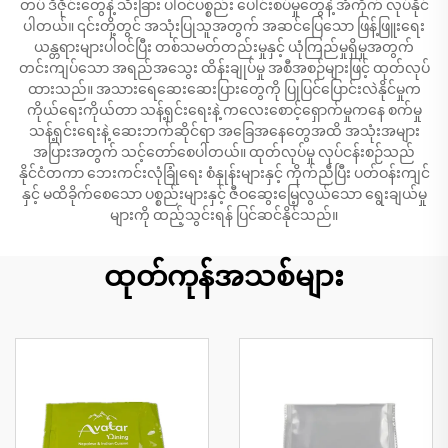
တပ် ဒီဇိုင်းတွေနဲ့ သီးခြား ပါဝင်ပစ္စည်း ပေါင်းစပ်မှုတွေနဲ့ အံကိုက် လုပ်နိုင်
ပါတယ်။ ၎င်းတို့တွင် အသုံးပြုသူအတွက် အဆင်ပြေသော ဖြန့်ဖြူးရေး
ယန္တရားများပါဝင်ပြီး တစ်သမတ်တည်းမှုနှင့် ယုံကြည်မှုရှိမှုအတွက်
တင်းကျပ်သော အရည်အသွေး ထိန်းချုပ်မှု အစီအစဉ်များဖြင့် ထုတ်လုပ်
ထားသည်။ အသားရေဆေးဆေးပြားတွေကို ပြုပြင်ပြောင်းလဲနိုင်မှုက
ကိုယ်ရေးကိုယ်တာ သန့်ရှင်းရေးနဲ့ ကလေးစောင့်ရှောက်မှုကနေ စက်မှု
သန့်ရှင်းရေးနဲ့ ဆေးဘက်ဆိုင်ရာ အခြေအနေတွေအထိ အသုံးအများ
အပြားအတွက် သင့်တော်စေပါတယ်။ ထုတ်လုပ်မှု လုပ်ငန်းစဉ်သည်
နိုင်ငံတကာ ဘေးကင်းလုံခြုံရေး စံနှုန်းများနှင့် ကိုက်ညီပြီး ပတ်ဝန်းကျင်
နှင့် မထိခိုက်စေသော ပစ္စည်းများနှင့် ဇီဝဆွေးမြေ့လွယ်သော ရွေးချယ်မှု
များကို ထည့်သွင်းရန် ပြင်ဆင်နိုင်သည်။
ထုတ်ကုန်အသစ်များ