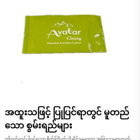
အထူးသဖြင့် ပြုပြင်ရာတွင် မူတည်
သော စွမ်းရည်များ
ဤဝက်တွင်ပါဝင်သော စိတ်ကြိုက်ညှိနှိုင်းမှုများက အခြားသူများထက်