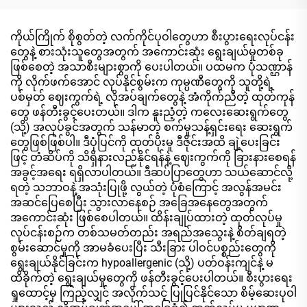
ကိုယ်ကြိုက် စိုစွတ်တဲ့ လက်ကိုင်ပုဝါတွေဟာ စီးပွားရေးလုပ်ငန်း
တွေနဲ့ စားသုံးသူတွေအတွက် အကောင်းဆုံး ရွေးချယ်မှုတစ်ခု
ဖြစ်စေတဲ့ အသာစီးများစွာကို ပေးပါတယ်။ ပထမက ပုံသဏ္ဌာန်
ကို လိုက်ဖက်အောင် လုပ်နိုင်စွမ်းက ကုမ္ပဏီတွေကို သူတို့ရဲ့
ပစ်မှတ် ဈေးကွက်ရဲ့ လိုအပ်ချက်တွေနဲ့ အံကိုက်ညီတဲ့ ထုတ်ကုန်
တွေ ဖန်တီးခွင့်ပေးတယ်။ ဒါက နူးညံ့တဲ့ ကလေးဆေးရွက်တွေ
(သို့) အလုပ်ခွင်အတွက် သန်မာတဲ့ စက်မှုသန့်ရှင်းရေး ဆေးရွက်
တွေဖြစ်ဖြစ်ပါ။ ဒီပုံပြင်ကို ထုတ်ပိုးမှု ဒီဇိုင်းအထိ ချဲ့ပေးခြင်း
ဖြင့် တံဆိပ်ကို သိရှိနားလည်နိုင်ရန်နဲ့ ဈေးကွက်ကို ခြားနားစေရန်
အခွင့်အရေး ရရှိလာပါတယ်။ ဒီဆပ်ပြာတွေဟာ သယ်ဆောင်လို့
ရတဲ့ သဘာဝနဲ့ အသုံးပြုဖို့ လွယ်တဲ့ ပုံစံကြောင့် အလွန်အမင်း
အဆင်ပြေစေပြီး သွားလာနေစဉ် အခြေအနေတွေအတွက်
အကောင်းဆုံး ဖြစ်စေပါတယ်။ ထိန်းချုပ်ထားတဲ့ ထုတ်လုပ်မှု
လုပ်ငန်းစဉ်က တစ်သမတ်တည်း အရည်အသွေးနဲ့ စိတ်ချရတဲ့
စွမ်းဆောင်မှုကို အာမခံပေးပြီး သီးခြား ပါဝင်ပစ္စည်းတွေကို
ရွေးချယ်နိုင်ခြင်းက hypoallergenic (သို့) ပတ်ဝန်းကျင်နဲ့ မ
ထိခိုက်တဲ့ ရွေးချယ်မှုတွေကို ဖန်တီးခွင့်ပေးပါတယ်။ စီးပွားရေး
ရှုထောင့်မှ ကြည့်လျှင် အလိုက်သင့် ပြုပြင်နိုင်သော စိမ့်ဆေးပုဝါ