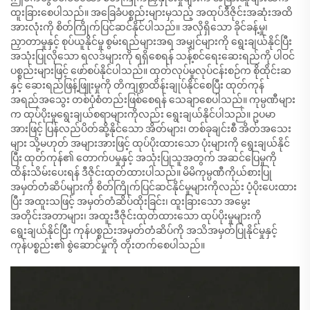
ထူးခြားစေပါသည်။ အခြေခံပစ္စည်းများမှသည့် အထုပ်ဒီဇိုင်းအဆုံးအထိ
အားလုံးကို စိတ်ကြိုက်ပြင်ဆင်နိုင်ပါသည်။ အလိုရှိသော ခိုင်ခန့်မှု၊
ညှာတာမှုနှင့် စုပ်ယူနိုင်မှု စွမ်းရည်များအရ အမျှင်များကို ရွေးချယ်နိုင်ပြီး
အသုံးပြုလိုသော ရလဒ်များကို ရရှိစေရန် သန့်စင်ရေးဆေးရည်ကို ပါဝင်
ပစ္စည်းများဖြင့် ဖော်စပ်နိုင်ပါသည်။ ထုတ်လုပ်မှုလုပ်ငန်းစဉ်က စိုထိုင်းဆ
နှင့် ဆေးရည်ဖြန့်ဖြူးမှုကို တိကျစွာထိန်းချုပ်နိုင်စေပြီး ထုတ်ကုန်
အရည်အသွေး တစ်ပုံစံတည်းဖြစ်စေရန် သေချာစေပါသည်။ ကုမ္ပဏီများ
က ထုပ်ပိုးမှုရွေးချယ်စရာများကိုလည်း ရွေးချယ်နိုင်ပါသည်။ ဥပမာ
အားဖြင့် ပြန်လည်ပိတ်ဆို့နိုင်သော အိတ်များ၊ တစ်ခုချင်းစီ အိတ်အသေး
များ သို့မဟုတ် အများအားဖြင့် ထုပ်ပိုးထားသော ပုံးများကို ရွေးချယ်နိုင်
ပြီး ထုတ်ကုန်၏ တောက်ပမှုနှင့် အသုံးပြုသူအတွက် အဆင်ပြေမှုကို
ထိန်းသိမ်းပေးရန် ဒီဇိုင်းထုတ်ထားပါသည်။ မိမိကုမ္ပဏီကိုယ်စားပြု
အမှတ်တံဆိပ်များကို စိတ်ကြိုက်ပြင်ဆင်နိုင်မှုများကိုလည်း ပံ့ပိုးပေးထား
ပြီး အထူးသဖြင့် အမှတ်တံဆိပ်ထိုးခြင်း၊ ထူးခြားသော အမွေး
အတိုင်းအတာများ၊ အထူးဒီဇိုင်းထုတ်ထားသော ထုပ်ပိုးမှုများကို
ရွေးချယ်နိုင်ပြီး ကုန်ပစ္စည်းအမှတ်တံဆိပ်ကို အသိအမှတ်ပြုနိုင်မှုနှင့်
ကုန်ပစ္စည်း၏ စွဲဆောင်မှုကို တိုးတက်စေပါသည်။