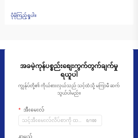
ပိုမိုကြည့်ရှုပါ။
အခမဲ့ကုန်ပစ္စည်းစျေးကွက်တွက်ချက်မှု
ရယူပါ
ကျွန်ုပ်တို့၏ ကိုယ်စားလှယ်သည် သင့်ထံသို့ မကြာမီ ဆက်
သွယ်ပါမည်။
အီးမေးလ်
0/100
နာမည်