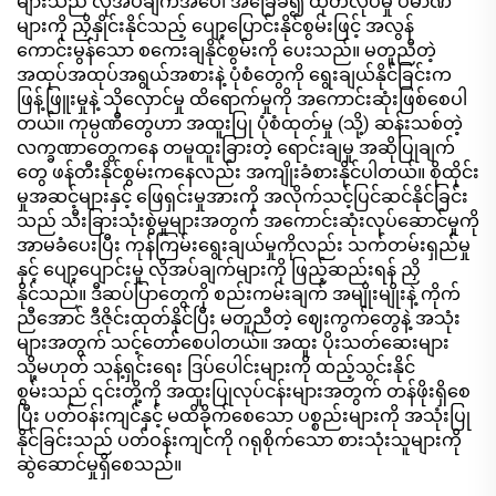
များသည် လိုအပ်ချက်အပေါ် အခြေခံ၍ ထုတ်လုပ်မှု ပမာဏ
များကို ညှိနှိုင်းနိုင်သည့် ပျော့ပြောင်းနိုင်စွမ်းဖြင့် အလွန်
ကောင်းမွန်သော စကေးချနိုင်စွမ်းကို ပေးသည်။ မတူညီတဲ့
အထုပ်အထုပ်အရွယ်အစားနဲ့ ပုံစံတွေကို ရွေးချယ်နိုင်ခြင်းက
ဖြန့်ဖြူးမှုနဲ့ သိုလှောင်မှု ထိရောက်မှုကို အကောင်းဆုံးဖြစ်စေပါ
တယ်။ ကုမ္ပဏီတွေဟာ အထူးပြု ပုံစံထုတ်မှု (သို့) ဆန်းသစ်တဲ့
လက္ခဏာတွေကနေ တမူထူးခြားတဲ့ ရောင်းချမှု အဆိုပြုချက်
တွေ ဖန်တီးနိုင်စွမ်းကနေလည်း အကျိုးခံစားနိုင်ပါတယ်။ စိုထိုင်း
မှုအဆင့်များနှင့် ဖြေရှင်းမှုအားကို အလိုက်သင့်ပြင်ဆင်နိုင်ခြင်း
သည် သီးခြားသုံးစွဲမှုများအတွက် အကောင်းဆုံးလုပ်ဆောင်မှုကို
အာမခံပေးပြီး ကုန်ကြမ်းရွေးချယ်မှုကိုလည်း သက်တမ်းရှည်မှု
နှင့် ပျော့ပျောင်းမှု လိုအပ်ချက်များကို ဖြည့်ဆည်းရန် ညှိ
နိုင်သည်။ ဒီဆပ်ပြာတွေကို စည်းကမ်းချက် အမျိုးမျိုးနဲ့ ကိုက်
ညီအောင် ဒီဇိုင်းထုတ်နိုင်ပြီး မတူညီတဲ့ ဈေးကွက်တွေနဲ့ အသုံး
များအတွက် သင့်တော်စေပါတယ်။ အထူး ပိုးသတ်ဆေးများ
သို့မဟုတ် သန့်ရှင်းရေး ဒြပ်ပေါင်းများကို ထည့်သွင်းနိုင်
စွမ်းသည် ၎င်းတို့ကို အထူးပြုလုပ်ငန်းများအတွက် တန်ဖိုးရှိစေ
ပြီး ပတ်ဝန်းကျင်နှင့် မထိခိုက်စေသော ပစ္စည်းများကို အသုံးပြု
နိုင်ခြင်းသည် ပတ်ဝန်းကျင်ကို ဂရုစိုက်သော စားသုံးသူများကို
ဆွဲဆောင်မှုရှိစေသည်။