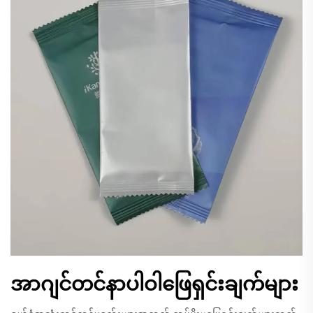
အာဂျင်တင်နာပါဝါဖြေရှင်းချက်များ