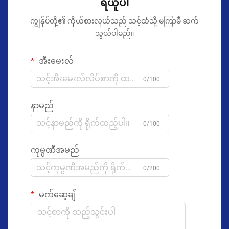
ရယူပါ
ကျွန်ုပ်တို့၏ ကိုယ်စားလှယ်သည် သင့်ထံသို့ မကြာမီ ဆက်
သွယ်ပါမည်။
အီးမေးလ်
0/100
နာမည်
0/100
ကုမ္ပဏီအမည်
0/200
မက်ဆေ့ချ်