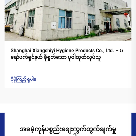
Shanghai Xiangshiyi Hygiene Products Co., Ltd. – ပ
ရော်ဖက်ရှင်နယ် စိုစွတ်သော ပုဝါထုတ်လုပ်သူ
ပိုမိုကြည့်ရှုပါ။
အခမဲ့ကုန်ပစ္စည်းစျေးကွက်တွက်ချက်မှု