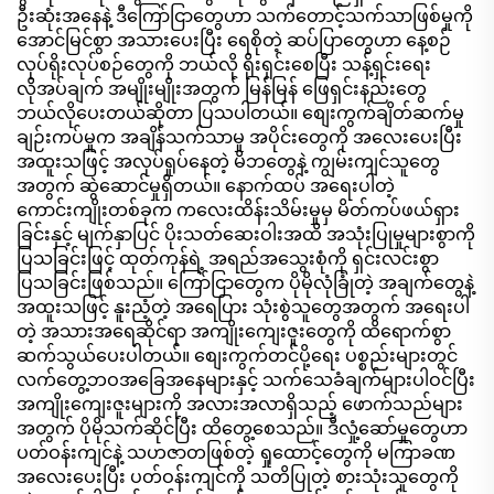
ဦးဆုံးအနေနဲ့ ဒီကြော်ငြာတွေဟာ သက်တောင့်သက်သာဖြစ်မှုကို
အောင်မြင်စွာ အသားပေးပြီး ရေစိုတဲ့ ဆပ်ပြာတွေဟာ နေ့စဉ်
လုပ်ရိုးလုပ်စဉ်တွေကို ဘယ်လို ရိုးရှင်းစေပြီး သန့်ရှင်းရေး
လိုအပ်ချက် အမျိုးမျိုးအတွက် မြန်မြန် ဖြေရှင်းနည်းတွေ
ဘယ်လိုပေးတယ်ဆိုတာ ပြသပါတယ်။ စျေးကွက်ချိတ်ဆက်မှု
ချဉ်းကပ်မှုက အချိန်သက်သာမှု အပိုင်းတွေကို အလေးပေးပြီး
အထူးသဖြင့် အလုပ်ရှုပ်နေတဲ့ မိဘတွေနဲ့ ကျွမ်းကျင်သူတွေ
အတွက် ဆွဲဆောင်မှုရှိတယ်။ နောက်ထပ် အရေးပါတဲ့
ကောင်းကျိုးတစ်ခုက ကလေးထိန်းသိမ်းမှုမှ မိတ်ကပ်ဖယ်ရှား
ခြင်းနှင့် မျက်နှာပြင် ပိုးသတ်ဆေးဝါးအထိ အသုံးပြုမှုများစွာကို
ပြသခြင်းဖြင့် ထုတ်ကုန်ရဲ့ အရည်အသွေးစုံကို ရှင်းလင်းစွာ
ပြသခြင်းဖြစ်သည်။ ကြော်ငြာတွေက ပိုမိုလုံခြုံတဲ့ အချက်တွေနဲ့
အထူးသဖြင့် နူးညံ့တဲ့ အရေပြား သုံးစွဲသူတွေအတွက် အရေးပါ
တဲ့ အသားအရေဆိုင်ရာ အကျိုးကျေးဇူးတွေကို ထိရောက်စွာ
ဆက်သွယ်ပေးပါတယ်။ စျေးကွက်တင်ပို့ရေး ပစ္စည်းများတွင်
လက်တွေ့ဘဝအခြေအနေများနှင့် သက်သေခံချက်များပါဝင်ပြီး
အကျိုးကျေးဇူးများကို အလားအလာရှိသည့် ဖောက်သည်များ
အတွက် ပိုမိုသက်ဆိုင်ပြီး ထိတွေ့စေသည်။ ဒီလှုံ့ဆော်မှုတွေဟာ
ပတ်ဝန်းကျင်နဲ့ သဟဇာတဖြစ်တဲ့ ရှုထောင့်တွေကို မကြာခဏ
အလေးပေးပြီး ပတ်ဝန်းကျင်ကို သတိပြုတဲ့ စားသုံးသူတွေကို