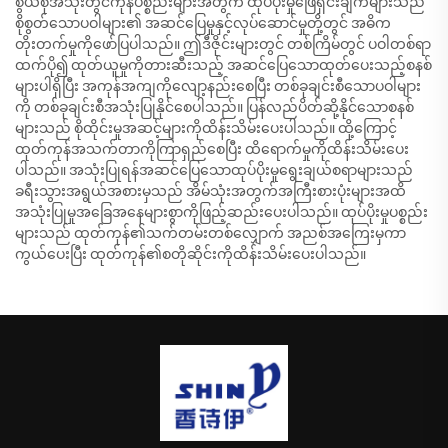
စွယ်စုံအသုံးတွင်ကုန်ပစ္စည်းများအတွက် ထုပ်ပိုးမှုဖြေရှင်းချက်များသည်
စိုစွတ်သောပဝါများ၏ အဆင်ပြေမှုနှင့်လုပ်ဆောင်မှုတို့တွင် အဓိက
တိုးတက်မှုကိုဖော်ပြပါသည်။ ဤဒီဇိုင်းများတွင် တစ်ကြိမ်တွင် ပဝါတစ်ရာ
ထက်ပို၍ ထုတ်ယူမှုကိုတားဆီးသည့် အဆင်ပြေသောထုတ်ပေးသည့်စနစ်
များပါရှိပြီး အကုန်အကျကိုလျော့နည်းစေပြီး တစ်ခုချင်းစီသောပဝါများ
ကို တစ်ခုချင်းစီအသုံးပြုနိုင်စေပါသည်။ ပြန်လည်ပိတ်ဆို့နိုင်သောစနစ်
များသည် စိုထိုင်းမှုအဆင့်များကိုထိန်းသိမ်းပေးပါသည်။ ထို့ကြောင့်
ထုတ်ကုန်အသက်တာကိုကြာရှည်စေပြီး ထိရောက်မှုကိုထိန်းသိမ်းပေး
ပါသည်။ အသုံးပြုရန်အဆင်ပြေသောထုပ်ပိုးမှုရွေးချယ်စရာများသည်
ခရီးသွားအရွယ်အစားမှသည် အိမ်သုံးအတွက်အကြီးစားပုံးများအထိ
အသုံးပြုမှုအခြေအနေများစွာကိုဖြည့်ဆည်းပေးပါသည်။ ထုပ်ပိုးမှုပစ္စည်း
များသည် ထုတ်ကုန်၏သက်တမ်းတစ်လျှောက် အညစ်အကြေးမှကာ
ကွယ်ပေးပြီး ထုတ်ကုန်၏စတိုဆိုင်းကိုထိန်းသိမ်းပေးပါသည်။