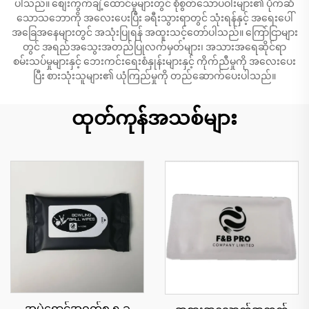
ပါသည်။ စျေးကွက်ချဲ့ထောင်မှုများတွင် စိုစွတ်သောပဝါးများ၏ ပိုက်ဆံ
သောသဘောကို အလေးပေးပြီး ခရီးသွားရာတွင် သုံးရန်နှင့် အရေးပေါ်
အခြေအနေများတွင် အသုံးပြုရန် အထူးသင့်တော်ပါသည်။ ကြော်ငြာများ
တွင် အရည်အသွေးအတည်ပြုလက်မှတ်များ၊ အသားအရေဆိုင်ရာ
စမ်းသပ်မှုများနှင့် ဘေးကင်းရေးစံနှုန်းများနှင့် ကိုက်ညီမှုကို အလေးပေး
ပြီး စားသုံးသူများ၏ ယုံကြည်မှုကို တည်ဆောက်ပေးပါသည်။
ထုတ်ကုန်အသစ်များ
အမဲရောင်အဝတ်စ ၅ ခု