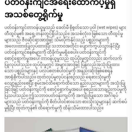
ပတ်ဝန်းကျင်အရေးထောက်ပံ့မှုရှိ
အသစ်တွေ့ရိုက်မှု
ပတ်ဝန်းကျင်တာဝန်ယူမှုသည် ခေတ်မီ စိုစွတ်သော ပုဝါ (wet wipes) များ
တီထွင်မှု၏ အရှေ့တန်းတွင်ရှိပါသည်။ အသစ်လုံးဝ ဖြစ်သော တီထွင်မှု
များသည် ဇီဝဆိုင်ရာအားဖြင့် သိမ်းပိုက်နိုင်သည့် ပစ္စည်းများကို
အလေးထားပြုလုပ်ထားပြီး သဘာဝအတိုင်း ပျောက်ကွယ်သွားနိုင်ပြီး
ပတ်ဝန်းကျင်စနစ်များကို ထိခိုက်မှုမရှိစေပါ။ ပတ်ဝန်းကျင်ကို
စောင့်ရှောက်မှုအပေါ် တာဝန်ယူမှုသည် ထုပ်ပိုးမှုတွင်လည်း ဆက်လက်
ပြုလုပ်ပါသည်။ ထုပ်ပိုးမှုတွင် အများအားဖြင့် ပြန်လည်အသုံးပြုထား
သော ပစ္စည်းများနှင့် ပလပ်စတစ်ပါဝင်မှုကို အနည်းဆုံးဖြစ်စေရန်
အာရုံစိုက်ပါသည်။ ထုတ်လုပ်မှုလုပ်ငန်းစဉ်သည် ရေစားသုံးမှုကို
လျော့နည်းစေပြီး စွမ်းအင်ထိရောက်ထိသော နည်းပညာများကို အသုံးပြု
ခြင်းဖြင့် ပတ်ဝန်းကျင်ကို စောင့်ရှောက်မှုအပေါ် စုစည်းသောချဉ်းကပ်မှုကို
ပြသပါသည်။ ဤသဘာဝပတ်ဝန်းကျင်ကို အကျိုးပြုသော အင်္ဂါရပ်
များသည် ပတ်ဝန်းကျင်ကို စိတ်ပါဝင်စားသော စားသုံးသူများနှင့် ဆက်စပ်
မှုရှိပြီး ထုတ်ကုန်၏ ထိရောက်မှုကို ထိန်းသိမ်းထားပါသည်။