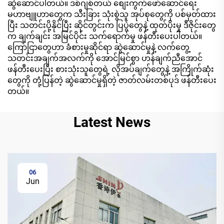
ဆွဲဆောင်ပါတယ်။ ဒစ်ဂျစ်တယ် စျေးကွက်ဖော်ဆောင်ရေး
မဟာဗျူဟာတွေက သီးခြား သုံးစွဲသူ အုပ်စုတွေကို ပစ်မှတ်ထား
ပြီး သတင်းပို့နိုင်ပြီး ဆိုင်တွင်းက ပြပွဲတွေနဲ့ ထုတ်ပိုးမှု ဒီဇိုင်းတွေ
က ချက်ချင်း အမြင်ပိုင်း သက်ရောက်မှု ဖန်တီးပေးပါတယ်။
ကြော်ငြာတွေဟာ ခံစားမှုဆိုင်ရာ ဆွဲဆောင်မှုနဲ့ လက်တွေ့
သတင်းအချက်အလက်ကို အောင်မြင်စွာ ဟန်ချက်ညီအောင်
ဖန်တီးပေးပြီး စားသုံးသူတွေရဲ့ လိုအပ်ချက်တွေနဲ့ အကြိုက်ဆုံး
တွေကို တုံ့ပြန်တဲ့ ဆွဲဆောင်မှုရှိတဲ့ ဇာတ်လမ်းတစ်ပုဒ် ဖန်တီးပေး
တယ်။
Latest News
06
Jun