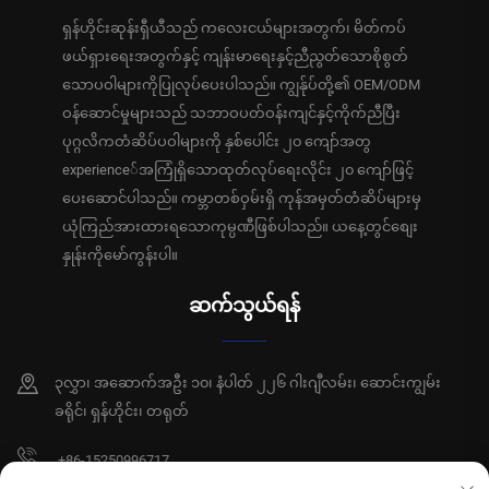
ရှန်ဟိုင်းဆုန်းရှီယီသည် ကလေးငယ်များအတွက်၊ မိတ်ကပ်
ဖယ်ရှားရေးအတွက်နှင့် ကျန်းမာရေးနှင့်ညီညွတ်သောစိုစွတ်
သောပဝါများကိုပြုလုပ်ပေးပါသည်။ ကျွန်ုပ်တို့၏ OEM/ODM
ဝန်ဆောင်မှုများသည် သဘာဝပတ်ဝန်းကျင်နှင့်ကိုက်ညီပြီး
ပုဂ္ဂလိကတံဆိပ်ပဝါများကို နှစ်ပေါင်း ၂၀ ကျော်အတွ
experience်အကြုံရှိသောထုတ်လုပ်ရေးလိုင်း ၂၀ ကျော်ဖြင့်
ပေးဆောင်ပါသည်။ ကမ္ဘာတစ်ဝှမ်းရှိ ကုန်အမှတ်တံဆိပ်များမှ
ယုံကြည်အားထားရသောကုမ္ပဏီဖြစ်ပါသည်။ ယနေ့တွင်စျေး
နှုန်းကိုမော်ကွန်းပါ။
ဆက်သွယ်ရန်
၃လွှာ၊ အဆောက်အဦး ၁၀၊ နံပါတ် ၂၂၆ ဂါးဂျီလမ်း၊ ဆောင်းကျွမ်း
ခရိုင်၊ ရှန်ဟိုင်း၊ တရုတ်
+86-15250996717