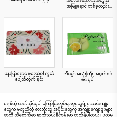
အစားအသောက်အတွက်
အဖြူရောင် တစ်ခုတည်း
သော အဝတ်စ
ပန်းပြာရောင် ဖလော်ဝါ ကွတ်
လိမ္မော်အလုံးကြီး အစွတ်စင်
ပေါ့တ်တိုက်ခြင်း
စင် ပုဝါ
ရေစိုတဲ့ လက်ကိုင်ပုဝါ ကြော်ငြာလှုပ်ရှားမှုတွေရဲ့ ကောင်းကျိုး
တွေက မတူညီတဲ့ စားသုံးသူ အပိုင်းတွေကို အကျိုးကျေးဇူးများ
စွာကို ထိရောက်စွာ ဆက်သွယ်နိုင်စွမ်းမှာ တည်ရှိပါတယ်။ ပထမ