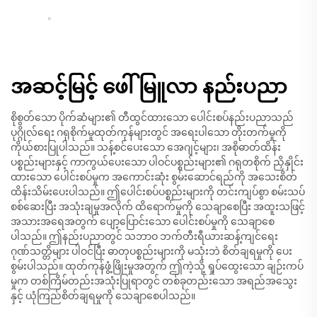
အဆင့်မြင့် ဖေါ်မြူလာ နည်းပညာ
စိုစွတ်သော ပိုက်ဆံများ၏ တီထွင်ထားသော ပေါင်းစပ်နည်းပညာသည်
ပုဂ္ဂိုလ်ရေး ဂရုစိုက်မှုထုတ်ကုန်များတွင် အရေးပါသော တိုးတက်မှုကို
ကိုယ်စားပြုပါသည်။ သန့်စင်ပေးသော အေဂျင့်များ၊ အစိုဓာတ်ထိန်း
ပစ္စည်းများနှင့် ကာကွယ်ပေးသော ပါဝင်ပစ္စည်းများ၏ ဂရုတစိုက် ညှိနှိုင်း
ထားသော ပေါင်းစပ်မှုက အကောင်းဆုံး စွမ်းဆောင်ရည်ကို အသေးစိတ်
ထိန်းသိမ်းပေးပါသည်။ ဤပေါင်းစပ်ပစ္စည်းများကို တင်းကျပ်စွာ စမ်းသပ်
စစ်ဆေးပြီး အသုံးချမှုအလိုက် ထိရောက်မှုကို သေချာစေပြီး အထူးသဖြင့်
အသားအရေအတွက် ပျော့ပြောင်းသော ပေါင်းစပ်မှုကို သေချာစေ
ပါသည်။ ဤနည်းပညာတွင် သဘာဝ ဘက်တီးရီယားဆန့်ကျင်ရေး
ဂုဏ်သတ္တိများ ပါဝင်ပြီး ဓာတုပစ္စည်းများကို မသုံးဘဲ စိတ်ချရမှုကို ပေး
စွမ်းပါသည်။ ထုတ်ကုန်ဖွံ့ဖြိုးမှုအတွက် ဤကဲ့သို့ ရှုပ်ထွေးသော ချဉ်းကပ်
မှုက တစ်ကြိမ်တည်းအသုံးပြုရာတွင် တစ်ခုတည်းသော အရည်အသွေး
နှင့် ယုံကြည်စိတ်ချရမှုကို သေချာစေပါသည်။