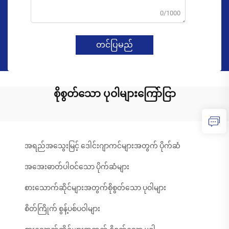
0/1000
တင်ပြမည်
စိုစွတ်သော ပုဝါများကြော်ငြာ
အရည်အသွေးမြင့် ဒေါင်းဂျာကင်များအတွက် ပိုက်ဆံ
အအေးဓာတ်ပါဝင်သော ပိုက်ဆံများ
စားသောက်ဆိုင်များအတွက်စိုစွတ်သော ပုဝါများ
စိတ်ကြိုက် စွန့်ပစ်ပဝါများ