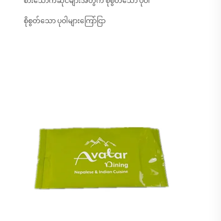
စားသောက်ဆိုင်များအတွက် စိုစွတ်သော ပုဝါ
စိုစွတ်သော ပုဝါများကြော်ငြာ