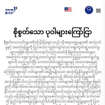
MY
စိုစွတ်သော ပုဝါများကြော်ငြာ
စိုစွတ်သောပဝါးများ၏ကြော်ငြာများသည် ထိုအရာဝတ္ထုများ၏ အသုံးဝင်
မှုနှင့် အဆင်ပြေမှုကို ပြသသော ကျွမ်းကျင်သော စျေးကွက်ချဲ့ထောင်မှု
များအဖြစ် တိုးတက်လာခဲ့ပါသည်။ ခေတ်မှီ စိုစွတ်သောပဝါးများ
အကြောင်း စျေးကွက်ချဲ့ထောင်မှုတွင် အသားတင်ပြုပြင်ဆောင်ရွက်မှု
များကို ထည့်သွင်းပြီး သဘာဝပါဝင်ပစ္စည်းများနှင့် အသားအရေနှင့်
သဟဇာတဖြစ်သော ဓာတုပစ္စည်းများကို ပေါင်းစပ်ထားပါသည်။ ထို
ကြော်ငြာများတွင် ပဝါးများ၏ အမျိုးမျိုးသော အသုံးပြုနိုင်မှုများကို ပြသ
ပါသည်။ ကလေးစောင့်ရှောက်မှုမှသည့် အိမ်သုံးအသုံးပြုမှုအထိ
အသုံးပြုနိုင်ပါသည်။ ကြော်ငြာများတွင် ပဝါးများ၏ ခံနိုင်ရည်ရှိမှု၊ စိုစွတ်
မှုကို ထိန်းသိမ်းပေးသောနည်းပညာနှင့် သဘာဝပတ်ဝန်းကျင်ကို ညှိနှိုင်း
နိုင်သော ဂုဏ်သတ္တိများကို ထုတ်ဖော်ပြသပါသည်။ ထုပ်ပိုးမှုဒီဇိုင်းများကို
လည်း ကြော်ငြာများတွင် ထင်ရှားစေပါသည်။ ပစ္စည်းများ၏ သက်တမ်း
ကို ရှည်လျားစေရန် ပြန်လည်ပိတ်ဆို့နိုင်သော အဆင်ပြေမှုများကို ပြသ