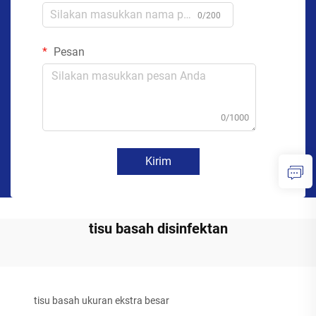
0/200
Pesan
0/1000
Kirim
tisu basah disinfektan
tisu basah ukuran ekstra besar