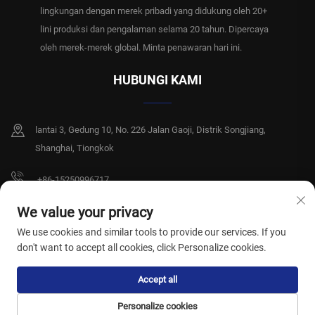
lingkungan dengan merek pribadi yang didukung oleh 20+
lini produksi dan pengalaman selama 20 tahun. Dipercaya
oleh merek-merek global. Minta penawaran hari ini.
HUBUNGI KAMI
lantai 3, Gedung 10, No. 226 Jalan Gaoji, Distrik Songjiang,
Shanghai, Tiongkok
+86-15250996717
[email protected]
We value your privacy
We use cookies and similar tools to provide our services. If you
don't want to accept all cookies, click Personalize cookies.
Hak Cipta © Shanghai Xiangshiyi Hygiene Products Co., Ltd. Seluruh Hak
Accept all
Dilindungi Undang-undang.
Kebijakan Privasi
Personalize cookies