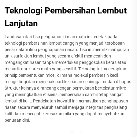
Teknologi Pembersihan Lembut
Lanjutan
Landasan dari tisu penghapus riasan mata ini terletak pada
teknologi pembersihan lembut canggih yang menjadi terobosan
besar dalam ilmu penghapusan riasan. Tisu ini memiliki campuran
unik surfaktan lembut yang secara efektif memecah dan
mengangkat riasan tanpa memerlukan penggosokan keras atau
menarik-narik area mata yang sensitif. Teknologi ini menerapkan
prinsip pembentukan micel, di mana molekul pembersih kecil
mengelilingi dan menjebak partikel riasan sehingga mudah dihapus.
Struktur kainnya dirancang dengan permukaan bertekstur mikro
yang meningkatkan efisiensi pembersihan sambil tetap sangat
lembut di kulit. Pendekatan inovatif ini memastikan penghapusan
riasan secara menyeluruh sambil menjaga integritas penghalang
kulit dan mencegah kerusakan mikro yang dapat menyebabkan
penuaan dini.