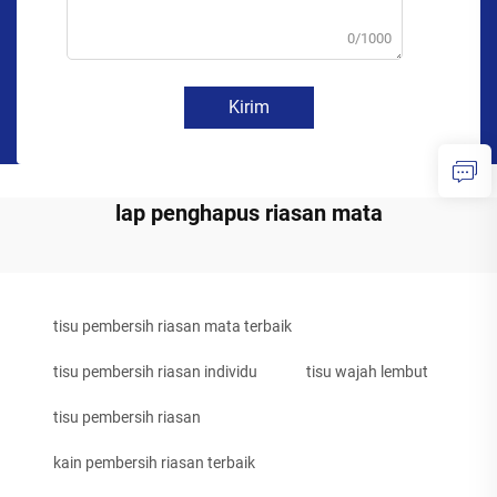
0/1000
Kirim
lap penghapus riasan mata
tisu pembersih riasan mata terbaik
tisu pembersih riasan individu
tisu wajah lembut
tisu pembersih riasan
kain pembersih riasan terbaik