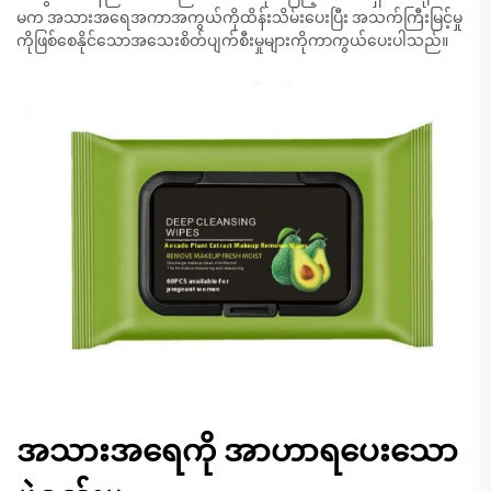
မက အသားအရေအကာအကွယ်ကိုထိန်းသိမ်းပေးပြီး အသက်ကြီးမြင့်မှု
ကိုဖြစ်စေနိုင်သောအသေးစိတ်ပျက်စီးမှုများကိုကာကွယ်ပေးပါသည်။
အသားအရေကို အာဟာရပေးသော