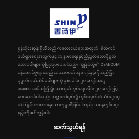
ရှန်ဟိုင်းဆုန်းရှီယီသည် ကလေးငယ်များအတွက်၊ မိတ်ကပ်
ဖယ်ရှားရေးအတွက်နှင့် ကျန်းမာရေးနှင့်ညီညွတ်သောစိုစွတ်
သောပဝါများကိုပြုလုပ်ပေးပါသည်။ ကျွန်ုပ်တို့၏ OEM/ODM
ဝန်ဆောင်မှုများသည် သဘာဝပတ်ဝန်းကျင်နှင့်ကိုက်ညီပြီး
ပုဂ္ဂလိကတံဆိပ်ပဝါများကို နှစ်ပေါင်း ၂၀ ကျော်အတွ
experience်အကြုံရှိသောထုတ်လုပ်ရေးလိုင်း ၂၀ ကျော်ဖြင့်
ပေးဆောင်ပါသည်။ ကမ္ဘာတစ်ဝှမ်းရှိ ကုန်အမှတ်တံဆိပ်များမှ
ယုံကြည်အားထားရသောကုမ္ပဏီဖြစ်ပါသည်။ ယနေ့တွင်စျေး
နှုန်းကိုမော်ကွန်းပါ။
ဆက်သွယ်ရန်