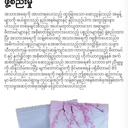
ဖွဲ့စည်းမှု
အသားအရေကို အာဟာရပေးသည့် ထူးခြားသော ဆေးညွှန်းသည် အမှုန့်
များကို ဖယ်ရှားသည့် နည်းစနစ်များနှင့် နှိုင်းယှဉ်ပါက အထူးခြားနား
ပါသည်။ တစ်ခုချင်းစီသည် အပင်မှထုတ်ယူထားသော အရာများ၊
ဗီတာမင်များနှင့် အစိုဓာတ်ဖြည့်တင်းပေးသည့် ပစ္စည်းများဖြင့် ဖွဲ့စည်းထား
ပြီး အသားအရေကို သန့်စင်ပေးစဉ် အသားအရေကို ဂရုစိုက်ပေးသည်။
အဓိကပါဝင်ပစ္စည်းများမှာ အေးစက်ပေးသည့်ဂုဏ်သတ္တိရှိသော သခွား
သီးထုတ်ကုန်၊ တောက်ချင်းဆန့်ကျင်သော ကာကွယ်မှုပေးသည့် ဗီတာမင်
E နှင့် နက်ရှိုင်းစွာ အစိုဓာတ်ဖြည့်တင်းပေးသည့် ဟိုက်ယာလူရွန်နစ် အက်
ဆစ်တို့ဖြစ်ပါသည်။ ဆေးညွှန်းသည် အသားအရေ၏ သဘာဝ pH ညီမျှမှု
ကို ထိန်းသိမ်းပေးပြီး မျက်တောင်များကို ခိုင်မာစေရန် ပရိုဗီတာမင် B5
ပါဝင်ပါသည်။ အသားအရေကို ဂရုစိုက်သည့် ဤစုစည်းသော ချဉ်းကပ်မှု
မှာ မိတ်ကပ်ဖယ်ရှားမှု လုပ်ငန်းစဉ်ကို သန့်စင်မှုနည်းစနစ်တစ်ခုအဖြစ်ထက်
ကုသမှုအဆင့်တစ်ခုအဖြစ် ပြောင်းလဲပေးပါသည်။