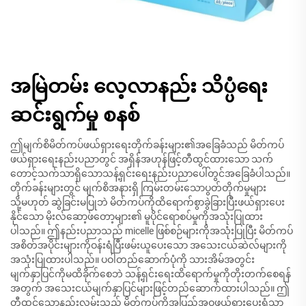
အမြဲတမ်း လေ့လာနည်း သိပ္ပံရေး
ဆင်းရွက်မှု စနစ်
ဤမျက်စိမိတ်ကပ်ဖယ်ရှားရေးတိုက်ခန်းများ၏အခြေခံသည် မိတ်ကပ်
ဖယ်ရှားရေးနည်းပညာတွင် အရှိန်အဟုန်ဖြင့်တီထွင်ထားသော သက်
တောင့်သက်သာရှိသောသန့်ရှင်းရေးနည်းပညာပေါ်တွင်အခြေခံပါသည်။
တိုက်ခန်းများတွင် မျက်စိအနားရှိ ကြမ်းတမ်းသောပွတ်တိုက်မှုများ
သို့မဟုတ် ဆွဲခြင်းမပြုဘဲ မိတ်ကပ်ကိုထိရောက်စွာခွဲခြားပြီးဖယ်ရှားပေး
နိုင်သော မိုးလ်ဆော့ဖ်တော့များ၏ မူပိုင်ရောစပ်မှုကိုအသုံးပြုထား
ပါသည်။ ဤနည်းပညာသည် micelle ဖြစ်စဉ်များကိုအသုံးပြုပြီး မိတ်ကပ်
အစိတ်အပိုင်းများကိုဝန်းရံပြီးဖမ်းယူပေးသော အသေးငယ်ဆဲလ်များကို
အသုံးပြုထားပါသည်။ ပဝါတည်ဆောက်ပုံကို သားအိမ်အတွင်း
မျက်နှာပြင်ကိုမထိခိုက်စေဘဲ သန့်ရှင်းရေးထိရောက်မှုကိုတိုးတက်စေရန်
အတွက် အသေးငယ်မျက်နှာပြင်များဖြင့်တည်ဆောက်ထားပါသည်။ ဤ
တီထွင်သောနည်းလမ်းသည် မိတ်ကပ်ကိုအပြည့်အဝဖယ်ရှားပေးရုံသာ