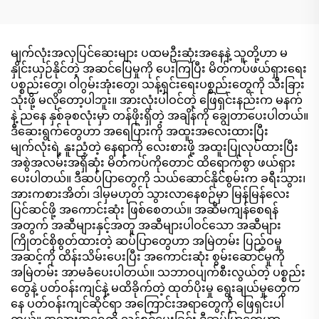
အဝတ်စ
မျက်လုံးအလှပြင်ဆေးများ ပထမဦးဆုံးအနေနဲ့ သူတို့ဟာ မ
နှိုင်းယှဉ်နိုင်တဲ့ အဆင်ပြေမှုကို ပေးကြပြီး မိတ်ကပ်ဖယ်ရှားရေး
ပစ္စည်းတွေ၊ ဝါဂွမ်းအုံးတွေ၊ သန့်ရှင်းရေးပစ္စည်းတွေကို သီးခြား
သုံးဖို့ မလိုတော့ပါဘူး။ အားလုံးပါဝင်တဲ့ ဖြေရှင်းနည်းက မနက်
နဲ့ ညနေ နှစ်ခုစလုံးမှာ တန်ဖိုးရှိတဲ့ အချိန်ကို ချွေတာပေးပါတယ်။
ဒီဆေးရွက်တွေဟာ အရေပြားကို အထူးအလေးထားပြီး
မျက်လုံးရဲ့ နူးညံ့တဲ့ နေရာကို လေးစားဖို့ အထူးပြုလုပ်ထားပြီး
အစွဲအလမ်းအရှိဆုံး မိတ်ကပ်ကိုတောင် ထိရောက်စွာ ဖယ်ရှား
ပေးပါတယ်။ ဒီဆပ်ပြာတွေကို သယ်ဆောင်နိုင်စွမ်းက ခရီးသွား၊
အားကစားအိတ်၊ ဒါမှမဟုတ် သွားလာနေစဉ်မှာ မြန်မြန်လေး
ပြင်ဆင်ဖို့ အကောင်းဆုံး ဖြစ်စေတယ်။ အဆီမကျန်စေရန်
အတွက် အဆီများနှင့်အတူ အဆီများပါဝင်သော အဆီများ
ကြိုတင်စိုစွတ်ထားတဲ့ ဆပ်ပြာတွေဟာ အမြဲတမ်း ပြည့်ဝမှု
အဆင့်ကို ထိန်းသိမ်းပေးပြီး အကောင်းဆုံး စွမ်းဆောင်မှုကို
အမြဲတမ်း အာမခံပေးပါတယ်။ သဘာဝပျက်စီးလွယ်တဲ့ ပစ္စည်း
တွေနဲ့ ပတ်ဝန်းကျင်နဲ့ မထိခိုက်တဲ့ ထုတ်ပိုးမှု ရွေးချယ်မှုတွေက
နေ ပတ်ဝန်းကျင်ဆိုင်ရာ အကြောင်းအရာတွေကို ဖြေရှင်းပါ