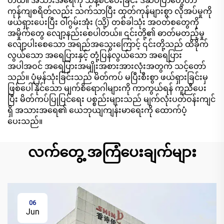
တယ်။ အသားအရေကို သန့်စင်ပေးခြင်း ဒီဆပ်ပြာတွေဟာ
ကုန်ကျစရိတ်လည်း သက်သာပြီး ထုတ်ကုန်များစွာ လိုအပ်မှုကို
ဖယ်ရှားပေးပြီး ဝါဂွမ်းအုံး (သို့) တစ်ခါသုံး အဝတ်စတွေကို
အမှိုက်တွေ လျော့နည်းစေပါတယ်။ ၎င်းတို့၏ ဓာတ်မတည့်မှု
လျော့ပါးစေသော အရည်အသွေးကြောင့် ၎င်းတို့သည် ထိခိုက်
လွယ်သော အရေပြားနှင့် တုံ့ပြန်လွယ်သော အရေပြား
အပါအဝင် အရေပြားအမျိုးအစားအားလုံးအတွက် သင့်တော်
သည်။ ပုံမှန်သုံးခြင်းသည် မိတ်ကပ် မပြီးစီးစွာ ဖယ်ရှားခြင်းမှ
ဖြစ်ပေါ်နိုင်သော မျက်စိရောဂါများကို ကာကွယ်ရန် ကူညီပေး
ပြီး မိတ်ကပ်ပြုပြင်ရေး ပစ္စည်းများသည် မျက်လုံးပတ်ဝန်းကျင်
ရှိ အသားအရေ၏ ယေဘုယျကျန်းမာရေးကို ထောက်ပံ့
ပေးသည်။
လက်တွေ့ အကြံပေးချက်များ
06
Jun