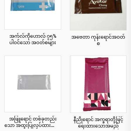
အက်လ်ကိုဟောလ် ၇၅%
အဗေတာ ကုန်းရောင်အဝတ်
ပါဝင်သော အဝတ်စများ
စ
အဖြူရောင် တစ်ခုတည်း
နီညိုရောင် အက္ခရာတို့ဖြင့်
သော အထူးပြုလုပ်ထားသော
ရေးထားသောအမည်