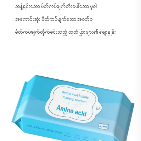
သန့်ရှင်းသော မိတ်ကပ်ဖျက်တီးပေါ်သော ပုဝါ
အကောင်းဆုံး မိတ်ကပ်ဖျက်သော အဝတ်စ
မိတ်ကပ်ဖျက်တိုက်စင်းသည့် တုတ်ပြားများ၏ စျေးနှုန်း