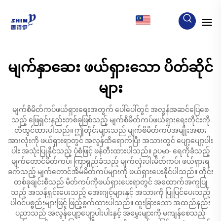
MY
မျက်နှာဆေး ဖယ်ရှားသော ပိတ်ဆိုင်
များ
မျက်စိမိတ်ကပ်ဖယ်ရှားရေးအတွက် ပေါ်ပေါ်တွင် အလွန်အဆင်ပြေစေ
သည့် ဖြေရှင်းနည်းတစ်ခုဖြစ်သည့် မျက်စိမိတ်ကပ်ဖယ်ရှားရေးတိုင်းကို
တီထွင်ထားပါသည်။ ဤတိုင်းများသည် မျက်စိမိတ်ကပ်အမျိုးအစား
အားလုံးကို ဖယ်ရှားရာတွင် အလွန်ထိရောက်ပြီး အသားတွင် ပျော့ပျော့ပါး
ပါး အသုံးပြုနိုင်သည့် ပုံစံဖြင့် ဖန်တီးထားပါသည်။ ဥပမာ- ရေကိုခံသည့်
မျက်တောင်မိတ်ကပ်၊ ကြာရှည်ခံသည့် မျက်လုံးပါးမိတ်ကပ်၊ ဖယ်ရှားရ
ခက်သည့် မျက်တောင်အိမ်မိတ်ကပ်များကို ဖယ်ရှားပေးနိုင်ပါသည်။ တိုင်း
တစ်ခုချင်းစီသည် မိတ်ကပ်ကိုဖယ်ရှားပေးရာတွင် အထောက်အကူပြု
သည့် အသန့်ရှင်းပေးသည့် အေးဂျင့်များနှင့် အသားကို ပြုပြင်ပေးသည့်
ပါဝင်ပစ္စည်းများဖြင့် ဖြည့်စွက်ထားပါသည်။ ထူးခြားသော အထည်နည်း
ပညာသည် အလွန်ပျော့ပျော့ပါးပါးနှင့် အမွှေးများကို မကျန်စေသည့်