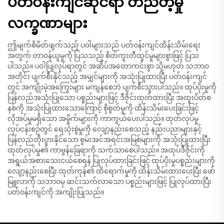
ပတ်ဝန်းကျင်ဆိုင်ရာ တည်တံ့မှု
လက္ခဏာများ
ဤမျက်စိမိတ်ဖျက်သည့် ပဝါများသည် ပတ်ဝန်းကျင်ထိန်းသိမ်းရေး
အတွက် တာဝန်ယူမှုကို ပြသသည့် စိတ်ကူးတီထွင်မှုများစွာဖြင့် ပြသ
ပါသည်။ ပဝါပြုလုပ်ရာတွင် အဆိပ်အတောကင်းစွာ သို့မဟုတ် သဘာဝ
အတိုင်း ပျက်စီးနိုင်သည့် အမျှင်များကို အသုံးပြုထားပြီး ပတ်ဝန်းကျင်
တွင် အကျိုးမဲ့အကြွေးများ မကျန်စေဘဲ ပျက်စီးသွားပါသည်။ ထုပ်ပိုးမှုကို
ပြန်လည်အသုံးပြုသော ပစ္စည်းများဖြင့် ဒီဇိုင်းထုတ်ထားပြီး အထူးပိတ်စ
နစ်ကို အသုံးပြုထားသောကြောင့် စိုစွတ်မှုကို ထိန်းသိမ်းပေးခြင်းဖြင့်
လိုအပ်မှုမရှိသော အမှိုက်များကို ကာကွယ်ပေးပါသည်။ ထုတ်လုပ်မှု
လုပ်ငန်းစဉ်တွင် ရေသုံးစွဲမှုကို လျော့နည်းစေသည့် နည်းပညာများနှင့်
ပြန်လည်တိုးပွားနိုင်သော စွမ်းအင်အရင်းအမြစ်များကို အသုံးပြုထားပြီး
ထုတ်လုပ်မှု၏ ကာဗွန်ခြေရာကို သက်သာစေပါသည်။ အထုပ်ဒီဇိုင်းကို
အရွယ်အစားသေးငယ်စေရန် ပြုလုပ်ထားခြင်းဖြင့် ထုပ်ပိုးမှုပစ္စည်းများကို
လျော့နည်းစေပြီး ထုတ်ကုန်၏ ထိရောက်မှုကို ထိန်းသိမ်းထားပေးပြီး ဖော်
မြူလာကို သဘာဝမှ ဆင်းသက်လာသော ပစ္စည်းများဖြင့် ပြုလုပ်ထားပြီး
ပတ်ဝန်းကျင်ကို အကျိုးပြုသည်။