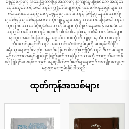
ပစ္စည်းများကို အသုံးပြုထားပြီး အသားကို နာကျင်မှုမဖြစ်စေဘဲ အဆုတ်
ဆုတ်သုတ်သင့်စေပါသည်။ ဤတိုင်းများတွင် ဆေးဝါးပညာရှင်များက
စမ်းသပ်ထားသည့် ဓာတုပစ္စည်းများကင်းသည့် ပုံစံဖြင့် ဖန်တီးထားပြီး
မျက်စိနှင့် မျက်စိမှန်အား အသုံးပြုသူများအတွက် အဆင်ပြေစေပါသည်။
ထူးခြားသော ထုပ်ပိုးမှုပုံစံသည် တိုင်းများကို စိုစွတ်နေစေရန် အာမခံပေး
သည့် ပိတ်ဆို့ထားသည့် စနစ်ကို ပါဝင်ပါသည်။ မျက်စိမိတ်ကပ်ဖယ်ရှား
ရာတွင် အဆင်ပြေစေရန် အရွယ်အစားကို တိကျစွာဖန်တီးထားသည့်
တိုင်းတစ်ခုချင်းစီသည် အကောင်းဆုံးဖုံးလွှမ်းမှုကို ပေးစွမ်းနိုင်ပြီး
ခရီးသွားရာတွင်လည်း အဆင်ပြေစေပါသည်။ ဤပုံစံသည် ဗီတာမင်များ
နှင့် သဘာဝအရစ်များဖြင့် ဖြည့်စွက်ထားပြီး အသားကို ကာကွယ်ပေးရန်
နှင့် ပြုပြင်ပေးရန်အတွက် နေ့စဉ်မိတ်ကပ်ဖယ်ရှားရာတွင် အကျိုးကျေးဇူး
များစွာ ပေးစွမ်းနိုင်ပါသည်။
ထုတ်ကုန်အသစ်များ