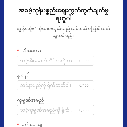
အခမဲ့ကုန်ပစ္စည်းစျေးကွက်တွက်ချက်မှု
ရယူပါ
ကျွန်ုပ်တို့၏ ကိုယ်စားလှယ်သည် သင့်ထံသို့ မကြာမီ ဆက်
သွယ်ပါမည်။
အီးမေးလ်
0/100
နာမည်
0/100
ကုမ္ပဏီအမည်
0/200
မက်ဆေ့ချ်