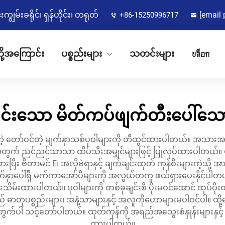
မ်းခရိုင်၊ ရှန်ဟိုင်း၊ တရုတ်
[email 
+86-15250996717
ို့အကြောင်း
ပစ္စည်းများ
သတင်းများ
บล็อก
ရှင်းသော မိတ်ကပ်ဖျက်တီးပေါ်သော
်တဲ့ တော်ဝင်တဲ့ မျက်နှာသစ်ပုဝါများကို တီထွင်ထားပါတယ်။ အသာ
အတွက် ညင်ညင်သာသာ ထိပ်သီးအမျှင်များဖြင့် ပြုလုပ်ထားပါတယ်
ြီး ဗီတာမင် E၊ အလိုဗဲရာနှင့် ချက်ချင်းထုတ် ကုန်စီးများကဲ့သို့ 
မျက်နှာပေါ်ရှိ မက်ကာအော်ပီများကို အလွယ်တကူ ဖယ်ရှားပေးနိုင်ပါတ
န်းသိမ်းထားပါတယ်။ ပုဝါများကို တစ်ခုချင်းစီ ပိုးမဝင်အောင် ထုပ်ပိ
းသည် ဓာတုပစ္စည်းများ၊ အနံ့သာများနှင့် အလူကိုဟောများမပါဝင်ပ
ါ သင့်တော်ပါတယ်။ ထုတ်ကုန်ကို အရည်အသွေးစံနှုန်းများနှင့် ကိ
ထားပါတယ်။