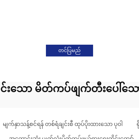
တင်ပြမည်
ရှင်းသော မိတ်ကပ်ဖျက်တီးပေါ်သော
မျက်နှာသန့်စင်ရန် တစ်ရံချင်းစီ ထုပ်ပိုးထားသော ပုဝါ
ရ
အကောင်းဆုံး မျက်လုံးမိတ်ကပ်ဖယ်ရှားရေးတိုင်းကျော်