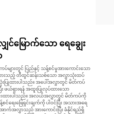
ပ်လျှင်မြောက်သော ရေချွေး
တ
ကပ်များတွင် ပြည်နှင့် သန့်စင်မှုအားကောင်းသော
ထားသည့် တီထွင်ဆန်းသစ်သော အလွှာသုံးထပ်
ုံးပြုထားပါသည်။ အပေါ်အလွှာတွင် မိတ်ကပ်
ပြီး ဖယ်ရှားရန် အထူးပြုလုပ်ထားသော
င်းထားပါသည်။ အလယ်အလွှာတွင် မိတ်ကပ်ကို
သန့်စင်ရေးဖြေရှင်းချက်ကို ပါဝင်ပြီး အသားအရေ
ောက်အလွှာသည် အားကောင်းပြီး ခံနိုင်ရည်ရှိ