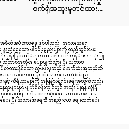
စက်ရုံအထူးမှုတင်ထား
သော လိုဂိုအရက်ဓာတ်
၇၅% ၂၀ ပဝါများ ထိ
ရောက်သော သန့်စင်မှု
ာ အစိတ်အပိုင်းတစ်ခုဖြစ်ပါသည်။ အသားအရေ
၉၉.၉% ဖြင့်။
 နူးညံ့စေသော ပါဝင်ပစ္စည်းများကို ထည့်သွင်းပေး
ြွန်းခြင်း သို့မဟုတ် ထပ်တိုးထုတ်ကုန်များ အသုံးပြု
ျားသည် သဘာဝအတိုင်း ပျောပျက်သွားပြီး သဘာဝ
ာ ပိတ်ထားနိုင်သော ထုပ်ပိုးမှုသည် နောက်ဆုံးအထည်ထိ
ပ်ပေးသော သဘောတူပြီး ထိရောက်သော ပုံစံသည်
ားနှင့် ကိရိယာများကို အမြန်သန့်ရှင်းရေးအတွက်လည်း
နှင့် မျက်စိဝန်းကျင်တွင် အသုံးပြုရန် လုံခြုံ
သော ဂုဏ်သတ္တိများကို ထောက်ပံ့ပေးသော အသားအရေ
ဖယ်ရှားပေးပြီး အသားအရေကို အနည်းငယ် ချေးထုတ်ပေး