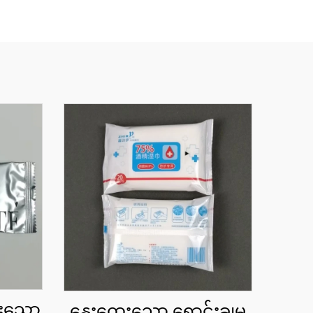
်းသော
နွေးထွေးသော ရောင်းချမှု