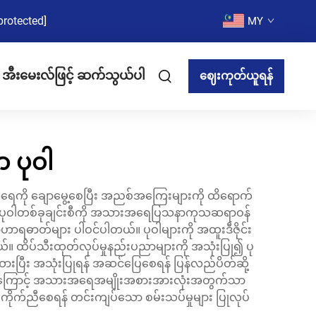
protected]
MY
အီးမေးလ်ဖြင့် ဆက်သွယ်ပါ
ဈေးကုတ်ယူရန်
 ပုဝါ
းအရေကို ချောမွေ့စေပြီး အညစ်အကြေးများကို ထိရောက်
။ ပုဝါတစ်ခုချင်းစီကို အသားအရေပြသနာကုသဆရာဝန်
အာဟာရဓာတ်များ ပါဝင်ပါတယ်။ ပုဝါများကို အထူးဒီဇိုင်း
ယ်။ ထိပ်သီးထုတ်လုပ်မှုနည်းပညာများကို အသုံးပြု၍ ပု
ုးထားပြီး အသုံးပြုရန် အဆင်ပြေစေရန် ပြန်လည်ပိတ်ဆို့
ါ။ ထို့ကြောင့် အသားအရေအမျိုးအစားအားလုံးအတွက်သာ
ုက်ညီစေရန် တင်းကျပ်သော စမ်းသပ်မှုများ ပြုလုပ်