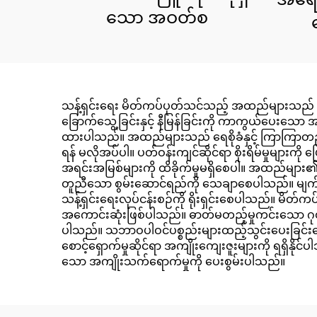
သော အဝတ်စ
သန့်ရှင်းရေး မိတ်ကပ်ပုတ်သင်သည့် အထည်များသည်
ခြောက်သွေ့ခြင်းနှင့် နီမြန်ခြင်းကို ကာကွယ်ပေးသေ
ထားပါသည်။ အထည်များသည် ရေစိုခံနှင့် ကြာကြာတည်တန့်
ရန် မလိုအပ်ပါ။ ပတ်ဝန်းကျင်ဆိုင်ရာ စိုးရိမ်မှုများ
အရင်းအမြစ်များကို ထိခိုက်မှုမရှိစေပါ။ အထည်များ၏ 
တူညီသော စွမ်းဆောင်ရည်ကို သေချာစေပါသည်။ မျက်စိ
သန့်ရှင်းရေးလုပ်ငန်းစဉ်ကို ရိုးရှင်းစေပါသည်။ မိ
အကောင်းဆုံးဖြစ်ပါသည်။ ဓာတ်မတည့်မှုကင်းသော ဂုဏ်
ပါသည်။ သဘာဝပါဝင်ပစ္စည်းများထည့်သွင်းပေးခြင်းကြ
စောင့်ရှောက်မှုဆိုင်ရာ အကျိုးကျေးဇူးများကို ရရှ
သော အကျိုးသက်ရောက်မှုကို ပေးစွမ်းပါသည်။