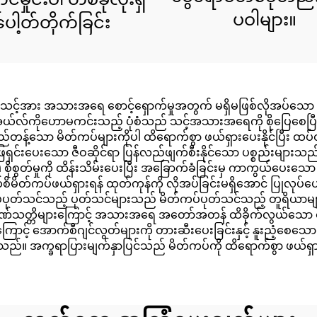
ပဝါများ။
ပေါ့တ်တိုက်ခြင်း
 သင့်အား အသားအရေ စောင့်ရှောက်မှုအတွက် မရှိမဖြစ်လိုအပ်သေ
ာ အယ်လ်ကိုဟောမကင်းသည့် ပုံစံသည် သင့်အသားအရေကို စိုပြေစေပြီး
သော မိတ်ကပ်များကိုပါ ထိရောက်စွာ ဖယ်ရှားပေးနိုင်ပြီး ထပ်တိုးပ
ကို ဖြေရှင်းပေးသော ဇီဝဆိုင်ရာ ပြန်လည်ဖျက်စီးနိုင်သော ပစ္စည်းမ
စိုစွတ်မှုကို ထိန်းသိမ်းပေးပြီး အခြောက်ခံခြင်းမှ ကာကွယ်ပေးသေ
မိတ်ကပ်ဖယ်ရှားရန် ထုတ်ကုန်ကို လိုအပ်ခြင်းမရှိအောင် ပြုလု
တ်ကပ်ပုတ်သင်သည့် ပုတ်သင်များသည် မိတ်ကပ်ပုတ်သင်သည့် တူရိယာမျ
သတ္တိများကြောင့် အသားအရေ အတော်အတန် ထိခိုက်လွယ်သော နေရာများ
ောင့် အောက်စီဂျင်လွတ်များကို တားဆီးပေးခြင်းနှင့် နူးညံ့စေ
ိနိုင်ပါသည်။ အက္ခရာပြားမျက်နှာပြင်သည် မိတ်ကပ်ကို ထိရောက်စွာ 