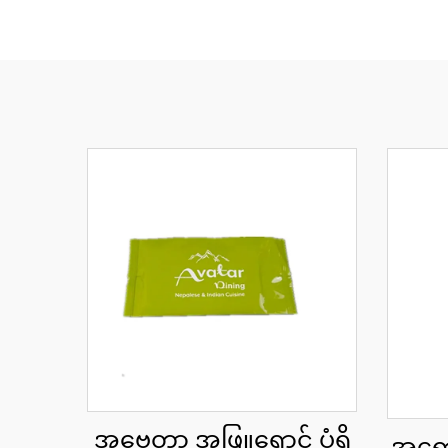
အဗေတာ အဖြူရောင် ပုံရှိ
အရောင်