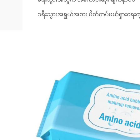
ခရီးသွားအရွယ်အစား မိတ်ကပ်ဖယ်ရှားရေးတွ