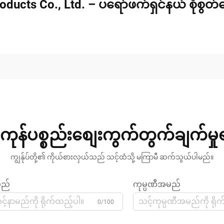
oducts Co., Ltd. – ပရော်ဖက်ရှင်နယ် စိုစွတ
ကုန်ပစ္စည်းစျေးကွက်တွက်ချက်မှ
ကျွန်ုပ်တို့၏ ကိုယ်စားလှယ်သည် သင့်ထံသို့ မကြာမီ ဆက်သွယ်ပါမည်။
မည်
ကုမ္ပဏီအမည်
0/100