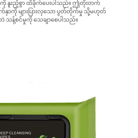
 နူးညံ့စွာ ထိခိုက်ပေးပါသည်။ ဤတိုးတက်
ျက်နှာကို များပြားလှသော ပွတ်တိုက်မှု သို့မဟုတ်
ဘဲ သန့်စင်မှုကို သေချာစေပါသည်။