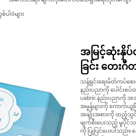
စ်ပါဝဲများ
အမြင့်ဆုံးနှိ
ခြင်း တေးဂီ
သန့်ရှင်းရေးမိတ်ကပ်စေး
နည်းပညာကို ပေါင်းစပ်
ပabric နည်းပညာကို အသ
အမှုန့်များကို ကောက်ယူ
အချိုးအစားကို ထည့်သွ
ဖျက်စီးပေးသည့် မူပိုင်
ကို ပြုပြင်ပေးပါသည်။ အ