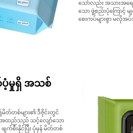
သော်လည်း အသားအရေကို
သော ဖွဲ့စည်းပုံကြောင့် မ
စေးကပ်များစွာ မလိုအပ်
့မှုရှိ အသစ်
ိတ်တစ်များ၏ ဒီဇိုင်းတွင်
်သော အထည်သည် သင့်လျော်သော
ီးနိုင်ပြီး ပုံမှန် မိတ်တစ်