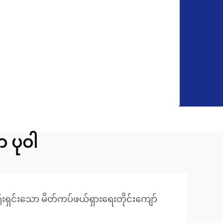
 ပုဝါ
ိုးရှင်းသော မိတ်ကပ်ဖယ်ရှားရေးတိုင်းကျော်