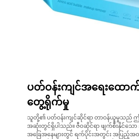
ပတ်ဝန်းကျင်အရေးထောက်ပံ
တွေ့ရိုက်မှု
သူတို့၏ ပတ်ဝန်းကျင်ဆိုင်ရာ တာဝန်ယူမှုသည် ဤမ
အဆုံးတွင်ရှိပါသည်။ ဇီဝဆိုင်ရာ ဖျက်စီးနိုင
အခြေအနေများတွင် ရက်ပိုင်းအတွင်း အပြည့်အဝ ဖျက်စ