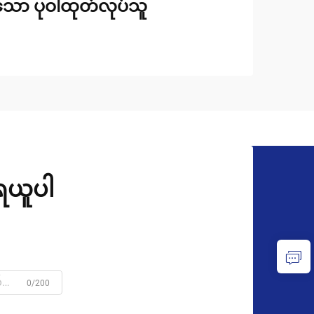
်သော ပုဝါထုတ်လုပ်သူ
ုရယူပါ
0/200