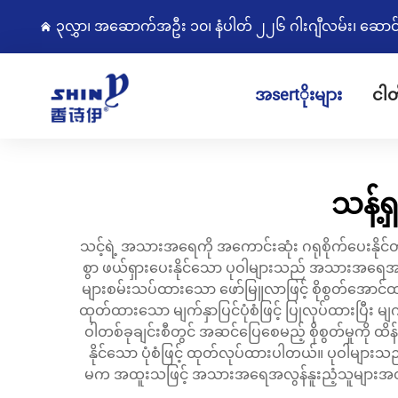
၃လွှာ၊ အဆောက်အဦး ၁၀၊ နံပါတ် ၂၂၆ ဂါးဂျီလမ်း၊ ဆောင်းကျွ
အsertိုးများ
ငါတ
သန့်
သင့်ရဲ့ အသားအရေကို အကောင်းဆုံး ဂရုစိုက်ပေးနိုင
စွာ ဖယ်ရှားပေးနိုင်သော ပုဝါများသည် အသားအရေ
များစမ်းသပ်ထားသော ဖော်မြူလာဖြင့် စိုစွတ်အောင်ထားပ
ထုတ်ထားသော မျက်နှာပြင်ပုံစံဖြင့် ပြုလုပ်ထားပြီး 
ဝါတစ်ခုချင်းစီတွင် အဆင်ပြေစေမည့် စိုစွတ်မှုကို ထိ
နိုင်သော ပုံစံဖြင့် ထုတ်လုပ်ထားပါတယ်။ ပုဝါမျာ
မက အထူးသဖြင့် အသားအရေအလွန်နူးညံ့သူများအတွက်ပ