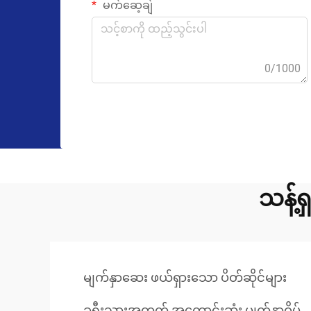
မက်ဆေ့ချ်
0/1000
သန့်
မျက်နှာဆေး ဖယ်ရှားသော ပိတ်ဆိုင်များ
ခရီးသွားအတွက် အကောင်းဆုံး မျက်နှာဝိပ်