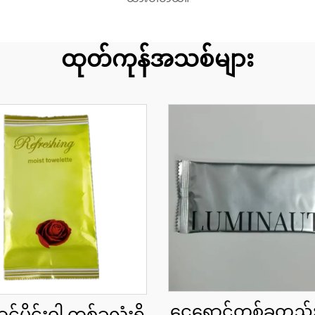
ထုတ်ကုန်အသစ်များ
ငွေရောင်တစ်ခုတည
မှိုင်းဝါ တစ်ခုလုံးရှိ