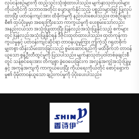
လုပ်ငန်းစဉ်များကို ထည့်သွင်းသုံးစွဲထားပါသည်။ မျက်နှာသုတ်ပုဝါများ
ကိုယ်တိုင်ကို သဘာဝအတိုင်း ပျောပျက်နိုင်သည့် ပစ္စည်းများဖြင့် ပြုလုပ်
ထားပြီး ပတ်ဝန်းကျင်အား ထိခိုက်မှုကို နည်းပါးစေပါသည်။ တစ်ဦးချင်း
စီ၏ ထုပ်ပိုးမှုမှာ အရေးကြီးသော ကာကွယ်မှုကို ပေးစွမ်းသော်လည်း
အနည်းငယ်သာ အသုံးပြုထားပြီး ပြန်လည်အသုံးပြုနိုင်သည့် စက်များ
တွင် ပြန်လည်အသုံးပြုနိုင်ရန် ဒီဇိုင်းထုတ်ထားပါသည်။ ထုတ်ကုန်ကာ
ကွယ်မှုနှင့် ပတ်ဝန်းကျင်ဆိုင်ရာ တာဝန်ယူမှုကြား ဤကဲ့သို့ ဂရုတစိုက်
မျှတစွာ ထိန်းသိမ်းထားခြင်းသည် စွမ်းဆောင်ရည်ကို မထိခိုက်ဘဲ တာဝန်
ယူသော စွန့်ဦးတီထွင်မှုကို ပြသပါသည်။ မျက်နှာသုတ်ပုဝါတစ်ခုချင်းစီ
တွင် သန့်စင်ရေးအား တိကျစွာ ခွဲဝေပေးခြင်းက အလွန်အကျွံအသုံးပြုမှု
နှင့် အကုန်အကျကို ကာကွယ်ပေးပြီး ကိုယ်ရေးကိုယ်တိုင် စောင့်ရှောက်
မှု၏ ပိုမိုတာဝန်ယူသော ချဉ်းကပ်မှုကို ပံ့ပိုးပေးပါသည်။