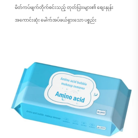
မိတ်ကပ်ဖျက်တိုက်စင်းသည့် တုတ်ပြားများ၏ စျေးနှုန်း
အကောင်းဆုံး မေါက်အပ်ဖယ်ရှားသော ပစ္စည်း