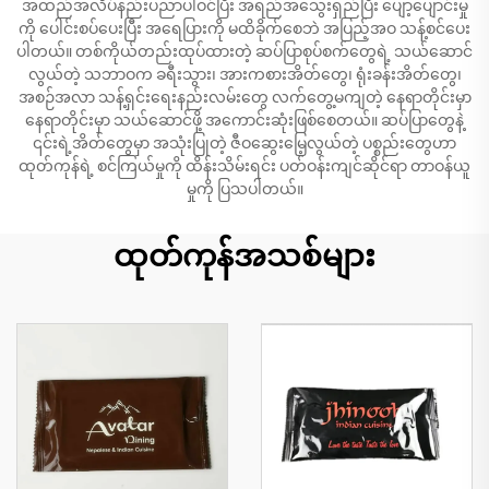
အထည်အလိပ်နည်းပညာပါဝင်ပြီး အရည်အသွေးရှည်ပြီး ပျော့ပျောင်းမှု
ကို ပေါင်းစပ်ပေးပြီး အရေပြားကို မထိခိုက်စေဘဲ အပြည့်အဝ သန့်စင်ပေး
ပါတယ်။ တစ်ကိုယ်တည်းထုပ်ထားတဲ့ ဆပ်ပြာစုပ်စက်တွေရဲ့ သယ်ဆောင်
လွယ်တဲ့ သဘာဝက ခရီးသွား၊ အားကစားအိတ်တွေ၊ ရုံးခန်းအိတ်တွေ၊
အစဉ်အလာ သန့်ရှင်းရေးနည်းလမ်းတွေ လက်တွေ့မကျတဲ့ နေရာတိုင်းမှာ
နေရာတိုင်းမှာ သယ်ဆောင်ဖို့ အကောင်းဆုံးဖြစ်စေတယ်။ ဆပ်ပြာတွေနဲ့
၎င်းရဲ့အိတ်တွေမှာ အသုံးပြုတဲ့ ဇီဝဆွေးမြေ့လွယ်တဲ့ ပစ္စည်းတွေဟာ
ထုတ်ကုန်ရဲ့ စင်ကြယ်မှုကို ထိန်းသိမ်းရင်း ပတ်ဝန်းကျင်ဆိုင်ရာ တာဝန်ယူ
မှုကို ပြသပါတယ်။
ထုတ်ကုန်အသစ်များ