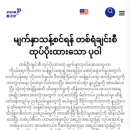
MY
မျက်နှာသန့်စင်ရန် တစ်ရံချင်းစီ
ထုပ်ပိုးထားသော ပုဝါ
တစ်ဦးချင်းစီ ထုပ်ပိုးထားတဲ့ မျက်နှာသုတ်ဆေးတွေဟာ
ကိုယ်ရေးကိုယ်တာ သန့်ရှင်းရေးနဲ့ အရေပြား စောင့်ရှောက်မှုအတွက်
တော်လှန်ရေး တိုးတက်မှုပါ။ ဒီတစ်ကြိမ်သုံး သန့်ရှင်းရေး ဆပ်ပြာတွေကို
ကာကွယ်ရေး ပုံးထဲမှာ ပိတ်ထားပြီး အကောင်းဆုံး နူးညံ့မှုကို အာမခံပေး
ပြီး သုံးတဲ့အချိန်အထိ ထိရောက်မှုကို ထိန်းထားတယ်။ အသားအရေ
အမျိုးအစားအားလုံးအတွက် သင့်တော်ပြီး မိတ်ကပ်၊ ညစ်ပတ်မှု၊ ဆီနဲ့
ပတ်ဝန်းကျင်မှ ညစ်ညမ်းမှုတွေကို ဖယ်ရှားဖို့ ဒီဇိုင်းထုတ်ထားတဲ့ နူးညံ့ပေ
မဲ့ ထိရောက်တဲ့ သန့်စင်ရေးပစ္စည်းတွေနဲ့ ပြုလုပ်ထားတာပါ။ ထူးခြားတဲ့
သီးခြားအိတ်က ညစ်ညမ်းမှုကို တားဆီးပြီး စိုထိုင်းမှုအဆင့်ကို ထိန်းသိမ်း
ပေးပြီး တစ်ပုဒ်စီဟာ ပထမတစ်ခုလိုပဲ အရည်အသွေးမြင့် လုပ်ဆောင်မှု
တစ်ခု ပေးတာ အာမခံတယ်။ ဒီဆပ်ပြာတွေမှာ အရည်အသွေးမြင့်တဲ့