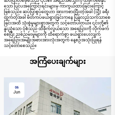
ဆပ်ပြာတစ်ခုစီသည် ၎င်း၏ အရည်အသွေးကို ထိခိုက်စေနိုင်
သော ပြင်ပအကြောင်းရင်းများမှ ကာကွယ်ထားခြင်းကြောင့်
ဖြစ်သည်။ ဆပ်ပြာစွပ်တွေဟာ အားကစားပြီးတဲ့အခါ (သို့) ခရီး
ထွက်တဲ့အခါ မိတ်ကပ်ဖယ်ရှားခြင်းကနေ ပြန်လည်သက်သာစေ
ခြင်းအထိ သုံးစွဲမှုများစွာအတွက် သင့်တော်ပါတယ်။ ၎င်းတို့၏
နူးညံ့သော ပုံစံသည် ထိခိုက်လွယ်သော အရေပြားကို လိုက်ဖက်
စေပြီး ညစ်ညမ်းမှုများကို ထိရောက်စွာ ဖယ်ရှားပေးလျက်
အရေပြားအမျိုးအစားအားလုံးအတွက် နေ့စဉ်အသုံးပြုရန်
သင့်တော်စေသည်။
အကြံပေးချက်များ
06
Jun