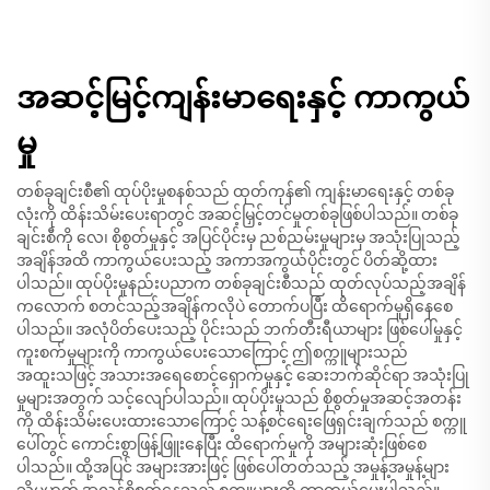
အဆင့်မြင့်ကျန်းမာရေးနှင့် ကာကွယ်
မှု
တစ်ခုချင်းစီ၏ ထုပ်ပိုးမှုစနစ်သည် ထုတ်ကုန်၏ ကျန်းမာရေးနှင့် တစ်ခု
လုံးကို ထိန်းသိမ်းပေးရာတွင် အဆင့်မြှင့်တင်မှုတစ်ခုဖြစ်ပါသည်။ တစ်ခု
ချင်းစီကို လေ၊ စိုစွတ်မှုနှင့် အပြင်ပိုင်းမှ ညစ်ညမ်းမှုများမှ အသုံးပြုသည့်
အချိန်အထိ ကာကွယ်ပေးသည့် အကာအကွယ်ပိုင်းတွင် ပိတ်ဆို့ထား
ပါသည်။ ထုပ်ပိုးမှုနည်းပညာက တစ်ခုချင်းစီသည် ထုတ်လုပ်သည့်အချိန်
ကလောက် စတင်သည့်အချိန်ကလိုပဲ တောက်ပပြီး ထိရောက်မှုရှိနေစေ
ပါသည်။ အလုံပိတ်ပေးသည့် ပိုင်းသည် ဘက်တီးရီယာများ ဖြစ်ပေါ်မှုနှင့်
ကူးစက်မှုများကို ကာကွယ်ပေးသောကြောင့် ဤစက္ကူများသည်
အထူးသဖြင့် အသားအရေစောင့်ရှောက်မှုနှင့် ဆေးဘက်ဆိုင်ရာ အသုံးပြု
မှုများအတွက် သင့်လျော်ပါသည်။ ထုပ်ပိုးမှုသည် စိုစွတ်မှုအဆင့်အတန်း
ကို ထိန်းသိမ်းပေးထားသောကြောင့် သန့်စင်ရေးဖြေရှင်းချက်သည် စက္ကူ
ပေါ်တွင် ကောင်းစွာဖြန့်ဖြူးနေပြီး ထိရောက်မှုကို အများဆုံးဖြစ်စေ
ပါသည်။ ထို့အပြင် အများအားဖြင့် ဖြစ်ပေါ်တတ်သည့် အမှုန့်အမှုန့်များ