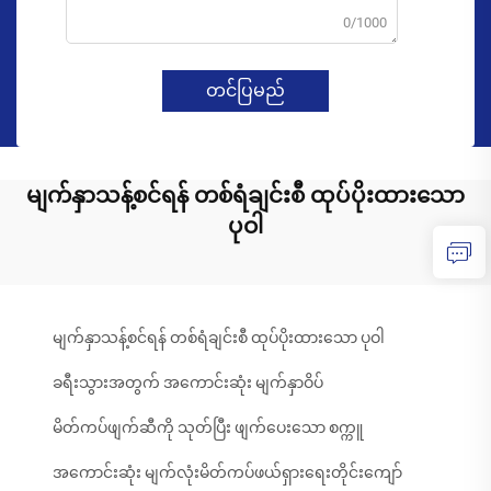
0/1000
တင်ပြမည်
မျက်နှာသန့်စင်ရန် တစ်ရံချင်းစီ ထုပ်ပိုးထားသော
ပုဝါ
မျက်နှာသန့်စင်ရန် တစ်ရံချင်းစီ ထုပ်ပိုးထားသော ပုဝါ
ခရီးသွားအတွက် အကောင်းဆုံး မျက်နှာဝိပ်
မိတ်ကပ်ဖျက်ဆီကို သုတ်ပြီး ဖျက်ပေးသော စက္ကူ
အကောင်းဆုံး မျက်လုံးမိတ်ကပ်ဖယ်ရှားရေးတိုင်းကျော်