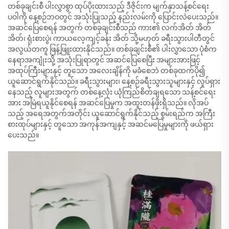
တစ်ခုချင်းစီ ပါးလွှာစွာ ထုပ်ပိုးထားသည့် ဒီဇိုင်းက မျက်နှာသန့်စင်ရေး
ပဝါကို နေ့စဉ်ဘဝတွင် အသုံးပြုသည့် နည်းလမ်းကို ပြောင်းလဲပေးသည်။
အဆင်ပြေစေရန် အတွက် တစ်ခုချင်းစီသည် ကား၏ လက်အိတ် အိတ်
အိတ်၊ ရုံးစားပွဲ၊ ကာယလေ့ကျင့်ခန်း အိတ် သို့မဟုတ် ခရီးသွားပါတီတွင်
အလွယ်တကူ ဖြန့်ဖြူးထားနိုင်သည်။ တစ်ခုချင်းစီ၏ ပါးလွှာသော ပုံစံက
နေရာအကျုံးသို့ အသုံးပြုရာတွင် အဆင်ပြေစေပြီး အများအားဖြင့်
အထုပ်ကြီးများနှင့် တူသော အလေးချိန်ကို မခံစေဘဲ တစ်ခုထက်ပို၍
ယူဆောင်ရွက်နိုင်သည်။ ခရီးသွားများ၊ နေ့စဉ်ခရီးသွားသူများနှင့် လှုပ်ရှား
နေသည့် လူများအတွက် တစ်နေ့လုံး ယုံကြည်စိတ်ချရသော သန့်စင်ရေး
အား အမြဲရယူနိုင်စေရန် အဆင်ပြေမှုက အထူးတန်ဖိုးရှိသည်။ လိုအပ်
သည့် အရေအတွက်အတိုင်း ယူဆောင်ရွက်နိုင်သည့် စွမ်းရည်က အကြီး
စားထုပ်များနှင့် တူသော အကုန်အကျနှင့် အဆင်မပြေမှုများကို ဖယ်ရှား
ပေးသည်။