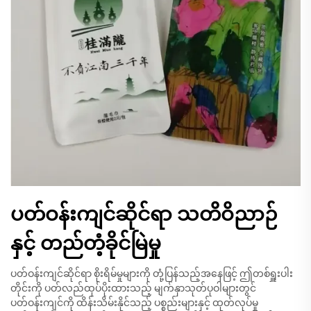
ပတ်ဝန်းကျင်ဆိုင်ရာ သတိဝိညာဉ်
နှင့် တည်တံ့ခိုင်မြဲမှု
ပတ်ဝန်းကျင်ဆိုင်ရာ စိုးရိမ်မှုများကို တုံ့ပြန်သည့်အနေဖြင့် ဤတစ်ရှူးပါး
တိုင်းကို ပတ်လည်ထုပ်ပိုးထားသည့် မျက်နှာသုတ်ပုဝါများတွင်
ပတ်ဝန်းကျင်ကို ထိန်းသိမ်းနိုင်သည့် ပစ္စည်းများနှင့် ထုတ်လုပ်မှု