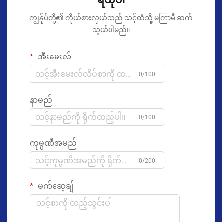
ရယူပါ
ကျွန်ုပ်တို့၏ ကိုယ်စားလှယ်သည် သင့်ထံသို့ မကြာမီ ဆက်
သွယ်ပါမည်။
အီးမေးလ်
0/100
နာမည်
0/100
ကုမ္ပဏီအမည်
0/200
မက်ဆေ့ချ်