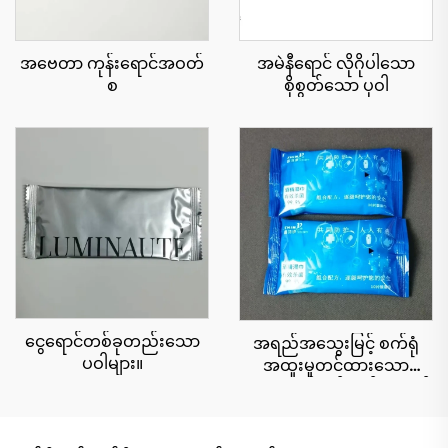
အဗေတာ ကုန်းရောင်အဝတ်
အမဲနီရောင် လိုဂိုပါသော
စ
စိုစွတ်သော ပုဝါ
ငွေရောင်တစ်ခုတည်းသော
အရည်အသွေးမြင့် စက်ရုံ
ပဝါများ။
အထူးမှုတင်ထားသော
အများရည်ရွယ်ချက်အတွက်
၁၀ မူးယစ်ဆေးဝါးများ ၇၅%
အရက်ဓာတ်ပါဝင်သော