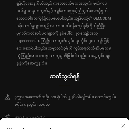
ရှန်ဟိုင်းဆုန်းရှီယီသည် ကလေးငယ်များအတွက်၊ မိတ်ကပ်
ဖယ်ရှားရေးအတွက်နှင့် ကျန်းမာရေးနှင့်ညီညွတ်သောစိုစွတ်
သောပဝါများကိုပြုလုပ်ပေးပါသည်။ ကျွန်ုပ်တို့၏ OEM/ODM
ဝန်ဆောင်မှုများသည် သဘာဝပတ်ဝန်းကျင်နှင့်ကိုက်ညီပြီး
ပုဂ္ဂလိကတံဆိပ်ပဝါများကို နှစ်ပေါင်း ၂၀ ကျော်အတွ
experience်အကြုံရှိသောထုတ်လုပ်ရေးလိုင်း ၂၀ ကျော်ဖြင့်
ပေးဆောင်ပါသည်။ ကမ္ဘာတစ်ဝှမ်းရှိ ကုန်အမှတ်တံဆိပ်များမှ
ယုံကြည်အားထားရသောကုမ္ပဏီဖြစ်ပါသည်။ ယနေ့တွင်စျေး
နှုန်းကိုမော်ကွန်းပါ။
ဆက်သွယ်ရန်
၃လွှာ၊ အဆောက်အဦး ၁၀၊ နံပါတ် ၂၂၆ ဂါးဂျီလမ်း၊ ဆောင်းကျွမ်း
ခရိုင်၊ ရှန်ဟိုင်း၊ တရုတ်
+86-15250996717
[email protected]