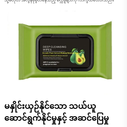
သို့မဟုတ် အလွန်စိုစွတ်နေသည့် စက္ကူများကို ကာကွယ်ပေးပါသည်။
မနှိုင်းယှဉ်နိုင်သော သယ်ယူ
ဆောင်ရွက်နိုင်မှုနှင့် အဆင်ပြေမှု