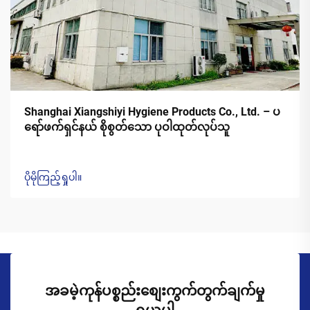
Shanghai Xiangshiyi Hygiene Products Co., Ltd. – ပ
ရော်ဖက်ရှင်နယ် စိုစွတ်သော ပုဝါထုတ်လုပ်သူ
ပိုမိုကြည့်ရှုပါ။
အခမဲ့ကုန်ပစ္စည်းစျေးကွက်တွက်ချက်မှု