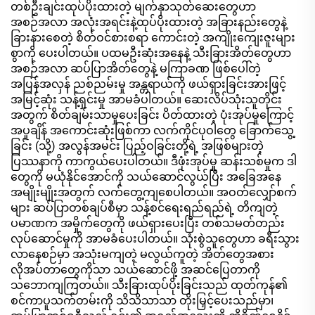
စိုစွတ်သော ပဝါများ သန့်စင်
တစ်ဦးချင်းထုပ်ပိုးထားတဲ့ မျက်နှာသုတ်ဆေးတွေဟာ
မှုနှုန်းသည် ၉၉.၉% အထိရှိ
အစဉ်အလာ အလုံးအရင်းနဲ့ထုပ်ပိုးထားတဲ့ အခြားနည်းတွေနဲ့
သည်။
ခြားနားစေတဲ့ စိတ်ဝင်စားစရာ ကောင်းတဲ့ အကျိုးကျေးဇူးများ
စွာကို ပေးပါတယ်။ ပထမဦးဆုံးအနေနဲ့ သီးခြားအိတ်တွေဟာ
အစဉ်အလာ ဆပ်ပြာအိတ်တွေနဲ့ မကြာခဏ ဖြစ်ပေါ်တဲ့
အပြန်အလှန် ညစ်ညမ်းမှု အန္တရာယ်ကို ဖယ်ရှားခြင်းအားဖြင့်
အမြင့်ဆုံး သန့်ရှင်းမှု အာမခံပါတယ်။ ဆေးလိပ်သုံးသူတိုင်း
အတွက် စိတ်ချမ်းသာမှုပေးခြင်း ပိတ်ထားတဲ့ ပုံးအုပ်မှုကြောင့်
အပူချိန် အကောင်းဆုံးဖြစ်ကာ လက်ကိုင်ပုဝါတွေ ခြောက်သွေ့
ခြင်း (သို့) အလွန်အမင်း ပြည့်ဝခြင်းတို့ရဲ့ အဖြစ်များတဲ့
ပြဿနာကို ကာကွယ်ပေးပါတယ်။ ဒီဖုံးအုပ်မှု ဆန်းသစ်မှုက ဒါ
တွေကို မယုံနိုင်အောင်ကို သယ်ဆောင်လွယ်ပြီး အခြေအနေ
အမျိုးမျိုးအတွက် လက်တွေ့ကျစေပါတယ်။ အဝတ်လျှော်စက်
များ ဆပ်ပြာတစ်ချပ်စီမှာ သန့်စင်ရေးရည်ရည်ရဲ့ တိကျတဲ့
ပမာဏက အမှိုက်တွေကို ဖယ်ရှားပေးပြီး တစ်သမတ်တည်း
လုပ်ဆောင်မှုကို အာမခံပေးပါတယ်။ သုံးစွဲသူတွေဟာ ခရီးသွား
လာနေစဉ်မှာ အသုံးမကျတဲ့ မလွယ်ကူတဲ့ အိတ်တွေအစား
လိုအပ်တာတွေကိုသာ သယ်ဆောင်ဖို့ အဆင်ပြေတာကို
သဘောကျကြတယ်။ သီးခြားထုပ်ပိုးခြင်းသည် ထုတ်ကုန်၏
စင်ကာပူသက်တမ်းကို သိသိသာသာ တိုးမြှင့်ပေးသည်မှာ၊