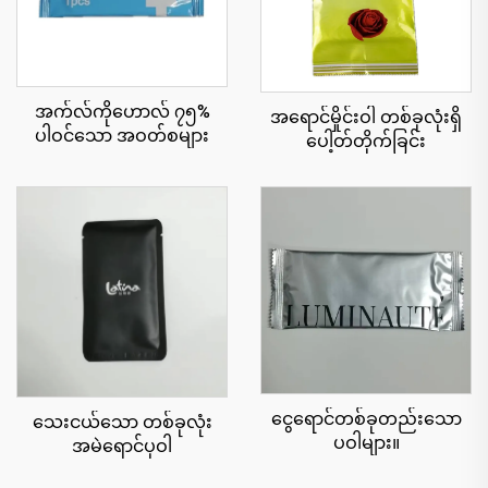
အက်လ်ကိုဟောလ် ၇၅%
အရောင်မှိုင်းဝါ တစ်ခုလုံးရှိ
ပါဝင်သော အဝတ်စများ
ပေါ့တ်တိုက်ခြင်း
ငွေရောင်တစ်ခုတည်းသော
သေးငယ်သော တစ်ခုလုံး
ပဝါများ။
အမဲရောင်ပုဝါ