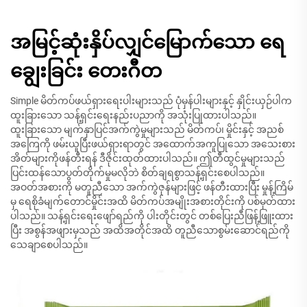
အမြင့်ဆုံးနှိပ်လျှင်မြောက်သော ရေ
ချွေးခြင်း တေးဂီတ
Simple မိတ်ကပ်ဖယ်ရှားရေးပါးများသည် ပုံမှန်ပါးများနှင့် နှိုင်းယှဉ်ပါက
ထူးခြားသော သန့်ရှင်းရေးနည်းပညာကို အသုံးပြုထားပါသည်။
ထူးခြားသော မျက်နှာပြင်အက်ကွဲမှုများသည် မိတ်ကပ်၊ မှိုင်းနှင့် အညစ်
အကြေကို ဖမ်းယူပြီးဖယ်ရှားရာတွင် အထောက်အကူပြုသော အသေးစား
အိတ်များကိုဖန်တီးရန် ဒီဇိုင်းထုတ်ထားပါသည်။ ဤတီထွင်မှုများသည်
ပြင်းထန်သောပွတ်တိုက်မှုမလိုဘဲ စိတ်ချရစွာသန့်ရှင်းစေပါသည်။
အဝတ်အစားကို မတူညီသော အက်ကွဲဇုန်များဖြင့် ဖန်တီးထားပြီး မှုန့်ကြိမ်
မှ ရေစိုခံမျက်တောင်မှိုင်းအထိ မိတ်ကပ်အမျိုးအစားတိုင်းကို ပစ်မှတ်ထား
ပါသည်။ သန့်ရှင်းရေးဖျော်ရည်ကို ပါးတိုင်းတွင် တစ်ပြေးညီဖြန့်ဖြူးထား
ပြီး အစွန်အဖျားမှသည် အထိအတိုင်အထိ တူညီသောစွမ်းဆောင်ရည်ကို
သေချာစေပါသည်။