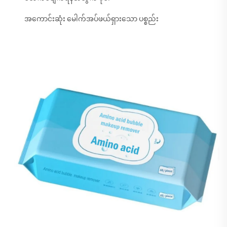
အကောင်းဆုံး မေါက်အပ်ဖယ်ရှားသော ပစ္စည်း