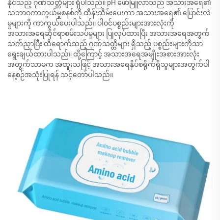
နိုင်သည့် ဂုဏ်သတ္တိများ ရှိပါသည်။ pH ဖော်မြူလာသည် အသားအရေ၏
သဘာဝကာကွယ်မှုစနစ်ကို ထိန်းသိမ်းပေးကာ အသားအရေ၏ ပြောင်းလဲ
မှုများကို ကာကွယ်ပေးပါသည်။ ပါဝင်ပစ္စည်းများအားလုံးကို
အသားအရေဆိုင်ရာစမ်းသပ်မှုများ ပြုလုပ်ထားပြီး အသားအရေအတွက်
သက်ညှာပြီး ထိရောက်သည့် ဂုဏ်သတ္တိများ ရှိသည့် ပစ္စည်းများကိုသာ
ရွေးချယ်ထားပါသည်။ ထို့ကြောင့် အသားအရေအမျိုးအစားအားလုံး
အတွက်သာမက အထူးသဖြင့် အသားအရေနှိပ်စရိုက်ရှိသူများအတွက်ပါ
နေ့စဉ်အသုံးပြုရန် သင့်တော်ပါသည်။