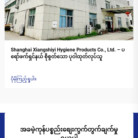
Shanghai Xiangshiyi Hygiene Products Co., Ltd. – ပ
ရော်ဖက်ရှင်နယ် စိုစွတ်သော ပုဝါထုတ်လုပ်သူ
ပိုမိုကြည့်ရှုပါ။
အခမဲ့ကုန်ပစ္စည်းစျေးကွက်တွက်ချက်မှု