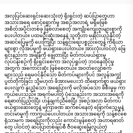
အလှပြင်ဆေးရှင်းဆေးသုံးတဲ့ ရိုးရှင်းတဲ့ ဆပ်ပြာတွေဟာ
အသားအရေ စောင့်ရှောက်မှု အစဉ်အလာရဲ့ မရှိမဖြစ်
အစိတ်အပိုင်းတစ်ခု ဖြစ်လာစေတဲ့ အကျိုးကျေးဇူးများစွာကို
ပေးပါတယ်။ ပထမဦးဆုံးအနေနဲ့ သူတို့ဟာ မနှိုင်းယှဉ်နိုင်တဲ့
အဆင်ပြေမှုကို ပေးကြပြီး သန့်ရှင်းရေးပစ္စည်းတွေနဲ့ ကိရိယာ
များစွာ လိုအပ်မှုကို ဖယ်ရှားပေးပါတယ်။ အားလုံးပါဝင်တဲ့ ဖြေ
ရှင်းနည်းက အချိန်ကို ချွေတာပြီး မိတ်ကပ်ဖယ်ရှားမှု
လုပ်ငန်းစဉ်ကို ရိုးရှင်းစေကာ အလုပ်ရှုပ်တဲ့ ဘဝနေထိုင်မှု
အတွက် အကောင်းဆုံး ဖြစ်စေတယ်။ အဝတ်လျှော်စက်
များသည် ရေမဝင်နိုင်သော မိတ်ကပ်များကိုပင် အလွန်အကျွံ
ပွတ်တိုက်ခြင်း သို့မဟုတ် ဖိအားမပေးဘဲ ထိရောက်စွာ ဖယ်ရှား
ပေးလျက် နူးညံ့သော အရေပြားကို မလိုအပ်သော ဖိစီးမှုမှ ကာ
ကွယ်ပေးသည်။ အရက်မပါတဲ့ ပုံသေနည်းက အသားအရေကို
ရေဓာတ်ပြည့်ဝပြီး ဟန်ချက်ညီစေပြီး အစဉ်အလာ မိတ်ကပ်
ဖယ်ရှားဆေးတွေနဲ့ မကြာခဏ ဆက်စပ်နေတဲ့ ခြောက်သွေ့မှုနဲ့
တင်းမာမှုကို ကာကွယ်ပေးပါတယ်။ အသားအရေကို သန့်စင်စေ
ရုံသာမက အရေပြားကိုလည်း ကောင်းမွန်စေတဲ့ အဟာရဓာတ်
တွေ ပါဝင်တဲ့ ဆပ်ပြာတစ်ချပ်စီ ဇီဝဆွေးမြေ့လွယ်တဲ့