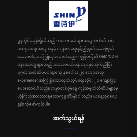
ရှန်ဟိုင်းဆုန်းရှီယီသည် ကလေးငယ်များအတွက်၊ မိတ်ကပ်
ဖယ်ရှားရေးအတွက်နှင့် ကျန်းမာရေးနှင့်ညီညွတ်သောစိုစွတ်
သောပဝါများကိုပြုလုပ်ပေးပါသည်။ ကျွန်ုပ်တို့၏ OEM/ODM
ဝန်ဆောင်မှုများသည် သဘာဝပတ်ဝန်းကျင်နှင့်ကိုက်ညီပြီး
ပုဂ္ဂလိကတံဆိပ်ပဝါများကို နှစ်ပေါင်း ၂၀ ကျော်အတွ
experience်အကြုံရှိသောထုတ်လုပ်ရေးလိုင်း ၂၀ ကျော်ဖြင့်
ပေးဆောင်ပါသည်။ ကမ္ဘာတစ်ဝှမ်းရှိ ကုန်အမှတ်တံဆိပ်များမှ
ယုံကြည်အားထားရသောကုမ္ပဏီဖြစ်ပါသည်။ ယနေ့တွင်စျေး
နှုန်းကိုမော်ကွန်းပါ။
ဆက်သွယ်ရန်