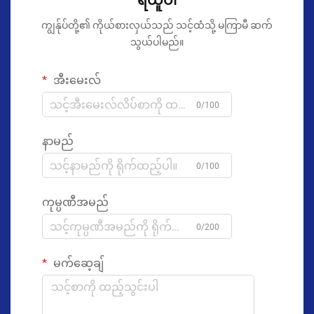
ရယူပါ
ကျွန်ုပ်တို့၏ ကိုယ်စားလှယ်သည် သင့်ထံသို့ မကြာမီ ဆက်
သွယ်ပါမည်။
အီးမေးလ်
0/100
နာမည်
0/100
ကုမ္ပဏီအမည်
0/200
မက်ဆေ့ချ်