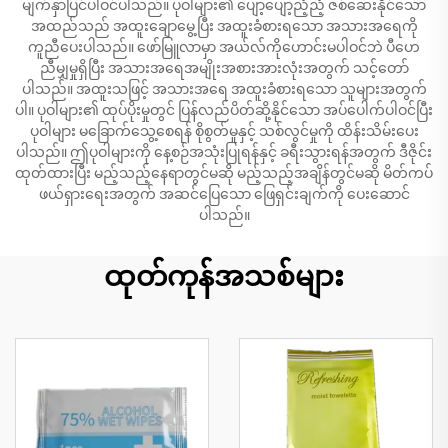
မျက်နှာပြင်ပါဝင်ပါသည်။ ပုဝါများ၏ ပျော့ပျော့ညံ့ညံ့ ဇစ်ဆေးနိုင်သော
အထည်သည် အထူးချောမွေ့ပြီး အထူးခံစားရသော အသားအရေကို
ကူညီပေးပါသည်။ ဖော်မြူလာမှာ အယ်လ်ကိုဟောင်းမပါဝင်ဘဲ ပီဟေ
ညီမျှမှုရှိပြီး အသားအရေအမျိုးအစားအားလုံးအတွက် သင့်တော်
ပါသည်။ အထူးသဖြင့် အသားအရေ အထူးခံစားရသော သူများအတွက်
ပါ။ ပုဝါများ၏ ထုပ်ပိုးမှုတွင် ပြန်လည်ပိတ်ဆို့နိုင်သော အပ်ပေါက်ပါဝင်ပြီး
ပုဝါများ မခြောက်သွေ့စေရန် စိုစွတ်မှုနှင့် သစ်လွင်မှုကို ထိန်းသိမ်းပေး
ပါသည်။ ဤပုဝါများကို နေ့စဉ်အသုံးပြုရန်နှင့် ခရီးသွားရန်အတွက် ဒီဇိုင်း
ထုတ်ထားပြီး မည့်သည့်နေရာတွင်မဆို မည့်သည့်အချိန်တွင်မဆို မိတ်ကပ်
ဖယ်ရှားရေးအတွက် အဆင်ပြေသော ဖြေရှင်းချက်ကို ပေးဆောင်
ပါသည်။
ထုတ်ကုန်အသစ်များ