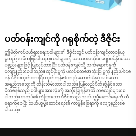
ပတ်ဝန်းကျင်ကို ဂရုစိုက်တဲ့ ဒီဇိုင်း
ဤမိတ်ကပ်ဖယ်ရှားရေးပဝါများ၏ ဒီဇိုင်းတွင် ပတ်ဝန်းကျင်တာဝန်ယူ
မှုသည် အဓိကဖြစ်ပါသည်။ ပဝါများကို သဘာဝအတိုင်း ပျော်ဝင်နိုင်သော
ပစ္စည်းများဖြင့် ပြုလုပ်ထားပြီး ပတ်ဝန်းကျင်သို့ သက်ရောက်မှုကို
လျော့နည်းစေပါသည်။ ထုပ်ပိုးမှုကို ပလပ်စတစ်အသုံးပြုမှုကို နည်းပါးစေ
ရန် ဒီဇိုင်းထုတ်ထားပြီး ထုတ်ကုန်၏ တည်ဆောက်ပုံနှင့် သစ်သော
အရည်အသွေးကို ထိန်းသိမ်းထားပါသည်။ ပြန်လည်ပိတ်ဆို့နိုင်သော
ပိတ်စနစ်သည် ပဝါများအားလုံးကို အသုံးပြုရန်အထိ သစ်လျင်များစေ
ပါသည်။ အထုပ်၏ ကွဲပြားသော ဒီဇိုင်းသည် သယ်ယူပို့ဆောင်ရေးကို ထိ
ရောက်စေပြီး သယ်ယူပို့ဆောင်ရေး၏ ကာဗွန်ခြေရာကို လျော့နည်းစေ
ပါသည်။