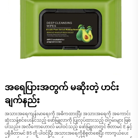
အရေပြားအတွက် မဆိုးတဲ့ ဟင်း
ချက်နည်း
အသားအရေကျန်းမာရေးကို အဓိကထားပြီး အသားအရေကို အကောင်း
ဆုံးသန့်စင်ပေးနိုင်သည့် ဖော်မြူလာကို ပြုလုပ်ထားသည့် ဝါဂွမ်းများ ဖြစ်
ပါသည်။ အလီကောဟောလ် မပါဝင်သည့် ဖော်မြူလာတွင် ဗီတာမင် E နှင့်
ပရိုဗီတာမင် B5 တို့ ပါဝင်ပြီး အသားအရေကိုစိုစွတ်စေပြီး ကာကွယ်ပေး