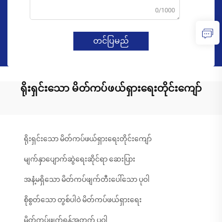
0/1000
တင်ပြမည်
ရိုးရှင်းသော မိတ်ကပ်ဖယ်ရှားရေးတိုင်းကျော်
ရိုးရှင်းသော မိတ်ကပ်ဖယ်ရှားရေးတိုင်းကျော်
မျက်နှာပျောက်ဆွဲရေးဆိုင်ရာ ဆေးပြား
အနံ့မရှိသော မိတ်ကပ်ဖျက်တီးပေါ်သော ပုဝါ
စိုစွတ်သော တွစ်ပါဝဲ မိတ်ကပ်ဖယ်ရှားရေး
မိတ်ကပ်ဖျက်ရန်အတွက် ပုဝါ