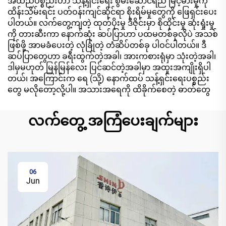
အထည်ပစ္စည်းဟာ သန့်ရှင်းရေး စွမ်းဆောင်ရည် မြင့်မားမှုကို
ထိန်းသိမ်းရင်း ပတ်ဝန်းကျင်ဆိုင်ရာ စိုးရိမ်မှုတွေကို ဖြေရှင်းပေး
ပါတယ်။ လက်တွေ့ကျတဲ့ ထုတ်ပိုးမှု ဒီဇိုင်းမှာ စိုထိုင်းမှု ဆုံးရှုံးမှု
ကို တားဆီးကာ နောက်ဆုံး ဆပ်ပြာဟာ ပထမတစ်ခုလိုပဲ အသစ်
ဖြစ်ဖို့ အာမခံပေးတဲ့ လုံခြုံတဲ့ တံဆိပ်တစ်ခု ပါဝင်ပါတယ်။ ဒီ
ဆပ်ပြာတွေဟာ ခရီးထွက်တဲ့အခါ၊ အားကစားရုံမှာ သုံးတဲ့အခါ၊
ဒါမှမဟုတ် မြန်မြန်လေး ပြင်ဆင်တဲ့အခါမှာ အထူးအကျိုးရှိပါ
တယ်၊ အကြောင်းက ရေ (သို့) နောက်ထပ် သန့်ရှင်းရေးပစ္စည်း
တွေ မလိုတော့လို့ပါ။ အသားအရေကို ထိခိုက်စေတဲ့ ဓာတ်တွေ
လက်တွေ့ အကြံပေးချက်များ
06
Jun