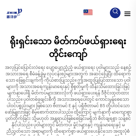
MY
ရိုးရှင်းသော မိတ်ကပ်ဖယ်ရှားရေး
တိုင်းကျော်
အလှပြင်ပြောင်းလဲရေး ပျော့ပျော့ညံ့ညံ့ ဖယ်ရှားရေး ပုဝါများသည် နေ့စဉ်
အသားအရေ စီမံခန့်ခွဲမှု လုပ်ငန်းစဉ်များအတွက် အဆင်ပြေပြီး ထိရောက်
သော ဖြေရှင်းချက်ကို ကိုယ်စားပြုသည်။ ဤအထူးပြုပြင်ထားသော ပုဝါ
များကို အသားအရေကျန်းမာရေးနှင့် စိုစွတ်မှုကို ထိန်းသိမ်းထားခြင်းဖြင့်
မျက်နှာပေါ်ရှိ မိတ်ကပ်များအားလုံးကို ဖယ်ရှားပေးရန် ဒီဇိုင်းထုတ်ထား
ပါသည်။ ပုဝါတစ်ခုချင်းစီကို အသားအရေပေါ်တွင် ကောင်းမွန်စေသော
ပါဝင်ပစ္စည်းများ ဖြစ်သော ဗီတာမင် E နှင့် ပရိုဗီတာမင် B5 တို့ပါဝင်သော
ဖော်မြူလာဖြင့် စိမ့်စောက်ထားပါသည်။ ထို့ကြောင့် မျက်နှာကို မာကျောစွာ
ပွတ်တိုက်ခြင်း သို့မဟုတ် အန္တရာယ်ဖြစ်စေခြင်းမရှိဘဲ စိတ်ချရစွာ သန့်စင်
နိုင်ပါသည်။ ပုဝါများတွင် မိတ်ကပ်၊ မှိုင်းများနှင့် ကျန်းမာရေးနှင့် မ
ညီညွတ်သော အရာများကို ထိရောက်စွာ ဖယ်ရှားပေးနိုင်သော အထူးပုံစံ