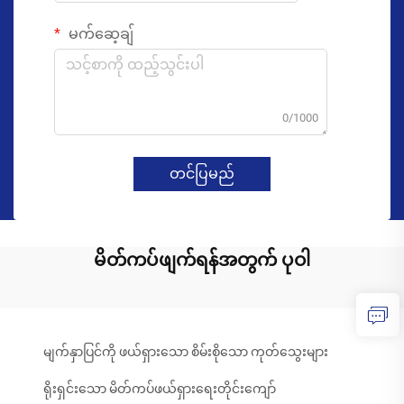
မက်ဆေ့ချ်
0/1000
တင်ပြမည်
မိတ်ကပ်ဖျက်ရန်အတွက် ပုဝါ
မျက်နှာပြင်ကို ဖယ်ရှားသော စိမ်းစိုသော ကုတ်သွေးများ
ရိုးရှင်းသော မိတ်ကပ်ဖယ်ရှားရေးတိုင်းကျော်