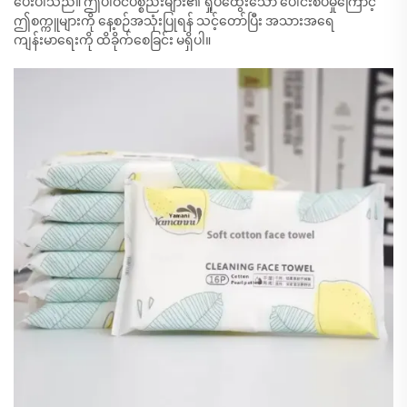
ပေးပါသည်။ ဤပါဝင်ပစ္စည်းများ၏ ရှုပ်ထွေးသော ပေါင်းစပ်မှုကြောင့်
ဤစက္ကူများကို နေ့စဉ်အသုံးပြုရန် သင့်တော်ပြီး အသားအရေ
ကျန်းမာရေးကို ထိခိုက်စေခြင်း မရှိပါ။