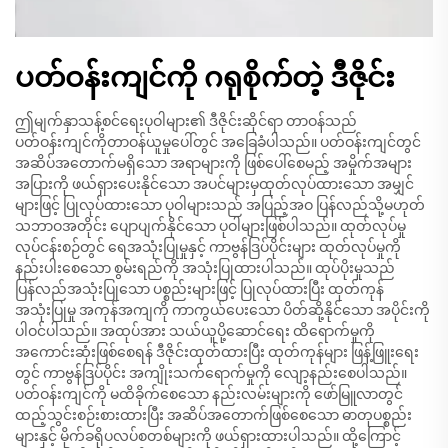
ပတ်ဝန်းကျင်ကို ဂရုစိုက်တဲ့ ဒီဇိုင်း
ဤမျက်နှာသန့်စင်ရေးပုဝါများ၏ ဒီဇိုင်းဆိုင်ရာ တာဝန်သည်
ပတ်ဝန်းကျင်ကိုတာဝန်ယူမှုပေါ်တွင် အခြေခံပါသည်။ ပတ်ဝန်းကျင်တွင်
အဆိပ်အတောက်မရှိသော အရာများကို ဖြစ်ပေါ်စေမည့် အမှိုက်အများ
အပြားကို ဖယ်ရှားပေးနိုင်သော အပင်များမှထုတ်လုပ်ထားသော အမျှင်
များဖြင့် ပြုလုပ်ထားသော ပုဝါများသည် အပြည့်အဝ ပြန်လည်သို့မဟုတ်
သဘာဝအတိုင်း ပျောပျက်နိုင်သော ပုဝါများဖြစ်ပါသည်။ ထုတ်လုပ်မှု
လုပ်ငန်းစဉ်တွင် ရေအသုံးပြုမှုနှင့် ကာဗွန်ဒြပ်ပိုင်းများ ထုတ်လုပ်မှုကို
နည်းပါးစေသော စွမ်းရည်ကို အသုံးပြုထားပါသည်။ ထုပ်ပိုးမှုသည်
ပြန်လည်အသုံးပြုသော ပစ္စည်းများဖြင့် ပြုလုပ်ထားပြီး ထုတ်ကုန်
အသုံးပြုမှု အကုန်အကျကို ကာကွယ်ပေးသော ပိတ်ဆို့နိုင်သော အပိုင်းကို
ပါဝင်ပါသည်။ အထုပ်အား သယ်ယူပို့ဆောင်ရေး ထိရောက်မှုကို
အကောင်းဆုံးဖြစ်စေရန် ဒီဇိုင်းထုတ်ထားပြီး ထုတ်ကုန်များ ဖြန့်ဖြူးရေး
တွင် ကာဗွန်ဒြပ်ပိုင်း အကျိုးသက်ရောက်မှုကို လျော့နည်းစေပါသည်။
ပတ်ဝန်းကျင်ကို မထိခိုက်စေသော နည်းလမ်းများကို ဖော်မြူလာတွင်
ထည့်သွင်းစဉ်းစားထားပြီး အဆိပ်အတောက်ဖြစ်စေသော ဓာတုပစ္စည်း
များနှင့် မိုက်ခရိုပလပ်စတစ်များကို ဖယ်ရှားထားပါသည်။ ထို့ကြောင့်