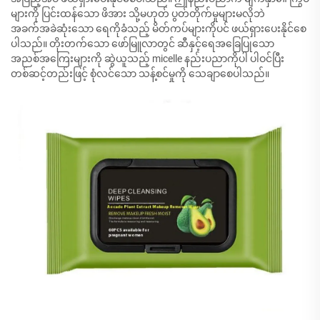
များကို ပြင်းထန်သော ဖိအား သို့မဟုတ် ပွတ်တိုက်မှုများမလိုဘဲ
အခက်အခဲဆုံးသော ရေကိုခံသည့် မိတ်ကပ်များကိုပင် ဖယ်ရှားပေးနိုင်စေ
ပါသည်။ တိုးတက်သော ဖော်မြူလာတွင် ဆီနှင့်ရေအခြေပြုသော
အညစ်အကြေးများကို ဆွဲယူသည့် micelle နည်းပညာကိုပါ ပါဝင်ပြီး
တစ်ဆင့်တည်းဖြင့် စုံလင်သော သန့်စင်မှုကို သေချာစေပါသည်။