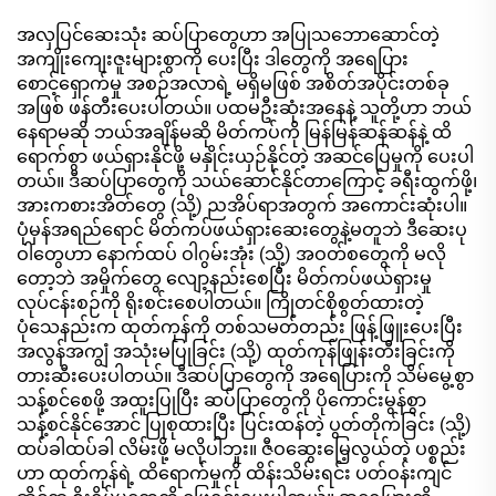
သန့်စင်မှု ၉၉.၉% ဖြင့်။
အလှပြင်ဆေးသုံး ဆပ်ပြာတွေဟာ အပြုသဘောဆောင်တဲ့
အကျိုးကျေးဇူးများစွာကို ပေးပြီး ဒါတွေကို အရေပြား
စောင့်ရှောက်မှု အစဉ်အလာရဲ့ မရှိမဖြစ် အစိတ်အပိုင်းတစ်ခု
အဖြစ် ဖန်တီးပေးပါတယ်။ ပထမဦးဆုံးအနေနဲ့ သူတို့ဟာ ဘယ်
နေရာမဆို ဘယ်အချိန်မဆို မိတ်ကပ်ကို မြန်မြန်ဆန်ဆန်နဲ့ ထိ
ရောက်စွာ ဖယ်ရှားနိုင်ဖို့ မနှိုင်းယှဉ်နိုင်တဲ့ အဆင်ပြေမှုကို ပေးပါ
တယ်။ ဒီဆပ်ပြာတွေကို သယ်ဆောင်နိုင်တာကြောင့် ခရီးထွက်ဖို့၊
အားကစားအိတ်တွေ (သို့) ညအိပ်ရာအတွက် အကောင်းဆုံးပါ။
ပုံမှန်အရည်ရောင် မိတ်ကပ်ဖယ်ရှားဆေးတွေနဲ့မတူဘဲ ဒီဆေးပု
ဝါတွေဟာ နောက်ထပ် ဝါဂွမ်းအုံး (သို့) အဝတ်စတွေကို မလို
တော့ဘဲ အမှိုက်တွေ လျော့နည်းစေပြီး မိတ်ကပ်ဖယ်ရှားမှု
လုပ်ငန်းစဉ်ကို ရိုးစင်းစေပါတယ်။ ကြိုတင်စိုစွတ်ထားတဲ့
ပုံသေနည်းက ထုတ်ကုန်ကို တစ်သမတ်တည်း ဖြန့်ဖြူးပေးပြီး
အလွန်အကျွံ အသုံးမပြုခြင်း (သို့) ထုတ်ကုန်ဖြုန်းတီးခြင်းကို
တားဆီးပေးပါတယ်။ ဒီဆပ်ပြာတွေကို အရေပြားကို သိမ်မွေ့စွာ
သန့်စင်စေဖို့ အထူးပြုပြီး ဆပ်ပြာတွေကို ပိုကောင်းမွန်စွာ
သန့်စင်နိုင်အောင် ပြုစုထားပြီး ပြင်းထန်တဲ့ ပွတ်တိုက်ခြင်း (သို့)
ထပ်ခါထပ်ခါ လိမ်းဖို့ မလိုပါဘူး။ ဇီဝဆွေးမြေ့လွယ်တဲ့ ပစ္စည်း
ဟာ ထုတ်ကုန်ရဲ့ ထိရောက်မှုကို ထိန်းသိမ်းရင်း ပတ်ဝန်းကျင်