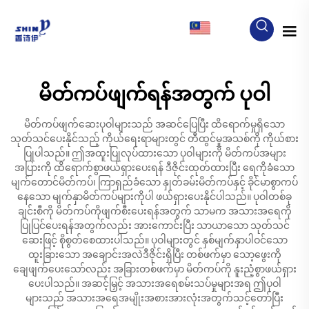
MY
မိတ်ကပ်ဖျက်ရန်အတွက် ပုဝါ
မိတ်ကပ်ဖျက်ဆေးပုဝါများသည် အဆင်ပြေပြီး ထိရောက်မှုရှိသော
သုတ်သင်ပေးနိုင်သည့် ကိုယ်ရေးရာများတွင် တီထွင်မှုအသစ်ကို ကိုယ်စား
ပြုပါသည်။ ဤအထူးပြုလုပ်ထားသော ပုဝါများကို မိတ်ကပ်အများ
အပြားကို ထိရောက်စွာဖယ်ရှားပေးရန် ဒီဇိုင်းထုတ်ထားပြီး ရေကိုခံသော
မျက်တောင်မိတ်ကပ်၊ ကြာရှည်ခံသော နှုတ်ခမ်းမိတ်ကပ်နှင့် ခိုင်မာစွာကပ်
နေသော မျက်နှာမိတ်ကပ်များကိုပါ ဖယ်ရှားပေးနိုင်ပါသည်။ ပုဝါတစ်ခု
ချင်းစီကို မိတ်ကပ်ကိုဖျက်စီးပေးရန်အတွက် သာမက အသားအရေကို
ပြုပြင်ပေးရန်အတွက်လည်း အားကောင်းပြီး သာယာသော သုတ်သင်
ဆေးဖြင့် စိုစွတ်စေထားပါသည်။ ပုဝါများတွင် နှစ်မျက်နှာပါဝင်သော
ထူးခြားသော အချောင်းအလဲဒီဇိုင်းရှိပြီး တစ်ဖက်မှာ သော့ဖွေးကို
ချေဖျက်ပေးသော်လည်း အခြားတစ်ဖက်မှာ မိတ်ကပ်ကို နူးညံ့စွာဖယ်ရှား
ပေးပါသည်။ အဆင့်မြှင့် အသားအရေစမ်းသပ်မှုများအရ ဤပုဝါ
များသည် အသားအရေအမျိုးအစားအားလုံးအတွက်သင့်တော်ပြီး