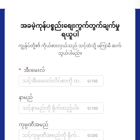
အခမဲ့ကုန်ပစ္စည်းစျေးကွက်တွက်ချက်မှု
ရယူပါ
ကျွန်ုပ်တို့၏ ကိုယ်စားလှယ်သည် သင့်ထံသို့ မကြာမီ ဆက်
သွယ်ပါမည်။
အီးမေးလ်
0/100
နာမည်
0/100
ကုမ္ပဏီအမည်
0/200