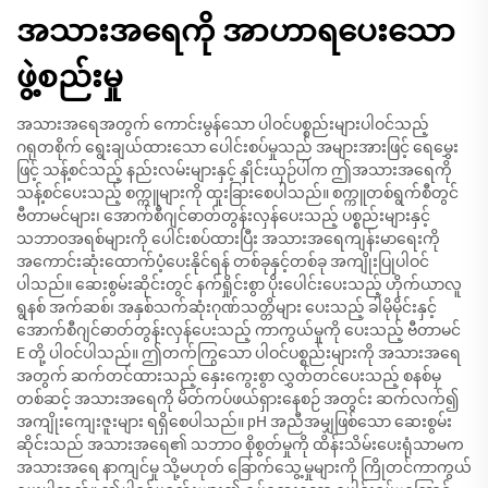
အသားအရေကို အာဟာရပေးသော
ဖွဲ့စည်းမှု
အသားအရေအတွက် ကောင်းမွန်သော ပါဝင်ပစ္စည်းများပါဝင်သည့်
ဂရုတစိုက် ရွေးချယ်ထားသော ပေါင်းစပ်မှုသည် အများအားဖြင့် ရေမွှေး
ဖြင့် သန့်စင်သည့် နည်းလမ်းများနှင့် နှိုင်းယှဉ်ပါက ဤအသားအရေကို
သန့်စင်ပေးသည့် စက္ကူများကို ထူးခြားစေပါသည်။ စက္ကူတစ်ရွက်စီတွင်
ဗီတာမင်များ၊ အောက်စီဂျင်ဓာတ်တွန်းလှန်ပေးသည့် ပစ္စည်းများနှင့်
သဘာဝအရစ်များကို ပေါင်းစပ်ထားပြီး အသားအရေကျန်းမာရေးကို
အကောင်းဆုံးထောက်ပံ့ပေးနိုင်ရန် တစ်ခုနှင့်တစ်ခု အကျိုးပြုပါဝင်
ပါသည်။ ဆေးစွမ်းဆိုင်းတွင် နက်ရှိုင်းစွာ ပိုးပေါင်းပေးသည့် ဟိုက်ယာလူ
ရွနစ် အက်ဆစ်၊ အနှစ်သက်ဆုံးဂုဏ်သတ္တိများ ပေးသည့် ခါမိုမိုင်းနှင့်
အောက်စီဂျင်ဓာတ်တွန်းလှန်ပေးသည့် ကာကွယ်မှုကို ပေးသည့် ဗီတာမင်
E တို့ ပါဝင်ပါသည်။ ဤတက်ကြွသော ပါဝင်ပစ္စည်းများကို အသားအရေ
အတွက် ဆက်တင်ထားသည့် နှေးကွေးစွာ လွှတ်တင်ပေးသည့် စနစ်မှ
တစ်ဆင့် အသားအရေကို မိတ်ကပ်ဖယ်ရှားနေစဉ် အတွင်း ဆက်လက်၍
အကျိုးကျေးဇူးများ ရရှိစေပါသည်။ pH အညီအမျှဖြစ်သော ဆေးစွမ်း
ဆိုင်းသည် အသားအရေ၏ သဘာဝ စိုစွတ်မှုကို ထိန်းသိမ်းပေးရုံသာမက
အသားအရေ နာကျင်မှု သို့မဟုတ် ခြောက်သွေ့မှုများကို ကြိုတင်ကာကွယ်