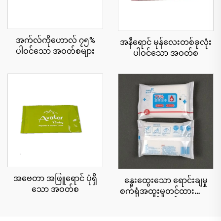
အက်လ်ကိုဟောလ် ၇၅%
အနီရောင် မုန်လေးတစ်ခုလုံး
ပါဝင်သော အဝတ်စများ
ပါဝင်သော အဝတ်စ
အဗေတာ အဖြူရောင် ပုံရှိ
နွေးထွေးသော ရောင်းချမှု
သော အဝတ်စ
စက်ရုံအထူးမှုတင်ထားသော
လိုဂိုအရက်ဓာတ် ၇၅% ၂၀
ပဝါများ ထိရောက်သော