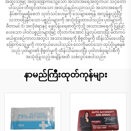
အထူးသဖြင့် အထူးခြောက်သွေ့သော အသားအရေအတွက်ပင် သင့်တော်
ပါသည်။ တီထွင်ထားသော အထည်နည်းပညာသည် အသားအရေကို
နှိပ်စက်မှုမရှိစေဘဲ သုတ်သင်ပေးမှုကို သေချာစေရန် အလွန်နူးညံ့ပြီး
သဘာဝပြနိုင်သော ပစ္စည်းများကို အသုံးပြုထားပါသည်။ ပုဝါများကို
ဗီတာမင် E၊ အလိုဗဲရာနှင့် ခွေးပိန်းရေစာတို့ကဲ့သို့ အသားအရေကို ပြုပြင်
ပေးသော ပါဝင်ပစ္စည်းများဖြင့် တိုးတက်အောင် ပြုလုပ်ထားပြီး မိတ်ကပ်
ဖယ်ရှားစဉ်ကာလအတွင်း အသားအရေကို စိုစွတ်မှုကို ထိန်းသိမ်းပေးပြီး
ခြောက်သွေ့မှုကို ကာကွယ်ပေးပါသည်။ လေကိုမဝင်သော ထုပ်ပိုးမှုစနစ်
သည် ပုဝါများ၏ စိုစွတ်မှုကို ထိန်းသိမ်းပေးပြီး ပုဝါတစ်ခုချင်းစီကို
အသုံးပြုသည့်အချိန်အထိ သစ်လွင်စေပါသည်။
နာမည်ကြီးထုတ်ကုန်များ