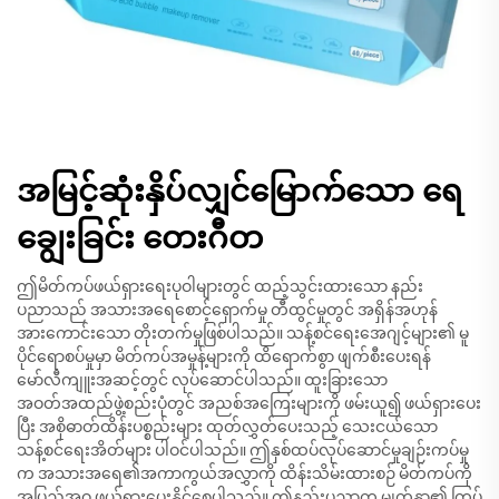
အမြင့်ဆုံးနှိပ်လျှင်မြောက်သော ရေ
ချွေးခြင်း တေးဂီတ
ဤမိတ်ကပ်ဖယ်ရှားရေးပုဝါများတွင် ထည့်သွင်းထားသော နည်း
ပညာသည် အသားအရေစောင့်ရှောက်မှု တီထွင်မှုတွင် အရှိန်အဟုန်
အားကောင်းသော တိုးတက်မှုဖြစ်ပါသည်။ သန့်စင်ရေးအေဂျင့်များ၏ မူ
ပိုင်ရောစပ်မှုမှာ မိတ်ကပ်အမှုန့်များကို ထိရောက်စွာ ဖျက်စီးပေးရန်
မော်လီကျူးအဆင့်တွင် လုပ်ဆောင်ပါသည်။ ထူးခြားသော
အဝတ်အထည်ဖွဲ့စည်းပုံတွင် အညစ်အကြေးများကို ဖမ်းယူ၍ ဖယ်ရှားပေး
ပြီး အစိုဓာတ်ထိန်းပစ္စည်းများ ထုတ်လွှတ်ပေးသည့် သေးငယ်သော
သန့်စင်ရေးအိတ်များ ပါဝင်ပါသည်။ ဤနှစ်ထပ်လုပ်ဆောင်မှုချဉ်းကပ်မှု
က အသားအရေ၏အကာကွယ်အလွှာကို ထိန်းသိမ်းထားစဉ် မိတ်ကပ်ကို
အပြည့်အဝ ဖယ်ရှားပေးနိုင်စေပါသည်။ ဤနည်းပညာက မျက်နှာ၏ ကြွပ်