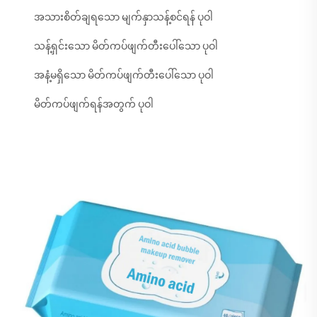
အသားစိတ်ချရသော မျက်နှာသန့်စင်ရန် ပုဝါ
သန့်ရှင်းသော မိတ်ကပ်ဖျက်တီးပေါ်သော ပုဝါ
အနံ့မရှိသော မိတ်ကပ်ဖျက်တီးပေါ်သော ပုဝါ
မိတ်ကပ်ဖျက်ရန်အတွက် ပုဝါ