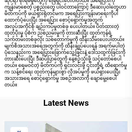
ဆိုင်ရာ စိုးရိမ်မှုတွေကို ဖြေရှင်းပေးပါတယ်။ အရေပြားကို
ကျန်းမာစေတဲ့ ပစ္စည်းတွေ ပါဝင်တာကြောင့် ဒီဆေးပုဝါတွေဟာ
မိတ်ကပ်ကို ဖယ်ရှားရုံတင်မက အရေပြားကျန်းမာရေးကိုပါ
ထောက်ပံ့ပေးပြီး အရေပြား စောင့်ရှောက်မှုအတွက်
အလုပ်အကိုင်စုံ ချဉ်းကပ်မှုတစ်ခု ပေးပါတယ်။ ပိတ်ထားတဲ့
ထုတ်ပိုးမှု ပုံစံက ညစ်ညမ်းမှုကို တားဆီးပြီး ထုတ်ကုန်ရဲ့
သက်တမ်းတစ်ခုလုံး သစ်တောက်မှုကို ထိန်းသိမ်းပေးပါတယ်။
မျက်စိအသားအရေအတွက်ကို ထိန်းချုပ်ပေးရန် အရက်မပါတဲ့
ပုံသေနည်းက အရေပြားခြောက်သွေ့ခြင်းနဲ့ ဒေါသထွက်ခြင်းကို
တားဆီးပေးပြီး ဒီဆပ်ပြာတွေကို နေ့စဉ်သုံးဖို့ သင့်တော်စေပါ
တယ်။ ရေမဝင်တဲ့ မိတ်ကပ်ကို ရှင်းလင်းဖို့ ၎င်းတို့ရဲ့ ထိရောက်မှု
က သန့်စင်ရေး ထုတ်ကုန်များစွာ လိုအပ်မှုကို ဖယ်ရှားပေးပြီး
အသားအရေ စောင့်ရှောက်မှု အစဉ်အလာကို ချောမွေ့စေပါ
တယ်။
Latest News