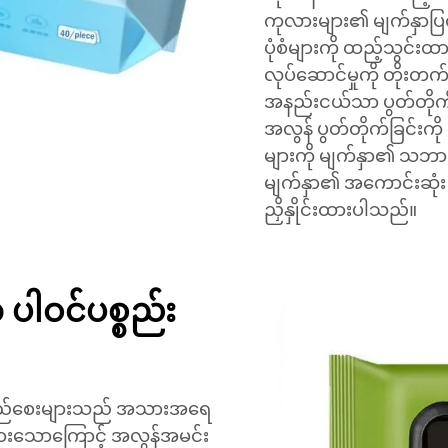
ကုလားများ၏ မျက်နှာပြင
ပုံစံများကို ထည့်သွင်းထ
လုပ်ဆောင်မှုကို တို
အနည်းငယ်သာ ပွတ်တိုက်ခ
အလွန် ပွတ်တိုက်ခြင်းကို 
များကို မျက်နှာ၏ သဘ
မျက်နှာ၏ အကောင်းဆုံး p
ညှိနှိုင်းထားပါသည်။
ါဝင်ပစ္စည်း
 အထည်စေးများသည် အသားအရေ
ပ်ထားသောကြောင့် အလွန်အမင်း