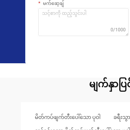
မက်ဆေ့ချ်
0/1000
မျက်နှာပြ
မိတ်ကပ်ဖျက်တီးပေါ်သော ပုဝါ
ခရီးသွ