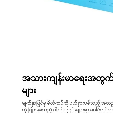
အသားကျန်းမာရေးအတွက် ပ
များ
မျက်နှာပြင်မှ မိတ်ကပ်ကို ဖယ်ရှားပစ်သည့်
ကို ပြုစုစေသည့် ပါဝင်ပစ္စည်းများစွာ ပေါင်းစ