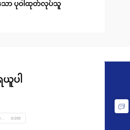
်သော ပုဝါထုတ်လုပ်သူ
ုရယူပါ
0/200