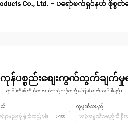
oducts Co., Ltd. – ပရော်ဖက်ရှင်နယ် စိုစွတ
ကုန်ပစ္စည်းစျေးကွက်တွက်ချက်မှ
ကျွန်ုပ်တို့၏ ကိုယ်စားလှယ်သည် သင့်ထံသို့ မကြာမီ ဆက်သွယ်ပါမည်။
မည်
ကုမ္ပဏီအမည်
0/100