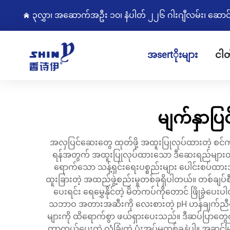
၃လွှာ၊ အဆောက်အဦး ၁၀၊ နံပါတ် ၂၂၆ ဂါးဂျီလမ်း၊ ဆောင်းကျွ
အsertိုးများ
ငါတ
မျက်နှာပြ
အလှပြင်ဆေးတွေ ထုတ်ဖို့ အထူးပြုလုပ်ထားတဲ့ စင
ရန်အတွက် အထူးပြုလုပ်ထားသော ဒီဆေးရည်များတွ
ရောက်သော သန့်ရှင်းရေးပစ္စည်းများ ပေါင်းစပ်ထားသ
ထူးခြားတဲ့ အထည်ဖွဲ့စည်းမှုတစ်ခုရှိပါတယ်။ တစ်ချပ်စီ
ပေးရင်း ရေမွှေနိုင်တဲ့ မိတ်ကပ်ကိုတောင် ဖြိုခ
သဘာဝ အတားအဆီးကို လေးစားတဲ့ pH ဟန်ချက်ညီတ
များကို ထိရောက်စွာ ဖယ်ရှားပေးသည်။ ဒီဆပ်ပြာတွေကို အ
ကာကွယ်ပေးတဲ့ လုံခြုံတဲ့ ပုံးအုပ်မှုတစ်ခုနဲ့ပါ။ အဆင့