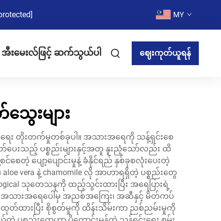
protected]
MY
အီးမေးလ်ဖြင့် ဆက်သွယ်ပါ
ဈေးကုတ်ယူရန်
တ်သွေးများ
ေး တိုးတက်မှုတစ်ခုပါ။ အသားအရေကို သန့်ရှင်းစေ
သည့် ပစ္စည်းများနှင့်အတူ နူးညံ့သော်လည်း ထိ
ပျော့ပျောင်းမှုနဲ့ ခံနိုင်ရည် နှစ်ခုစလုံးပေးတဲ့
 aloe vera နဲ့ chamomile လို အာဟာရရှိတဲ့ ပစ္စည်းတွေ
logical သုတေသနကို ထည့်သွင်းထားပြီး အရေပြားရဲ့
အသားအရေပေါ်မှ အညစ်အကြေး၊ အဆီနှင့် မိတ်ကပ်
ုတ်ထားပြီး စိုစွတ်မှုကို ထိန်းသိမ်းကာ ညစ်ညမ်းမှုကို
တဲ့ ပစ္စည်းတွေဟာ ပိုကောင်းမွန်တဲ့ သန့်ရှင်းရေး စွမ်း