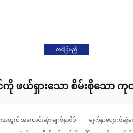
တင်ပြမည်
င်ကို ဖယ်ရှားသော စိမ်းစိုသော ကု
ားအတွက် အကောင်းဆုံး မျက်နှာဝိပ်
မျက်နှာပျောက်ဆွဲရ