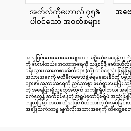
အဗေတ
အက်လ်ကိုဟောလ် ၇၅%
ပါဝင်သော အဝတ်စများ
အလှပြင်ဆေးဆေးဆေးများ ပထမဦးဆုံးအနေနဲ့ သူတို့ဟာ ဘယ်
ကို ပေးပါတယ်။ အသားအရေကို သန့်စင်ဖို့ မော်ဒယ်လ်မ
ခရီးသွား၊ အားကစားအိတ်များ (သို့) တစ်နေ့လုံး မြန်
အသားအရေကို မထိခိုက်စေဘဲနဲ့ ရေမဆေးနိုင်တဲ့ ပစ္
များ၏ အသားအရေကို ညင်သာစွာ ဖယ်ရှားပေးပြီး သန့
တဲ့ အရေပြားရှိသူတွေအတွက် အကျိုးရှိပါတယ်၊ အကြောင
စက်တွေနဲ့ ဆက်စပ်နေတဲ့ အရှုပ်တော်ပုံမရှိပဲ အသုံးပြ
ကျယ်ပြန့်ပါတယ်။ ထို့အပြင် ပိတ်ထားတဲ့ ပုံးအုပ်ခြ
အချိန်သက်သာမှု မျက်လုံးအသားအရေကို ထိတွေ့စ