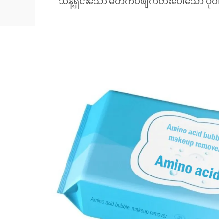
သန့်ရှင်းသော မိတ်ကပ်ဖျက်တီးပေါ်သော ပုဝ