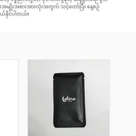
ြားအမျိုးအစားအားလုံးအတွက် သင့်တော်ပြီး နေ့စဉ်
်နိုင်ပါတယ်။