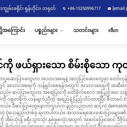
မ်းခရိုင်၊ ရှန်ဟိုင်း၊ တရုတ်
[email 
+86-15250996717
ို့အကြောင်း
ပစ္စည်းများ
သတင်းများ
บล็อก
င်ကို ဖယ်ရှားသော စိမ်းစိုသော ကု
်ကာပူဆေးပြားတွေဟာ အသားအရေနဲ့ အလှပြင်ဆေးတွေမှာ တော်လှန်ရ
င် အသားအရေကို သန့်ရှင်းစေရန်အတွက် အသားအရေကို အဆီဓာတ်ပေး
ည်။ ဆပ်ပြာတွေဟာ အရေပြားကို မထိခိုက်စေဘဲ အပြည့်အဝ သန့်စင်စေတဲ့ 
ကို ဂရုတစိုက် ဟန်ချက်ညီတဲ့ အရည်နဲ့ ပြည့်သိပ်ထားပြီး ဗီတာမင် E၊
ွဲပေးပါတယ်။ ဒီဆပ်ပြာတွေနောက်ကွယ်က နည်းပညာဟာ ဆင့်ကဲ dermato
ဲ့ ပုံသေနည်းတစ်ခု ရလာပါတယ်။ အသားရေဆေးဆေးပြားများ၏ 
ိမ်သုံးနဲ့ ခရီးသွားသုံး နှစ်ခုစလုံးအတွက် အဆင်ပြေအောင် ဒီဇိုင်းထ
်မြင့် မိတ်ကပ်ဖယ်ရှားရေး ဆပ်ပြာတွေမှာ အသုံးပြုတဲ့ ဇီဝဆွေးမြေ့လွယ်