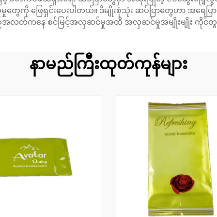
ိမ်မှုတွေကို ဖြေရှင်းပေးပါတယ်။ ဒီမျိုးစုံသုံး ဆပ်ပြာတွေဟာ အရေပ
်ကနေ စင်မြင့်အလှဆင်မှုအထိ အလှဆင်မှုအမျိုးမျိုး ကိုင်တွယ
နာမည်ကြီးထုတ်ကုန်များ