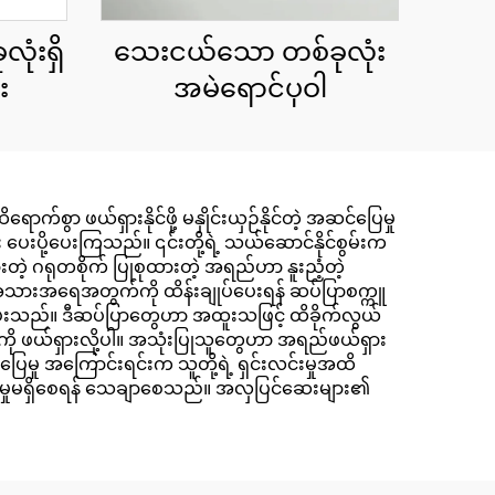
သေးငယ်သော တစ်ခုလုံး
လုံးရှိ
အမဲရောင်ပုဝါ
း
ာ ဖယ်ရှားနိုင်ဖို့ မနှိုင်းယှဉ်နိုင်တဲ့ အဆင်ပြေမှု
ေးပို့ပေးကြသည်။ ၎င်းတို့ရဲ့ သယ်ဆောင်နိုင်စွမ်းက
တဲ့ ဂရုတစိုက် ပြုစုထားတဲ့ အရည်ဟာ နူးညံ့တဲ့
အသားအရေအတွက်ကို ထိန်းချုပ်ပေးရန် ဆပ်ပြာစက္ကူ
ေးသည်။ ဒီဆပ်ပြာတွေဟာ အထူးသဖြင့် ထိခိုက်လွယ်
ကို ဖယ်ရှားလို့ပါ။ အသုံးပြုသူတွေဟာ အရည်ဖယ်ရှား
ြေမှု အကြောင်းရင်းက သူတို့ရဲ့ ရှင်းလင်းမှုအထိ
်ညမ်းမှုမရှိစေရန် သေချာစေသည်။ အလှပြင်ဆေးများ၏