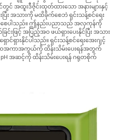
်တွင် အထူးဒီဇိုင်းထုတ်ထားသော အနားများနှင့်
ားပြီး အသားကို မထိခိုက်စေဘဲ ရှင်းသန့်စင်ရေး
းတက်စေပါသည်။ ဤနည်းပညာသည် အလှကုန်ကို
ြင်းဖြင့် အပြည့်အဝ ဖယ်ရှားပေးနိုင်ပြီး အသား
ရှောင်ရှားနိုင်ပါသည်။ ရှင်းသန့်စင်ရေးအေးဂျင့်
ာဝအကာအကွယ်ကို ထိန်းသိမ်းပေးရန်အတွက်
H အဆင့်ကို ထိန်းသိမ်းပေးရန် ဂရုတစိုက်