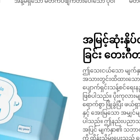
ါ
အနံ့မရှိသော မိတ်ကပ်ဖျက်တီးပေါ်သော ပုဝါ
မိတ
အမြင့်ဆုံးနှိ
ခြင်း တေးဂီ
ဤသေးငယ်သော မျက်နှာသစ
အသားတွင်းထိထားသော အ
ပျောက်ရှင်းသန့်စင်ရေးန
ဖြစ်ပါသည်။ ပိုးကုလားမ
ရောက်စွာ ဖြိုခွဲပြီး ဖယ
နှင့် အေးမြသော အမျှင်မျ
ပါသည်။ ဤနည်းပညာသည် 
အပြင် မျက်နှာ၏ သဘာဝ
ကို ထိန်းသိမ်းပေးသည့်