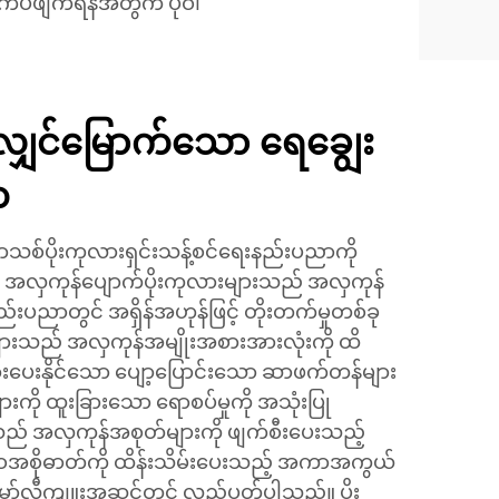
်ကပ်ဖျက်ရန်အတွက် ပုဝါ
ပ်လျှင်မြောက်သော ရေချွေး
တ
်ပိုးကုလားရှင်းသန့်စင်ရေးနည်းပညာကို
လှကုန်ပျောက်ပိုးကုလားများသည် အလှကုန်
ည်းပညာတွင် အရှိန်အဟုန်ဖြင့် တိုးတက်မှုတစ်ခု
ျားသည် အလှကုန်အမျိုးအစားအားလုံးကို ထိ
်ရှားပေးနိုင်သော ပျော့ပြောင်းသော ဆာဖက်တန်များ
ားကို ထူးခြားသော ရောစပ်မှုကို အသုံးပြု
အလှကုန်အစုတ်များကို ဖျက်စီးပေးသည့်
အစိုဓာတ်ကို ထိန်းသိမ်းပေးသည့် အကာအကွယ်
 မော်လီကျူးအဆင့်တွင် လည်ပတ်ပါသည်။ ပိုး