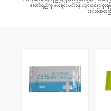
ဆောင်ရည်ကို ပေးရင်း ပတ်ဝန်းကျင်ဆိုင်ရာ စိုးရ
အဝတ်အထည်အလတ