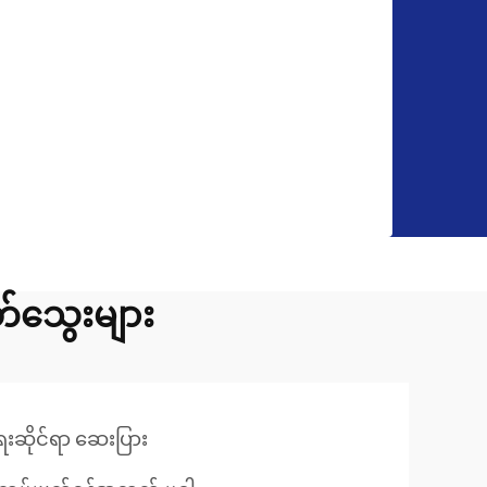
တ်သွေးများ
ေးဆိုင်ရာ ဆေးပြား