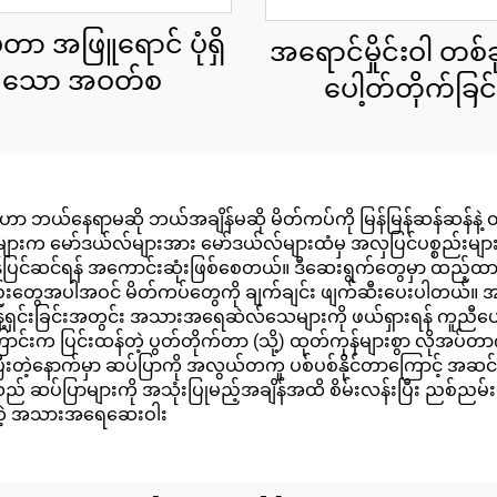
ာ အဖြူရောင် ပုံရှိ
အရောင်မှိုင်းဝါ တစ်ခု
သော အဝတ်စ
ပေါ့တ်တိုက်ခြင်
နေရာမဆို ဘယ်အချိန်မဆို မိတ်ကပ်ကို မြန်မြန်ဆန်ဆန်နဲ့ ထိရောက်စွ
ျားက မော်ဒယ်လ်များအား မော်ဒယ်လ်များထံမှ အလှပြင်ပစ္စည်းများ ပ
မြန်ပြင်ဆင်ရန် အကောင်းဆုံးဖြစ်စေတယ်။ ဒီဆေးရွက်တွေမှာ ထည့်ထား
စည်းတွေအပါအဝင် မိတ်ကပ်တွေကို ချက်ချင်း ဖျက်ဆီးပေးပါတယ်။ 
်ရှင်းခြင်းအတွင်း အသားအရေဆဲလ်သေများကို ဖယ်ရှားရန် ကူညီပ
်းက ပြင်းထန်တဲ့ ပွတ်တိုက်တာ (သို့) ထုတ်ကုန်များစွာ လိုအပ်တာ
ုပြီးတဲ့နောက်မှာ ဆပ်ပြာကို အလွယ်တကူ ပစ်ပစ်နိုင်တာကြောင့် အဆင်ပ
င်းသည် ဆပ်ပြာများကို အသုံးပြုမည့်အချိန်အထိ စိမ်းလန်းပြီး ညစ
ေတဲ့ အသားအရေဆေးဝါး