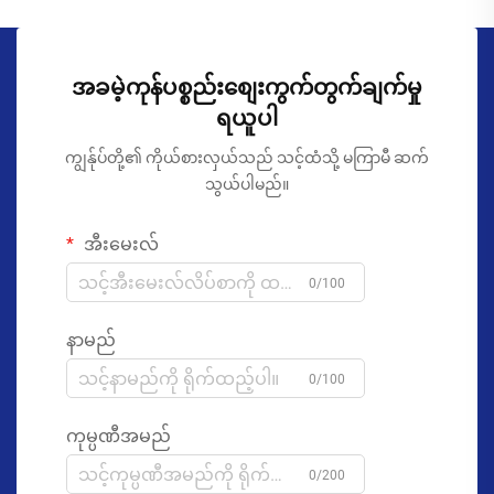
အခမဲ့ကုန်ပစ္စည်းစျေးကွက်တွက်ချက်မှု
ရယူပါ
ကျွန်ုပ်တို့၏ ကိုယ်စားလှယ်သည် သင့်ထံသို့ မကြာမီ ဆက်
သွယ်ပါမည်။
အီးမေးလ်
0/100
နာမည်
0/100
ကုမ္ပဏီအမည်
0/200