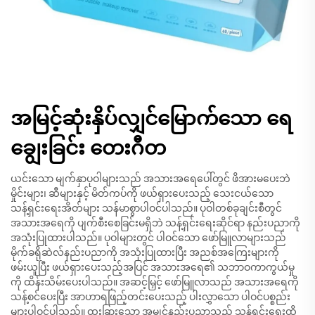
အမြင့်ဆုံးနှိပ်လျှင်မြောက်သော ရေ
ချွေးခြင်း တေးဂီတ
ယင်းသော မျက်နှာပုဝါများသည် အသားအရေပေါ်တွင် ဖိအားမပေးဘဲ
မှိုင်းများ၊ ဆီများနှင့် မိတ်ကပ်ကို ဖယ်ရှားပေးသည့် သေးငယ်သော
သန့်ရှင်းရေးအိတ်များ သန်မာစွာပါဝင်ပါသည်။ ပုဝါတစ်ခုချင်းစီတွင်
အသားအရေကို ပျက်စီးစေခြင်းမရှိဘဲ သန့်ရှင်းရေးဆိုင်ရာ နည်းပညာကို
အသုံးပြုထားပါသည်။ ပုဝါများတွင် ပါဝင်သော ဖော်မြူလာများသည်
မိုက်ခရိုဆဲလ်နည်းပညာကို အသုံးပြုထားပြီး အညစ်အကြေးများကို
ဖမ်းယူပြီး ဖယ်ရှားပေးသည့်အပြင် အသားအရေ၏ သဘာဝကာကွယ်မှု
ကို ထိန်းသိမ်းပေးပါသည်။ အဆင့်မြှင့် ဖော်မြူလာသည် အသားအရေကို
သန့်စင်ပေးပြီး အာဟာရဖြည့်တင်းပေးသည့် ပါးလွှာသော ပါဝင်ပစ္စည်း
များပါဝင်ပါသည်။ ထူးခြားသော အမျှင်နည်းပညာသည် သန့်ရှင်းရေးထိ