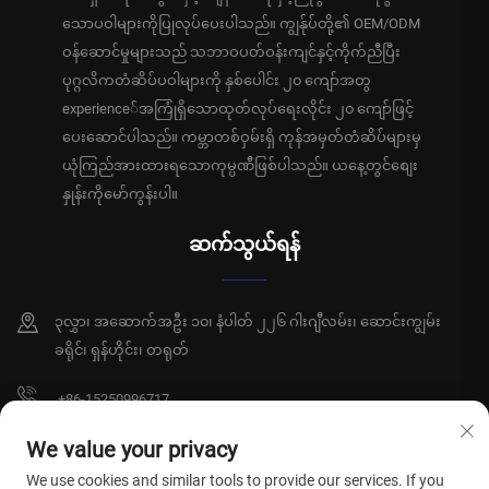
သောပဝါများကိုပြုလုပ်ပေးပါသည်။ ကျွန်ုပ်တို့၏ OEM/ODM
ဝန်ဆောင်မှုများသည် သဘာဝပတ်ဝန်းကျင်နှင့်ကိုက်ညီပြီး
ပုဂ္ဂလိကတံဆိပ်ပဝါများကို နှစ်ပေါင်း ၂၀ ကျော်အတွ
experience်အကြုံရှိသောထုတ်လုပ်ရေးလိုင်း ၂၀ ကျော်ဖြင့်
ပေးဆောင်ပါသည်။ ကမ္ဘာတစ်ဝှမ်းရှိ ကုန်အမှတ်တံဆိပ်များမှ
ယုံကြည်အားထားရသောကုမ္ပဏီဖြစ်ပါသည်။ ယနေ့တွင်စျေး
နှုန်းကိုမော်ကွန်းပါ။
ဆက်သွယ်ရန်
၃လွှာ၊ အဆောက်အဦး ၁၀၊ နံပါတ် ၂၂၆ ဂါးဂျီလမ်း၊ ဆောင်းကျွမ်း
ခရိုင်၊ ရှန်ဟိုင်း၊ တရုတ်
+86-15250996717
[email protected]
We value your privacy
We use cookies and similar tools to provide our services. If you