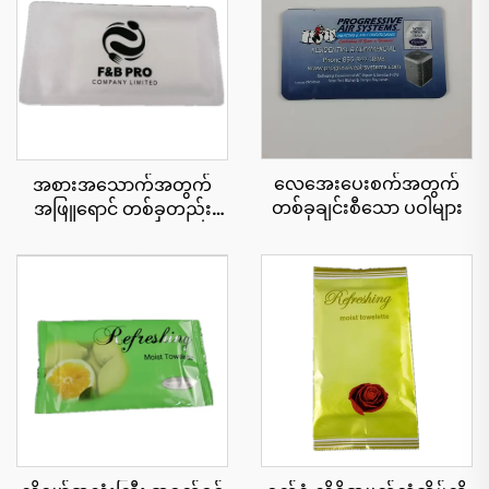
လေအေးပေးစက်အတွက်
အစားအသောက်အတွက်
တစ်ခုချင်းစီသော ပဝါများ
အဖြူရောင် တစ်ခုတည်း
သော အဝတ်စ