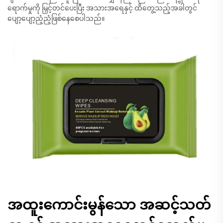
ရောက်မှုကို မြှင့်တင်ပေးပြီး အသားအရေနှင့် ထိတွေ့သည့်အခါတွင်
ပျော့ပျော့ညံ့ညံ့ဖြစ်နေစေပါသည်။
အထူးကောင်းမွန်သော အဆင့်သတ်