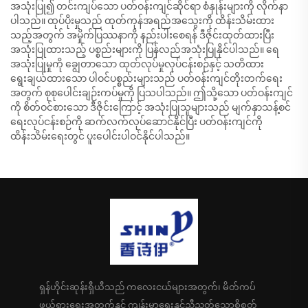
အသုံးပြု၍ တင်းကျပ်သော ပတ်ဝန်းကျင်ဆိုင်ရာ စံနှုန်းများကို လိုက်နာ
ပါသည်။ ထုပ်ပိုးမှုသည် ထုတ်ကုန်အရည်အသွေးကို ထိန်းသိမ်းထား
သည့်အတွက် အမှိုက်ပြဿနာကို နည်းပါးစေရန် ဒီဇိုင်းထုတ်ထားပြီး
အသုံးပြုထားသည့် ပစ္စည်းများကို ပြန်လည်အသုံးပြုနိုင်ပါသည်။ ရေ
အသုံးပြုမှုကို ချွေတာသော ထုတ်လုပ်မှုလုပ်ငန်းစဉ်နှင့် သတိထား
ရွေးချယ်ထားသော ပါဝင်ပစ္စည်းများသည် ပတ်ဝန်းကျင်တိုးတက်ရေး
အတွက် စုစုပေါင်းချဉ်းကပ်မှုကို ပြသပါသည်။ ဤသို့သော ပတ်ဝန်းကျင်
ကို စိတ်ဝင်စားသော ဒီဇိုင်းကြောင့် အသုံးပြုသူများသည် မျက်နှာသန့်စင်
ရေးလုပ်ငန်းစဉ်ကို ဆက်လက်လုပ်ဆောင်နိုင်ပြီး ပတ်ဝန်းကျင်ကို
ထိန်းသိမ်းရေးတွင် ပူးပေါင်းပါဝင်နိုင်ပါသည်။
ရှန်ဟိုင်းဆုန်းရှီယီသည် ကလေးငယ်များအတွက်၊ မိတ်ကပ်
ဖယ်ရှားရေးအတွက်နှင့် ကျန်းမာရေးနှင့်ညီညွတ်သောစိုစွတ်