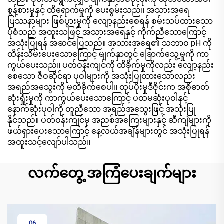
စွန့်စားမှုနှင့် ထိရောက်မှုကို ပေးစွမ်းသည်။ အသားအရေ
ပြဿနာများ ဖြစ်ပွားမှုကို လျော့နည်းစေရန် စမ်းသပ်ထားသော
ပုံစံသည် အထူးသဖြင့် အသားအရေနှင့် ကိုက်ညီသောကြောင့်
အသုံးပြုရန် အဆင်ပြေသည်။ အသားအရေ၏ သဘာဝ pH ကို
ထိန်းသိမ်းပေးသောကြောင့် မျက်နှာတွင် ခြောက်သွေ့မှုကို ကာ
ကွယ်ပေးသည်။ ပတ်ဝန်းကျင်ကို ထိခိုက်မှုကိုလည်း လျော့နည်း
စေသော ဇီဝဆိုင်ရာ ပုဝါများကို အသုံးပြုထားသော်လည်း
အရည်အသွေးကို မထိခိုက်စေပါ။ ထုပ်ပိုးမှုဒီဇိုင်းက အစိုဓာတ်
ဆုံးရှုံးမှုကို ကာကွယ်ပေးသောကြောင့် ပထမဆုံးပုဝါနှင့်
နောက်ဆုံးပုဝါကို တူညီသော အရည်အသွေးဖြင့် အသုံးပြု
နိုင်သည်။ ပတ်ဝန်းကျင်မှ အညစ်အကြေးများနှင့် ဆီကျဲများကို
ဖယ်ရှားပေးသောကြောင့် နေ့လယ်အချိန်များတွင် အသုံးပြုရန်
အထူးသင့်လျော်ပါသည်။
လက်တွေ့ အကြံပေးချက်များ
06