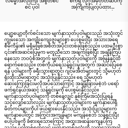
လိမ္မော်အလုံးကြီး အစွတ်စင်
စက်ရုံ လိုဂိုအမှတ်တံဆိပ်ကို
စင် ပုဝါ
အကြိုက်ပြုလုပ်ထားသော
တစ်ခုလုံးရှိ စက်ဝန်း
ပတ်ဝန်းကျင်ကို အနံ့သက်
သော ပေါ့တ်တိုက်ခြင်း
ခရီးသွားခြင်း ပါတီ ကြော်ငြာ
ပျော့ပျော့တိုက်စင်းသော မျက်နှာသုတ်ပုဝါများသည် အသုံးတွင်
မှု တိုးတက်မှုအတွက်
ကျွမ်းသော အကျိုးကျေးဇူးများစွာ ပေးစွမ်းပြီး အသားအရေ
စီမံကိန်း၏ မရှိမဖြစ်အစိတ်အပိုင်းတစ်ခုဖြစ်သည်။ ပထမဦးစွာ
၎င်း၏အဆင်ပြေမှုက မတူညီသော အချက်ဖြစ်ပြီး အချိန်ကြပ်
နေသော ဘဝပုံစံအတွက် မျက်နှာသုတ်ပုဝါများကို အမြန်နှင့်ထိ
ရောက်စေသည်။ တစ်ကိုယ်ရေသန့်ရှင်းမှုအတွက် အဆင်ပြေစေ
ရန် ပုဝါများကို ခရီးသွားရာတွင်၊ ဂျင်မ်အိတ်များတွင် သို့မဟုတ်
ရုံးထိုးသိမ်းရာတွင် အသုံးပြုနိုင်သည်။ ရေ သို့မဟုတ်
ဆေးကြောခြင်းမလိုအပ်သောကြောင့် အချိန်ခြားမစဲ့ဘဲ ပရော်
ဖက်ရှင်နယ်အဆင့် သန့်ရှင်းမှုကို ပေးစွမ်းနိုင်သည်။
မျက်နှာသုတ်ပုဝါများကို တစ်နေ့လျှင် နှစ်ကြိမ်အသုံးပြုရန်
သင့်လျော်သော်လည်း မျက်နှာသုတ်ပုဝါများက မျက်နှာပေါ်ရှိ
မိတ်ကပ်များကိုပါ ဖယ်ရှားပေးနိုင်သည်။ အသုံးပြုသူများက
မျက်နှာပေါ်တွင် အကြွင်းအကျန်များ မကျန်စေဘဲ သန့်ရှင်းပြီး
ပေါ့ပါးမှုကို ခံစားရသောကြောင့် အထူးအဆန်းကျေနပ်ကြ
သည်။ ပုဝါတစ်ရွက်လျှင် မျက်နှာတစ်ခုလုံးကို သုတ်သောအခါ