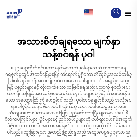
MY
အသားစိတ်ချရသော မျက်နှာ
သန့်စင်ရန် ပုဝါ
ပျော့ပျော့တိုက်စင်းသော မျက်နှာသုတ်ပုဝါများသည် အသားအရေ
ဂရုစိုက်မှုတွင် အဆင်ပြေစေပြီး ထိရောက်မှုရှိသော တီထွင်မှုအသစ်တစ်ခု
ဖြစ်ပါသည်။ ဤအထူးပြုလုပ်ထားသော ပုဝါများသည် အရည်အသွေး
မြင့် ပစ္စည်းများနှင့် တိုးတက်သော သန့်စင်ရေးနည်းပညာကို စုစည်းပေး
ထားပြီး အပြည့်အဝ သန့်စင်ပေးရန်အတွက် ပျော့ပျော့တိုက်စင်းပေးနိုင်
သော အတွေ့အကြုံကို ပေးစွမ်းပါသည်။ ပုဝါတစ်ခုချင်းစီသည် အလိုးဗေ
ရာ၊ ခါမိုမိုင်းလ်နှင့် ဗီတာမင် E တို့ကဲ့သို့ သဘာဝပါဝင်ပစ္စည်းများ၏
တိကျစွာရောစပ်ထားသော ပုံစံဖြင့် ဖြည့်စွက်ထားပြီး မျက်နှာပြင်ပေါ်ရှိ
မိတ်ကပ်ကြွင်းများ၊ မှိုင်များနှင့် ညစ်ညမ်းမှုများကို ဖယ်ရှားပေးရန်အတွက်
ဒီဇိုင်းထုတ်ထားပြီး အသားအရေ၏ သဘာဝ စိုစွတ်မှုကို ထိန်းသိမ်းပေး
ပါသည်။ ထူးခြားသော အထည်ဖွဲ့စည်းမှုသည် အထူးပျော့ပျော့သော အ