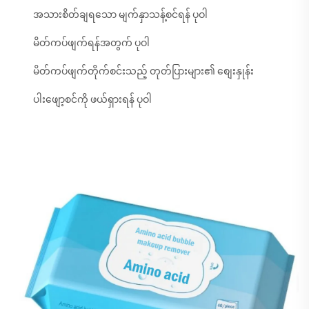
အသားစိတ်ချရသော မျက်နှာသန့်စင်ရန် ပုဝါ
မိတ်ကပ်ဖျက်ရန်အတွက် ပုဝါ
မိတ်ကပ်ဖျက်တိုက်စင်းသည့် တုတ်ပြားများ၏ စျေးနှုန်း
ပါးဖျော့စင်ကို ဖယ်ရှားရန် ပုဝါ