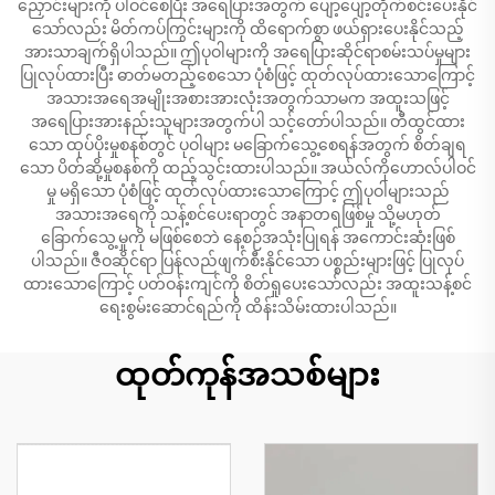
ညှောင်းများကို ပါဝင်စေပြီး အရေပြားအတွက် ပျော့ပျော့တိုက်စင်းပေးနိုင်
သော်လည်း မိတ်ကပ်ကြွင်းများကို ထိရောက်စွာ ဖယ်ရှားပေးနိုင်သည့်
အားသာချက်ရှိပါသည်။ ဤပုဝါများကို အရေပြားဆိုင်ရာစမ်းသပ်မှုများ
ပြုလုပ်ထားပြီး ဓာတ်မတည့်စေသော ပုံစံဖြင့် ထုတ်လုပ်ထားသောကြောင့်
အသားအရေအမျိုးအစားအားလုံးအတွက်သာမက အထူးသဖြင့်
အရေပြားအားနည်းသူများအတွက်ပါ သင့်တော်ပါသည်။ တီထွင်ထား
သော ထုပ်ပိုးမှုစနစ်တွင် ပုဝါများ မခြောက်သွေ့စေရန်အတွက် စိတ်ချရ
သော ပိတ်ဆို့မှုစနစ်ကို ထည့်သွင်းထားပါသည်။ အယ်လ်ကိုဟောလ်ပါဝင်
မှု မရှိသော ပုံစံဖြင့် ထုတ်လုပ်ထားသောကြောင့် ဤပုဝါများသည်
အသားအရေကို သန့်စင်ပေးရာတွင် အနာတရဖြစ်မှု သို့မဟုတ်
ခြောက်သွေ့မှုကို မဖြစ်စေဘဲ နေ့စဉ်အသုံးပြုရန် အကောင်းဆုံးဖြစ်
ပါသည်။ ဇီဝဆိုင်ရာ ပြန်လည်ဖျက်စီးနိုင်သော ပစ္စည်းများဖြင့် ပြုလုပ်
ထားသောကြောင့် ပတ်ဝန်းကျင်ကို စိတ်ရှုပေးသော်လည်း အထူးသန့်စင်
ရေးစွမ်းဆောင်ရည်ကို ထိန်းသိမ်းထားပါသည်။
ထုတ်ကုန်အသစ်များ