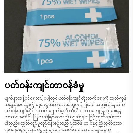
ပတ်ဝန်းကျင်တာဝန်ခံမှု
မျက်နှာသန့်စင်ရေးပေါ့ပေါ့တွင် ပတ်ဝန်းကျင်တိုးတက်ရေးကို ထုတ်ကုန်
အရည်အသွေးကို မစွန့်လွှတ်ဘဲ တာဝန်ယူမှုကို ပြသပါသည်။ ပုံမှန်ထက်
ပတ်ဝန်းကျင်ဆိုင်ရာသက်ရောက်မှုကို သိသိသာသာလျော့နည်းစေရန်
သဘာဝအတိုင်း ပြန်လည်ဖြစ်စေသည့် ပစ္စည်းများဖြင့် ထုတ်လုပ်ထား
ပါသည်။ ထုတ်လုပ်မှုလုပ်ငန်းစဉ်သည် ပတ်ဝန်းကျင်နှင့် ညီညွတ်သော
လုပ်ငန်းစဉ်များနှင့် ပစ္စည်းများကို တာဝန်ယူသော ပေးသွင်းမှုကို