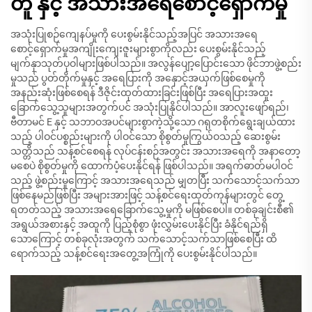
တူ နှင့် အသားအရေစောင့်ရှောက်မှု
အသုံးပြုစဉ်ကျေနပ်မှုကို ပေးစွမ်းနိုင်သည့်အပြင် အသားအရေ
စောင့်ရှောက်မှုအကျိုးကျေးဇူးများစွာကိုလည်း ပေးစွမ်းနိုင်သည့်
မျက်နှာသုတ်ပုဝါများဖြစ်ပါသည်။ အလွန်ပျော့ပြောင်းသော ဖိုင်ဘာဖွဲ့စည်း
မှုသည် ပွတ်တိုက်မှုနှင့် အရေပြားကို အနှောင့်အယှက်ဖြစ်စေမှုကို
အနည်းဆုံးဖြစ်စေရန် ဒီဇိုင်းထုတ်ထားခြင်းဖြစ်ပြီး အရေပြားအထူး
ခြောက်သွေ့သူများအတွက်ပင် အသုံးပြုနိုင်ပါသည်။ အာလူးဖျော်ရည်၊
ဗီတာမင် E နှင့် သဘာဝအပင်များစွာကဲ့သို့သော ဂရုတစိုက်ရွေးချယ်ထား
သည့် ပါဝင်ပစ္စည်းများကို ပါဝင်သော စိုစွတ်မှုကြွယ်ဝသည့် ဆေးစွမ်း
သတ္တိသည် သန့်စင်စေရန် လုပ်ငန်းစဉ်အတွင်း အသားအရေကို အနာတော့
မစေပဲ စိုစွတ်မှုကို ထောက်ပံ့ပေးနိုင်ရန် ဖြစ်ပါသည်။ အရက်ဓာတ်မပါဝင်
သည့် ဖွဲ့စည်းမှုကြောင့် အသားအရေသည် မျှတပြီး သက်သောင့်သက်သာ
ဖြစ်နေမည်ဖြစ်ပြီး အများအားဖြင့် သန့်စင်ရေးထုတ်ကုန်များတွင် တွေ့
ရတတ်သည့် အသားအရေခြောက်သွေ့မှုကို မဖြစ်စေပါ။ တစ်ခုချင်းစီ၏
အရွယ်အစားနှင့် အထူကို ပြည့်စုံစွာ ဖုံးလွှမ်းပေးနိုင်ပြီး ခံနိုင်ရည်ရှိ
သောကြောင့် တစ်ခုလုံးအတွက် သက်သောင့်သက်သာဖြစ်စေပြီး ထိ
ရောက်သည့် သန့်စင်ရေးအတွေ့အကြုံကို ပေးစွမ်းနိုင်ပါသည်။