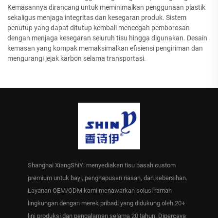
Kemasannya dirancang untuk meminimalkan penggunaan plastik
sekaligus menjaga integritas dan kesegaran produk. Sistem
penutup yang dapat ditutup kembali mencegah pemborosan
dengan menjaga kesegaran seluruh tisu hingga digunakan. Desain
kemasan yang kompak memaksimalkan efisiensi pengiriman dan
mengurangi jejak karbon selama transportasi.
Shanghai XiangShiYi menyediakan tisu basah custom
premium untuk bayi, penghapusan riasan, dan kebersihan.
Layanan OEM/ODM kami menawarkan solusi ramah
lingkungan dengan merek pribadi yang didukung oleh 20+
lini produksi dan pengalaman selama 20 tahun. Dipercaya