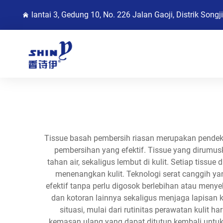
lantai 3, Gedung 10, No. 226 Jalan Gaoji, Distrik Song
Tissue basah pembersih riasan merupakan pendek
pembersihan yang efektif. Tissue yang dirumusk
tahan air, sekaligus lembut di kulit. Setiap tis
menenangkan kulit. Teknologi serat canggih y
efektif tanpa perlu digosok berlebihan atau meny
dan kotoran lainnya sekaligus menjaga lapisan k
situasi, mulai dari rutinitas perawatan kulit
kemasan ulang yang dapat ditutup kembali untu