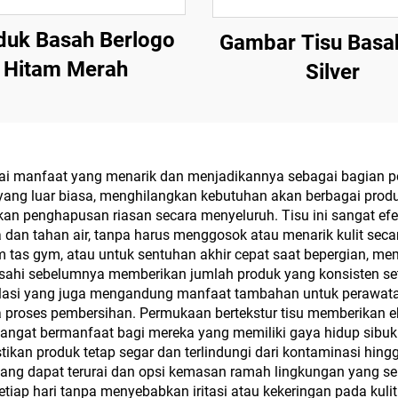
duk Basah Berlogo
Gambar Tisu Basa
Hitam Merah
Silver
 manfaat yang menarik dan menjadikannya sebagai bagian pent
 yang luar biasa, menghilangkan kebutuhan akan berbagai prod
an penghapusan riasan secara menyeluruh. Tisu ini sangat e
a dan tahan air, tanpa harus menggosok atau menarik kulit se
tas gym, atau untuk sentuhan akhir cepat saat bepergian, membe
basahi sebelumnya memberikan jumlah produk yang konsisten s
asi yang juga mengandung manfaat tambahan untuk perawatan k
proses pembersihan. Permukaan bertekstur tisu memberikan ek
 sangat bermanfaat bagi mereka yang memiliki gaya hidup sibuk 
ikan produk tetap segar dan terlindungi dari kontaminasi hin
ang dapat terurai dan opsi kemasan ramah lingkungan yang s
tiap hari tanpa menyebabkan iritasi atau kekeringan pada kulit