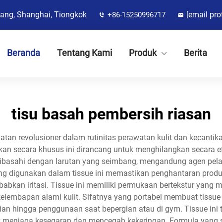
jiang, Shanghai, Tiongkok
[email pro
+86-15250996717
Beranda
Tentang Kami
Produk
Berita
tisu basah pembersih riasan
atan revolusioner dalam rutinitas perawatan kulit dan kecan
an secara khusus ini dirancang untuk menghilangkan secara ef
sue dibasahi dengan larutan yang seimbang, mengandung agen pe
ang digunakan dalam tissue ini memastikan penghantaran prod
ebabkan iritasi. Tissue ini memiliki permukaan bertekstur ya
elembapan alami kulit. Sifatnya yang portabel membuat tissue 
 harian hingga penggunaan saat bepergian atau di gym. Tissue in
k menjaga kesegaran dan mencegah kekeringan. Formula yang s