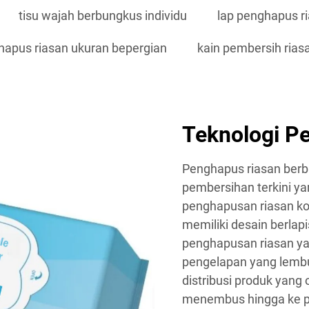
tisu wajah berbungkus individu
lap penghapus ri
hapus riasan ukuran bepergian
kain pembersih riasa
Teknologi P
Penghapus riasan berb
pembersihan terkini 
penghapusan riasan kon
memiliki desain berlapi
penghapusan riasan yan
pengelapan yang lembu
distribusi produk yang
menembus hingga ke po