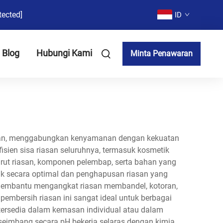
tected]
ID
Blog
Hubungi Kami
Minta Penawaran
tikan, menggabungkan kenyamanan dengan kekuatan
isien sisa riasan seluruhnya, termasuk kosmetik
larut riasan, komponen pelembap, serta bahan yang
uk secara optimal dan penghapusan riasan yang
ng membantu mengangkat riasan membandel, kotoran,
pembersih riasan ini sangat ideal untuk berbagai
i tersedia dalam kemasan individual atau dalam
eimbang secara pH bekerja selaras dengan kimia