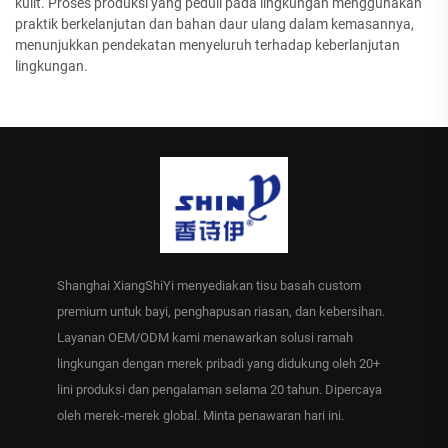
kulit. Proses produksi yang peduli pada lingkungan menggunakan
praktik berkelanjutan dan bahan daur ulang dalam kemasannya,
menunjukkan pendekatan menyeluruh terhadap keberlanjutan
lingkungan.
Shanghai XiangShiYi menyediakan tisu basah custom
premium untuk bayi, penghapusan riasan, dan kebersihan.
Layanan OEM/ODM kami menawarkan solusi ramah
lingkungan dengan merek pribadi yang didukung oleh 20+
lini produksi dan pengalaman selama 20 tahun. Dipercaya
oleh merek-merek global. Minta penawaran hari ini.