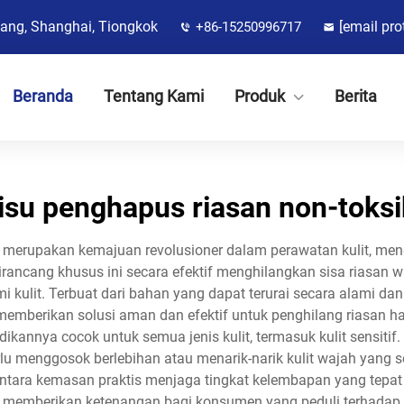
jiang, Shanghai, Tiongkok
[email pro
+86-15250996717
Beranda
Tentang Kami
Produk
Berita
tisu penghapus riasan non-toksi
ik merupakan kemajuan revolusioner dalam perawatan kulit, m
rancang khusus ini secara efektif menghilangkan sisa riasan w
kulit. Terbuat dari bahan yang dapat terurai secara alami da
ni memberikan solusi aman dan efektif untuk penghilang riasan
adikannya cocok untuk semua jenis kulit, termasuk kulit sensitif
menggosok berlebihan atau menarik-narik kulit wajah yang sen
entara kemasan praktis menjaga tingkat kelembapan yang tepat d
ik, memberikan ketenangan bagi konsumen yang peduli terhadap