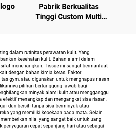
logo
Pabrik Berkualitas
Tinggi Custom Multi
Fungsi 10PCS Tisu
Basah Beralkohol 75%
dengan Tingkat
g dalam rutinitas perawatan kulit. Yang
Sterilisasi Mencapai
bankan kesehatan kulit. Bahan alami dalam
99,9%
 sifat menenangkan. Tissue ini sangat bermanfaat
rkait dengan bahan kimia keras. Faktor
m tas gym, atau digunakan untuk menghapus riasan
dikannya pilihan bertanggung jawab bagi
 menghilangkan minyak alami kulit atau mengganggu
ra efektif menangkap dan mengangkat sisa riasan,
gar dan bersih tanpa sisa berminyak atau
reka yang memiliki kepekaan pada mata. Selain
, memberikan nilai yang sangat baik untuk uang.
k penyegaran cepat sepanjang hari atau sebagai