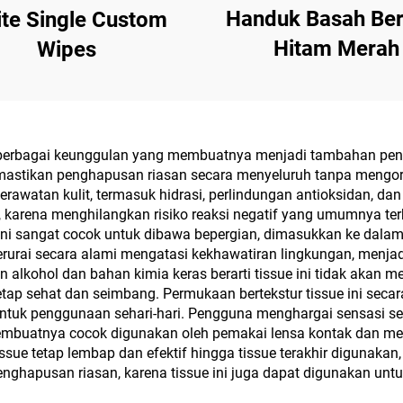
Handuk Basah Ber
te Single Custom
Hitam Merah
Wipes
erbagai keunggulan yang membuatnya menjadi tambahan pentin
emastikan penghapusan riasan secara menyeluruh tanpa mengor
awatan kulit, termasuk hidrasi, perlindungan antioksidan, dan
gi, karena menghilangkan risiko reaksi negatif yang umumnya te
 ini sangat cocok untuk dibawa bepergian, dimasukkan ke dala
terurai secara alami mengatasi kekhawatiran lingkungan, menja
n alkohol dan bahan kimia keras berarti tissue ini tidak akan
tap sehat dan seimbang. Permukaan bertekstur tissue ini seca
 untuk penggunaan sehari-hari. Pengguna menghargai sensasi se
 membuatnya cocok digunakan oleh pemakai lensa kontak dan me
sue tetap lembap dan efektif hingga tissue terakhir digunakan
ghapusan riasan, karena tissue ini juga dapat digunakan untu