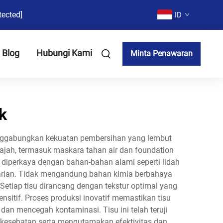
tected]
ID
Blog
Hubungi Kami
Minta Penawaran
k
enggabungkan kekuatan pembersihan yang lembut
ajah, termasuk maskara tahan air dan foundation
n diperkaya dengan bahan-bahan alami seperti lidah
 harian. Tidak mengandung bahan kimia berbahaya
. Setiap tisu dirancang dengan tekstur optimal yang
sitif. Proses produksi inovatif memastikan tisu
an mencegah kontaminasi. Tisu ini telah teruji
 kesehatan serta mengutamakan efektivitas dan