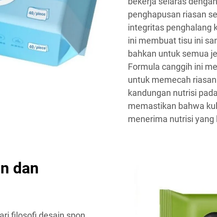
bekerja selaras dengan
penghapusan riasan se
integritas penghalang 
ini membuat tisu ini s
bahkan untuk semua jeni
Formula canggih ini m
untuk memecah riasan
kandungan nutrisi pada 
memastikan bahwa kulit
menerima nutrisi yang
n dan
i filosofi desain spon