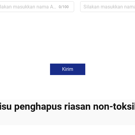
0/100
Kirim
tisu penghapus riasan non-toksi