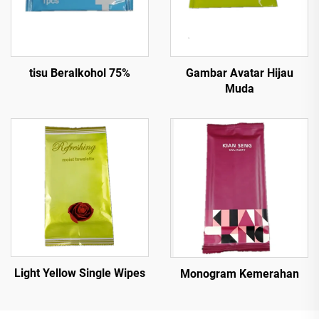
Gambar Avatar Hijau
tisu Beralkohol 75%
Muda
Light Yellow Single Wipes
Monogram Kemerahan