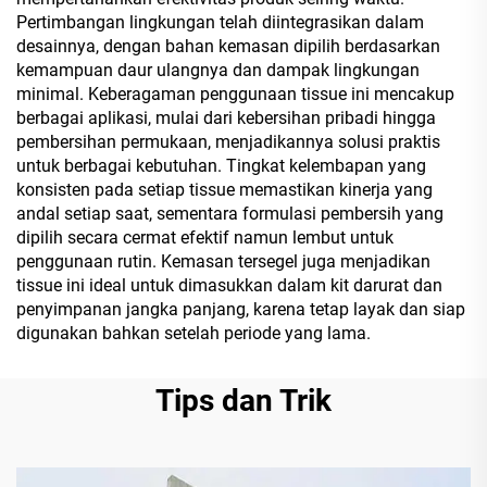
Pertimbangan lingkungan telah diintegrasikan dalam
desainnya, dengan bahan kemasan dipilih berdasarkan
kemampuan daur ulangnya dan dampak lingkungan
minimal. Keberagaman penggunaan tissue ini mencakup
berbagai aplikasi, mulai dari kebersihan pribadi hingga
pembersihan permukaan, menjadikannya solusi praktis
untuk berbagai kebutuhan. Tingkat kelembapan yang
konsisten pada setiap tissue memastikan kinerja yang
andal setiap saat, sementara formulasi pembersih yang
dipilih secara cermat efektif namun lembut untuk
penggunaan rutin. Kemasan tersegel juga menjadikan
tissue ini ideal untuk dimasukkan dalam kit darurat dan
penyimpanan jangka panjang, karena tetap layak dan siap
digunakan bahkan setelah periode yang lama.
Tips dan Trik