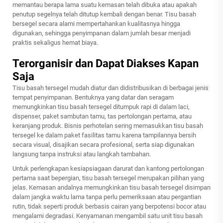
memantau berapa lama suatu kemasan telah dibuka atau apakah
penutup segelnya telah ditutup kembali dengan benar. Tisu basah
bersegel secara alami mempertahankan kualitasnya hingga
digunakan, sehingga penyimpanan dalam jumlah besar menjadi
praktis sekaligus hemat biaya.
Terorganisir dan Dapat Diakses Kapan
Saja
Tisu basah tersegel mudah diatur dan didistribusikan di berbagai jenis
tempat penyimpanan. Bentuknya yang datar dan seragam
memungkinkan tisu basah tersegel ditumpuk rapi di dalam laci,
dispenser, paket sambutan tamu, tas pertolongan pertama, atau
keranjang produk. Bisnis perhotelan sering memasukkan tisu basah
tersegel ke dalam paket fasilitas tamu karena tampilannya bersih
secara visual, disajikan secara profesional, serta siap digunakan
langsung tanpa instruksi atau langkah tambahan.
Untuk perlengkapan kesiapsiagaan darurat dan kantong pertolongan
pertama saat bepergian, tisu basah tersegel merupakan pilihan yang
jelas. Kemasan andalnya memungkinkan tisu basah tersegel disimpan
dalam jangka waktu lama tanpa perlu pemeriksaan atau pergantian
rutin, tidak seperti produk berbasis cairan yang berpotensi bocor atau
mengalami degradasi. Kenyamanan mengambil satu unit tisu basah