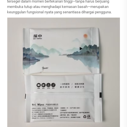
tersegel dalam momen bertekanan tinggi—tanpa harus berjuang
membuka tutup atau menghadapi kemasan basah—merupakan
keunggulan fungsional nyata yang senantiasa dihargai pengguna.