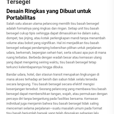
Tersegel
Desain Ringkas yang Dibuat untuk
Portabilitas
Salah satu alasan utama pelancong memilih tisu basah bersegel
adalah formatnya yang ringkas dan ringan. Setiap unit tisu basah
bersegel cukup tipis sehingga dapat dimasukkan ke dalam saku,
dompet, tas jinjing, atau kotak perlengkapan mandi tanpa menambah
volume atau bobot yang signifikan. Hal ini menjadikan tisu basah
bersegel sebagai pendamping kebersihan pilihan untuk perjalanan
udara, berkemah, bepergian sehari-hari, serta situasi apa pun di mana
ruang terbatas. Berbeda dengan wadah besar atau kemasan ulang
yang dapat mengering seiring waktu, tisu basah bersegel tetap
terkunci kelembapannya hingga dibuka.
Bandar udara, hotel, dan stasiun transit merupakan lingkungan di
mana akses terhadap air bersih dan sabun tidak selalu tersedia
secara langsung. Tisu basah bersegel secara efektif mengisi
kesenjangan tersebut. Seorang pelancong yang membawa tisu basah
bersegel dapat membersihkan tangan, wajah, atau permukaan dengan
percaya diri tanpa bergantung pada fasilitas bersama. Kemasan
individual juga menjamin bahwa tisu basah bersegel tidak saling
mencemari selama perjalanan—suatu masalah umum pada format
tisu basah berjumlah banyak yang telah digunakan sebagian lalu