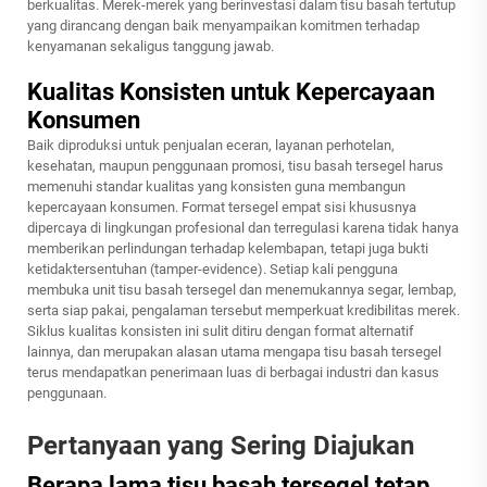
berkualitas. Merek-merek yang berinvestasi dalam tisu basah tertutup
yang dirancang dengan baik menyampaikan komitmen terhadap
kenyamanan sekaligus tanggung jawab.
Kualitas Konsisten untuk Kepercayaan
Konsumen
Baik diproduksi untuk penjualan eceran, layanan perhotelan,
kesehatan, maupun penggunaan promosi, tisu basah tersegel harus
memenuhi standar kualitas yang konsisten guna membangun
kepercayaan konsumen. Format tersegel empat sisi khususnya
dipercaya di lingkungan profesional dan terregulasi karena tidak hanya
memberikan perlindungan terhadap kelembapan, tetapi juga bukti
ketidaktersentuhan (tamper-evidence). Setiap kali pengguna
membuka unit tisu basah tersegel dan menemukannya segar, lembap,
serta siap pakai, pengalaman tersebut memperkuat kredibilitas merek.
Siklus kualitas konsisten ini sulit ditiru dengan format alternatif
lainnya, dan merupakan alasan utama mengapa tisu basah tersegel
terus mendapatkan penerimaan luas di berbagai industri dan kasus
penggunaan.
Pertanyaan yang Sering Diajukan
Berapa lama tisu basah tersegel tetap