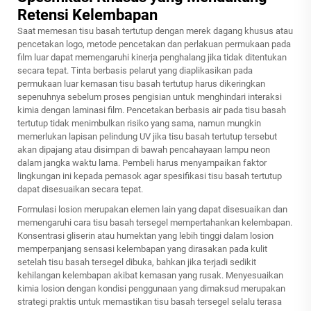
Retensi Kelembapan
Saat memesan tisu basah tertutup dengan merek dagang khusus atau
pencetakan logo, metode pencetakan dan perlakuan permukaan pada
film luar dapat memengaruhi kinerja penghalang jika tidak ditentukan
secara tepat. Tinta berbasis pelarut yang diaplikasikan pada
permukaan luar kemasan tisu basah tertutup harus dikeringkan
sepenuhnya sebelum proses pengisian untuk menghindari interaksi
kimia dengan laminasi film. Pencetakan berbasis air pada tisu basah
tertutup tidak menimbulkan risiko yang sama, namun mungkin
memerlukan lapisan pelindung UV jika tisu basah tertutup tersebut
akan dipajang atau disimpan di bawah pencahayaan lampu neon
dalam jangka waktu lama. Pembeli harus menyampaikan faktor
lingkungan ini kepada pemasok agar spesifikasi tisu basah tertutup
dapat disesuaikan secara tepat.
Formulasi losion merupakan elemen lain yang dapat disesuaikan dan
memengaruhi cara tisu basah tersegel mempertahankan kelembapan.
Konsentrasi gliserin atau humektan yang lebih tinggi dalam losion
memperpanjang sensasi kelembapan yang dirasakan pada kulit
setelah tisu basah tersegel dibuka, bahkan jika terjadi sedikit
kehilangan kelembapan akibat kemasan yang rusak. Menyesuaikan
kimia losion dengan kondisi penggunaan yang dimaksud merupakan
strategi praktis untuk memastikan tisu basah tersegel selalu terasa