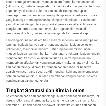
basah bersegel empat sisi maupun dalam format kemasan bantal
(pillow-pack), metode penyegelan ini menciptakan lingkungan tertutup
sepenuhnya di sekitar substrat tisu basah. Ruang tertutup ini
mencegah penguapan dengan menghilangkan jalur pertukaran udara
yang biasanya memungkinkan kehilangan kelembapan. Tisu basah
yang dibentuk dengan tepi yang terikat panas sangat efektif karena
pengikatan termal tersebut menyatukan lapisan film menjadi
penghalang kontinu, bukan hanya mengandalkan perekat saja.
Film yang digunakan dalam tisu basah tersegel umumnya merupakan
laminasi berlapis banyak yang menggabungkan lapisan polietilen,
polipropilen, atau foil aluminium. Setiap lapisan memiliki fungsi
khusus: lapisan luar memberikan ketahanan struktural, lapisan tengah
menghalangi transmisi oksigen dan uap air, serta lapisan dalam
memberikan sifat kontak yang aman untuk makanan atau kulit. Ketika
tisu basah tersegel diproduksi dengan bahan-bahan ini, hasilnya
adalah kemasan yang secara aktif menahan kehilangan kelembapan
bahkan dalam kondisi suhu dan kelembapan yang bervariasi selama
penyimpanan dan pengangkutan.
Tingkat Saturasi dan Kimia Lotion
Kelembapan pada tisu basah tersegel bukan sekadar air. Biasanya, ini
berupa lotion yang diformulasikan, yang mengandung air, surfaktan,
pelembap kulit, dan bahan pengawet. Tingkat kejenuhan tisu basah