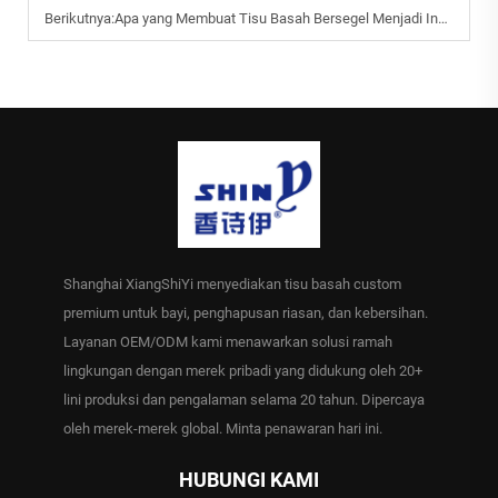
Berikutnya:
Apa yang Membuat Tisu Basah Bersegel Menjadi Investasi Kebersihan Paling Cerdas?
Shanghai XiangShiYi menyediakan tisu basah custom
premium untuk bayi, penghapusan riasan, dan kebersihan.
Layanan OEM/ODM kami menawarkan solusi ramah
lingkungan dengan merek pribadi yang didukung oleh 20+
lini produksi dan pengalaman selama 20 tahun. Dipercaya
oleh merek-merek global. Minta penawaran hari ini.
HUBUNGI KAMI