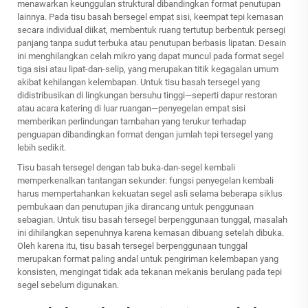
menawarkan keunggulan struktural dibandingkan format penutupan
lainnya. Pada tisu basah bersegel empat sisi, keempat tepi kemasan
secara individual diikat, membentuk ruang tertutup berbentuk persegi
panjang tanpa sudut terbuka atau penutupan berbasis lipatan. Desain
ini menghilangkan celah mikro yang dapat muncul pada format segel
tiga sisi atau lipat-dan-selip, yang merupakan titik kegagalan umum
akibat kehilangan kelembapan. Untuk tisu basah tersegel yang
didistribusikan di lingkungan bersuhu tinggi—seperti dapur restoran
atau acara katering di luar ruangan—penyegelan empat sisi
memberikan perlindungan tambahan yang terukur terhadap
penguapan dibandingkan format dengan jumlah tepi tersegel yang
lebih sedikit.
Tisu basah tersegel dengan tab buka-dan-segel kembali
memperkenalkan tantangan sekunder: fungsi penyegelan kembali
harus mempertahankan kekuatan segel asli selama beberapa siklus
pembukaan dan penutupan jika dirancang untuk penggunaan
sebagian. Untuk tisu basah tersegel berpenggunaan tunggal, masalah
ini dihilangkan sepenuhnya karena kemasan dibuang setelah dibuka.
Oleh karena itu, tisu basah tersegel berpenggunaan tunggal
merupakan format paling andal untuk pengiriman kelembapan yang
konsisten, mengingat tidak ada tekanan mekanis berulang pada tepi
segel sebelum digunakan.