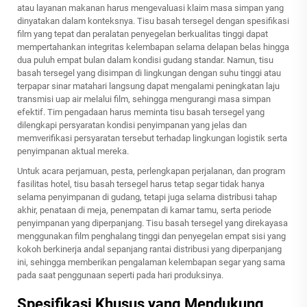
atau layanan makanan harus mengevaluasi klaim masa simpan yang
dinyatakan dalam konteksnya. Tisu basah tersegel dengan spesifikasi
film yang tepat dan peralatan penyegelan berkualitas tinggi dapat
mempertahankan integritas kelembapan selama delapan belas hingga
dua puluh empat bulan dalam kondisi gudang standar. Namun, tisu
basah tersegel yang disimpan di lingkungan dengan suhu tinggi atau
terpapar sinar matahari langsung dapat mengalami peningkatan laju
transmisi uap air melalui film, sehingga mengurangi masa simpan
efektif. Tim pengadaan harus meminta tisu basah tersegel yang
dilengkapi persyaratan kondisi penyimpanan yang jelas dan
memverifikasi persyaratan tersebut terhadap lingkungan logistik serta
penyimpanan aktual mereka.
Untuk acara perjamuan, pesta, perlengkapan perjalanan, dan program
fasilitas hotel, tisu basah tersegel harus tetap segar tidak hanya
selama penyimpanan di gudang, tetapi juga selama distribusi tahap
akhir, penataan di meja, penempatan di kamar tamu, serta periode
penyimpanan yang diperpanjang. Tisu basah tersegel yang direkayasa
menggunakan film penghalang tinggi dan penyegelan empat sisi yang
kokoh berkinerja andal sepanjang rantai distribusi yang diperpanjang
ini, sehingga memberikan pengalaman kelembapan segar yang sama
pada saat penggunaan seperti pada hari produksinya.
Spesifikasi Khusus yang Mendukung