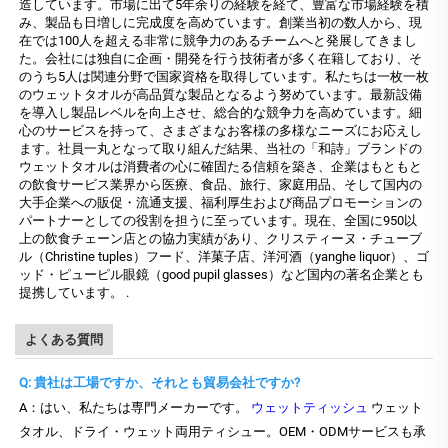
造しています。市場に出て5年余りの経験を経て、豊富な市場経験を積
み、製品も日増しに完成度を高めています。創業当初の数人から、現
在では100人を超える非常に競争力のあるチームへと発展してきまし
た。会社には独自に企画・開発を行う技術者が多く在籍しており、そ
のうち5人は関連分野で国家資格を取得しています。私たちは一枚一枚
のウェットタオルが高品質な製品となるよう努めています。最新設備
を導入し製品レベルを向上させ、総合的な競争力を高めています。細
心のサービスを持って、さまざまなお客様の多様なニーズにお応えし
ます。社員一丸となって取り組んだ結果、当社の「和詩」ブランドの
ウェットタオルは消費者の心に確固たる信頼を築き、企業はもともと
の飲食サービス業界から医療、食品、旅行、家庭用品、そして国内の
大手企業への販促・流通支援、福利厚生および商品プロモーションの
パートナーとしての役割を担うに至っています。現在、全国に950以
上の飲食チェーン店との協力実績があり、クリスティーヌ・チューブ
ル（Christine tuples）フード、洋菓子店、洋河酒（yanghe liquor）、ゴ
ッド・ピューピル眼鏡（good pupil glasses）など国内の著名企業とも
提携しています。
.
よくある質問
Q: 貴社は工場ですか、それとも貿易会社ですか?
A：はい、私たちは専門メーカーです。
ウェットティッシュ
ウェット
タオル、ドライ・ウェット両用ティシュー。OEM・ODMサービスも承