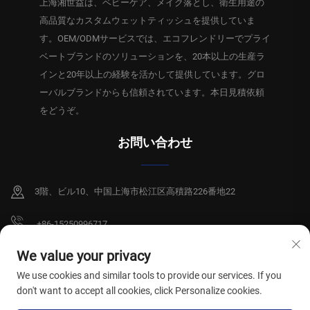
上海湘世益は、ベビーケア、メイク落とし、衛生用途の
高品質なカスタムウェットティッシュを提供していま
す。OEM/ODMサービスでは、エコフレンドリーでプライ
ベートブランドのソリューションを、20本以上の生産ラ
インと20年以上の経験を活かして提供しています。グロ
ーバルブランドからも信頼されています。本日見積依頼
をどうぞ。
お問い合わせ
3階、ビル10、中国上海市松江区高積路226番地22
+86-15250996717
[email protected]
We value your privacy
We use cookies and similar tools to provide our services. If you
don't want to accept all cookies, click Personalize cookies.