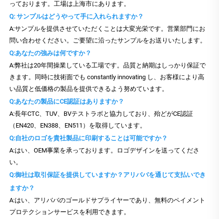
っております。工場は上海市にあります。
Q: サンプルはどうやって手に入れられますか？
A:サンプルを提供させていただくことは大変光栄です。営業部門にお
問い合わせください。ご要望に沿ったサンプルをお送りいたします。
Q:あなたの強みは何ですか？
A:弊社は20年間操業している工場です。品質と納期はしっかり保証で
きます。同時に技術面でも constantly innovating し、お客様により高
い品質と低価格の製品を提供できるよう努めています。
Q:あなたの製品にCE認証はありますか？
A:長年CTC、TUV、BVテストラボと協力しており、殆どがCE認証
（EN420、EN388、EN511）を取得しています。
Q:自社のロゴを貴社製品に印刷することは可能ですか？
A:はい、OEM事業を承っております。ロゴデザインを送ってくださ
い。
Q:御社は取引保証を提供していますか？アリババを通じて支払いでき
ますか？
A:はい、アリババのゴールドサプライヤーであり、無料のペイメント
プロテクションサービスを利用できます。