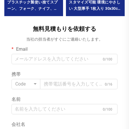
プラスチック製使い捨てスプ
スタマイズ可能 環境にやさし
ーン、フォーク、ナイフ、ペ
い 大型厚手 1枚入り 30x30cm
ーパートゥースピック カトラ
ウェットタオル チェーンレス
リーセット 食品レストランパ
トラン・火鍋店用 MOQ10000
ーティー用 MOQ10000パック
無料見積もりを依頼する
パック
当社の担当者がすぐにご連絡いたします。
Email
0/100
携帯
Code
0/16
名前
0/100
会社名