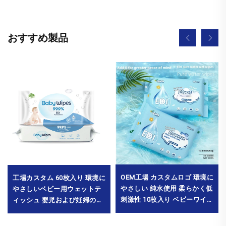
おすすめ製品
OEM工場 カスタムロゴ 環境に
工場カスタム 60枚入り 環境に
やさしい 純水使用 柔らかく低
やさしいベビー用ウェットテ
刺激性 10枚入り ベビーワイプ
ィッシュ 嬰児および妊婦の肌
赤ちゃんの手・口・鼻の清掃
にも優しく、刺激の少ないソ
用 MOQ10000パック
フト素材 清掃用 MOQ10000パ