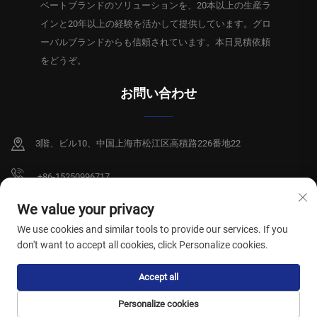
ベートブランドのソリューションを、20本以上の生産ラ
インと20年以上の経験を活かして提供しています。グロ
ーバルブランドからも信頼されています。本日見積依頼
をどうぞ。
お問い合わせ
3階、ビル10、中国上海市松江区高積路226番地22
+86-15250996717
[email protected]
We value your privacy
We use cookies and similar tools to provide our services. If you
don't want to accept all cookies, click Personalize cookies.
Copyright © 2026 上海祥碩衛生製品有限公司。全著作権所有。
プライバシー
Accept all
ポリシー
Personalize cookies