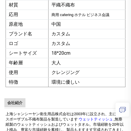
材質
平織不織布
応用
商用 catering ホテル ビジネス会議
原産地
中国
ブランド名
カスタム
ロゴ
カスタム
シートサイズ
18*20cm
年齢層
大人
使用
クレンジング
特徴
環境に優しい
会社紹介
上海シャンシーヤン衛生用品株式会社は2003年に設立され、主にディ
スポーザブル不織布製品を製造しています
ウェットティッシュ
,無塵
紙製のウェットティッシュおよびウェットタオル。市場経験を20年以
上積み、豊富な市場経験を蓄積し、製品もますます完成されてきまし