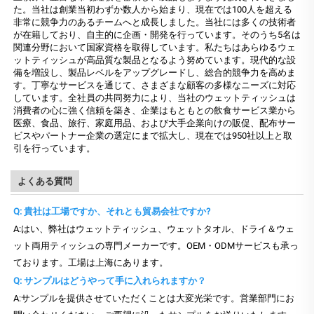
た。当社は創業当初わずか数人から始まり、現在では100人を超える
非常に競争力のあるチームへと成長しました。当社には多くの技術者
が在籍しており、自主的に企画・開発を行っています。そのうち5名は
関連分野において国家資格を取得しています。私たちはあらゆるウェ
ットティッシュが高品質な製品となるよう努めています。現代的な設
備を増設し、製品レベルをアップグレードし、総合的競争力を高めま
す。丁寧なサービスを通じて、さまざまな顧客の多様なニーズに対応
しています。全社員の共同努力により、当社のウェットティッシュは
消費者の心に強く信頼を築き、企業はもともとの飲食サービス業から
医療、食品、旅行、家庭用品、および大手企業向けの販促、配布サー
ビスやパートナー企業の選定にまで拡大し、現在では950社以上と取
引を行っています。
よくある質問
Q: 貴社は工場ですか、それとも貿易会社ですか?
A:はい、弊社はウェットティッシュ、ウェットタオル、ドライ＆ウェ
ット両用ティッシュの専門メーカーです。OEM・ODMサービスも承っ
ております。工場は上海にあります。
Q: サンプルはどうやって手に入れられますか？
A:サンプルを提供させていただくことは大変光栄です。営業部門にお