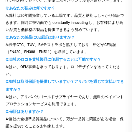
問い合わせください。ご要望に沿ったサンプルをお送りいたします。
Q:あなたの強みは何ですか？
A:弊社は20年間操業している工場です。品質と納期はしっかり保証で
きます。同時に技術面でも constantly innovating し、お客様により高
い品質と低価格の製品を提供できるよう努めています。
Q:あなたの製品にCE認証はありますか？
A:長年CTC、TUV、BVテストラボと協力しており、殆どがCE認証
（EN420、EN388、EN511）を取得しています。
Q:自社のロゴを貴社製品に印刷することは可能ですか？
A:はい、OEM事業を承っております。ロゴデザインを送ってくださ
い。
Q:御社は取引保証を提供していますか？アリババを通じて支払いでき
ますか？
A:はい、アリババのゴールドサプライヤーであり、無料のペイメント
プロテクションサービスを利用できます。
Q:保証はありますか？
A:当社の全標準品質製品について、万が一品質に問題がある場合、保
証を提供することをお約束します。