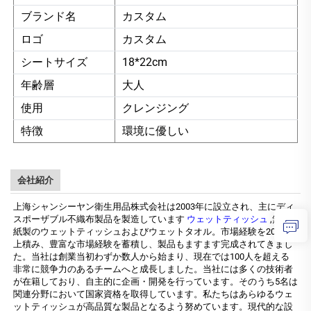
ブランド名
カスタム
ロゴ
カスタム
シートサイズ
18*22cm
年齢層
大人
使用
クレンジング
特徴
環境に優しい
会社紹介
上海シャンシーヤン衛生用品株式会社は2003年に設立され、主にディ
スポーザブル不織布製品を製造しています
ウェットティッシュ
,無塵
紙製のウェットティッシュおよびウェットタオル。市場経験を20年以
上積み、豊富な市場経験を蓄積し、製品もますます完成されてきまし
た。当社は創業当初わずか数人から始まり、現在では100人を超える
非常に競争力のあるチームへと成長しました。当社には多くの技術者
が在籍しており、自主的に企画・開発を行っています。そのうち5名は
関連分野において国家資格を取得しています。私たちはあらゆるウェ
ットティッシュが高品質な製品となるよう努めています。現代的な設