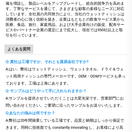
備を増設し、製品レベルをアップグレードし、総合的競争力を高めま
す。丁寧なサービスを通じて、さまざまな顧客の多様なニーズに対応
しています。全社員の共同努力により、当社のウェットティッシュは
消費者の心に強く信頼を築き、企業はもともとの飲食サービス業から
医療、食品、旅行、家庭用品、および大手企業向けの販促、配布サー
ビスやパートナー企業の選定にまで拡大し、現在では950社以上と取
引を行っています。
よくある質問
Q: 貴社は工場ですか、それとも貿易会社ですか?
A:はい、弊社はウェットティッシュ、ウェットタオル、ドライ＆ウェ
ット両用ティッシュの専門メーカーです。OEM・ODMサービスも承っ
ております。工場は上海にあります。
Q: サンプルはどうやって手に入れられますか？
A:サンプルを提供させていただくことは大変光栄です。営業部門にお
問い合わせください。ご要望に沿ったサンプルをお送りいたします。
Q:あなたの強みは何ですか？
A:弊社は20年間操業している工場です。品質と納期はしっかり保証で
きます。同時に技術面でも constantly innovating し、お客様により高