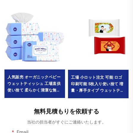
人気販売 オーガニックベビー
工場 小ロット注文 可能 ロゴ
ウェットティッシュ 工場直供
印刷可能 5枚入り使い捨て 増
使い捨て 柔らかく清潔な無香
量・厚手タイプ ウェットティ
料ウェットティッシュ 80枚入
ッシュ 結婚式宴会用
り 環境にやさしい ベビー口周
MOQ1000パック
り用 最小注文数量 10000パッ
無料見積もりを依頼する
ク
当社の担当者がすぐにご連絡いたします。
Email