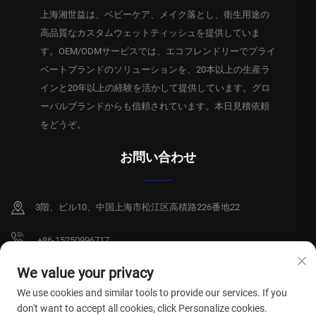
上海湘世益は、ベビーケア、メイク落とし、衛生用途の
高品質なカスタムウェットティッシュを提供していま
す。OEM/ODMサービスでは、エコフレンドリーでプライ
ベートブランドのソリューションを、20本以上の生産ラ
インと20年以上の経験を活かして提供しています。グロ
ーバルブランドからも信頼されています。本日見積依頼
をどうぞ。
お問い合わせ
3階、ビル10、中国上海市松江区高積路226番地22
+86-15250996717
[email protected]
We value your privacy
We use cookies and similar tools to provide our services. If you
don't want to accept all cookies, click Personalize cookies.