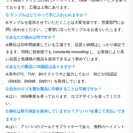
ット両用ティッシュの専門メーカーです。OEM・ODMサービスも承っ
ております。工場は上海にあります。
Q: サンプルはどうやって手に入れられますか？
A:サンプルを提供させていただくことは大変光栄です。営業部門にお
問い合わせください。ご要望に沿ったサンプルをお送りいたします。
Q:あなたの強みは何ですか？
A:弊社は20年間操業している工場です。品質と納期はしっかり保証で
きます。同時に技術面でも constantly innovating し、お客様により高
い品質と低価格の製品を提供できるよう努めています。
Q:あなたの製品にCE認証はありますか？
A:長年CTC、TUV、BVテストラボと協力しており、殆どがCE認証
（EN420、EN388、EN511）を取得しています。
Q:自社のロゴを貴社製品に印刷することは可能ですか？
A:はい、OEM事業を承っております。ロゴデザインを送ってくださ
い。
Q:御社は取引保証を提供していますか？アリババを通じて支払いでき
ますか？
A:はい、アリババのゴールドサプライヤーであり、無料のペイメント