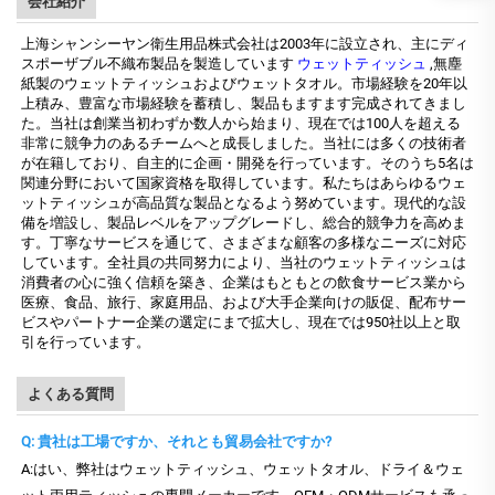
会社紹介
上海シャンシーヤン衛生用品株式会社は2003年に設立され、主にディ
スポーザブル不織布製品を製造しています
ウェットティッシュ
,無塵
紙製のウェットティッシュおよびウェットタオル。市場経験を20年以
上積み、豊富な市場経験を蓄積し、製品もますます完成されてきまし
た。当社は創業当初わずか数人から始まり、現在では100人を超える
非常に競争力のあるチームへと成長しました。当社には多くの技術者
が在籍しており、自主的に企画・開発を行っています。そのうち5名は
関連分野において国家資格を取得しています。私たちはあらゆるウェ
ットティッシュが高品質な製品となるよう努めています。現代的な設
備を増設し、製品レベルをアップグレードし、総合的競争力を高めま
す。丁寧なサービスを通じて、さまざまな顧客の多様なニーズに対応
しています。全社員の共同努力により、当社のウェットティッシュは
消費者の心に強く信頼を築き、企業はもともとの飲食サービス業から
医療、食品、旅行、家庭用品、および大手企業向けの販促、配布サー
ビスやパートナー企業の選定にまで拡大し、現在では950社以上と取
引を行っています。
よくある質問
Q: 貴社は工場ですか、それとも貿易会社ですか?
A:はい、弊社はウェットティッシュ、ウェットタオル、ドライ＆ウェ