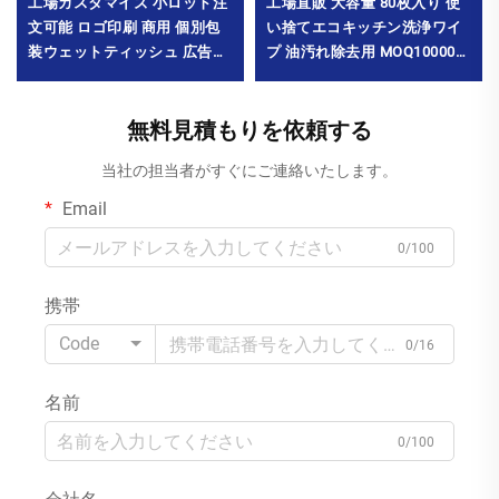
工場直販 大容量 80枚入り 使
工場カスタマイズ 小ロット注
い捨てエコキッチン洗浄ワイ
文可能 ロゴ印刷 商用 個別包
プ 油汚れ除去用 MOQ10000パ
装ウェットティッシュ 広告・
ック
プロモーション用 MOQ1000
パック
無料見積もりを依頼する
当社の担当者がすぐにご連絡いたします。
Email
0/100
携帯
Code
0/16
名前
0/100