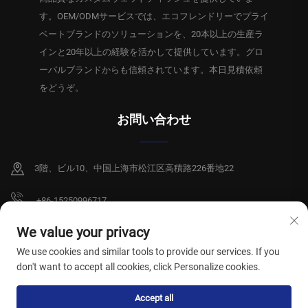
す。OEM/ODMサービスでは、エコフレンドリーでプライ
ベートブランドのソリューションを、20本以上の生産ラ
インと20年以上の経験を活かして提供しています。グロ
ーバルブランドからも信頼されています。本日見積依頼
をどうぞ。
お問い合わせ
3階、ビル10、中国上海市松江区高積路226番地22
+86-15250996717
[email protected]
We value your privacy
We use cookies and similar tools to provide our services. If you
don't want to accept all cookies, click Personalize cookies.
Copyright © 2026 上海祥碩衛生製品有限公司。全著作権所有。
プライバシー
Accept all
ポリシー