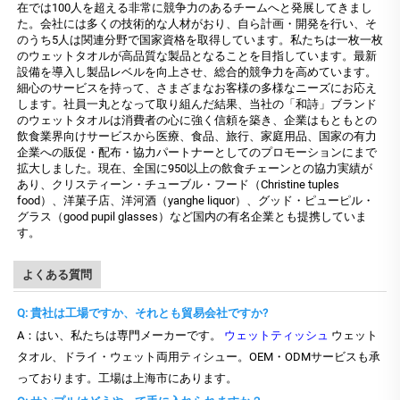
在では100人を超える非常に競争力のあるチームへと発展してきまし
た。会社には多くの技術的な人材がおり、自ら計画・開発を行い、そ
のうち5人は関連分野で国家資格を取得しています。私たちは一枚一枚
のウェットタオルが高品質な製品となることを目指しています。最新
設備を導入し製品レベルを向上させ、総合的競争力を高めています。
細心のサービスを持って、さまざまなお客様の多様なニーズにお応え
します。社員一丸となって取り組んだ結果、当社の「和詩」ブランド
のウェットタオルは消費者の心に強く信頼を築き、企業はもともとの
飲食業界向けサービスから医療、食品、旅行、家庭用品、国家の有力
企業への販促・配布・協力パートナーとしてのプロモーションにまで
拡大しました。現在、全国に950以上の飲食チェーンとの協力実績が
あり、クリスティーン・チューブル・フード（Christine tuples
food）、洋菓子店、洋河酒（yanghe liquor）、グッド・ピューピル・
グラス（good pupil glasses）など国内の有名企業とも提携していま
す。
よくある質問
Q: 貴社は工場ですか、それとも貿易会社ですか?
A：はい、私たちは専門メーカーです。
ウェットティッシュ
ウェット
タオル、ドライ・ウェット両用ティシュー。OEM・ODMサービスも承
っております。工場は上海市にあります。