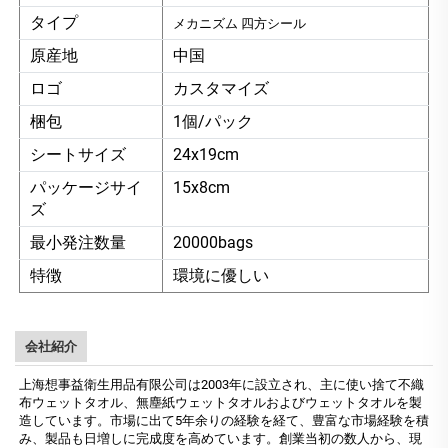
タイプ
メカニズム 四方シール
原産地
中国
ロゴ
カスタマイズ
梱包
1個/パック
シートサイズ
24x19cm
パッケージサイ
15x8cm
ズ
最小発注数量
20000bags
特徴
環境に優しい
会社紹介
上海想事益衛生用品有限公司は2003年に設立され、主に使い捨て不織
布ウェットタオル、無塵紙ウェットタオルおよびウェットタオルを製
造しています。市場に出て5年余りの経験を経て、豊富な市場経験を積
み、製品も日増しに完成度を高めています。創業当初の数人から、現