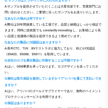
Q: サンプルはどうやって手に入れられますか？
A:サンプルを提供させていただくことは大変光栄です。営業部門にお
問い合わせください。ご要望に沿ったサンプルをお送りいたします。
Q:あなたの強みは何ですか？
A:弊社は20年間操業している工場です。品質と納期はしっかり保証で
きます。同時に技術面でも constantly innovating し、お客様により高
い品質と低価格の製品を提供できるよう努めています。
Q:あなたの製品にCE認証はありますか？
A:長年CTC、TUV、BVテストラボと協力しており、殆どがCE認証
（EN420、EN388、EN511）を取得しています。
Q:自社のロゴを貴社製品に印刷することは可能ですか？
A:はい、OEM事業を承っております。ロゴデザインを送ってくださ
い。
Q:御社は取引保証を提供していますか？アリババを通じて支払いでき
ますか？
A:はい、アリババのゴールドサプライヤーであり、無料のペイメント
プロテクションサービスを利用できます。
Q:保証はありますか？