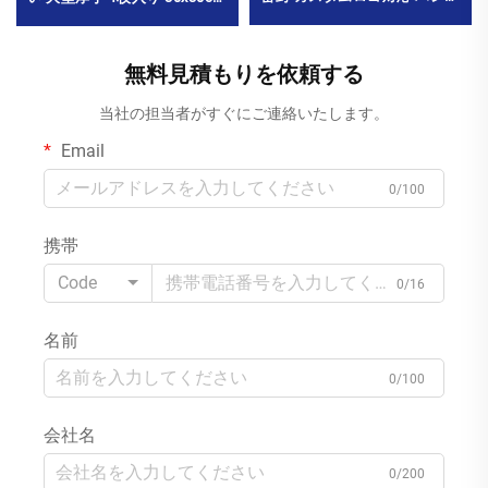
ット・レストラン・ホテル・
ウェットタオル チェーンレス
旅行・パーティー用 最小注文
トラン・火鍋店用 MOQ10000
数量10000パック
パック
無料見積もりを依頼する
当社の担当者がすぐにご連絡いたします。
Email
0/100
携帯
Code
0/16
名前
0/100
会社名
0/200