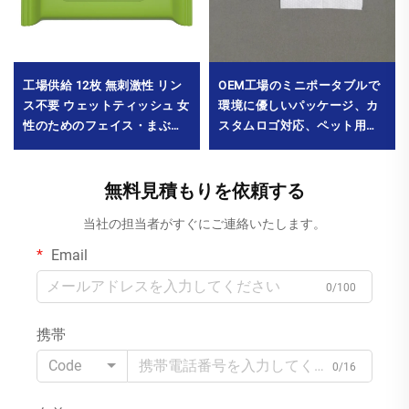
工場供給 12枚 無刺激性 リン
OEM工場のミニポータブルで
ス不要 ウェットティッシュ 女
環境に優しいパッケージ、カ
性のためのフェイス・まぶ
スタムロゴ対応、ペット用全
た・口元用メイク落とし 妊婦
身洗浄ウェットティッシュ6枚
向け MOQ10000パック
入り、最小発注数量30000パ
ック
無料見積もりを依頼する
当社の担当者がすぐにご連絡いたします。
Email
0/100
携帯
Code
0/16