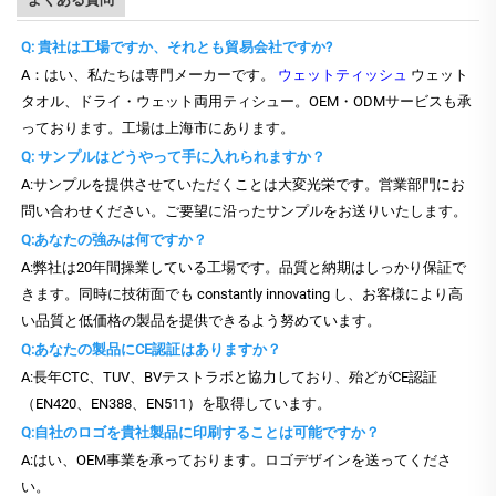
Q: 貴社は工場ですか、それとも貿易会社ですか?
A：はい、私たちは専門メーカーです。
ウェットティッシュ
ウェット
タオル、ドライ・ウェット両用ティシュー。OEM・ODMサービスも承
っております。工場は上海市にあります。
Q: サンプルはどうやって手に入れられますか？
A:サンプルを提供させていただくことは大変光栄です。営業部門にお
問い合わせください。ご要望に沿ったサンプルをお送りいたします。
Q:あなたの強みは何ですか？
A:弊社は20年間操業している工場です。品質と納期はしっかり保証で
きます。同時に技術面でも constantly innovating し、お客様により高
い品質と低価格の製品を提供できるよう努めています。
Q:あなたの製品にCE認証はありますか？
A:長年CTC、TUV、BVテストラボと協力しており、殆どがCE認証
（EN420、EN388、EN511）を取得しています。
Q:自社のロゴを貴社製品に印刷することは可能ですか？
A:はい、OEM事業を承っております。ロゴデザインを送ってくださ
い。