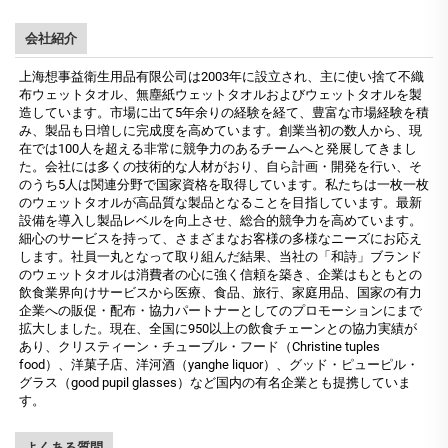
会社紹介
上海想事益衛生用品有限公司は2003年に設立され、主に使い捨て不織
布ウェットタオル、無塵紙ウェットタオルおよびウェットタオルを製
造しています。市場に出て5年余りの経験を経て、豊富な市場経験を積
み、製品も日増しに完成度を高めています。創業当初の数人から、現
在では100人を超える非常に競争力のあるチームへと発展してきまし
た。会社には多くの技術的な人材がおり、自ら計画・開発を行い、そ
のうち5人は関連分野で国家資格を取得しています。私たちは一枚一枚
のウェットタオルが高品質な製品となることを目指しています。最新
設備を導入し製品レベルを向上させ、総合的競争力を高めています。
細心のサービスを持って、さまざまなお客様の多様なニーズにお応え
します。社員一丸となって取り組んだ結果、当社の「和詩」ブランド
のウェットタオルは消費者の心に強く信頼を築き、企業はもともとの
飲食業界向けサービスから医療、食品、旅行、家庭用品、国家の有力
企業への販促・配布・協力パートナーとしてのプロモーションにまで
拡大しました。現在、全国に950以上の飲食チェーンとの協力実績が
あり、クリスティーン・チューブル・フード（Christine tuples
food）、洋菓子店、洋河酒（yanghe liquor）、グッド・ピューピル・
グラス（good pupil glasses）など国内の有名企業とも提携していま
す。
よくある質問