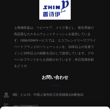
上海湘世益は、ベビーケア、メイク落とし、衛生用途の
高品質なカスタムウェットティッシュを提供していま
す。OEM/ODMサービスでは、エコフレンドリーでプライ
ベートブランドのソリューションを、20本以上の生産ラ
インと20年以上の経験を活かして提供しています。グロ
ーバルブランドからも信頼されています。本日見積依頼
をどうぞ。
お問い合わせ
3階、ビル10、中国上海市松江区高積路226番地22
+86-15250996717