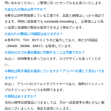
問い合わせください。ご要望に沿ったサンプルをお送りいたします。
Q:あなたの強みは何ですか？
A:弊社は20年間操業している工場です。品質と納期はしっかり保証で
きます。同時に技術面でも constantly innovating し、お客様により高
い品質と低価格の製品を提供できるよう努めています。
Q:あなたの製品にCE認証はありますか？
A:長年CTC、TUV、BVテストラボと協力しており、殆どがCE認証
（EN420、EN388、EN511）を取得しています。
Q:自社のロゴを貴社製品に印刷することは可能ですか？
A:はい、OEM事業を承っております。ロゴデザインを送ってくださ
い。
Q:御社は取引保証を提供していますか？アリババを通じて支払いでき
ますか？
A:はい、アリババのゴールドサプライヤーであり、無料のペイメント
プロテクションサービスを利用できます。
Q:保証はありますか？
当社の標準品質製品につきましては、万が一品質基準を満たさない製
品がございましたら、保証を提供いたします。