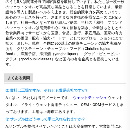
のうち5人は関連分野で国家資格を取得しています。私たちは一枚一枚
のウェットタオルが高品質な製品となることを目指しています。最新
設備を導入し製品レベルを向上させ、総合的競争力を高めています。
細心のサービスを持って、さまざまなお客様の多様なニーズにお応え
します。社員一丸となって取り組んだ結果、当社の「和詩」ブランド
のウェットタオルは消費者の心に強く信頼を築き、企業はもともとの
飲食業界向けサービスから医療、食品、旅行、家庭用品、国家の有力
企業への販促・配布・協力パートナーとしてのプロモーションにまで
拡大しました。現在、全国に950以上の飲食チェーンとの協力実績が
あり、クリスティーン・チューブル・フード（Christine tuples
food）、洋菓子店、洋河酒（yanghe liquor）、グッド・ピューピル・
グラス（good pupil glasses）など国内の有名企業とも提携していま
す。
よくある質問
Q: 貴社は工場ですか、それとも貿易会社ですか?
A：はい、私たちは専門メーカーです。
ウェットティッシュ
ウェット
タオル、ドライ・ウェット両用ティシュー。OEM・ODMサービスも承
っております。工場は上海市にあります。
Q: サンプルはどうやって手に入れられますか？
A:サンプルを提供させていただくことは大変光栄です。営業部門にお