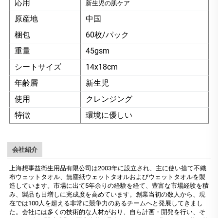
応用
新生児の肌ケア
原産地
中国
梱包
60枚/パック
重量
45gsm
シートサイズ
14x18cm
年齢層
新生児
使用
クレンジング
特徴
環境に優しい
会社紹介
上海想事益衛生用品有限公司は2003年に設立され、主に使い捨て不織
布ウェットタオル、無塵紙ウェットタオルおよびウェットタオルを製
造しています。市場に出て5年余りの経験を経て、豊富な市場経験を積
み、製品も日増しに完成度を高めています。創業当初の数人から、現
在では100人を超える非常に競争力のあるチームへと発展してきまし
た。会社には多くの技術的な人材がおり、自ら計画・開発を行い、そ