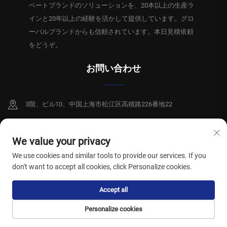
ベートブランドのソリューションを、20本以上の生産ラ
インと20年以上の経験を活かして提供しています。グロ
ーバルブランドからも信頼されています。本日見積依頼
をどうぞ。
お問い合わせ
3階、ビル10、中国上海市松江区高積路226番地22
+86-15250996717
We value your privacy
[email protected]
We use cookies and similar tools to provide our services. If you
don't want to accept all cookies, click Personalize cookies.
Accept all
Copyright © 2026 上海祥碩衛生製品有限公司。全著作権所有。
プライバシー
ポリシー
Personalize cookies
HOMEPAGE
製品
Eメール
電話