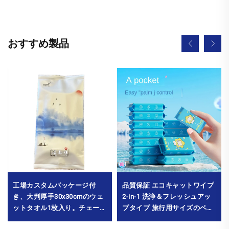
おすすめ製品
品質保証 エコキャットワイプ
工場カスタムパッケージ付
2-in-1 洗浄＆フレッシュアッ
き、大判厚手30x30cmのウェ
プタイプ 旅行用サイズのペッ
ットタオル1枚入り。チェーン
トワイプ 最小発注数量 10000
飲食店や火鍋店向け。最小発