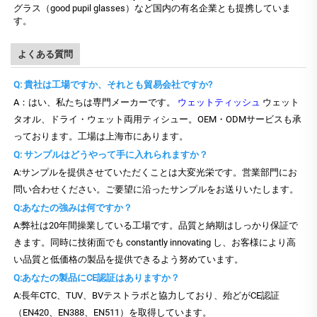
グラス（good pupil glasses）など国内の有名企業とも提携していま
す。
よくある質問
Q: 貴社は工場ですか、それとも貿易会社ですか?
A：はい、私たちは専門メーカーです。
ウェットティッシュ
ウェット
タオル、ドライ・ウェット両用ティシュー。OEM・ODMサービスも承
っております。工場は上海市にあります。
Q: サンプルはどうやって手に入れられますか？
A:サンプルを提供させていただくことは大変光栄です。営業部門にお
問い合わせください。ご要望に沿ったサンプルをお送りいたします。
Q:あなたの強みは何ですか？
A:弊社は20年間操業している工場です。品質と納期はしっかり保証で
きます。同時に技術面でも constantly innovating し、お客様により高
い品質と低価格の製品を提供できるよう努めています。
Q:あなたの製品にCE認証はありますか？
A:長年CTC、TUV、BVテストラボと協力しており、殆どがCE認証
（EN420、EN388、EN511）を取得しています。