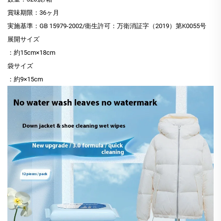
賞味期限：36ヶ月
実施基準：GB 15979-2002/衛生許可：万衛消証字（2019）第K0055号
展開サイズ
：約15cm×18cm
袋サイズ
：約9×15cm