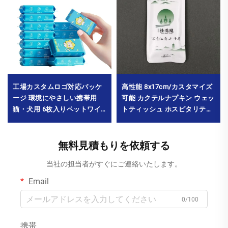
工場カスタムロゴ対応パッケ
高性能 8x17cm/カスタマイズ
ージ 環境にやさしい携帯用
可能 カクテルナプキン ウェッ
猫・犬用 6枚入りペットワイ
トティッシュ ホスピタリティ
プ 全身清掃用 最小発注数量
用高級ゲストタオル
30000パック
MOQ10000パック
無料見積もりを依頼する
当社の担当者がすぐにご連絡いたします。
Email
0/100
携帯