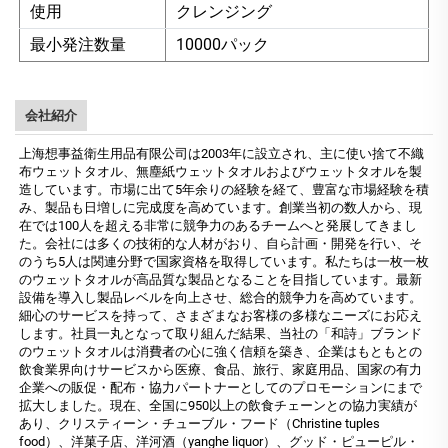
使用
クレンジング
最小発注数量
10000パック
会社紹介
上海想事益衛生用品有限公司は2003年に設立され、主に使い捨て不織
布ウェットタオル、無塵紙ウェットタオルおよびウェットタオルを製
造しています。市場に出て5年余りの経験を経て、豊富な市場経験を積
み、製品も日増しに完成度を高めています。創業当初の数人から、現
在では100人を超える非常に競争力のあるチームへと発展してきまし
た。会社には多くの技術的な人材がおり、自ら計画・開発を行い、そ
のうち5人は関連分野で国家資格を取得しています。私たちは一枚一枚
のウェットタオルが高品質な製品となることを目指しています。最新
設備を導入し製品レベルを向上させ、総合的競争力を高めています。
細心のサービスを持って、さまざまなお客様の多様なニーズにお応え
します。社員一丸となって取り組んだ結果、当社の「和詩」ブランド
のウェットタオルは消費者の心に強く信頼を築き、企業はもともとの
飲食業界向けサービスから医療、食品、旅行、家庭用品、国家の有力
企業への販促・配布・協力パートナーとしてのプロモーションにまで
拡大しました。現在、全国に950以上の飲食チェーンとの協力実績が
あり、クリスティーン・チューブル・フード（Christine tuples
food）、洋菓子店、洋河酒（yanghe liquor）、グッド・ピューピル・