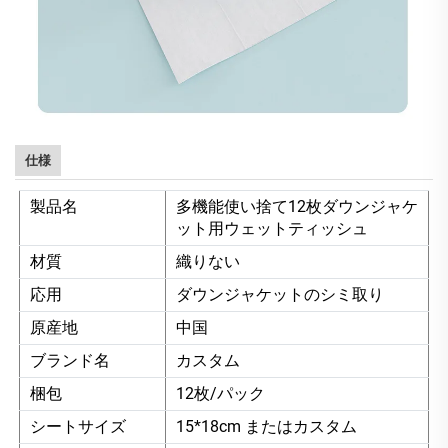
仕様
製品名
多機能使い捨て12枚ダウンジャケ
ット用ウェットティッシュ
材質
織りない
応用
ダウンジャケットのシミ取り
原産地
中国
ブランド名
カスタム
梱包
12枚/パック
シートサイズ
15*18cm またはカスタム