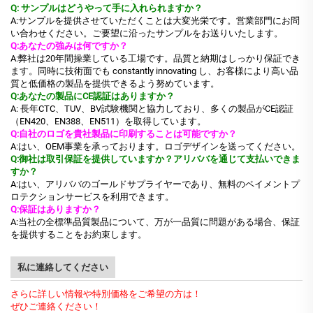
Q: サンプルはどうやって手に入れられますか？
A:サンプルを提供させていただくことは大変光栄です。営業部門にお問
い合わせください。ご要望に沿ったサンプルをお送りいたします。
Q:あなたの強みは何ですか？
A:弊社は20年間操業している工場です。品質と納期はしっかり保証でき
ます。同時に技術面でも constantly innovating し、お客様により高い品
質と低価格の製品を提供できるよう努めています。
Q:あなたの製品にCE認証はありますか？
A: 長年CTC、TUV、BV試験機関と協力しており、多くの製品がCE認証
（EN420、EN388、EN511）を取得しています。
Q:自社のロゴを貴社製品に印刷することは可能ですか？
A:はい、OEM事業を承っております。ロゴデザインを送ってください。
Q:御社は取引保証を提供していますか？アリババを通じて支払いできま
すか？
A:はい、アリババのゴールドサプライヤーであり、無料のペイメントプ
ロテクションサービスを利用できます。
Q:保証はありますか？
A:当社の全標準品質製品について、万が一品質に問題がある場合、保証
を提供することをお約束します。
私に連絡してください
さらに詳しい情報や特別価格をご希望の方は！
ぜひご連絡ください！