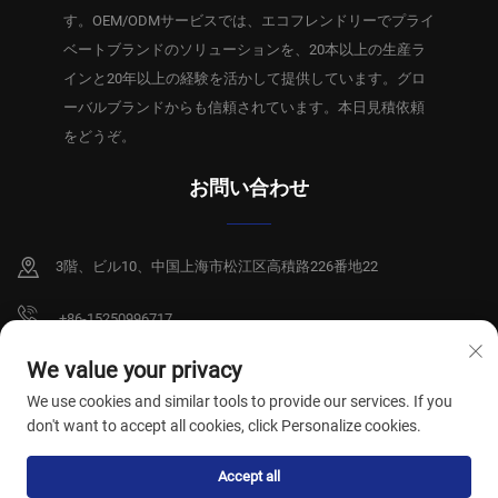
す。OEM/ODMサービスでは、エコフレンドリーでプライ
ベートブランドのソリューションを、20本以上の生産ラ
インと20年以上の経験を活かして提供しています。グロ
ーバルブランドからも信頼されています。本日見積依頼
をどうぞ。
お問い合わせ
3階、ビル10、中国上海市松江区高積路226番地22
+86-15250996717
[email protected]
We value your privacy
We use cookies and similar tools to provide our services. If you
don't want to accept all cookies, click Personalize cookies.
Copyright © 2026 上海祥碩衛生製品有限公司。全著作権所有。
プライバシー
Accept all
ポリシー