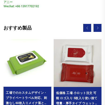
アニー
Wechat: +86 13917702192
おすすめ製品
工場でのカスタムデザイン・
低価格 工場 小ロット注文 可
プライベートラベル対応、刺
能 ロゴ入り 5枚入り使い捨て
激なし60枚入りメイク落とし
増量・厚手タイプ ウェットテ