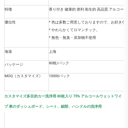
特徴
香り付き 健康的 便利 衛生的 高品質 アルコール
優位性
* 色は多数ご用意しておりますので、お好きな
* やわらかくてロマンチック。
* 無色・無臭・添加物不使用
海港
上海
80枚/パック
パッケージ
MOQ（カスタマイズ）
10000パック
カスタマイズ多目的カー洗浄用 80枚入り 75% アルコールウェットワイ
プ 車のダッシュボード、シート、細部、ハンドルの洗浄用