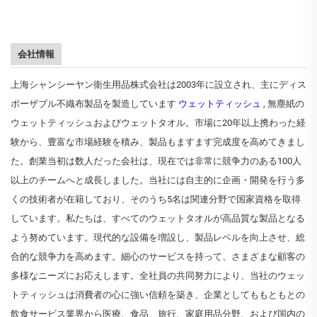
会社情報
上海シャンシーヤン衛生用品株式会社は2003年に設立され、主にディス
ポーザブル不織布製品を製造しています
ウェットティッシュ
, 無塵紙の
ウェットティッシュおよびウェットタオル。市場に20年以上携わった経
験から、豊富な市場経験を積み、製品もますます完成度を高めてきまし
た。創業当初は数人だった会社は、現在では非常に競争力のある100人
以上のチームへと成長しました。当社には自主的に企画・開発を行う多
くの技術者が在籍しており、そのうち5名は関連分野で国家資格を取得
しています。私たちは、すべてのウェットタオルが高品質な製品となる
よう努めています。現代的な設備を増設し、製品レベルを向上させ、総
合的な競争力を高めます。細心のサービスを持って、さまざまな顧客の
多様なニーズにお応えします。全社員の共同努力により、当社のウェッ
トティッシュは消費者の心に強い信頼を築き、企業としてももともとの
飲食サービス業界から医療、食品、旅行、家庭用品分野、および国内の