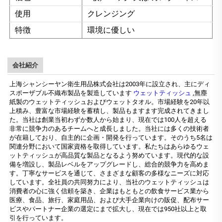
使用
クレンジング
特徴
環境に優しい
会社紹介
上海シャンシーヤン衛生用品株式会社は2003年に設立され、主にディ
スポーザブル不織布製品を製造しています
ウェットティッシュ
,無塵
紙製のウェットティッシュおよびウェットタオル。市場経験を20年以
上積み、豊富な市場経験を蓄積し、製品もますます完成されてきまし
た。当社は創業当初わずか数人から始まり、現在では100人を超える
非常に競争力のあるチームへと成長しました。当社には多くの技術者
が在籍しており、自主的に企画・開発を行っています。そのうち5名は
関連分野において国家資格を取得しています。私たちはあらゆるウェ
ットティッシュが高品質な製品となるよう努めています。現代的な設
備を増設し、製品レベルをアップグレードし、総合的競争力を高めま
す。丁寧なサービスを通じて、さまざまな顧客の多様なニーズに対応
しています。全社員の共同努力により、当社のウェットティッシュは
消費者の心に強く信頼を築き、企業はもともとの飲食サービス業から
医療、食品、旅行、家庭用品、および大手企業向けの販促、配布サー
ビスやパートナー企業の選定にまで拡大し、現在では950社以上と取
引を行っています。