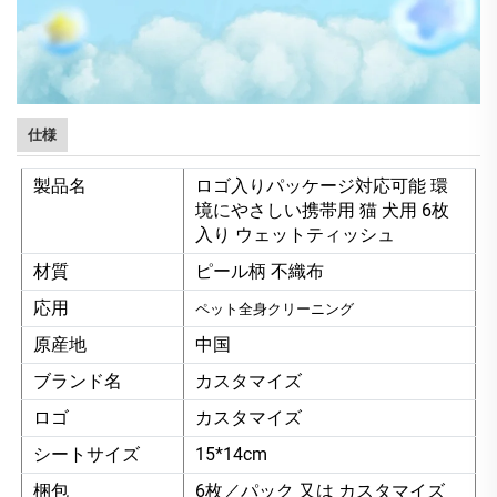
仕様
製品名
ロゴ入りパッケージ対応可能 環
境にやさしい携帯用 猫 犬用 6枚
入り ウェットティッシュ
材質
ピール柄 不織布
応用
ペット全身クリーニング
原産地
中国
ブランド名
カスタマイズ
ロゴ
カスタマイズ
シートサイズ
15*14cm
梱包
6枚／パック 又は カスタマイズ