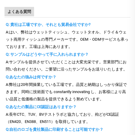
よくある質問
Q: 貴社は工場ですか、それとも貿易会社ですか?
A:はい、弊社はウェットティッシュ、ウェットタオル、ドライ＆ウェ
ット両用ティッシュの専門メーカーです。OEM・ODMサービスも承っ
ております。工場は上海にあります。
Q: サンプルはどうやって手に入れられますか？
A:サンプルを提供させていただくことは大変光栄です。営業部門にお
問い合わせください。ご要望に沿ったサンプルをお送りいたします。
Q:あなたの強みは何ですか？
A:弊社は20年間操業している工場です。品質と納期はしっかり保証で
きます。同時に技術面でも constantly innovating し、お客様により高
い品質と低価格の製品を提供できるよう努めています。
Q:あなたの製品にCE認証はありますか？
A:長年CTC、TUV、BVテストラボと協力しており、殆どがCE認証
（EN420、EN388、EN511）を取得しています。
Q:自社のロゴを貴社製品に印刷することは可能ですか？