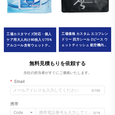
工場価格 カスタム エコフレン
工場カスタマイズ対応・個人
ドリー 四方シール 2ピース ウ
ケア用大人向け80枚入り75％
ェットティッシュ 航空機内
アルコール含有ウェットティ
食・商業広告用 洗浄用途
ッシュ。殺菌率99.9％達成。
MOQ 10000パック
最小発注数量：10000パック
無料見積もりを依頼する
当社の担当者がすぐにご連絡いたします。
Email
0/100
携帯
Code
0/16