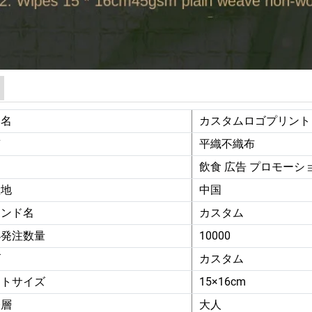
品名
カスタムロゴプリント 
質
平織不織布
用
飲食 広告 プロモーシ
産地
中国
ランド名
カスタム
小発注数量
10000
ゴ
カスタム
ートサイズ
15×16cm
齢層
大人