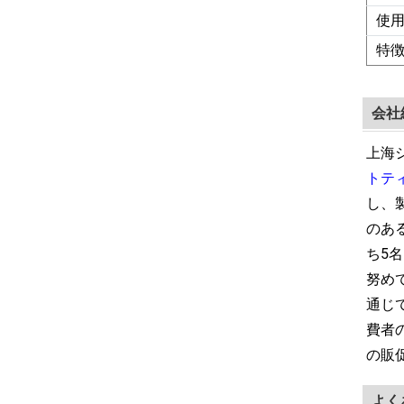
使
特
会社
上海
トテ
し、
のあ
ち5
努め
通じ
費者
の販
よく