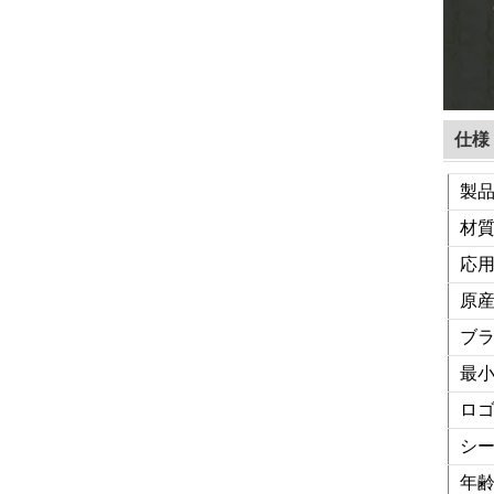
仕様
製
材
応
原
ブ
最
ロ
シ
年