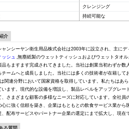
用
クレンジング
徴
持続可能な
紹介
シャンシーヤン衛生用品株式会社は2003年に設立され、主に
ィッシュ
,無塵紙製のウェットティッシュおよびウェットタオル
製品もますます完成されてきました。当社は創業当初わずか数人
るチームへと成長しました。当社には多くの技術者が在籍して
名は関連分野において国家資格を取得しています。私たちはあ
ています。現代的な設備を増設し、製品レベルをアップグレー
て、さまざまな顧客の多様なニーズに対応しています。全社員
の心に強く信頼を築き、企業はもともとの飲食サービス業から
促、配布サービスやパートナー企業の選定にまで拡大し、現在で
ある質問