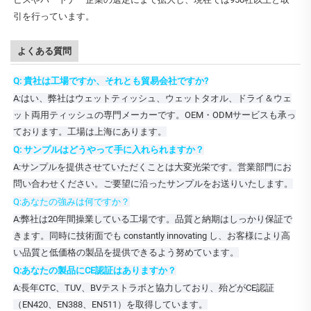
引を行っています。
よくある質問
Q: 貴社は工場ですか、それとも貿易会社ですか?
A:はい、弊社はウェットティッシュ、ウェットタオル、ドライ＆ウェ
ット両用ティッシュの専門メーカーです。OEM・ODMサービスも承っ
ております。工場は上海にあります。
Q: サンプルはどうやって手に入れられますか？
A:サンプルを提供させていただくことは大変光栄です。営業部門にお
問い合わせください。ご要望に沿ったサンプルをお送りいたします。
Q:あなたの強みは何ですか？
A:弊社は20年間操業している工場です。品質と納期はしっかり保証で
きます。同時に技術面でも constantly innovating し、お客様により高
い品質と低価格の製品を提供できるよう努めています。
Q:あなたの製品にCE認証はありますか？
A:長年CTC、TUV、BVテストラボと協力しており、殆どがCE認証
（EN420、EN388、EN511）を取得しています。