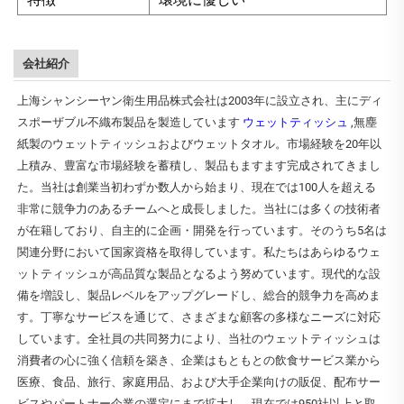
会社紹介
上海シャンシーヤン衛生用品株式会社は2003年に設立され、主にディ
スポーザブル不織布製品を製造しています
ウェットティッシュ
,無塵
紙製のウェットティッシュおよびウェットタオル。市場経験を20年以
上積み、豊富な市場経験を蓄積し、製品もますます完成されてきまし
た。当社は創業当初わずか数人から始まり、現在では100人を超える
非常に競争力のあるチームへと成長しました。当社には多くの技術者
が在籍しており、自主的に企画・開発を行っています。そのうち5名は
関連分野において国家資格を取得しています。私たちはあらゆるウェ
ットティッシュが高品質な製品となるよう努めています。現代的な設
備を増設し、製品レベルをアップグレードし、総合的競争力を高めま
す。丁寧なサービスを通じて、さまざまな顧客の多様なニーズに対応
しています。全社員の共同努力により、当社のウェットティッシュは
消費者の心に強く信頼を築き、企業はもともとの飲食サービス業から
医療、食品、旅行、家庭用品、および大手企業向けの販促、配布サー
ビスやパートナー企業の選定にまで拡大し、現在では950社以上と取