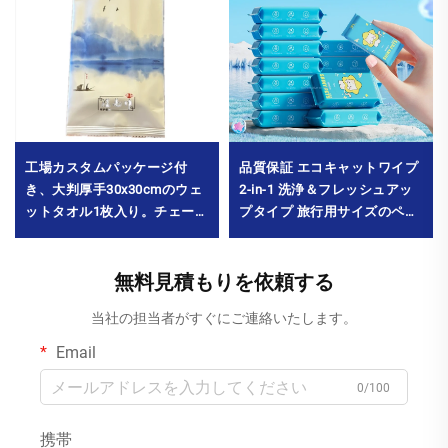
品質保証 エコキャットワイプ
工場カスタムパッケージ付
2-in-1 洗浄＆フレッシュアッ
き、大判厚手30x30cmのウェ
プタイプ 旅行用サイズのペッ
ットタオル1枚入り。チェーン
トワイプ 最小発注数量 10000
飲食店や火鍋店向け。最小発
パック
注数量：10,000パック
無料見積もりを依頼する
当社の担当者がすぐにご連絡いたします。
Email
0/100
携帯