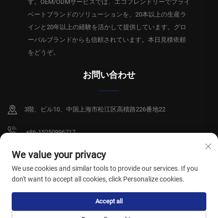
す。OEM/ODMサービスでは、エコフレンドリーでプライ
ベートブランドのソリューションを、20本以上の生産ラ
インと20年以上の経験を活かして提供しています。グロ
ーバルブランドからも信頼されています。本日見積依頼
をどうぞ。
お問い合わせ
3階、ビル10、中国上海市松江区高積路226番地22
+86-15250996717
[email protected]
We value your privacy
We use cookies and similar tools to provide our services. If you
don't want to accept all cookies, click Personalize cookies.
Copyright © 2026 上海祥碩衛生製品有限公司。全著作権所有。
プライバシー
Accept all
ポリシー