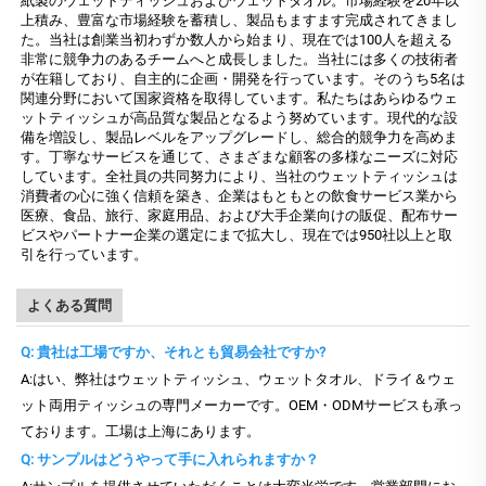
紙製のウェットティッシュおよびウェットタオル。市場経験を20年以
上積み、豊富な市場経験を蓄積し、製品もますます完成されてきまし
た。当社は創業当初わずか数人から始まり、現在では100人を超える
非常に競争力のあるチームへと成長しました。当社には多くの技術者
が在籍しており、自主的に企画・開発を行っています。そのうち5名は
関連分野において国家資格を取得しています。私たちはあらゆるウェ
ットティッシュが高品質な製品となるよう努めています。現代的な設
備を増設し、製品レベルをアップグレードし、総合的競争力を高めま
す。丁寧なサービスを通じて、さまざまな顧客の多様なニーズに対応
しています。全社員の共同努力により、当社のウェットティッシュは
消費者の心に強く信頼を築き、企業はもともとの飲食サービス業から
医療、食品、旅行、家庭用品、および大手企業向けの販促、配布サー
ビスやパートナー企業の選定にまで拡大し、現在では950社以上と取
引を行っています。
よくある質問
Q: 貴社は工場ですか、それとも貿易会社ですか?
A:はい、弊社はウェットティッシュ、ウェットタオル、ドライ＆ウェ
ット両用ティッシュの専門メーカーです。OEM・ODMサービスも承っ
ております。工場は上海にあります。
Q: サンプルはどうやって手に入れられますか？