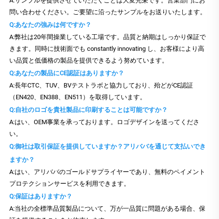
A:サンプルを提供させていただくことは大変光栄です。営業部門にお
問い合わせください。ご要望に沿ったサンプルをお送りいたします。
Q:あなたの強みは何ですか？
A:弊社は20年間操業している工場です。品質と納期はしっかり保証で
きます。同時に技術面でも constantly innovating し、お客様により高
い品質と低価格の製品を提供できるよう努めています。
Q:あなたの製品にCE認証はありますか？
A:長年CTC、TUV、BVテストラボと協力しており、殆どがCE認証
（EN420、EN388、EN511）を取得しています。
Q:自社のロゴを貴社製品に印刷することは可能ですか？
A:はい、OEM事業を承っております。ロゴデザインを送ってくださ
い。
Q:御社は取引保証を提供していますか？アリババを通じて支払いでき
ますか？
A:はい、アリババのゴールドサプライヤーであり、無料のペイメント
プロテクションサービスを利用できます。
Q:保証はありますか？
A:当社の全標準品質製品について、万が一品質に問題がある場合、保