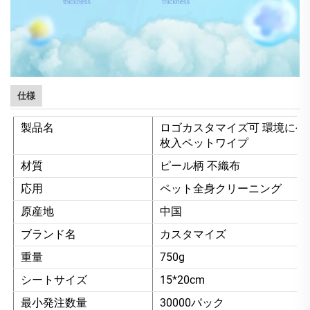
仕様
製品名
ロゴカスタマイズ可 環境にやさ
枚入ペットワイプ
材質
ピール柄 不織布
応用
ペット全身クリーニング
原産地
中国
ブランド名
カスタマイズ
重量
750g
シートサイズ
15*20cm
最小発注数量
30000パック