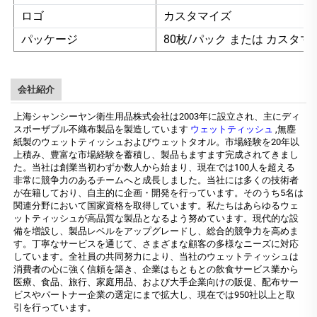
ロゴ
カスタマイズ
パッケージ
80枚/パック または カスタマ
会社紹介
上海シャンシーヤン衛生用品株式会社は2003年に設立され、主にディ
スポーザブル不織布製品を製造しています
ウェットティッシュ
,無塵
紙製のウェットティッシュおよびウェットタオル。市場経験を20年以
上積み、豊富な市場経験を蓄積し、製品もますます完成されてきまし
た。当社は創業当初わずか数人から始まり、現在では100人を超える
非常に競争力のあるチームへと成長しました。当社には多くの技術者
が在籍しており、自主的に企画・開発を行っています。そのうち5名は
関連分野において国家資格を取得しています。私たちはあらゆるウェ
ットティッシュが高品質な製品となるよう努めています。現代的な設
備を増設し、製品レベルをアップグレードし、総合的競争力を高めま
す。丁寧なサービスを通じて、さまざまな顧客の多様なニーズに対応
しています。全社員の共同努力により、当社のウェットティッシュは
消費者の心に強く信頼を築き、企業はもともとの飲食サービス業から
医療、食品、旅行、家庭用品、および大手企業向けの販促、配布サー
ビスやパートナー企業の選定にまで拡大し、現在では950社以上と取
引を行っています。