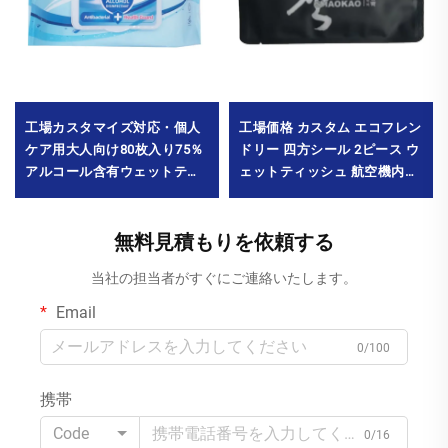
工場価格 カスタム エコフレン
工場カスタマイズ対応・個人
ドリー 四方シール 2ピース ウ
ケア用大人向け80枚入り75％
ェットティッシュ 航空機内
アルコール含有ウェットティ
食・商業広告用 洗浄用途
ッシュ。殺菌率99.9％達成。
MOQ 10000パック
最小発注数量：10000パック
無料見積もりを依頼する
当社の担当者がすぐにご連絡いたします。
Email
0/100
携帯
Code
0/16