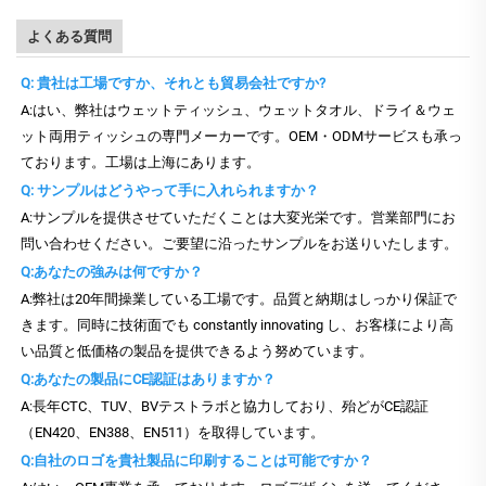
よくある質問
Q: 貴社は工場ですか、それとも貿易会社ですか?
A:はい、弊社はウェットティッシュ、ウェットタオル、ドライ＆ウェ
ット両用ティッシュの専門メーカーです。OEM・ODMサービスも承っ
ております。工場は上海にあります。
Q: サンプルはどうやって手に入れられますか？
A:サンプルを提供させていただくことは大変光栄です。営業部門にお
問い合わせください。ご要望に沿ったサンプルをお送りいたします。
Q:あなたの強みは何ですか？
A:弊社は20年間操業している工場です。品質と納期はしっかり保証で
きます。同時に技術面でも constantly innovating し、お客様により高
い品質と低価格の製品を提供できるよう努めています。
Q:あなたの製品にCE認証はありますか？
A:長年CTC、TUV、BVテストラボと協力しており、殆どがCE認証
（EN420、EN388、EN511）を取得しています。
Q:自社のロゴを貴社製品に印刷することは可能ですか？