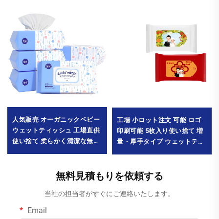
人気販売 オーガニックベビー
工場 小ロット注文 可能 ロゴ
ウェットティッシュ 工場直供
印刷可能 5枚入り使い捨て 増
使い捨て 柔らかく清潔な無香
量・厚手タイプ ウェットティ
料ウェットティッシュ 80枚入
ッシュ 結婚式宴会用
り 環境にやさしい ベビー口周
MOQ1000パック
り用 最小注文数量 10000パッ
無料見積もりを依頼する
ク
当社の担当者がすぐにご連絡いたします。
Email