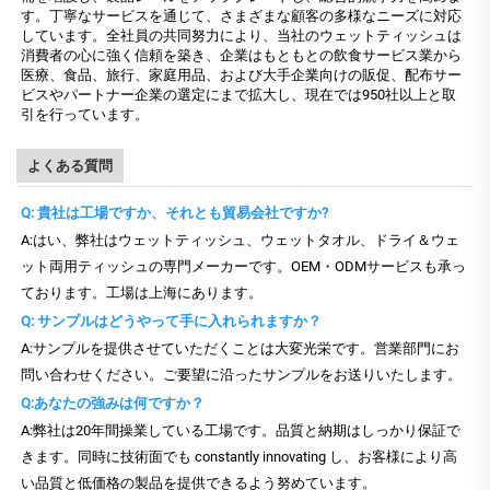
す。丁寧なサービスを通じて、さまざまな顧客の多様なニーズに対応
しています。全社員の共同努力により、当社のウェットティッシュは
消費者の心に強く信頼を築き、企業はもともとの飲食サービス業から
医療、食品、旅行、家庭用品、および大手企業向けの販促、配布サー
ビスやパートナー企業の選定にまで拡大し、現在では950社以上と取
引を行っています。
よくある質問
Q: 貴社は工場ですか、それとも貿易会社ですか?
A:はい、弊社はウェットティッシュ、ウェットタオル、ドライ＆ウェ
ット両用ティッシュの専門メーカーです。OEM・ODMサービスも承っ
ております。工場は上海にあります。
Q: サンプルはどうやって手に入れられますか？
A:サンプルを提供させていただくことは大変光栄です。営業部門にお
問い合わせください。ご要望に沿ったサンプルをお送りいたします。
Q:あなたの強みは何ですか？
A:弊社は20年間操業している工場です。品質と納期はしっかり保証で
きます。同時に技術面でも constantly innovating し、お客様により高
い品質と低価格の製品を提供できるよう努めています。