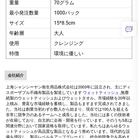
重量
70グラム
最小発注数量
1000パック
サイズ
15*8.5cm
年齢層
大人
使用
クレンジング
特徴
環境に優しい
会社紹介
上海シャンシーヤン衛生用品株式会社は2003年に設立され、主にディ
スポーザブル不織布製品を製造しています
ウェットティッシュ
,無塵
紙製のウェットティッシュおよびウェットタオル。市場経験を20年以
上積み、豊富な市場経験を蓄積し、製品もますます完成されてきまし
た。当社は創業当初わずか数人から始まり、現在では100人を超える
非常に競争力のあるチームへと成長しました。当社には多くの技術者
が在籍しており、自主的に企画・開発を行っています。そのうち5名は
関連分野において国家資格を取得しています。私たちはあらゆるウェ
ットティッシュが高品質な製品となるよう努めています。現代的な設
備を増設し、製品レベルをアップグレードし、総合的競争力を高めま