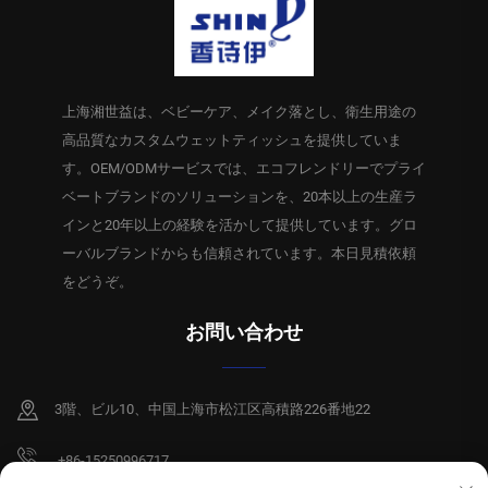
上海湘世益は、ベビーケア、メイク落とし、衛生用途の
高品質なカスタムウェットティッシュを提供していま
す。OEM/ODMサービスでは、エコフレンドリーでプライ
ベートブランドのソリューションを、20本以上の生産ラ
インと20年以上の経験を活かして提供しています。グロ
ーバルブランドからも信頼されています。本日見積依頼
をどうぞ。
お問い合わせ
3階、ビル10、中国上海市松江区高積路226番地22
+86-15250996717