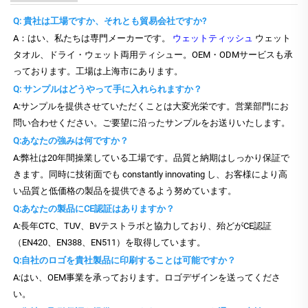
Q: 貴社は工場ですか、それとも貿易会社ですか?
A：はい、私たちは専門メーカーです。
ウェットティッシュ
ウェット
タオル、ドライ・ウェット両用ティシュー。OEM・ODMサービスも承
っております。工場は上海市にあります。
Q: サンプルはどうやって手に入れられますか？
A:サンプルを提供させていただくことは大変光栄です。営業部門にお
問い合わせください。ご要望に沿ったサンプルをお送りいたします。
Q:あなたの強みは何ですか？
A:弊社は20年間操業している工場です。品質と納期はしっかり保証で
きます。同時に技術面でも constantly innovating し、お客様により高
い品質と低価格の製品を提供できるよう努めています。
Q:あなたの製品にCE認証はありますか？
A:長年CTC、TUV、BVテストラボと協力しており、殆どがCE認証
（EN420、EN388、EN511）を取得しています。
Q:自社のロゴを貴社製品に印刷することは可能ですか？
A:はい、OEM事業を承っております。ロゴデザインを送ってくださ
い。