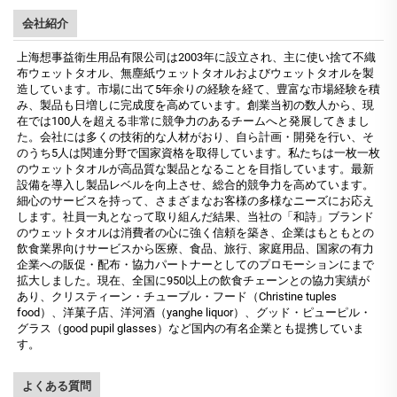
会社紹介
上海想事益衛生用品有限公司は2003年に設立され、主に使い捨て不織
布ウェットタオル、無塵紙ウェットタオルおよびウェットタオルを製
造しています。市場に出て5年余りの経験を経て、豊富な市場経験を積
み、製品も日増しに完成度を高めています。創業当初の数人から、現
在では100人を超える非常に競争力のあるチームへと発展してきまし
た。会社には多くの技術的な人材がおり、自ら計画・開発を行い、そ
のうち5人は関連分野で国家資格を取得しています。私たちは一枚一枚
のウェットタオルが高品質な製品となることを目指しています。最新
設備を導入し製品レベルを向上させ、総合的競争力を高めています。
細心のサービスを持って、さまざまなお客様の多様なニーズにお応え
します。社員一丸となって取り組んだ結果、当社の「和詩」ブランド
のウェットタオルは消費者の心に強く信頼を築き、企業はもともとの
飲食業界向けサービスから医療、食品、旅行、家庭用品、国家の有力
企業への販促・配布・協力パートナーとしてのプロモーションにまで
拡大しました。現在、全国に950以上の飲食チェーンとの協力実績が
あり、クリスティーン・チューブル・フード（Christine tuples
food）、洋菓子店、洋河酒（yanghe liquor）、グッド・ピューピル・
グラス（good pupil glasses）など国内の有名企業とも提携していま
す。
よくある質問