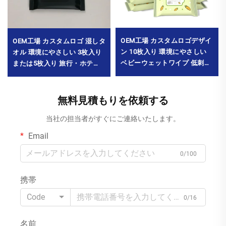
OEM工場 カスタムロゴデザイ
OEM工場 カスタムロゴ 湿しタ
ン 10枚入り 環境にやさしい
オル 環境にやさしい 3枚入り
ベビーウェットワイプ 低刺激
または5枚入り 旅行・ホテ
性 にんじんエッセンス配合 赤
ル・飲食店・広告用
ちゃんの口・手の清掃用
MOQ1000パック
MOQ10000パック
無料見積もりを依頼する
当社の担当者がすぐにご連絡いたします。
Email
0/100
携帯
Code
0/16
名前