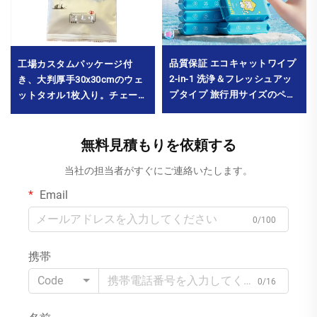
品質保証 エコキャットワイプ
工場カスタムパッケージ付
2-in-1 洗浄＆フレッシュアッ
き、大判厚手30x30cmのウェ
プタイプ 旅行用サイズのペッ
ットタオル1枚入り。チェーン
トワイプ 最小発注数量 10000
飲食店や火鍋店向け。最小発
パック
注数量：10,000パック
無料見積もりを依頼する
当社の担当者がすぐにご連絡いたします。
Email
0/100
携帯
Code
0/16