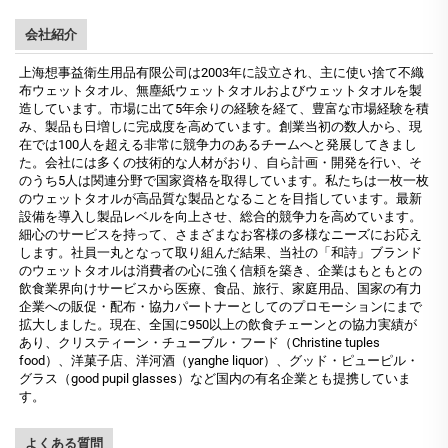
会社紹介
上海想事益衛生用品有限公司は2003年に設立され、主に使い捨て不織
布ウェットタオル、無塵紙ウェットタオルおよびウェットタオルを製
造しています。市場に出て5年余りの経験を経て、豊富な市場経験を積
み、製品も日増しに完成度を高めています。創業当初の数人から、現
在では100人を超える非常に競争力のあるチームへと発展してきまし
た。会社には多くの技術的な人材がおり、自ら計画・開発を行い、そ
のうち5人は関連分野で国家資格を取得しています。私たちは一枚一枚
のウェットタオルが高品質な製品となることを目指しています。最新
設備を導入し製品レベルを向上させ、総合的競争力を高めています。
細心のサービスを持って、さまざまなお客様の多様なニーズにお応え
します。社員一丸となって取り組んだ結果、当社の「和詩」ブランド
のウェットタオルは消費者の心に強く信頼を築き、企業はもともとの
飲食業界向けサービスから医療、食品、旅行、家庭用品、国家の有力
企業への販促・配布・協力パートナーとしてのプロモーションにまで
拡大しました。現在、全国に950以上の飲食チェーンとの協力実績が
あり、クリスティーン・チューブル・フード（Christine tuples
food）、洋菓子店、洋河酒（yanghe liquor）、グッド・ピューピル・
グラス（good pupil glasses）など国内の有名企業とも提携していま
す。
よくある質問