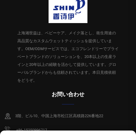
上海湘世益は、ベビーケア、メイク落とし、衛生用途の
高品質なカスタムウェットティッシュを提供していま
す。OEM/ODMサービスでは、エコフレンドリーでプライ
ベートブランドのソリューションを、20本以上の生産ラ
インと20年以上の経験を活かして提供しています。グロ
ーバルブランドからも信頼されています。本日見積依頼
をどうぞ。
お問い合わせ
3階、ビル10、中国上海市松江区高積路226番地22
+86-15250996717