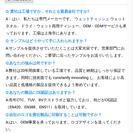
Q: 貴社は工場ですか、それとも貿易会社ですか?
A：はい、私たちは専門メーカーです。
ウェットティッシュ
ウェット
タオル、ドライ・ウェット両用ティシュー。OEM・ODMサービスも承
っております。工場は上海市にあります。
Q: サンプルはどうやって手に入れられますか？
A:サンプルを提供させていただくことは大変光栄です。営業部門にお
問い合わせください。ご要望に沿ったサンプルをお送りいたします。
Q:あなたの強みは何ですか？
A:弊社は20年間操業している工場です。品質と納期はしっかり保証で
きます。同時に技術面でも constantly innovating し、お客様により高
い品質と低価格の製品を提供できるよう努めています。
Q:あなたの製品にCE認証はありますか？
A:長年CTC、TUV、BVテストラボと協力しており、殆どがCE認証
（EN420、EN388、EN511）を取得しています。
Q:自社のロゴを貴社製品に印刷することは可能ですか？
A:はい、OEM事業を承っております。ロゴデザインを送ってくださ
い。