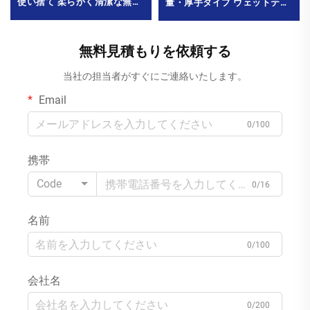
使い捨て 柔らかく清潔な無香
量・厚手タイプ ウェットティ
料ウェットティッシュ 80枚入
ッシュ 結婚式宴会用
り 環境にやさしい ベビー口周
MOQ1000パック
り用 最小注文数量 10000パッ
無料見積もりを依頼する
ク
当社の担当者がすぐにご連絡いたします。
Email
0/100
携帯
Code
0/16
名前
0/100
会社名
0/200