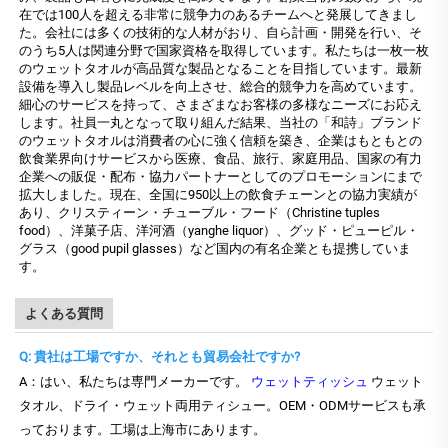
在では100人を超える非常に競争力のあるチームへと発展してきまし
た。会社には多くの技術的な人材がおり、自ら計画・開発を行い、そ
のうち5人は関連分野で国家資格を取得しています。私たちは一枚一枚
のウェットタオルが高品質な製品となることを目指しています。最新
設備を導入し製品レベルを向上させ、総合的競争力を高めています。
細心のサービスを持って、さまざまなお客様の多様なニーズにお応え
します。社員一丸となって取り組んだ結果、当社の「和詩」ブランド
のウェットタオルは消費者の心に強く信頼を築き、企業はもともとの
飲食業界向けサービスから医療、食品、旅行、家庭用品、国家の有力
企業への販促・配布・協力パートナーとしてのプロモーションにまで
拡大しました。現在、全国に950以上の飲食チェーンとの協力実績が
あり、クリスティーン・チューブル・フード（Christine tuples
food）、洋菓子店、洋河酒（yanghe liquor）、グッド・ピューピル・
グラス（good pupil glasses）など国内の有名企業とも提携していま
す。
よくある質問
Q: 貴社は工場ですか、それとも貿易会社ですか?
A：はい、私たちは専門メーカーです。
ウェットティッシュ
ウェット
タオル、ドライ・ウェット両用ティシュー。OEM・ODMサービスも承
っております。工場は上海市にあります。