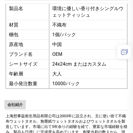
製品名
環境に優しい香り付きシングルウ
ェットティッシュ
材質
不織布
梱包
1個/パック
原産地
中国
ブランド名
OEM
シートサイズ
24x24cm またはカスタム
年齢層
大人
最小発注数量
10000パック
会社紹介
上海想事益衛生用品有限公司は2003年に設立され、主に使い捨て不織
布ウェットタオル、無塵紙ウェットタオルおよびウェットタオルを製
造しています。市場に出て5年余りの経験を経て、豊富な市場経験を積
み、製品も日増しに完成度を高めています。創業当初の数人から、現