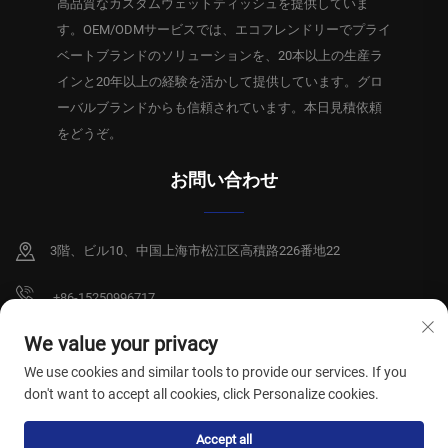
高品質なカスタムウェットティッシュを提供していま
す。OEM/ODMサービスでは、エコフレンドリーでプライ
ベートブランドのソリューションを、20本以上の生産ラ
インと20年以上の経験を活かして提供しています。グロ
ーバルブランドからも信頼されています。本日見積依頼
をどうぞ。
お問い合わせ
3階、ビル10、中国上海市松江区高積路226番地22
+86-15250996717
[email protected]
We value your privacy
We use cookies and similar tools to provide our services. If you
don't want to accept all cookies, click Personalize cookies.
Copyright © 2026 上海祥碩衛生製品有限公司。全著作権所有。
プライバシー
Accept all
ポリシー