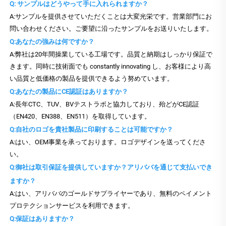
Q: サンプルはどうやって手に入れられますか？
A:サンプルを提供させていただくことは大変光栄です。営業部門にお
問い合わせください。ご要望に沿ったサンプルをお送りいたします。
Q:あなたの強みは何ですか？
A:弊社は20年間操業している工場です。品質と納期はしっかり保証で
きます。同時に技術面でも constantly innovating し、お客様により高
い品質と低価格の製品を提供できるよう努めています。
Q:あなたの製品にCE認証はありますか？
A:長年CTC、TUV、BVテストラボと協力しており、殆どがCE認証
（EN420、EN388、EN511）を取得しています。
Q:自社のロゴを貴社製品に印刷することは可能ですか？
A:はい、OEM事業を承っております。ロゴデザインを送ってくださ
い。
Q:御社は取引保証を提供していますか？アリババを通じて支払いでき
ますか？
A:はい、アリババのゴールドサプライヤーであり、無料のペイメント
プロテクションサービスを利用できます。
Q:保証はありますか？