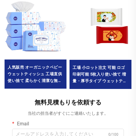
人気販売 オーガニックベビー
工場 小ロット注文 可能 ロゴ
ウェットティッシュ 工場直供
印刷可能 5枚入り使い捨て 増
使い捨て 柔らかく清潔な無香
量・厚手タイプ ウェットティ
料ウェットティッシュ 80枚入
ッシュ 結婚式宴会用
り 環境にやさしい ベビー口周
MOQ1000パック
り用 最小注文数量 10000パッ
無料見積もりを依頼する
ク
当社の担当者がすぐにご連絡いたします。
Email
0/100