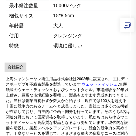
最小発注数量
10000パック
梱包サイズ
15*8.5cm
年齢層
大人
使用
クレンジング
特徴
環境に優しい
会社紹介
上海シャンシーヤン衛生用品株式会社は2003年に設立され、主にディ
スポーザブル不織布製品を製造しています
ウェットティッシュ
,無塵
紙製のウェットティッシュおよびウェットタオル。市場経験を20年以
上積み、豊富な市場経験を蓄積し、製品もますます完成されてきまし
た。当社は創業当初わずか数人から始まり、現在では100人を超える
非常に競争力のあるチームへと成長しました。当社には多くの技術者
が在籍しており、自主的に企画・開発を行っています。そのうち5名は
関連分野において国家資格を取得しています。私たちはあらゆるウェ
ットティッシュが高品質な製品となるよう努めています。現代的な設
備を増設し、製品レベルをアップグレードし、総合的競争力を高めま
す。丁寧なサービスを通じて、さまざまな顧客の多様なニーズに対応