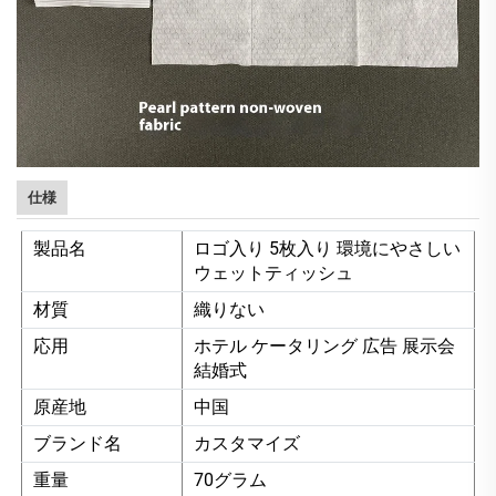
仕様
製品名
ロゴ入り 5枚入り 環境にやさしい
ウェットティッシュ
材質
織りない
応用
ホテル ケータリング 広告 展示会
結婚式
原産地
中国
ブランド名
カスタマイズ
重量
70グラム