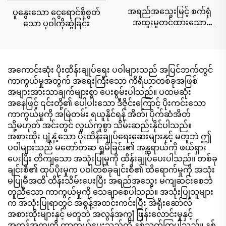
အရည်အသွေးမြင့် စက်ရုံ
ပူနွေးသော ငွေရောင်စိုစွတ်
အထူးမှုတင်ထားသော
သော ပုဝါကိုဆွဲခြင်း
အများရည်ရွယ်ချက်အတွက်
၁၀ မူးယစ်ဆေးဝါးများ ၇၅%
အရက်ဓာတ်ပါဝင်သော
စိုစွတ်သော ပဝါများ သန့်စင်
အကောင်းဆုံး ပိုးထိန်းချုပ်ရေး ပဝါများသည် အပြင်ဘက်တွင်
မှုနှုန်းသည် ၉၉.၉% အထိရှိ
ကာကွယ်မှုအတွက် အရေးကြီးသော ကိရိယာတစ်ခုအဖြစ်
သည်။
အများအားသာချက်များစွာ ပေးစွမ်းပါသည်။ ပထမဆုံး
အနေဖြင့် ၎င်းတို့၏ ပေါ့ပါးသော ဒီဇိုင်းကြောင့် ပိုးကင်းသော
ကာကွယ်မှုကို အမြဲတမ်း ရယူနိုင်ရန် အိတ်၊ ပိုက်ဆံအိတ်
သို့မဟုတ် အင်းတွင် လွယ်ကူစွာ သိမ်းဆည်းနိုင်ပါသည်။
အစားထိုး ပျံ့နှံ့သော ပိုးထိန်းချုပ်ရေးဆေးများနှင့် မတူဘဲ ဤ
ပဝါများသည် မတော်တဆ ရှူမိခြင်း၏ အန္တရာယ်ကို ဖယ်ရှား
ပေးပြီး တိကျသော အသုံးပြုမှုကို ထိန်းချုပ်ပေးပါသည်။ တစ်ခု
ချင်းစီ၏ ထုပ်ပိုးမှုက ပဝါတစ်ခုချင်းစီ၏ ထိရောက်မှုကို အသုံး
မပြုမီအထိ ထိန်းသိမ်းပေးပြီး အရည်အသွေး မကျဆင်းစေဘဲ
တူညီသော ကာကွယ်မှုကို သေချာစေပါသည်။ အသုံးပြုသူများ
က အသုံးပြုရာတွင် အစွန့်အထင်းကင်းပြီး အဲရိုးဆော်လ်
အစားထိုးများနှင့် မတူဘဲ အလွန်အကျွံ ဖြန်းလောင်းမှုနှင့်
အကုန်အကျကို ကာကွယ်ပေးသည်ကို နှစ်သက်ကြပါသည်။ နှစ်