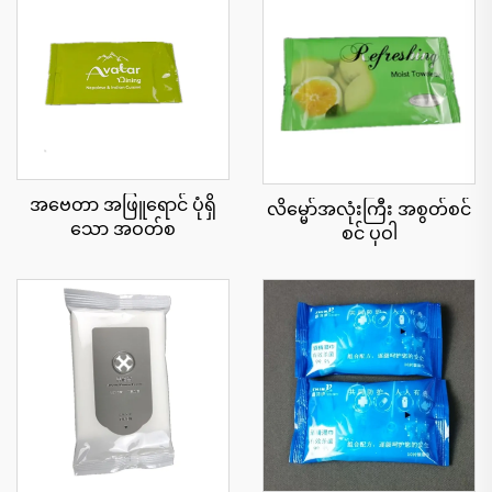
အဗေတာ အဖြူရောင် ပုံရှိ
လိမ္မော်အလုံးကြီး အစွတ်စင်
သော အဝတ်စ
စင် ပုဝါ