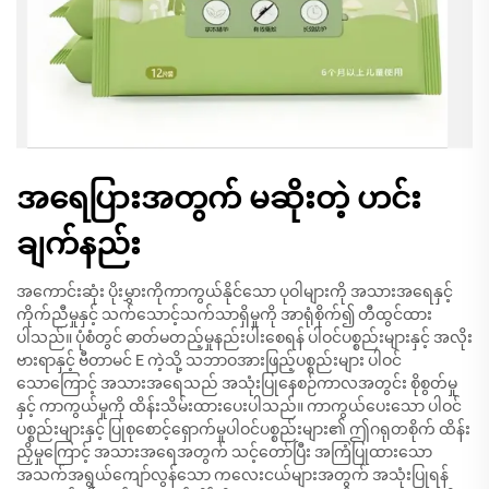
အရေပြားအတွက် မဆိုးတဲ့ ဟင်း
ချက်နည်း
အကောင်းဆုံး ပိုးမွှားကိုကာကွယ်နိုင်သော ပုဝါများကို အသားအရေနှင့်
ကိုက်ညီမှုနှင့် သက်သောင့်သက်သာရှိမှုကို အာရုံစိုက်၍ တီထွင်ထား
ပါသည်။ ပုံစံတွင် ဓာတ်မတည့်မှုနည်းပါးစေရန် ပါဝင်ပစ္စည်းများနှင့် အလိုး
ဗားရာနှင့် ဗီတာမင် E ကဲ့သို့ သဘာဝအားဖြည့်ပစ္စည်းများ ပါဝင်
သောကြောင့် အသားအရေသည် အသုံးပြုနေစဉ်ကာလအတွင်း စိုစွတ်မှု
နှင့် ကာကွယ်မှုကို ထိန်းသိမ်းထားပေးပါသည်။ ကာကွယ်ပေးသော ပါဝင်
ပစ္စည်းများနှင့် ပြုစုစောင့်ရှောက်မှုပါဝင်ပစ္စည်းများ၏ ဤဂရုတစိုက် ထိန်း
ညှိမှုကြောင့် အသားအရေအတွက် သင့်တော်ပြီး အကြံပြုထားသော
အသက်အရွယ်ကျော်လွန်သော ကလေးငယ်များအတွက် အသုံးပြုရန်