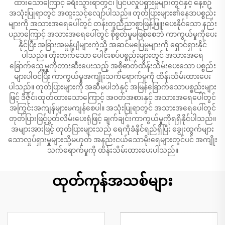
ထားသောကြောင့် ခရီးသွားရာတွင်၊ ပြင်ပလှုပ်ရှားမှုများတွင်နှင့် နေ့စဉ်
အသုံးပြုရာတွင် အထူးသင့်လျော်ပါသည်။ တုတ်ပြားများ၏နေဒာပစ္စည်း
များကို အသားအရေပေါ်တွင် တန်းတူညီညာစွာဖြန့်ဖြူးပေးနိုင်သော နည်း
ပညာကြောင့် အသားအရေပေါ်တွင် စိုစွတ်မှုမဖြစ်စေဘဲ ကာကွယ်မှုကိုပေး
နိုင်ပြီး အခြားအမှုန့်ပျံများကဲ့သို့ အဆင်မပြေမှုများကို ရှောင်ရှားနိုင်
ပါသည်။ တိုးတက်သော ပေါင်းစပ်ပစ္စည်းများတွင် အသားအရေ
ခြောက်သွေ့မှုကိုတားဆီးပေးသည့် အစိုဓာတ်ထိန်းသိမ်းပေးသော ပစ္စည်း
များပါဝင်ပြီး ကာကွယ်မှုအကျိုးသက်ရောက်မှုကို ထိန်းသိမ်းထားပေး
ပါသည်။ တုတ်ပြားများကို အဆီမပါဘဲနှင့် အမြန်ခြောက်သောပစ္စည်းများ
ဖြင့် ဒီဇိုင်းထုတ်ထားသောကြောင့် အဝတ်အစားနှင့် အသားအရေပေါ်တွင်
အကြွင်းအကျန်များမကျန်စေပါ။ အသုံးပြုရာတွင် အသားအရေပေါ်တွင်
တုတ်ပြားဖြင့်ပွတ်လိမ်းပေးရုံဖြင့် ချက်ချင်းကာကွယ်မှုကိုရရှိနိုင်ပါသည်။
အများအားဖြင့် တုတ်ပြားများသည် ရေကိုခံနိုင်ရည်ရှိပြီး ချွေးထွက်များ
သောလှုပ်ရှားမှုများသို့မဟုတ် အနည်းငယ်သောမိုးရေများတွင်ပင် အကျိုး
သက်ရောက်မှုကို ထိန်းသိမ်းထားပေးပါသည်။
ထုတ်ကုန်အသစ်များ