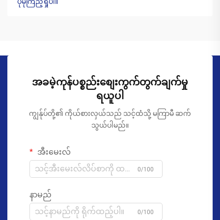
ပိုမိုကြည့်ရှုပါ။
အခမဲ့ကုန်ပစ္စည်းစျေးကွက်တွက်ချက်မှု
ရယူပါ
ကျွန်ုပ်တို့၏ ကိုယ်စားလှယ်သည် သင့်ထံသို့ မကြာမီ ဆက်
သွယ်ပါမည်။
အီးမေးလ်
0/100
နာမည်
0/100