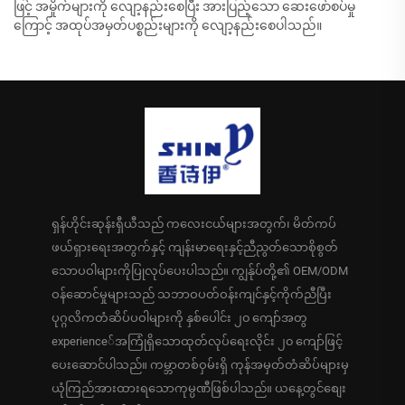
ဖြင့် အမှိုက်များကို လျော့နည်းစေပြီး အားပြည့်သော ဆေးဖော်စပ်မှု
ကြောင့် အထုပ်အမှတ်ပစ္စည်းများကို လျော့နည်းစေပါသည်။
ရှန်ဟိုင်းဆုန်းရှီယီသည် ကလေးငယ်များအတွက်၊ မိတ်ကပ်
ဖယ်ရှားရေးအတွက်နှင့် ကျန်းမာရေးနှင့်ညီညွတ်သောစိုစွတ်
သောပဝါများကိုပြုလုပ်ပေးပါသည်။ ကျွန်ုပ်တို့၏ OEM/ODM
ဝန်ဆောင်မှုများသည် သဘာဝပတ်ဝန်းကျင်နှင့်ကိုက်ညီပြီး
ပုဂ္ဂလိကတံဆိပ်ပဝါများကို နှစ်ပေါင်း ၂၀ ကျော်အတွ
experience်အကြုံရှိသောထုတ်လုပ်ရေးလိုင်း ၂၀ ကျော်ဖြင့်
ပေးဆောင်ပါသည်။ ကမ္ဘာတစ်ဝှမ်းရှိ ကုန်အမှတ်တံဆိပ်များမှ
ယုံကြည်အားထားရသောကုမ္ပဏီဖြစ်ပါသည်။ ယနေ့တွင်စျေး