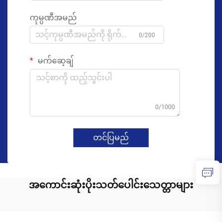
ကုမ္ပဏီအမည်
0/200
မက်ဆေ့ချ်
0/1000
တင်ပြမည်
အကောင်းဆုံးပိုးသတ်ပေါင်းသေတ္တာများ