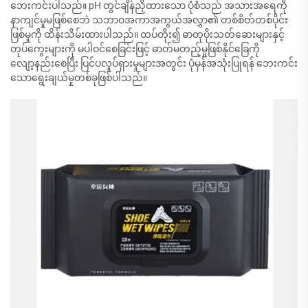
ဘေးကင်းပါသည်။ pH တွင်ချိန်ညှိထားသော ပုံစံသည် အသားအရေကို
နာကျင်မှုမဖြစ်စေဘဲ သဘာဝအကာအကွယ်အလွှာ၏ တစ်စိတ်တစ်ပိုင်း
ဖြစ်မှုကို ထိန်းသိမ်းထားပါသည်။ ထပ်တိုး၍ ဓာတုပိုးသတ်ဆေးများနှင့်
တုပ်ကွေးများကို မပါဝင်စေခြင်းဖြင့် ဓာတ်မတည့်မှုဖြစ်နိုင်ခြေကို
လျော့နည်းစေပြီး ပြင်ပလှုပ်ရှားမှုများအတွင်း ပုံမှန်အသုံးပြုရန် ဘေးကင်း
သောရွေးချယ်မှုတစ်ခုဖြစ်ပါသည်။