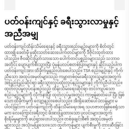
ပတ်ဝန်းကျင်နှင့် ခရီးသွားလာမှုနှင့်
အညီအမျှ
ပတ်ဝန်းကျင်ထိန်းသိမ်းရေးနှင့် ခရီးသွားစည်းမျဉ်းများကို စိတ်တွင်
ထား၍ ခေတ်မှီ မုဆိုးသတ်ဆေးပေါက်တင်များကို ဒီဇိုင်းထုတ်ထား
ပါသည်။ ဇီဝဆိုင်းပြတ်သားသော ပေါက်တင်ပစ္စည်းများသည် သဘာဝ
အတိုင်း ပျောပျက်စီးသွားပြီး ပုံမှန်ပလပ်စတစ်ပြားများနှင့် နှိုင်းယှဉ်ပါက
ပတ်ဝန်းကျင်အား ထိခိုက်မှုနည်းပါးစေပါသည်။ TSA စည်းမျဉ်းနှင့် ကိုက်
ညီသော အထုပ်အမှတ်များသည် ကမ္ဘာတစ်ဝှမ်းခရီးသွားသူများအတွက်
အပြည်ပြည်ဆိုင်ရာ ခရီးသွားလုပ်ထုံးလုပ်နည်းများနှင့် ကိုက်ညီပါသည်။
ထုတ်လုပ်မှုလုပ်ငန်းစဉ်သည် ထိန်းသိမ်းရေးဆိုင်ရာ တင်းကျပ်သော
စည်းမျဉ်းများကို လိုက်နာပြီး ထုတ်လုပ်မှုအတွင်း ကာဗွန်ဓာတ်ပေါ်ပြီး ဖြစ်
သော ထိခိုက်မှုကို လျော့နည်းစေပါသည်။ အီးရိုဆော်ပေါ်ပဲလန့်များ မ
ပါဝင်ခြင်းက ပတ်ဝန်းကျင်ကို ထိန်းသိမ်းရေးအရ သဟဇာတဖြစ်စေရုံသာ
မက လေကြောင်းခရီးတွင် ဖိအားပြုထားသော ပုလင်းများအတွက်
စိုးရိမ်မှုများကို ဖယ်ရှားပေးပါသည်။ တစ်ခုချင်းစီ၏ အထုပ်အမှတ်
များသည် အသုံးမပြုသေးသော ထုတ်ကုန်များ ပျက်စီးမှုကို တားဆီးခြင်း