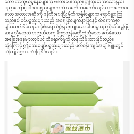
သော ကာကွယ်မှုစနစ်များကို ဖန်တီးပေးသည်။ ဤတိုးတက်သောနည်း
ပညာကြောင့် ပါဝင်ပစ္စည်းများသည် သင်္ကေတမဲ့သော်လည်း အားကောင်း
သော အတားအဆီးကို ဖန်တီးပေးပြီး မိုက်ကရိုစီးများက ရှောင်ရှားကြ
သည်။ ပါဝင်ပစ္စည်းများသည် အရေပြားမျက်နှာပြင်နှင့် ထိရောက်စွာ
ချိတ်ဆက်နိုင်သည်။ ပုံစံအရ သိပ္ပံနည်းကျသော ပါဝင်မှုသည် စိုထိုင်းမှုမြင့်
မားမှု သို့မဟုတ် အလွယ်တကူ မိုးရွာသွန်းမှုတို့ကဲ့သို့သော ခက်ခဲသော
အခြေအနေများတွင်ပင် ထိရောက်မှုကို ထိန်းသိမ်းထားနိုင်သည်။
ထို့ကြောင့် ဤဆေးဖျော်ပစ္စည်းများသည် ပတ်ဝန်းကျင်အမျိုးမျိုးတွင်
ယုံကြည်စွာ အသုံးပြုနိုင်သည်။