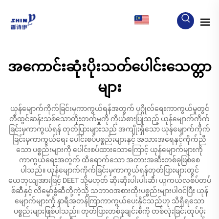
MY
အကောင်းဆုံးပိုးသတ်ပေါင်းသေတ္တာ
များ
ယုန်မျောက်ကိုက်ခြင်းမှကာကွယ်ရန်အတွက် ပုဂ္ဂိုလ်ရေးကာကွယ်မှုတွင်
တီထွင်ဆန်းသစ်သောတိုးတက်မှုကို ကိုယ်စားပြုသည့် ယုန်မျောက်ကိုက်
ခြင်းမှကာကွယ်ရန် တုတ်ပြားများသည် အကျိုးရှိသော ယုန်မျောက်ကိုက်
ခြင်းမှကာကွယ်ရေး ပေါင်းစပ်ပစ္စည်းများနှင့် အသားအရေနှင့်ကိုက်ညီ
သော ပစ္စည်းများကို ပေါင်းစပ်ထားသောကြောင့် ယုန်မျောက်များကို
ကာကွယ်ရေးအတွက် ထိရောက်သော အတားအဆီးတစ်ခုဖြစ်စေ
ပါသည်။ ယုန်မျောက်ကိုက်ခြင်းမှကာကွယ်ရန်တုတ်ပြားများတွင်
ယေဘုယျအားဖြင့် DEET သို့မဟုတ် ဆိုးဆိုးပါးပါးဆီ၊ ယူကယ်လစ်ပ်တပ်
စ်ဆီနှင့် လိမ္မော်ခွံဆီတို့ကဲ့သို့ သဘာဝအစားထိုးပစ္စည်းများပါဝင်ပြီး ယုန်
မျောက်များကို နာရီအတန်ကြာကာကွယ်ပေးနိုင်သည်ဟု သိရှိရသော
ပစ္စည်းများဖြစ်ပါသည်။ တုတ်ပြားတစ်ခုချင်းစီကို တစ်လုံးခြင်းထုပ်ပိုး