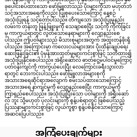
ခုပေါင်းစပ်ထားသော ဖော်မြူလာသည် ပိုးများကိုသာ မဟုတ်ဘဲ
သင့်အသားအရေကိုလည်း ပြုစုပေးသောကြောင့် နေ့စဉ်
အသုံးပြုရန် သင့်တော်ပါသည်။ တိကျသော အသုံးပြုမှုနည်း
လမ်းက တန်းတူ ဖြန့်ဖြူးမှုကို သေချာစေပြီး သင့်ကို ကိုက်ခြင်း
မှ ကာကွယ်ရာတွင် လွတ်သောနေရာများကို လျော့နည်းစေ
ပါသည်။ ဤပဝါများသည် မိသားစုများအတွက် အထူးတန်ဖိုးရှိ
ပါသည်။ အကြောင်းမှာ ကလေးငယ်များအား ပိုးထိန်းချုပ်ရေး
ဆေးဖြန်းခြင်း၏ ပုံမှန်အားထုတ်မှုများကင်းစွာဖြင့် သတိထား၍
အသုံးပြုနိုင်စေပါသည်။ အဲရိုးဆော်လ် ဓာတ်ငွေ့မပါဝင်မှုကြောင့်
ပတ်ဝန်းကျင်ကို ကာကွယ်ပေးပြီး လေကြောင်းခရီးသွားလာ
ရာတွင် ဘေးကင်းပါသည်။ ဖော်မြူလာအများစုကို
အသားအရေဆိုင်ရာအလျောက် စမ်းသပ်ထားသောကြောင့်
အသားအရေ နာကျင်မှုကို လျော့နည်းစေပြီး ကာကွယ်မှုကို
ကြာရှည်စေပါသည်။ အသုံးပြုပြီးသော ပဝါများကို အဲရိုးဆော်
လ် ဘူး သို့မဟုတ် ပုလင်းများကို စွန့်ပစ်ရာတွင် ဖြစ်ပေါ်သည့်
ပြဿနာများကင်းစွာဖြင့် လွယ်ကူစွာ စွန့်ပစ်နိုင်သောကြောင့်
အဆင်ပြေပါသည်။
အကြံပေးချက်များ