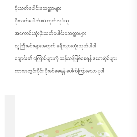
ပိုးသတ်ပေါင်းသေတ္တာများ
ပိုးသတ်ပေါက်စပ် ထုတ်လုပ်သူ
အကောင်းဆုံးပိုးသတ်ပေါင်းသေတ္တာများ
လူကြီးမင်းများအတွက် ခရီးသွားတုံးသုတ်ပါဝါ
ချောင်း၏ ကြောပ်များကို သန်သန်ဖြစ်စေရန် ဇယားဝိုင်များ
ကားအတွင်းပိုင်း ပိုးစင်စေရန် ပေါက်ကြားသော ပုဝါ