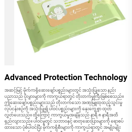
Advanced Protection Technology
အဆင့်မြင့် မိုက်ကရိုဆေးဖျော်ပစ္စည်းများတွင် အသုံးပြုသော နည်း
ပညာသည် ပိုးမွှားများကို ကာကွယ်ရာတွင် တိုးတက်မှုကြီးဖြစ်စေသည်။
ဤဆေးဖျော်ပစ္စည်းများသည် တိုးတက်သော အဏုမြူထုထည့်သွင်းမှု
လုပ်ငန်းစဉ်ကို အသုံးပြု၍ ပါဝင်ပစ္စည်းများကို နှေးကွေ့စွာ ထုတ်
လွှတ်ပေးသည်။ ထို့ကြောင့် ကာကွယ်မှုအချိန်သည် နာရီ ၈ နာရီအထိ
ရှည်လျားသည်။ ပါဝင်မှုတွင် သဘာဝနှင့် ဓာတုဆေးပြားများကို ရောစပ်
ထားသော ပုံစံပါဝင်ပြီး မိုက်ကရိုစီးများကို ကာကွယ်ရာတွင် အမျိုးမျိုး