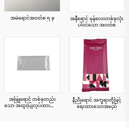
အမဲရောင်အဝတ်စ ၅ ခု
အနီရောင် မုန်လေးတစ်ခုလုံး
ပါဝင်သော အဝတ်စ
အဖြူရောင် တစ်ခုတည်း
နီညိုရောင် အက္ခရာတို့ဖြင့်
သော အထူးပြုလုပ်ထားသော
ရေးထားသောအမည်
အဝတ်စ