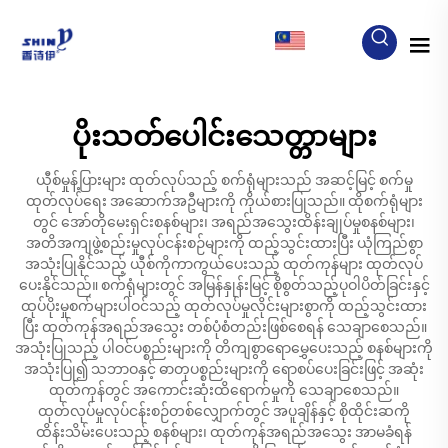
MY
ပိုးသတ်ပေါင်းသေတ္တာများ
ယီုစ်မှုန့်ပြားများ ထုတ်လုပ်သည့် စက်ရုံများသည် အဆင့်မြင့် စက်မှု
ထုတ်လုပ်ရေး အဆောက်အဦများကို ကိုယ်စားပြုသည်။ ထိုစက်ရုံများ
တွင် အော်တိုမေးရှင်းစနစ်များ၊ အရည်အသွေးထိန်းချုပ်မှုစနစ်များ၊
အတိအကျဖွဲ့စည်းမှုလုပ်ငန်းစဉ်များကို ထည့်သွင်းထားပြီး ယုံကြည်စွာ
အသုံးပြုနိုင်သည့် ယီုစ်ကိုကာကွယ်ပေးသည့် ထုတ်ကုန်များ ထုတ်လုပ်
ပေးနိုင်သည်။ စက်ရုံများတွင် အမြန်နှုန်းမြင့် စိုစွတ်သည့်ပုဝါပိတ်ခြင်းနှင့်
ထုပ်ပိုးမှုစက်များပါဝင်သည့် ထုတ်လုပ်မှုလိုင်းများစွာကို ထည့်သွင်းထား
ပြီး ထုတ်ကုန်အရည်အသွေး တစ်ပုံစံတည်းဖြစ်စေရန် သေချာစေသည်။
အသုံးပြုသည့် ပါဝင်ပစ္စည်းများကို တိကျစွာရောမွှေပေးသည့် စနစ်များကို
အသုံးပြု၍ သဘာဝနှင့် ဓာတုပစ္စည်းများကို ရောစပ်ပေးခြင်းဖြင့် အဆုံး
ထုတ်ကုန်တွင် အကောင်းဆုံးထိရောက်မှုကို သေချာစေသည်။
ထုတ်လုပ်မှုလုပ်ငန်းစဉ်တစ်လျှောက်တွင် အပူချိန်နှင့် စိုထိုင်းဆကို
ထိန်းသိမ်းပေးသည့် စနစ်များ၊ ထုတ်ကုန်အရည်အသွေး အာမခံရန်