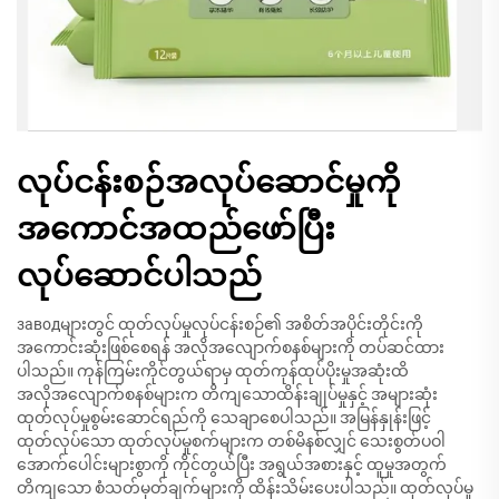
လုပ်ငန်းစဉ်အလုပ်ဆောင်မှုကို
အကောင်အထည်ဖော်ပြီး
လုပ်ဆောင်ပါသည်
заводများတွင် ထုတ်လုပ်မှုလုပ်ငန်းစဉ်၏ အစိတ်အပိုင်းတိုင်းကို
အကောင်းဆုံးဖြစ်စေရန် အလိုအလျောက်စနစ်များကို တပ်ဆင်ထား
ပါသည်။ ကုန်ကြမ်းကိုင်တွယ်ရာမှ ထုတ်ကုန်ထုပ်ပိုးမှုအဆုံးထိ
အလိုအလျောက်စနစ်များက တိကျသောထိန်းချုပ်မှုနှင့် အများဆုံး
ထုတ်လုပ်မှုစွမ်းဆောင်ရည်ကို သေချာစေပါသည်။ အမြန်နှုန်းဖြင့်
ထုတ်လုပ်သော ထုတ်လုပ်မှုစက်များက တစ်မိနစ်လျှင် သေးစွတ်ပဝါ
အောက်ပေါင်းများစွာကို ကိုင်တွယ်ပြီး အရွယ်အစားနှင့် ထူမှုအတွက်
တိကျသော စံသတ်မှတ်ချက်များကို ထိန်းသိမ်းပေးပါသည်။ ထုတ်လုပ်မှု