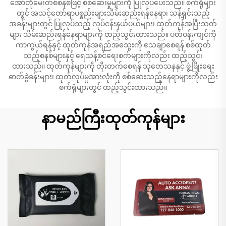
အော်တိုမေးတစ်စနစ်ဖြင့် စစ်ဆေးမှုများကို ပြုလုပ်ပေးသည်။ စက်ရုံများ
တွင် အသင့်တော်ရာပစ္စည်းများသိမ်းဆည်းရန်နေရာ၊ သန့်ရှင်းသည့်
အခန်းများတွင် ပြုလုပ်သည့် လုပ်ငန်းနယ်ပယ်များ၊ ထုတ်ကုန်အပြီးသတ်
များ သိမ်းဆည်းရန်နေရာများကို ထည့်သွင်းထားသည်။ ပတ်ဝန်းကျင်ကို
ကာကွယ်ရန်နှင့် ထုတ်ကုန်အရည်အသွေးကို သေချာစေရန် စစ်ထုတ်
သည့်စနစ်များနှင့် ရေသန့်စင်ရေးစက်များကိုလည်း ထည့်သွင်း
ထားသည်။ ထုတ်ကုန်များကို တိုးတက်စေရန် သုတေသနနှင့် ဖွံ့ဖြိုးရေး
ဓာတ်ခွဲခန်းများ၊ ထုတ်လုပ်မှုအားလုံးကို စစ်ဆေးသည့်နေရာများကိုလည်း
စက်ရုံများတွင် ထည့်သွင်းထားသည်။
နာမည်ကြီးထုတ်ကုန်များ