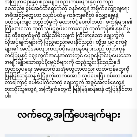
အကြိုက်များနှင့် စည်းမျဉ်းစည်းကမ်းများနှင့် ကိုက်ညီ
စေသည်။ စွမ်းအင်ထိရောက်တဲ့ စနစ်တွေနဲ့ အမှိုက်လျှော့ချရေး
အစီအစဉ်တွေဟာ လည်ပတ်မှု ကုန်ကျစရိတ် လျှော့ချမှုနဲ့
ပတ်ဝန်းကျင် တည်တံ့မှုကို ထောက်ပံ့ပေးပါတယ်။ စက်ရုံများ၏
ကြီးမားသော ထုတ်လုပ်မှုစွမ်းပကားသည် ထုတ်ကုန်၏ နုနယ်မှု
နှင့် ထိရောက်မှုကို ထိန်းသိမ်းလျက် ကြီးမားသော စျေးကွက်
လိုအပ်ချက်များကို ဖြည့်ဆည်းပေးနိုင်သည်။ ထို့အပြင် စက်ရုံ
များ၏ အလိုအလျောက်ထုပ်ပိုးရေးစနစ်များသည် ထုတ်ကုန်
တင်ပြမှုနှင့် ဈေးကွက်အနေအထားတွင် ပျော့ပြောင်းမှုပေးသော
အမျိုးမျိုးသောထုပ်ပိုးမှုပုံစံများကို ထည့်သွင်းနိုင်သည်။ ဒီ
ထုတ်လုပ်ရေး အဆောက်အအုံတွေဟာလည်း ထုတ်ကုန်တွေကို
မြန်မြန်ဆန်ဆန် ဖွံ့ဖြိုးတိုးတက်အောင် လုပ်ပေးပြီး စမ်းသပ်ပေး
တာကြောင့် ပေါ်ပေါက်လာတဲ့ စျေးကွက် အခွင့်အလမ်းတွေနဲ့
စားသုံးသူတွေရဲ့ အကြိုက်တွေကို မြန်မြန်ဆန်ဆန် တုံ့ပြန်နိုင်တာ
ပါ။
လက်တွေ့ အကြံပေးချက်များ