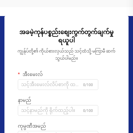
အခမဲ့ကုန်ပစ္စည်းစျေးကွက်တွက်ချက်မှု
ရယူပါ
ကျွန်ုပ်တို့၏ ကိုယ်စားလှယ်သည် သင့်ထံသို့ မကြာမီ ဆက်
သွယ်ပါမည်။
အီးမေးလ်
0/100
နာမည်
0/100
ကုမ္ပဏီအမည်