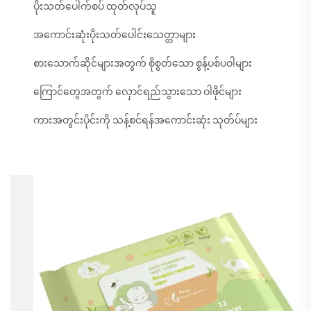
ပိုးသတ်ပေါက်စပ် ထုတ်လုပ်သူ
အကောင်းဆုံးပိုးသတ်ပေါင်းသေတ္တာများ
စားသောက်ဆိုင်များအတွက် စိုစွတ်သော စွန့်ပစ်ပဝါများ
ကြောင်တွေအတွက် လှောင်ရည်သွားသော ဝါဖိုင်များ
ကားအတွင်းပိုင်းကို သန့်စင်ရန်အကောင်းဆုံး သုတ်ပ်များ