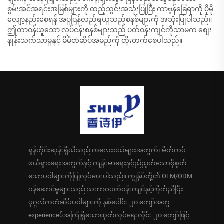
စွမ်းအင်အရင်းအမြစ်များကို ထည့်သွင်းအသုံးပြုပြီး ကာဗွန်ခြေရာကို ပိုမို
လျော့နည်းစေရန် အပူပြန်လည်ရယူသည့်စနစ်များကို အသုံးပြုပါသည်။
ဤတာဝန်ယူသော လုပ်ငန်းစနစ်များသည် ပတ်ဝန်းကျင်ကိုသာမက စျေး
နှုန်းသက်သာမှုနှင့် မိမိတံဆိပ်အမည်ကို တိုးတက်စေပါသည်။
ရှန်ဟိုင်းဆုန်းရှီယီသည် ကလေးငယ်များအတွက်၊ မိတ်ကပ်
ဖယ်ရှားရေးအတွက်နှင့် ကျန်းမာရေးနှင့်ညီညွတ်သောစိုစွတ်
သောပဝါများကိုပြုလုပ်ပေးပါသည်။ ကျွန်ုပ်တို့၏ OEM/ODM
ဝန်ဆောင်မှုများသည် သဘာဝပတ်ဝန်းကျင်နှင့်ကိုက်ညီပြီး
ပုဂ္ဂလိကတံဆိပ်ပဝါများကို နှစ်ပေါင်း ၂၀ ကျော်အတွ
experience်အကြုံရှိသောထုတ်လုပ်ရေးလိုင်း ၂၀ ကျော်ဖြင့်