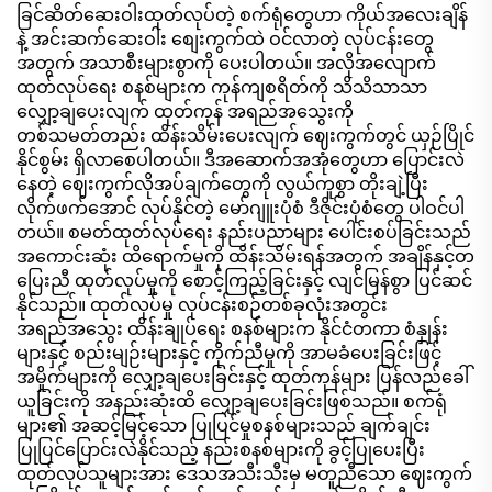
ခြင်ဆိတ်ဆေးဝါးထုတ်လုပ်တဲ့ စက်ရုံတွေဟာ ကိုယ်အလေးချိန်
နဲ့ အင်းဆက်ဆေးဝါး စျေးကွက်ထဲ ဝင်လာတဲ့ လုပ်ငန်းတွေ
အတွက် အသာစီးများစွာကို ပေးပါတယ်။ အလိုအလျောက်
ထုတ်လုပ်ရေး စနစ်များက ကုန်ကျစရိတ်ကို သိသိသာသာ
လျှော့ချပေးလျက် ထုတ်ကုန် အရည်အသွေးကို
တစ်သမတ်တည်း ထိန်းသိမ်းပေးလျက် ဈေးကွက်တွင် ယှဉ်ပြိုင်
နိုင်စွမ်း ရှိလာစေပါတယ်။ ဒီအဆောက်အအုံတွေဟာ ပြောင်းလဲ
နေတဲ့ ဈေးကွက်လိုအပ်ချက်တွေကို လွယ်ကူစွာ တိုးချဲ့ပြီး
လိုက်ဖက်အောင် လုပ်နိုင်တဲ့ မော်ဂျူးပုံစံ ဒီဇိုင်းပုံစံတွေ ပါဝင်ပါ
တယ်။ စမတ်ထုတ်လုပ်ရေး နည်းပညာများ ပေါင်းစပ်ခြင်းသည်
အကောင်းဆုံး ထိရောက်မှုကို ထိန်းသိမ်းရန်အတွက် အချိန်နှင့်တ
ပြေးညီ ထုတ်လုပ်မှုကို စောင့်ကြည့်ခြင်းနှင့် လျင်မြန်စွာ ပြင်ဆင်
နိုင်သည်။ ထုတ်လုပ်မှု လုပ်ငန်းစဉ်တစ်ခုလုံးအတွင်း
အရည်အသွေး ထိန်းချုပ်ရေး စနစ်များက နိုင်ငံတကာ စံနှုန်း
များနှင့် စည်းမျဉ်းများနှင့် ကိုက်ညီမှုကို အာမခံပေးခြင်းဖြင့်
အမှိုက်များကို လျှော့ချပေးခြင်းနှင့် ထုတ်ကုန်များ ပြန်လည်ခေါ်
ယူခြင်းကို အနည်းဆုံးထိ လျှော့ချပေးခြင်းဖြစ်သည်။ စက်ရုံ
များ၏ အဆင့်မြင့်သော ပြုပြင်မှုစနစ်များသည် ချက်ချင်း
ပြုပြင်ပြောင်းလဲနိုင်သည့် နည်းစနစ်များကို ခွင့်ပြုပေးပြီး
ထုတ်လုပ်သူများအား ဒေသအသီးသီးမှ မတူညီသော ဈေးကွက်