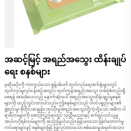
အဆင့်မြင့် အရည်အသွေး ထိန်းချုပ်
ရေး စနစ်များ
မုဆိုးမပိုးကို ကာကွယ်သော စွန့်ပစ်ပဝါ ထုတ်လုပ်ရေးစက်ရုံများတွင်
ထုတ်လုပ်မှုလုပ်ငန်းစဉ်အတွင်း ထုတ်ကုန်အရည်အသွေး တစ်ပုံစံတည်းရှိ
စေရန် အာမခံပေးသည့် နောက်ဆုံးပေါ် အရည်အသွေးထိန်းချုပ်မှုစနစ်
များကို ထည့်သွင်းထားပါသည်။ ဤစနစ်များသည် ပါဝင်ပစ္စည်းများ၏
ဖွဲ့စည်းမှု၊ စိုထိုင်းဆနှုန်း၊ ထုပ်ပိုးမှုအရည်အသွေးတို့ကဲ့သို့သော အဓိက ပါ
ရာမီတာများကို စောင့်ကြည့်ရာတွင် သုတ္တိမပညာနှင့် စက်ရုပ်သင်ယူမှု
အယ်လဂိုရစ်သမ်များကို အသုံးပြုပါသည်။ မြင့်မားသော ဖြတ်တောက်မှု
ကင်မရာများနှင့် စနစ်များဖြင့် ပြုလုပ်ထားသော စစ်ဆေးမှုအမှတ်အသား