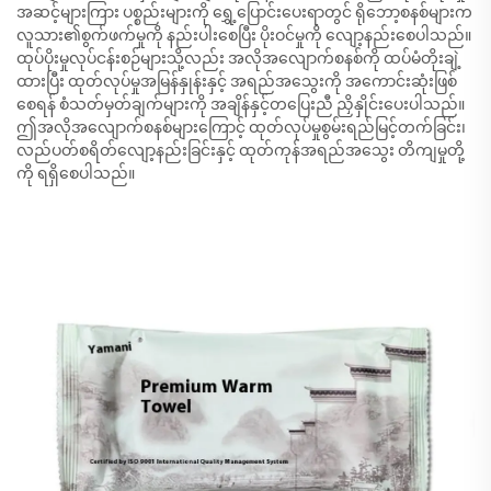
အဆင့်များကြား ပစ္စည်းများကို ရွှေ့ပြောင်းပေးရာတွင် ရိုဘော့စနစ်များက
လူသား၏စွက်ဖက်မှုကို နည်းပါးစေပြီး ပိုးဝင်မှုကို လျော့နည်းစေပါသည်။
ထုပ်ပိုးမှုလုပ်ငန်းစဉ်များသို့လည်း အလိုအလျောက်စနစ်ကို ထပ်မံတိုးချဲ့
ထားပြီး ထုတ်လုပ်မှုအမြန်နှုန်းနှင့် အရည်အသွေးကို အကောင်းဆုံးဖြစ်
စေရန် စံသတ်မှတ်ချက်များကို အချိန်နှင့်တပြေးညီ ညှိနှိုင်းပေးပါသည်။
ဤအလိုအလျောက်စနစ်များကြောင့် ထုတ်လုပ်မှုစွမ်းရည်မြင့်တက်ခြင်း၊
လည်ပတ်စရိတ်လျော့နည်းခြင်းနှင့် ထုတ်ကုန်အရည်အသွေး တိကျမှုတို့
ကို ရရှိစေပါသည်။