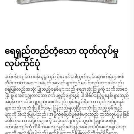
ရေရှည်တည်တံ့သော ထုတ်လုပ်မှု
လုပ်ကိုင်ပုံ
ပတ်ဝန်းကျင်တာဝန်ယူမှုသည် ပိုးသတ်ပုဝါထုတ်လုပ်ရေးစက်ရုံများ၏
တိုင်းတာထားသော အချက်အလက်များတွင် ပေါင်းစည်းထားပါသည်။
ရေပြန်လည်အသုံးပြုသည့်စနစ်များသည် ရေအသုံးပြုမှုကို သက်သာစေ
ပြီး စွမ်းအင်ချွေတာသော စက်ပစ္စည်းများနှင့် ပါဝါစီမံခန့်ခွဲမှုစနစ်များသည်
အမှန်တကယ်လျော့နည်းစေပါသည်။ စွမ်းရည်ရှိသော ထုတ်လုပ်မှုစနစ်
များသည် အသုံးပြုနိုင်သမျှ ပြန်လည်ရယူပြီး အသုံးပြုသည့် စွမ်းရည်
များကို အသုံးပြုပါသည်။ အမှိုက်စွန့်ပစ်မှုစနစ်များသည် ထုတ်လုပ်မှုမှ ဖြစ်
ပေါ်လာသော အမှိုက်များကို သင့်တော်စွာကိုင်တွယ်ဖြေရှင်းပေးပြီး
ပတ်ဝန်းကျင်ကို ထိခိုက်မှုလျော့နည်းစေရန် အမှုပ်ထုပ်ပိုးမှုရွေးချယ်စရာ
များကို အသုံးပြုပါသည်။ စက်ရုံများတွင် ပြန်လည်တီထွင်နိုင်သော