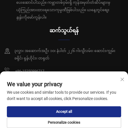
ပေးဆောင်ပါသည်။ ကမ္ဘာတစ်ဝှမ်းရှိ ကုန်အမှတ်တံဆိပ်များမှ
ယုံကြည်အားထားရသောကုမ္ပဏီဖြစ်ပါသည်။ ယနေ့တွင်စျေး
နှုန်းကိုမော်ကွန်းပါ။
ဆက်သွယ်ရန်
၃လွှာ၊ အဆောက်အဦး ၁၀၊ နံပါတ် ၂၂၆ ဂါးဂျီလမ်း၊ ဆောင်းကျွမ်း
ခရိုင်၊ ရှန်ဟိုင်း၊ တရုတ်
+86-15250996717
[email protected]
We value your privacy
We use cookies and similar tools to provide our services. If you
don't want to accept all cookies, click Personalize cookies.
မူပိုင်ခွင့် © ရှန်ဟိုင်း ဆွန်းရှီယီ ကျန်းမာရေးထုတ်ကုန်များကုမ္ပဏီလီမိတက်၊ မူပိုင်ခွင့်
Accept all
များ ကုန်ဆုံးပါသည်။
လုံခြုံရေးမူဝါဒ
Personalize cookies