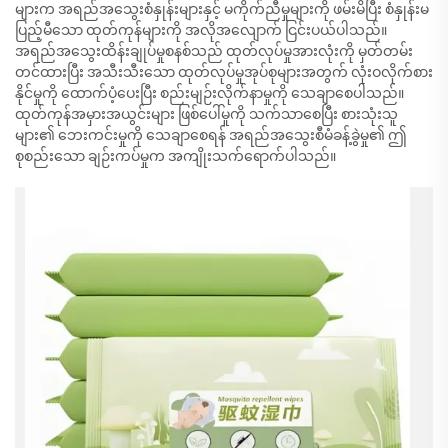
များက အရည်အသွေးစံနှုန်းများနှင့် မကိုက်ညီမှုများကို ဖမ်းမိပြီး စံနှုန်းမ
ပြည့်မီသော ထုတ်ကုန်များကို အလိုအလျောက် ငြင်းပယ်ပါသည်။
အရည်အသွေးထိန်းချုပ်မှုစနစ်သည် ထုတ်လုပ်မှုအားလုံးကို မှတ်တမ်း
တင်ထားပြီး အသီးသီးသော ထုတ်လုပ်မှုအုပ်စုများအတွက် လုံးဝလိုက်စား
နိုင်မှုကို ထောက်ပံ့ပေးပြီး စည်းမျဉ်းလိုက်နာမှုကို သေချာစေပါသည်။
ထုတ်ကုန်အမှားအယွင်းများ ဖြစ်ပေါ်မှုကို သက်သာစေပြီး စားသုံးသူ
များ၏ ဘေးကင်းမှုကို သေချာစေရန် အရည်အသွေးစီမံခန့်ခွဲမှု၏ ဤ
စုစည်းသော ချဉ်းကပ်မှုက အကျိုးသက်ရောက်ပါသည်။