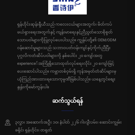
ရှန်ဟိုင်းဆုန်းရှီယီသည် ကလေးငယ်များအတွက်၊ မိတ်ကပ်
ဖယ်ရှားရေးအတွက်နှင့် ကျန်းမာရေးနှင့်ညီညွတ်သောစိုစွတ်
သောပဝါများကိုပြုလုပ်ပေးပါသည်။ ကျွန်ုပ်တို့၏ OEM/ODM
ဝန်ဆောင်မှုများသည် သဘာဝပတ်ဝန်းကျင်နှင့်ကိုက်ညီပြီး
ပုဂ္ဂလိကတံဆိပ်ပဝါများကို နှစ်ပေါင်း ၂၀ ကျော်အတွ
experience်အကြုံရှိသောထုတ်လုပ်ရေးလိုင်း ၂၀ ကျော်ဖြင့်
ပေးဆောင်ပါသည်။ ကမ္ဘာတစ်ဝှမ်းရှိ ကုန်အမှတ်တံဆိပ်များမှ
ယုံကြည်အားထားရသောကုမ္ပဏီဖြစ်ပါသည်။ ယနေ့တွင်စျေး
နှုန်းကိုမော်ကွန်းပါ။
ဆက်သွယ်ရန်
၃လွှာ၊ အဆောက်အဦး ၁၀၊ နံပါတ် ၂၂၆ ဂါးဂျီလမ်း၊ ဆောင်းကျွမ်း
ခရိုင်၊ ရှန်ဟိုင်း၊ တရုတ်