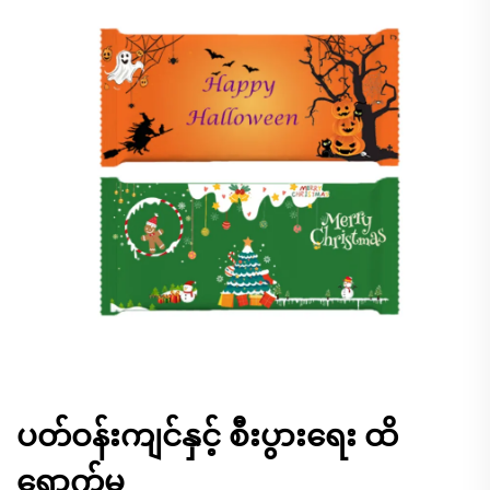
ပတ်ဝန်းကျင်နှင့် စီးပွားရေး ထိ
ရောက်မှု