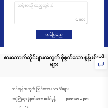
0/1000
တင်ပြမည်
စားသောက်ဆိုင်များအတွက် စိုစွတ်သော စွန့်ပစ်ပဝါ
များ
ကင်းရန် အတွက် သြင်းထားသော ဝိပ်များ
အပိုကြီးစွာ စိုစွတ်သော ပေါင်မုန့်
pure wet wipes