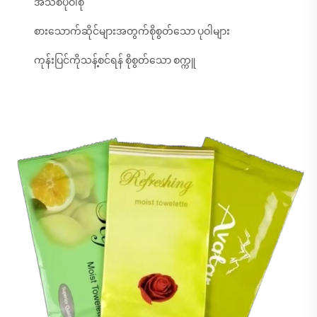
အသစ်ပုဝါစို
စားသောက်ဆိုင်များအတွက်စိုစွတ်သော ပုဝါများ
ကုန်းပြင်ကိုသန့်စင်ရန် စိုစွတ်သော စက္ကူ