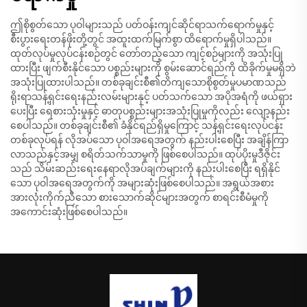
ဤစိုစွတ်သော ပုဝါများသည် ပတ်ဝန်းကျင်ဆိုင်ရာသက်ရောက်မှုနှင့်
စီးပွားရေးတန်ဖိုးတို့တွင် အထူးထက်မြက်စွာ ထိရောက်မှုရှိပါသည်။
ထုတ်လုပ်မှုလုပ်ငန်းစဉ်တွင် တော်တည့်သော ကျင့်စဉ်များကို အသုံးပြု
ထားပြီး ဖျက်စီးနိုင်သော ပစ္စည်းများကို စွမ်းဆောင်ရည်ကို ထိခိုက်မှုမရှိဘဲ
အသုံးပြုထားပါသည်။ တစ်ခုချင်းစီ၏တိကျသောစိုစွတ်မှုပမာဏသည်
ရိုးရာသန့်ရှင်းရေးနည်းလမ်းများနှင့် ပတ်သက်သော အပိုအရံကို ဖယ်ရှား
ပေးပြီး ရေစားသုံးမှုနှင့် ဓာတုပစ္စည်းများအသုံးပြုမှုကိုလည်း လျော့နည်း
စေပါသည်။ တစ်ခုချင်းစီ၏ ခံနိုင်ရည်ရှိမှုကြောင့် သန့်ရှင်းရေးလုပ်ငန်း
တစ်ခုလုပ်ရန် လိုအပ်သော ပုဝါအရေအတွက် နည်းပါးစေပြီး အချိန်ကြာ
လာသည်နှင့်အမျှ စရိတ်သက်သာမှုကို ဖြစ်စေပါသည်။ ထုပ်ပိုးမှုဒီဇိုင်း
သည် သိမ်းဆည်းရေးနေရာလိုအပ်ချက်များကို နည်းပါးစေပြီး ရရှိနိုင်
သော ပုဝါအရေအတွက်ကို အများဆုံးဖြစ်စေပါသည်။ အရွယ်အစား
အားလုံးကိုက်ညီသော စားသောက်ဆိုင်များအတွက် စာရင်းစီမံမှုကို
အကောင်းဆုံးဖြစ်စေပါသည်။