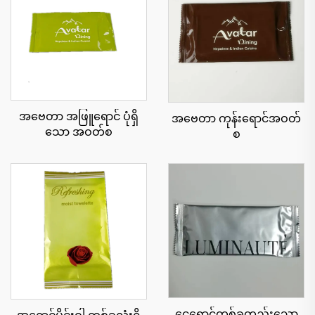
အဗေတာ အဖြူရောင် ပုံရှိ
အဗေတာ ကုန်းရောင်အဝတ်
သော အဝတ်စ
စ
ငွေရောင်တစ်ခုတည်းသော