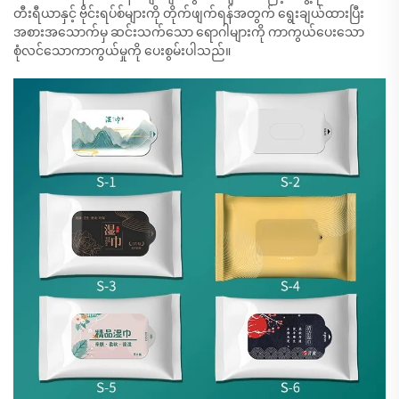
တီးရီယာနှင့် ဗိုင်းရပ်စ်များကို တိုက်ဖျက်ရန်အတွက် ရွေးချယ်ထားပြီး
အစားအသောက်မှ ဆင်းသက်သော ရောဂါများကို ကာကွယ်ပေးသော
စုံလင်သောကာကွယ်မှုကို ပေးစွမ်းပါသည်။