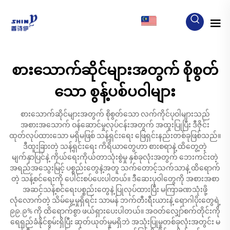
MY
စားသောက်ဆိုင်များအတွက် စိုစွတ်
သော စွန့်ပစ်ပဝါများ
စားသောက်ဆိုင်များအတွက် စိုစွတ်သော လက်ကိုင်ပုဝါများသည်
အစားအသောက် ဝန်ဆောင်မှုလုပ်ငန်းအတွက် အထူးပြုပြီး ဒီဇိုင်း
ထုတ်လုပ်ထားသော မရှိမဖြစ် သန့်ရှင်းရေး ဖြေရှင်းနည်းတစ်ခုဖြစ်သည်။
ဒီထူးခြားတဲ့ သန့်ရှင်းရေး ကိရိယာတွေဟာ စားစရာနဲ့ ထိတွေ့တဲ့
မျက်နှာပြင်နဲ့ ကိုယ်ရေးကိုယ်တာသုံးစွဲမှု နှစ်ခုလုံးအတွက် ဘေးကင်းတဲ့
အရည်အသွေးမြင့် ပစ္စည်းတွေနဲ့အတူ သက်တောင့်သက်သာနဲ့ ထိရောက်
တဲ့ သန့်စင်ရေးကို ပေါင်းစပ်ပေးပါတယ်။ ဒီဆေးပုဝါတွေကို အစားအစာ
အဆင့်သန့်စင်ရေးပစ္စည်းတွေနဲ့ ပြုလုပ်ထားပြီး မကြာခဏသုံးဖို့
လုံလောက်တဲ့ သိမ်မွေ့မှုရှိရင်း သာမန် ဘက်တီးရီးယားနဲ့ ရောဂါပိုးတွေရဲ့
၉၉.၉% ကို ထိရောက်စွာ ဖယ်ရှားပေးပါတယ်။ အဝတ်လျှော်စက်တိုင်းကို
ရေရှည်ခံနိုင်စွမ်းရှိပြီး ဆုတ်ယုတ်မှုမရှိဘဲ အသုံးပြုမှုတစ်ခုလုံးအတွင်း မ