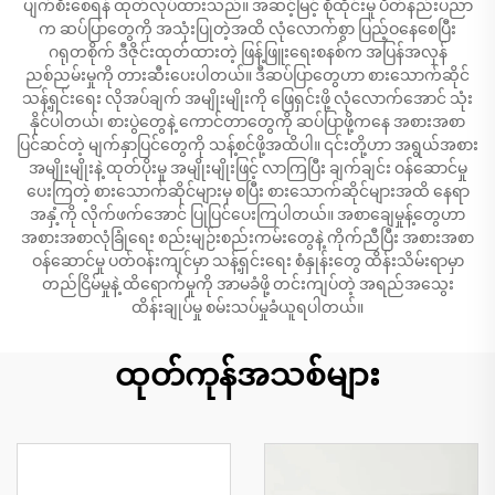
ပျက်စီးစေရန် ထုတ်လုပ်ထားသည်။ အဆင့်မြင့် စိုထိုင်းမှု ပိတ်နည်းပညာ
က ဆပ်ပြာတွေကို အသုံးပြုတဲ့အထိ လုံလောက်စွာ ပြည့်ဝနေစေပြီး
ဂရုတစိုက် ဒီဇိုင်းထုတ်ထားတဲ့ ဖြန့်ဖြူးရေးစနစ်က အပြန်အလှန်
ညစ်ညမ်းမှုကို တားဆီးပေးပါတယ်။ ဒီဆပ်ပြာတွေဟာ စားသောက်ဆိုင်
သန့်ရှင်းရေး လိုအပ်ချက် အမျိုးမျိုးကို ဖြေရှင်းဖို့ လုံလောက်အောင် သုံး
နိုင်ပါတယ်၊ စားပွဲတွေနဲ့ ကောင်တာတွေကို ဆပ်ပြာဖို့ကနေ အစားအစာ
ပြင်ဆင်တဲ့ မျက်နှာပြင်တွေကို သန့်စင်ဖို့အထိပါ။ ၎င်းတို့ဟာ အရွယ်အစား
အမျိုးမျိုးနဲ့ ထုတ်ပိုးမှု အမျိုးမျိုးဖြင့် လာကြပြီး ချက်ချင်း ဝန်ဆောင်မှု
ပေးကြတဲ့ စားသောက်ဆိုင်များမှ စပြီး စားသောက်ဆိုင်များအထိ နေရာ
အနှံ့ကို လိုက်ဖက်အောင် ပြုပြင်ပေးကြပါတယ်။ အစာချေမှုန့်တွေဟာ
အစားအစာလုံခြုံရေး စည်းမျဉ်းစည်းကမ်းတွေနဲ့ ကိုက်ညီပြီး အစားအစာ
ဝန်ဆောင်မှု ပတ်ဝန်းကျင်မှာ သန့်ရှင်းရေး စံနှုန်းတွေ ထိန်းသိမ်းရာမှာ
တည်ငြိမ်မှုနဲ့ ထိရောက်မှုကို အာမခံဖို့ တင်းကျပ်တဲ့ အရည်အသွေး
ထိန်းချုပ်မှု စမ်းသပ်မှုခံယူရပါတယ်။
ထုတ်ကုန်အသစ်များ