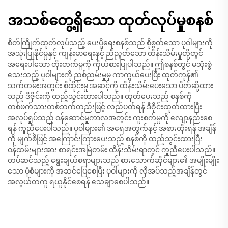
အသစ်တွေ့ရှိသော ထုတ်လုပ်မှုစနစ်
စိတ်ကြိုက်ထုတ်လုပ်သည့် ပေးပို့ရေးစနစ်သည် စိုစွတ်သော ပုဝါများကို
အသုံးပြုနိုင်မှုနှင့် ကျန်းမာရေးနှင့် ညီညွတ်သော ထိန်းသိမ်းမှုတို့တွင်
အရေးပါသော တိုးတက်မှုကို ကိုယ်စားပြုပါသည်။ ဤစနစ်တွင် မသုံးစွဲ
သေးသည့် ပုဝါများကို ညစ်ညမ်းမှုမှ ကာကွယ်ပေးပြီး ထုတ်ကုန်၏
သက်တမ်းအတွင်း စိုထိုင်းမှု အဆင့်ကို ထိန်းသိမ်းပေးသော ပိတ်ဆို့ထား
သည့် ဒီဇိုင်းကို ထည့်သွင်းထားပါသည်။ ထုတ်ပေးသည့် စနစ်ကို
တစ်ဖက်သားတစ်ဘက်တည်းဖြင့် လည်ပတ်ရန် ဒီဇိုင်းထုတ်ထားပြီး
အလုပ်ရှုပ်သည့် ဝန်ဆောင်မှုကာလအတွင်း ကူးစက်မှုကို လျော့နည်းစေ
ရန် ကူညီပေးပါသည်။ ပုဝါများ၏ အရေအတွက်နှင့် အစားထိုးရန် အချိန်
ကို မျက်စိဖြင့် အကြောင်းကြားပေးသည့် စနစ်ကို ထည့်သွင်းထားပြီး
ဝန်ထမ်းများအား စာရင်းအမြဲတမ်း ထိန်းသိမ်းရာတွင် ကူညီပေးပါသည်။
တပ်ဆင်သည့် ရွေးချယ်စရာများသည် စားသောက်ဆိုင်များ၏ အမျိုးမျိုး
သော ပုံစံများကို အဆင်ပြေစေပြီး ပုဝါများကို လိုအပ်သည့်အချိန်တွင်
အလွယ်တကူ ရယူနိုင်စေရန် သေချာစေပါသည်။