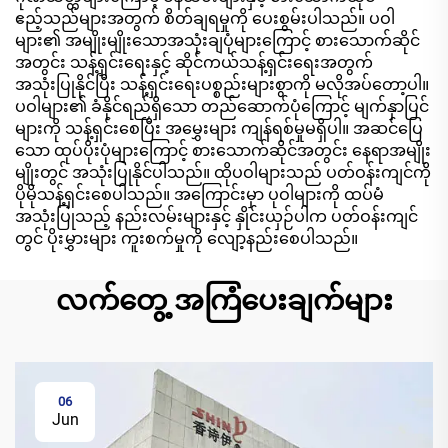
ဧည့်သည်များအတွက် စိတ်ချရမှုကို ပေးစွမ်းပါသည်။ ပဝါ
များ၏ အမျိုးမျိုးသောအသုံးချပုံများကြောင့် စားသောက်ဆိုင်
အတွင်း သန့်ရှင်းရေးနှင့် ဆိုင်ကယ်သန့်ရှင်းရေးအတွက်
အသုံးပြုနိုင်ပြီး သန့်ရှင်းရေးပစ္စည်းများစွာကို မလိုအပ်တော့ပါ။
ပဝါများ၏ ခံနိုင်ရည်ရှိသော တည်ဆောက်ပုံကြောင့် မျက်နှာပြင်
များကို သန့်ရှင်းစေပြီး အမွှေးများ ကျန်ရစ်မှုမရှိပါ။ အဆင်ပြေ
သော ထုပ်ပိုးပုံများကြောင့် စားသောက်ဆိုင်အတွင်း နေရာအမျိုး
မျိုးတွင် အသုံးပြုနိုင်ပါသည်။ ထိုပဝါများသည် ပတ်ဝန်းကျင်ကို
ပိုမိုသန့်ရှင်းစေပါသည်။ အကြောင်းမှာ ပုဝါများကို ထပ်မံ
အသုံးပြုသည့် နည်းလမ်းများနှင့် နှိုင်းယှဉ်ပါက ပတ်ဝန်းကျင်
တွင် ပိုးမွှားများ ကူးစက်မှုကို လျော့နည်းစေပါသည်။
လက်တွေ့ အကြံပေးချက်များ
06
Jun