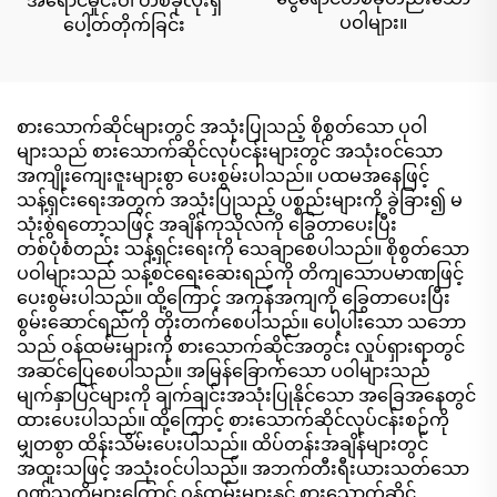
အရောင်မှိုင်းဝါ တစ်ခုလုံးရှိ
ပဝါများ။
ပေါ့တ်တိုက်ခြင်း
စားသောက်ဆိုင်များတွင် အသုံးပြုသည့် စိုစွတ်သော ပုဝါ
များသည် စားသောက်ဆိုင်လုပ်ငန်းများတွင် အသုံးဝင်သော
အကျိုးကျေးဇူးများစွာ ပေးစွမ်းပါသည်။ ပထမအနေဖြင့်
သန့်ရှင်းရေးအတွက် အသုံးပြုသည့် ပစ္စည်းများကို ခွဲခြား၍ မ
သုံးစွဲရတော့သဖြင့် အချိန်ကုသိုလ်ကို ခြွေတာပေးပြီး
တစ်ပုံစံတည်း သန့်ရှင်းရေးကို သေချာစေပါသည်။ စိုစွတ်သော
ပဝါများသည် သန့်စင်ရေးဆေးရည်ကို တိကျသောပမာဏဖြင့်
ပေးစွမ်းပါသည်။ ထို့ကြောင့် အကုန်အကျကို ခြွေတာပေးပြီး
စွမ်းဆောင်ရည်ကို တိုးတက်စေပါသည်။ ပေါ့ပါးသော သဘော
သည် ဝန်ထမ်းများကို စားသောက်ဆိုင်အတွင်း လှုပ်ရှားရာတွင်
အဆင်ပြေစေပါသည်။ အမြန်ခြောက်သော ပဝါများသည်
မျက်နှာပြင်များကို ချက်ချင်းအသုံးပြုနိုင်သော အခြေအနေတွင်
ထားပေးပါသည်။ ထို့ကြောင့် စားသောက်ဆိုင်လုပ်ငန်းစဉ်ကို
မျှတစွာ ထိန်းသိမ်းပေးပါသည်။ ထိပ်တန်းအချိန်များတွင်
အထူးသဖြင့် အသုံးဝင်ပါသည်။ အဘက်တီးရီးယားသတ်သော
ဂုဏ်သတ္တိများကြောင့် ဝန်ထမ်းများနှင့် စားသောက်ဆိုင်