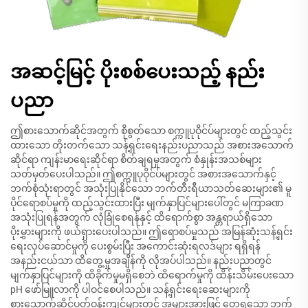
အဆင့်မြင့် ပိုးစစ်ပေးသည့် နည်း
ပညာ
ဤစားသောက်ဆိုင်အတွက် စိုစွတ်သော စက္ကူပုဝိုင်ပ်များတွင် ထည့်သွင်း
ထားသော တိုးတက်သော သန့်ရှင်းရေးနည်းပညာသည် အစားအသောက်
ဆိုင်ရာ ကျန်းမာရေးဆိုင်ရာ စိတ်ချရမှုအတွက် စံနှုန်းအသစ်များ
သတ်မှတ်ပေးပါသည်။ ဤစက္ကူပုဝိုင်ပ်များတွင် အစားအသောက်နှင့်
ဘက်စုံသုံးရာတွင် အသုံးပြုနိုင်သော ဘက်တီးရီယာသတ်ဆေးများ၏ မူ
ပိုင်ရောစပ်မှုကို ထည့်သွင်းထားပြီး မျက်နှာပြင်များပေါ်တွင် မကြာခဏ
အသုံးပြုရန်အတွက် လုံခြုံစေရန်နှင့် ထိရောက်စွာ အန္တရာယ်ရှိသော
ပိုးမွှားများကို ဖယ်ရှားပေးပါသည်။ ဤရောစပ်မှုသည် အမြန်ဆုံးသန့်ရှင်း
ရေးလုပ်ဆောင်မှုကို ပေးစွမ်းပြီး အကောင်းဆုံးရလဒ်များ ရရှိရန်
အနည်းငယ်သာ ထိတွေ့မှုအချိန်ကို လိုအပ်ပါသည်။ နည်းပညာတွင်
မျက်နှာပြင်များကို ထိခိုက်မှုမရှိစေဘဲ ထိရောက်မှုကို ထိန်းသိမ်းပေးသော
pH ဖော်မြူလာကို ပါဝင်စေပါသည်။ သန့်ရှင်းရေးဆေးများကို
စားသောက်ဆိုင်ပတ်ဝန်းကျင်များတွင် အများအားဖြင့် တွေ့ရသော ဘက်