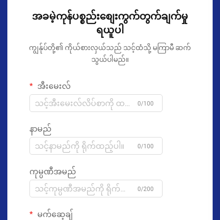
အခမဲ့ကုန်ပစ္စည်းစျေးကွက်တွက်ချက်မှု
ရယူပါ
ကျွန်ုပ်တို့၏ ကိုယ်စားလှယ်သည် သင့်ထံသို့ မကြာမီ ဆက်
သွယ်ပါမည်။
အီးမေးလ်
0/100
နာမည်
0/100
ကုမ္ပဏီအမည်
0/200
မက်ဆေ့ချ်