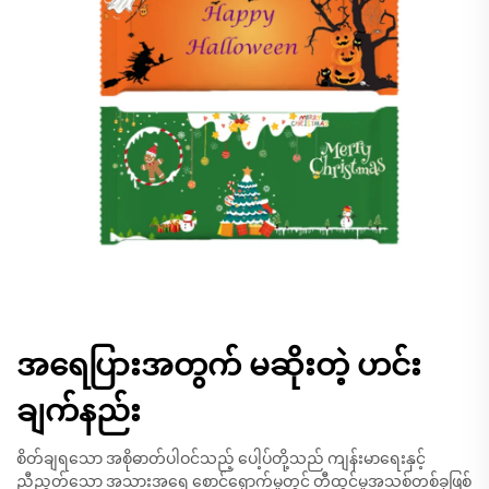
အရေပြားအတွက် မဆိုးတဲ့ ဟင်း
ချက်နည်း
စိတ်ချရသော အစိုဓာတ်ပါဝင်သည့် ပေါ့ပ်တို့သည် ကျန်းမာရေးနှင့်
ညီညွတ်သော အသားအရေ စောင့်ရှောက်မှုတွင် တီထွင်မှုအသစ်တစ်ခုဖြစ်