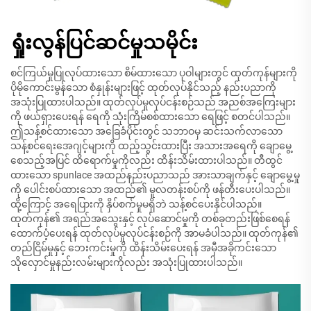
ရှုံးလွန်ပြင်ဆင်မှုသမိုင်း
စင်ကြယ်မှုပြုလုပ်ထားသော စိမ်ထားသော ပုဝါများတွင် ထုတ်ကုန်များကို
ပိုမိုကောင်းမွန်သော စံနှုန်းများဖြင့် ထုတ်လုပ်နိုင်သည့် နည်းပညာကို
အသုံးပြုထားပါသည်။ ထုတ်လုပ်မှုလုပ်ငန်းစဉ်သည် အညစ်အကြေးများ
ကို ဖယ်ရှားပေးရန် ရေကို သုံးကြိမ်စစ်ထားသော ရေဖြင့် စတင်ပါသည်။
ဤသန့်စင်ထားသော အခြေခံပိုင်းတွင် သဘာဝမှ ဆင်းသက်လာသော
သန့်စင်ရေးအေဂျင့်များကို ထည့်သွင်းထားပြီး အသားအရေကို ချောမွေ့
စေသည့်အပြင် ထိရောက်မှုကိုလည်း ထိန်းသိမ်းထားပါသည်။ တီထွင်
ထားသော spunlace အထည်နည်းပညာသည် အားသာချက်နှင့် ချောမွေ့မှု
ကို ပေါင်းစပ်ထားသော အထည်၏ မူလတန်းစပ်ကို ဖန်တီးပေးပါသည်။
ထို့ကြောင့် အရေပြားကို နှိပ်စက်မှုမရှိဘဲ သန့်စင်ပေးနိုင်ပါသည်။
ထုတ်ကုန်၏ အရည်အသွေးနှင့် လုပ်ဆောင်မှုကို တစ်ခုတည်းဖြစ်စေရန်
ထောက်ပံ့ပေးရန် ထုတ်လုပ်မှုလုပ်ငန်းစဉ်ကို အာမခံပါသည်။ ထုတ်ကုန်၏
တည်ငြိမ်မှုနှင့် ဘေးကင်းမှုကို ထိန်းသိမ်းပေးရန် အမှီအခိုကင်းသော
သိုလှောင်မှုနည်းလမ်းများကိုလည်း အသုံးပြုထားပါသည်။