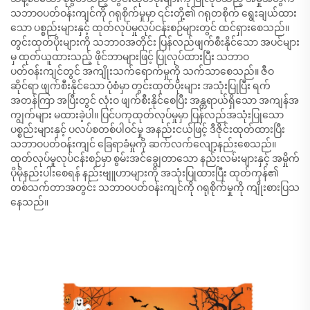
သဘာဝပတ်ဝန်းကျင်ကို ဂရုစိုက်မှုမှာ ၎င်းတို့၏ ဂရုတစိုက် ရွေးချယ်ထား
သော ပစ္စည်းများနှင့် ထုတ်လုပ်မှုလုပ်ငန်းစဉ်များတွင် ထင်ရှားစေသည်။
တွင်းထုတ်ပိုးများကို သဘာဝအတိုင်း ပြန်လည်ဖျက်စီးနိုင်သော အပင်များ
မှ ထုတ်ယူထားသည့် ဖိုင်ဘာများဖြင့် ပြုလုပ်ထားပြီး သဘာဝ
ပတ်ဝန်းကျင်တွင် အကျိုးသက်ရောက်မှုကို သက်သာစေသည်။ ဇီဝ
ဆိုင်ရာ ဖျက်စီးနိုင်သော ပုံစံမှာ တွင်းထုတ်ပိုးများ အသုံးပြုပြီး ရက်
အတန်ကြာ အပြီးတွင် လုံးဝ ဖျက်စီးနိုင်စေပြီး အန္တရာယ်ရှိသော အကျန်အ
ကျွက်များ မထားခဲ့ပါ။ ပြင်ပကုထုတ်လုပ်မှုမှာ ပြန်လည်အသုံးပြုသော
ပစ္စည်းများနှင့် ပလပ်စတစ်ပါဝင်မှု အနည်းငယ်ဖြင့် ဒီဇိုင်းထုတ်ထားပြီး
သဘာဝပတ်ဝန်းကျင် ခြေရာခံမှုကို ဆက်လက်လျော့နည်းစေသည်။
ထုတ်လုပ်မှုလုပ်ငန်းစဉ်မှာ စွမ်းအင်ချွေတာသော နည်းလမ်းများနှင့် အမှိုက်
ပိုမိုနည်းပါးစေရန် နည်းဗျူဟာများကို အသုံးပြုထားပြီး ထုတ်ကုန်၏
တစ်သက်တာအတွင်း သဘာဝပတ်ဝန်းကျင်ကို ဂရုစိုက်မှုကို ကျိုးစားပြသ
နေသည်။