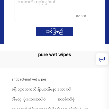
0/1000
တင်ပြမည်
pure wet wipes
antibacterial wet wipes
ခရီးသွား ဘက်တီးရီးယားနှိမ်နင်းသော ပုဝါ
အိမ်သုံး ပိုးသေဆေးပါဝါ
အသစ်ပုဝါစို