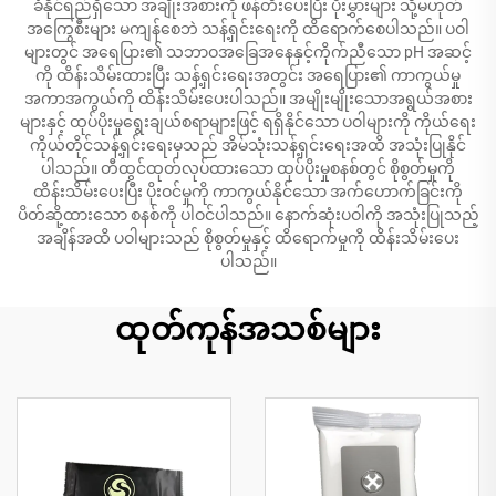
ခံနိုင်ရည်ရှိသော အချိုးအစားကို ဖန်တီးပေးပြီး ပိုးမွှားများ သို့မဟုတ်
အကြွေစီးများ မကျန်စေဘဲ သန့်ရှင်းရေးကို ထိရောက်စေပါသည်။ ပဝါ
များတွင် အရေပြား၏ သဘာဝအခြေအနေနှင့်ကိုက်ညီသော pH အဆင့်
ကို ထိန်းသိမ်းထားပြီး သန့်ရှင်းရေးအတွင်း အရေပြား၏ ကာကွယ်မှု
အကာအကွယ်ကို ထိန်းသိမ်းပေးပါသည်။ အမျိုးမျိုးသောအရွယ်အစား
များနှင့် ထုပ်ပိုးမှုရွေးချယ်စရာများဖြင့် ရရှိနိုင်သော ပဝါများကို ကိုယ်ရေး
ကိုယ်တိုင်သန့်ရှင်းရေးမှသည် အိမ်သုံးသန့်ရှင်းရေးအထိ အသုံးပြုနိုင်
ပါသည်။ တီထွင်ထုတ်လုပ်ထားသော ထုပ်ပိုးမှုစနစ်တွင် စိုစွတ်မှုကို
ထိန်းသိမ်းပေးပြီး ပိုးဝင်မှုကို ကာကွယ်နိုင်သော အက်ဟောက်ခြင်းကို
ပိတ်ဆို့ထားသော စနစ်ကို ပါဝင်ပါသည်။ နောက်ဆုံးပဝါကို အသုံးပြုသည့်
အချိန်အထိ ပဝါများသည် စိုစွတ်မှုနှင့် ထိရောက်မှုကို ထိန်းသိမ်းပေး
ပါသည်။
ထုတ်ကုန်အသစ်များ