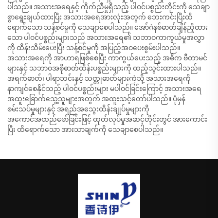
ပါသည်။ အသားအရေနှင့် ကိုက်ညီမှုရှိသည့် ပါဝင်ပစ္စည်းတိုင်းကို သေချာ
စွာရွေးချယ်ထားပြီး အသားအရေအားလုံးအတွက် ဘေးကင်းပြီးထိ
ရောက်သော သန့်စင်မှုကို သေချာစေပါသည်။ အော်ဂဲနစ်ဓာတ်ချိန်ညှိထား
သော ပါဝင်ပစ္စည်းများသည် အသားအရေ၏ သဘာဝကာကွယ်မှုအလွှာ
ကို ထိန်းသိမ်းပေးပြီး သန့်စင်မှုကို အပြည့်အဝပေးစွမ်းပါသည်။
အသားအရေကို အာဟာရဖြစ်စေပြီး ကာကွယ်ပေးသည့် အဓိက ဗီတာမင်
များနှင့် သဘာဝအစိုဓာတ်ထိန်းပစ္စည်းများကို ထည့်သွင်းထားပါသည်။
အရက်ဓာတ်၊ ပါရာဘင်းနှင့် သတ္တုဓာတ်များကဲ့သို့ အသားအရေကို
နာကျင်စေနိုင်သည့် ပါဝင်ပစ္စည်းများ မပါဝင်ခြင်းကြောင့် အသားအရေ
အထူးခြောက်သွေ့သူများအတွက် အထူးသင့်တော်ပါသည်။ ပုံမှန်
စမ်းသပ်မှုများနှင့် အရည်အသွေးထိန်းချုပ်မှုများကို
အကောင်အထည်ဖော်ခြင်းဖြင့် ထုတ်လုပ်မှုအဆင့်တိုင်းတွင် အားကောင်း
ပြီး ထိရောက်သော အားသာချက်ကို သေချာစေပါသည်။