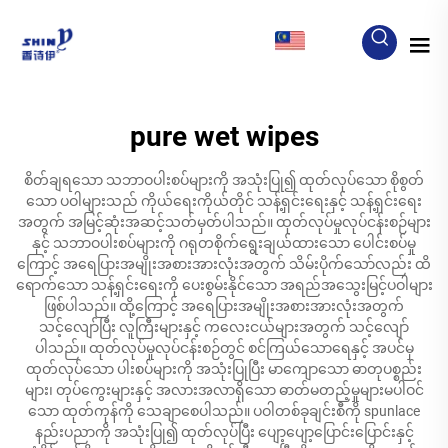
MY
pure wet wipes
စိတ်ချရသော သဘာဝပါးစပ်များကို အသုံးပြု၍ ထုတ်လုပ်သော စိုစွတ်
သော ပဝါများသည် ကိုယ်ရေးကိုယ်တိုင် သန့်ရှင်းရေးနှင့် သန့်ရှင်းရေး
အတွက် အမြင့်ဆုံးအဆင့်သတ်မှတ်ပါသည်။ ထုတ်လုပ်မှုလုပ်ငန်းစဉ်များ
နှင့် သဘာဝပါးစပ်များကို ဂရုတစိုက်ရွေးချယ်ထားသော ပေါင်းစပ်မှု
ကြောင့် အရေပြားအမျိုးအစားအားလုံးအတွက် သိမ်းပိုက်သော်လည်း ထိ
ရောက်သော သန့်ရှင်းရေးကို ပေးစွမ်းနိုင်သော အရည်အသွေးမြင့်ပဝါများ
ဖြစ်ပါသည်။ ထို့ကြောင့် အရေပြားအမျိုးအစားအားလုံးအတွက်
သင့်လျော်ပြီး လူကြီးများနှင့် ကလေးငယ်များအတွက် သင့်လျော်
ပါသည်။ ထုတ်လုပ်မှုလုပ်ငန်းစဉ်တွင် စင်ကြယ်သောရေနှင့် အပင်မှ
ထုတ်လုပ်သော ပါးစပ်များကို အသုံးပြုပြီး မာကျောသော ဓာတုပစ္စည်း
များ၊ တုပ်ကွေးများနှင့် အလားအလာရှိသော ဓာတ်မတည့်မှုများမပါဝင်
သော ထုတ်ကုန်ကို သေချာစေပါသည်။ ပဝါတစ်ခုချင်းစီကို spunlace
နည်းပညာကို အသုံးပြု၍ ထုတ်လုပ်ပြီး ပျော့ပျော့ပြောင်းပြောင်းနှင့်