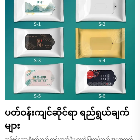
ပတ်ဝန်းကျင်ဆိုင်ရာ ရည်ရွယ်ချက်
များ
သန့်စင်သော စိုစွတ်သည့် တွင်းထုတ်ပိုးများကို ပြုလုပ်သည့် အမှုအတွက်