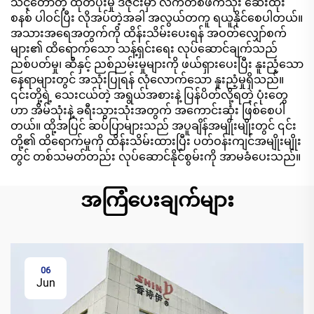
သင့်တော်တဲ့ ထုတ်ပိုးမှု ဒီဇိုင်းမှာ လက်တစ်ဖက်သုံး ဆေးထိုး
စနစ် ပါဝင်ပြီး လိုအပ်တဲ့အခါ အလွယ်တကူ ရယူနိုင်စေပါတယ်။
အသားအရေအတွက်ကို ထိန်းသိမ်းပေးရန် အဝတ်လျှော်စက်
များ၏ ထိရောက်သော သန့်ရှင်းရေး လုပ်ဆောင်ချက်သည်
ညစ်ပတ်မှု၊ ဆီနှင့် ညစ်ညမ်းမှုများကို ဖယ်ရှားပေးပြီး နူးညံ့သော
နေရာများတွင် အသုံးပြုရန် လုံလောက်သော နူးညံ့မှုရှိသည်။
၎င်းတို့ရဲ့ သေးငယ်တဲ့ အရွယ်အစားနဲ့ ပြန်ပိတ်လို့ရတဲ့ ပုံးတွေ
ဟာ အိမ်သုံးနဲ့ ခရီးသွားသုံးအတွက် အကောင်းဆုံး ဖြစ်စေပါ
တယ်။ ထို့အပြင် ဆပ်ပြာများသည် အပူချိန်အမျိုးမျိုးတွင် ၎င်း
တို့၏ ထိရောက်မှုကို ထိန်းသိမ်းထားပြီး ပတ်ဝန်းကျင်အမျိုးမျိုး
တွင် တစ်သမတ်တည်း လုပ်ဆောင်နိုင်စွမ်းကို အာမခံပေးသည်။
အကြံပေးချက်များ
06
Jun