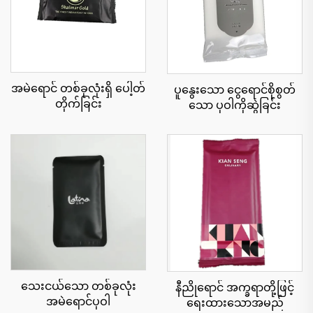
အမဲရောင် တစ်ခုလုံးရှိ ပေါ့တ်
ပူနွေးသော ငွေရောင်စိုစွတ်
တိုက်ခြင်း
သော ပုဝါကိုဆွဲခြင်း
သေးငယ်သော တစ်ခုလုံး
နီညိုရောင် အက္ခရာတို့ဖြင့်
အမဲရောင်ပုဝါ
ရေးထားသောအမည်