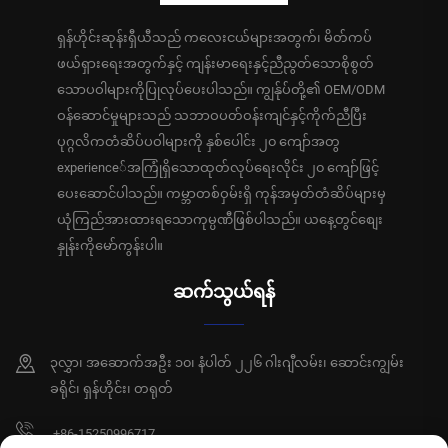
ရှန်ဟိုင်းဆုန်းရှီယီသည် ကလေးငယ်များအတွက်၊ မိတ်ကပ်
ဖယ်ရှားရေးအတွက်နှင့် ကျန်းမာရေးနှင့်ညီညွတ်သောစိုစွတ်
သောပဝါများကိုပြုလုပ်ပေးပါသည်။ ကျွန်ုပ်တို့၏ OEM/ODM
ဝန်ဆောင်မှုများသည် သဘာဝပတ်ဝန်းကျင်နှင့်ကိုက်ညီပြီး
ပုဂ္ဂလိကတံဆိပ်ပဝါများကို နှစ်ပေါင်း ၂၀ ကျော်အတွ
experience်အကြုံရှိသောထုတ်လုပ်ရေးလိုင်း ၂၀ ကျော်ဖြင့်
ပေးဆောင်ပါသည်။ ကမ္ဘာတစ်ဝှမ်းရှိ ကုန်အမှတ်တံဆိပ်များမှ
ယုံကြည်အားထားရသောကုမ္ပဏီဖြစ်ပါသည်။ ယနေ့တွင်စျေး
နှုန်းကိုမော်ကွန်းပါ။
ဆက်သွယ်ရန်
၃လွှာ၊ အဆောက်အဦး ၁၀၊ နံပါတ် ၂၂၆ ဂါးဂျီလမ်း၊ ဆောင်းကျွမ်း
ခရိုင်၊ ရှန်ဟိုင်း၊ တရုတ်
+86-15250996717