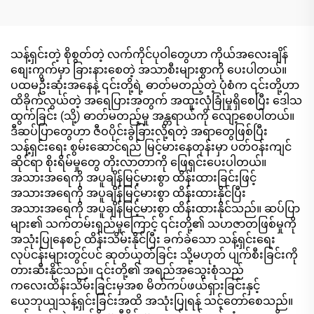
သန့်ရှင်းတဲ့ စိုစွတ်တဲ့ လက်ကိုင်ပုဝါတွေဟာ ကိုယ်အလေးချိန်
စျေးကွက်မှာ ခြားနားစေတဲ့ အသာစီးများစွာကို ပေးပါတယ်။
ပထမဦးဆုံးအနေနဲ့ ၎င်းတို့ရဲ့ ဓာတ်မတည့်တဲ့ ပုံစံက ၎င်းတို့ဟာ
ထိခိုက်လွယ်တဲ့ အရေပြားအတွက် အထူးလုံခြုံမှုရှိစေပြီး ဒေါသ
ထွက်ခြင်း (သို့) ဓာတ်မတည့်မှု အန္တရာယ်ကို လျော့စေပါတယ်။
ဒီဆပ်ပြာတွေဟာ ဇီဝပိုင်းခွဲခြားလို့ရတဲ့ အရာတွေဖြစ်ပြီး
သန့်ရှင်းရေး စွမ်းဆောင်ရည် မြင့်မားနေတုန်းမှာ ပတ်ဝန်းကျင်
ဆိုင်ရာ စိုးရိမ်မှုတွေ တိုးလာတာကို ဖြေရှင်းပေးပါတယ်။
အသားအရေကို အပူချိန်မြင့်မားစွာ ထိန်းထားခြင်းဖြင့်
အသားအရေကို အပူချိန်မြင့်မားစွာ ထိန်းထားနိုင်ပြီး
အသားအရေကို အပူချိန်မြင့်မားစွာ ထိန်းထားနိုင်သည်။ ဆပ်ပြာ
များ၏ သက်တမ်းရှည်မှုကြောင့် ၎င်းတို့၏ သဟဇာတဖြစ်မှုကို
အသုံးပြုနေစဉ် ထိန်းသိမ်းနိုင်ပြီး ခက်ခဲသော သန့်ရှင်းရေး
လုပ်ငန်းများတွင်ပင် ဆုတ်ယုတ်ခြင်း သို့မဟုတ် ပျက်စီးခြင်းကို
တားဆီးနိုင်သည်။ ၎င်းတို့၏ အရည်အသွေးစုံသည်
ကလေးထိန်းသိမ်းခြင်းမှအစ မိတ်ကပ်ဖယ်ရှားခြင်းနှင့်
ယေဘုယျသန့်ရှင်းခြင်းအထိ အသုံးပြုရန် သင့်တော်စေသည်။