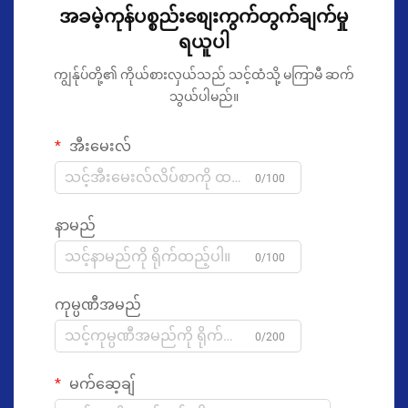
အခမဲ့ကုန်ပစ္စည်းစျေးကွက်တွက်ချက်မှု
ရယူပါ
ကျွန်ုပ်တို့၏ ကိုယ်စားလှယ်သည် သင့်ထံသို့ မကြာမီ ဆက်
သွယ်ပါမည်။
အီးမေးလ်
0/100
နာမည်
0/100
ကုမ္ပဏီအမည်
0/200
မက်ဆေ့ချ်