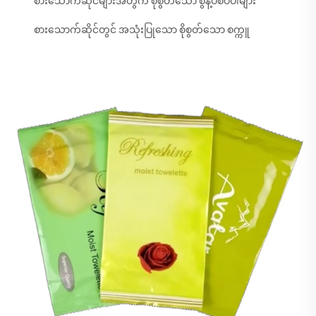
စားသောက်ဆိုင်များအတွက် စိုစွတ်သော စွန့်ပစ်ပဝါများ
စားသောက်ဆိုင်တွင် အသုံးပြုသော စိုစွတ်သော စက္ကူ