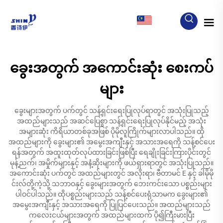
MY
ခွေးအတွက် အကောင်းဆုံး စေးကပ်
များ
ခွေးများအတွက် ပက်တွင် သန့်ရှင်းရေးပြုလုပ်ရာတွင် အသုံးပြုသည့်
အထည်များသည် အဆင်ပြေစွာ သန့်ရှင်းရေးပြုလုပ်နိုင်မည့် အသုံး
အများဆုံး ကိရိယာတစ်ခုအဖြစ် ပိုမိုလူကြိုက်များလာပါသည်။ ထို
အထည်များကို ခွေးများ၏ အမွေးအကျီးနှင့် အသားအရေကို သန့်စင်ပေး
ရန်အတွက် အထူးထုတ်လုပ်ထားခြင်းဖြစ်ပြီး ရေချိုးခြင်းကြားပိုင်းတွင်
မုန့်ညက်၊ အမှိုက်များနှင့် အနံ့ဆိုးများကို ဖယ်ရှားရာတွင် အသုံးပြုသည်။
အကောင်းဆုံး ပက်တွင် အထည်များတွင် အလိုးရာ၊ ဗီတာမင် E နှင့် ခါမိုမို
င်းလ်တို့ကဲ့သို့ သဘာဝနှင့် ခွေးများအတွက် ဘေးကင်းသော ပစ္စည်းများ
ပါဝင်ပါသည်။ ထိုပစ္စည်းများသည် သန့်စင်ပေးရုံသာမက ခွေးများ၏
အမွေးအကျီးနှင့် အသားအရေကို ပြုပြင်ပေးသည်။ အထည်များသည်
ကလေးငယ်များအတွက် အထည်များထက် ပို၍ကြီးမားပြီး