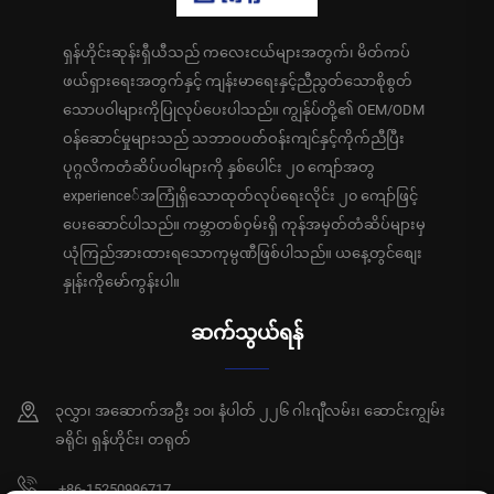
ရှန်ဟိုင်းဆုန်းရှီယီသည် ကလေးငယ်များအတွက်၊ မိတ်ကပ်
ဖယ်ရှားရေးအတွက်နှင့် ကျန်းမာရေးနှင့်ညီညွတ်သောစိုစွတ်
သောပဝါများကိုပြုလုပ်ပေးပါသည်။ ကျွန်ုပ်တို့၏ OEM/ODM
ဝန်ဆောင်မှုများသည် သဘာဝပတ်ဝန်းကျင်နှင့်ကိုက်ညီပြီး
ပုဂ္ဂလိကတံဆိပ်ပဝါများကို နှစ်ပေါင်း ၂၀ ကျော်အတွ
experience်အကြုံရှိသောထုတ်လုပ်ရေးလိုင်း ၂၀ ကျော်ဖြင့်
ပေးဆောင်ပါသည်။ ကမ္ဘာတစ်ဝှမ်းရှိ ကုန်အမှတ်တံဆိပ်များမှ
ယုံကြည်အားထားရသောကုမ္ပဏီဖြစ်ပါသည်။ ယနေ့တွင်စျေး
နှုန်းကိုမော်ကွန်းပါ။
ဆက်သွယ်ရန်
၃လွှာ၊ အဆောက်အဦး ၁၀၊ နံပါတ် ၂၂၆ ဂါးဂျီလမ်း၊ ဆောင်းကျွမ်း
ခရိုင်၊ ရှန်ဟိုင်း၊ တရုတ်
+86-15250996717