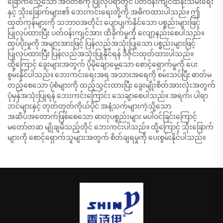
ခြောက်သွေ့သော အဝတ်စကို ပြုလုပ်ရာတွင် ပတ်ဝန်းကျင်ထိန်းသိမ်းရေး
နှင့် သိုးခြောက်များ၏ ဘေးကင်းရေးတို့ကို အဓိကထားပါသည်။ ဤ
ထုတ်ကုန်များကို သဘာဝအတိုင်း ပျောပျက်နိုင်သော ပစ္စည်းများဖြင့်
ပြုလုပ်ထားပြီး ပတ်ဝန်းကျင်အား ထိခိုက်မှုကို လျော့နည်းစေပါသည်။
ထုပ်ပိုးမှုကို အများအားဖြင့် ပြန်လည်အသုံးပြုသော ပစ္စည်းများဖြင့်
ပြုလုပ်ထားပြီး ပြန်လည်အသုံးပြုနိုင်ရန် ဒီဇိုင်းထုတ်ထားပါသည်။
ထို့ကြောင့် ခွေးများအတွက် ပိုမိုချောမွေ့သော စောင့်ရှောက်မှုကို ပေး
စွမ်းနိုင်ပါသည်။ ဘေးကင်းရေးအရ အသားအရေကို စမ်းသပ်ပြီး ဓာတ်မ
တည့်စေသော ပုံစံများကို ထည့်သွင်းထားပြီး ခွေးမျိုးစိတ်အားလုံးအတွက်
ပုံမှန်အသုံးပြုရန် ဘေးကင်းကြောင်း သေချာစေပါသည်။ အရက်၊ ပါရာ
ဘင်များနှင့် တုတ်တုတ်ကိုယ်ပိုင် အနံ့သက်များကဲ့သို့သော
အဆိပ်အတောက်ဖြစ်စေသော ဓာတုပစ္စည်းများ မပါဝင်ခြင်းကြောင့်
မတော်တဆ မျိုချမိသည့်တိုင် ဘေးကင်းပါသည်။ ထို့ကြောင့် သိုးခြောက်
များကို စောင့်ရှောက်သူများအတွက် စိတ်ချရမှုကို ပေးစွမ်းနိုင်ပါသည်။