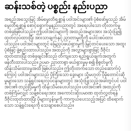
ဆန်းသစ်တဲ့ ပစ္စည်း နည်းပညာ
အရည်အသွေးမြင့် အိမ်မွေးတိရစ္ဆာန် ပဝါအင်းများ၏ ပုံစံဖော်မှုသည် အိမ်
မွေးတိရစ္ဆာန် စောင့်ရှောက်မှုနည်းပညာတွင် အရေးပါသော တိုးတက်မှု
တစ်ခုဖြစ်ပါသည်။ ဤပဝါအင်းများကို အထည်အများအား အသုံးပြု၍
ထုတ်လုပ်ထားပြီး အားသာချက်နှင့် ညှာတာမှုတို့ကို ပေါင်းစပ်ထား
ပါသည်။ ပဝါအင်းများတွင် မြေညှပ်ဖယ်ရှားမှုကို မြှင့်တင်ပေးသော အထူး
ပုံစံဖြင့် ဖွဲ့စည်းထားပါသည်။ အထည်ကို အလွှာများစွာဖြင့် ဒီဇိုင်း
ထုတ်ထားပြီး တစ်ခုချင်းစီသည် တိကျသော ရည်ရွယ်ချက်အတွက်
ဖန်တီးထားပါသည်။ ဥပမာ- ညှာတာစွာ ဖယ်ရှားမှုမှ စ၍ စိုစွတ်မှုကို
ထိန်းသိမ်းထားမှုအထိ ဖြစ်ပါသည်။ ဤတိုးတက်သော တည်ဆောက်ပုံ
ကြောင့် ပဝါအင်းများသည် ပိုကြီးသော ခွေးများ သို့မဟုတ် ပိုမိုတောင်းဆို
မှုများသော သန့်ရှင်းရေးလုပ်ငန်းများတွင် အသုံးပြုသည့်အခါတွင်ပင် ပဝါ
အင်း၏ တည်ငြိမ်မှုကို ထိန်းသိမ်းပေးပါသည်။ ပဝါအင်း၏ အထည်ကို
တစ်ကြိမ်လျှင် သန့်စင်ရေးအား အကောင်းဆုံးပမာဏ ထုတ်လွှတ်ရန်
ဒီဇိုင်းထုတ်ထားပြီး ပိုများလွန်းမှုကို ကာကွယ်ပေးသည့်အပြင် ထိရောက်
သော သန့်ရှင်းရေးကို သေချာစေပါသည်။