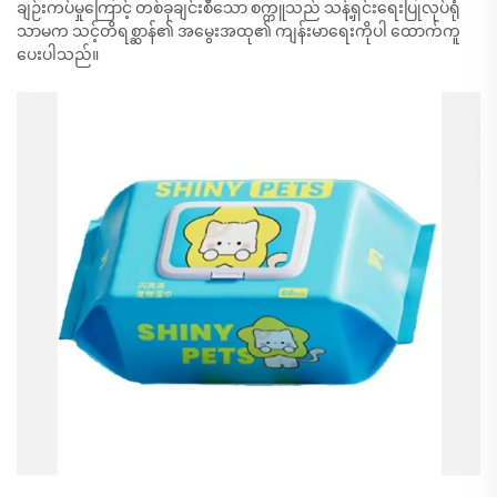
ချဉ်းကပ်မှုကြောင့် တစ်ခုချင်းစီသော စက္ကူသည် သန့်ရှင်းရေးပြုလုပ်ရုံ
သာမက သင့်တိရစ္ဆာန်၏ အမွေးအထု၏ ကျန်းမာရေးကိုပါ ထောက်ကူ
ပေးပါသည်။