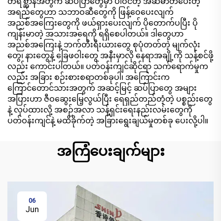
တိရိစ္ဆာန်အတွက် ဆပ်ပြာတွေမှာ ပါဝင်တဲ့ အဆီဓာတ်ပေးတဲ့
အရည်တွေဟာ သဘာဝဆီတွေကို ဖြန့်ဝေပေးလျက်
အညစ်အကြေးတွေကို ဖယ်ရှားပေးလျက် ပိုတောက်ပပြီး ပို
ကျန်းမာတဲ့ အသားအရေကို ရရှိစေပါတယ်။ ဒါတွေဟာ
အညစ်အကြေးနဲ့ ဘက်တီးရီးယားတွေ စုပုံတတ်တဲ့ မျက်လုံး
တွေ၊ နားတွေနဲ့ ခြေဖဝါးတွေ အနီးမှာလို နေရာအချို့ကို သန့်စင်ဖို့
လည်း ကောင်းပါတယ်။ ပတ်ဝန်းကျင်ဆိုင်ရာ သက်ရောက်မှုက
လည်း အခြား စဉ်းစားစရာတစ်ခုပါ၊ အကြောင်းက
ကြောင်တောင်သားအတွက် အဆင့်မြင့် ဆပ်ပြာတွေ အများ
အပြားဟာ ဇီဝဆွေးမြေ့လွယ်ပြီး ရေရှည်တည်တံ့တဲ့ ပစ္စည်းတွေ
နဲ့ လုပ်ထားလို့ အစဉ်အလာ သန့်ရှင်းရေးနည်းလမ်းတွေကို
ပတ်ဝန်းကျင်နဲ့ မထိခိုက်တဲ့ အခြားရွေးချယ်မှုတစ်ခု ပေးလို့ပါ။
အကြံပေးချက်များ
06
Jun