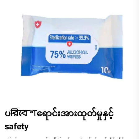
ပরিবেশရောင်းအားထုတ်မှုနှင့်
safety