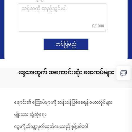
0/1000
တင်ပြမည်
ခွေးအတွက် အကောင်းဆုံး စေးကပ်များ
ချောင်း၏ ကြောပ်များကို သန်သန်ဖြစ်စေရန် ဇယားဝိုင်များ
မျိုးသား ဆွဲဆွဲရေး
ခွေးကိုယ်ခန္တာပုတ်သုတ်ပေးသည့် စွန့်ပစ်ပဝါ