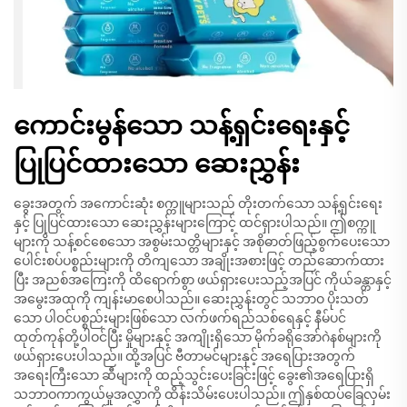
ကောင်းမွန်သော သန့်ရှင်းရေးနှင့်
ပြုပြင်ထားသော ဆေးညွှန်း
ခွေးအတွက် အကောင်းဆုံး စက္ကူများသည် တိုးတက်သော သန့်ရှင်းရေး
နှင့် ပြုပြင်ထားသော ဆေးညွှန်းများကြောင့် ထင်ရှားပါသည်။ ဤစက္ကူ
များကို သန့်စင်စေသော အစွမ်းသတ္တိများနှင့် အစိုဓာတ်ဖြည့်စွက်ပေးသော
ပေါင်းစပ်ပစ္စည်းများကို တိကျသော အချိုးအစားဖြင့် တည်ဆောက်ထား
ပြီး အညစ်အကြေးကို ထိရောက်စွာ ဖယ်ရှားပေးသည့်အပြင် ကိုယ်ခန္တာနှင့်
အမွေးအထုကို ကျန်းမာစေပါသည်။ ဆေးညွှန်းတွင် သဘာဝ ပိုးသတ်
သော ပါဝင်ပစ္စည်းများဖြစ်သော လက်ဖက်ရည်သစ်ရေနှင့် နီမ်ပင်
ထုတ်ကုန်တို့ပါဝင်ပြီး မှိုများနှင့် အကျိုးရှိသော မိုက်ခရိုအော်ဂဲနစ်များကို
ဖယ်ရှားပေးပါသည်။ ထို့အပြင် ဗီတာမင်များနှင့် အရေပြားအတွက်
အရေးကြီးသော ဆီများကို ထည့်သွင်းပေးခြင်းဖြင့် ခွေး၏အရေပြားရှိ
သဘာဝကာကွယ်မှုအလွှာကို ထိန်းသိမ်းပေးပါသည်။ ဤနှစ်ထပ်ခြေလှမ်း