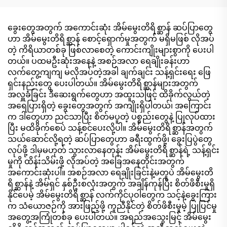
ခွေးတွေအတွက် အကောင်းဆုံး အိမ်မွေးတိရိစ္ဆာန် ဆပ်ပြာတွေ
ဟာ အိမ်မွေးတိရိစ္ဆာန် စောင့်ရှောက်မှုအတွက် မရှိမဖြစ် လိုအပ်
တဲ့ ကိရိယာတစ်ခု ဖြစ်လာစေတဲ့ ကောင်းကျိုးများစွာကို ပေးပါ
တယ်။ ပထမဦးဆုံးအနေနဲ့ အစဉ်အလာ ရေချိုးခန်းဟာ
လက်တွေ့ကျကျ မလိုအပ်တဲ့အခါ ချက်ချင်း သန့်ရှင်းရေး ဖြေ
ရှင်းနည်းတွေ ပေးပါတယ်။ အိမ်မွေးတိရိစ္ဆာန်များအတွက်
အလှူခံခြင်း ဒီဆေးရွက်တွေဟာ အထူးသဖြင့် ထိခိုက်လွယ်တဲ့
အရေပြားရှိတဲ့ ခွေးတွေအတွက် အကျိုးရှိပါတယ်၊ အကြောင်း
က ဒါတွေဟာ ညင်သာပြီး စိတ်မပူတဲ့ ပစ္စည်းတွေနဲ့ ပြုလုပ်ထား
ပြီး မထိခိုက်စေပဲ သန့်စင်ပေးလို့ပါ။ အိမ်မွေးတိရိစ္ဆာန်အတွက်
သယ်ဆောင်လို့ရတဲ့ ဆပ်ပြာတွေဟာ ခရီးထွက်ဖို့၊ ခွေးပြပွဲတွေ
လုပ်ဖို့ ဒါမှမဟုတ် သွားလာနေတုန်း အိမ်မွေးတိရိစ္ဆာန်ရဲ့ သန့်ရှင်း
မှုကို ထိန်းသိမ်းဖို့ လိုအပ်တဲ့ အခြေအနေတိုင်းအတွက်
အကောင်းဆုံးပါ။ အစဉ်အလာ ရေချိုးခြင်းနဲ့မတူပဲ အိမ်မွေးတိ
ရိစ္ဆာန်နဲ့ အိမ်ရှင် နှစ်ဦးစလုံးအတွက် အချိန်ကုန်ပြီး စိတ်ဖိစီးမှုရှိ
နိုင်ပေမဲ့ အိမ်မွေးတိရိစ္ဆာန် လက်ကိုင်ပုဝါတွေက သင့်နဲ့ခွေးကြား
က သံယောဇဉ်ကို အားဖြည့်ဖို့ ကူညီနိုင်တဲ့ စိတ်ဖိစီးမှုမဲ့ ပြုပြင်မှု
အတွေ့အကြုံတစ်ခု ပေးပါတယ်။ အရည်အသွေးမြင့် အိမ်မွေး