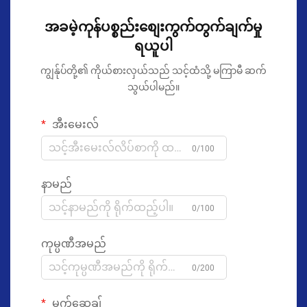
အခမဲ့ကုန်ပစ္စည်းစျေးကွက်တွက်ချက်မှု
ရယူပါ
ကျွန်ုပ်တို့၏ ကိုယ်စားလှယ်သည် သင့်ထံသို့ မကြာမီ ဆက်
သွယ်ပါမည်။
အီးမေးလ်
0/100
နာမည်
0/100
ကုမ္ပဏီအမည်
0/200
မက်ဆေ့ချ်