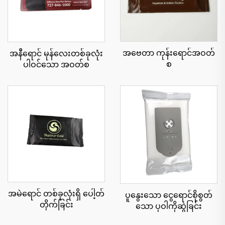
အဗေတာ ကုန်းရောင်အဝတ်
အနီရောင် မုန်လေးတစ်ခုလုံး
စ
ပါဝင်သော အဝတ်စ
အမဲရောင် တစ်ခုလုံးရှိ ပေါ့တ်
ပူနွေးသော ငွေရောင်စိုစွတ်
တိုက်ခြင်း
သော ပုဝါကိုဆွဲခြင်း