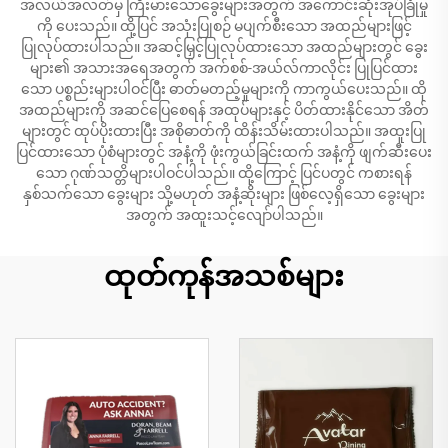
အလယ်အလတ်မှ ကြီးမားသောခွေးများအတွက် အကောင်းဆုံးအုပ်ခြုံမှု
ကို ပေးသည်။ ထို့ပြင် အသုံးပြုစဉ် မပျက်စီးသော အထည်များဖြင့်
ပြုလုပ်ထားပါသည်။ အဆင့်မြှင့်ပြုလုပ်ထားသော အထည်များတွင် ခွေး
များ၏ အသားအရေအတွက် အက်စစ်-အယ်လ်ကာလိုင်း ပြုပြင်ထား
သော ပစ္စည်းများပါဝင်ပြီး ဓာတ်မတည့်မှုများကို ကာကွယ်ပေးသည်။ ထို
အထည်များကို အဆင်ပြေစေရန် အထုပ်များနှင့် ပိတ်ထားနိုင်သော အိတ်
များတွင် ထုပ်ပိုးထားပြီး အစိုဓာတ်ကို ထိန်းသိမ်းထားပါသည်။ အထူးပြု
ပြင်ထားသော ပုံစံများတွင် အနံ့ကို ဖုံးကွယ်ခြင်းထက် အနံ့ကို ဖျက်ဆီးပေး
သော ဂုဏ်သတ္တိများပါဝင်ပါသည်။ ထို့ကြောင့် ပြင်ပတွင် ကစားရန်
နှစ်သက်သော ခွေးများ သို့မဟုတ် အနံ့ဆိုးများ ဖြစ်လေ့ရှိသော ခွေးများ
အတွက် အထူးသင့်လျော်ပါသည်။
ထုတ်ကုန်အသစ်များ