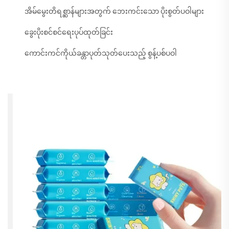
အိမ်မွေးတိရစ္ဆာန်များအတွက် ဘေးကင်းသော ပိုးစွတ်ပဝါများ
ခွေးပိုးစင်စင်ရေးပုပ်ထုတ်ခြင်း
ကောင်းကင်ကိုယ်ခန္တာပုတ်သုတ်ပေးသည့် စွန့်ပစ်ပဝါ