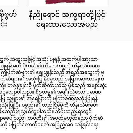
ိုစွတ်
နီညိုရောင် အက္ခရာတို့ဖြင့်
င်း
ရေးထားသောအမည်
ားအတွက် အထူးသဖြင့် အသုံးပြုရန် အထက်ပါအားသာ
ြုရန်အထိ ပိုက်ဆံ၏ ထိရောက်မှုကို ထိန်းသိမ်းပေး
ည်။ ဤပိုက်ဆံများ၏ စျေးနှုန်းသည် အရည်အသွေးကို မ
ပိုက်ဆံများ၏ အသုံးပြုနိုင်မှုသည် အခြားအားသာချက်
သည်။ တစ်ခုချင်းစီ ပိုက်ဆံထားသည့် ပုံစံသည် အများဆုံး
သင့်လျော်ပါသည်။ စိုစွတ်မှု၏ အချိုးညီသော ပမာဏ
အသုံးပြုသူများ၏ အရေပြားကို မကြာခဏအသုံးပြုရန်
ြုပြီး ပစ္စည်း၏ တည်ငြိမ်မှုကို ထိန်းသိမ်းပေး
 သိမ်းဆည်းရလွယ်ကူပါသည်။ သိမ်းဆည်းရာတွင်
ချာစေပါသည်။ ထပ်တိုး၍၊ အဝတ်မဟုတ်သော ပိုက်ဆံ
်ဆံများကို မဖြတ်တောက်စေဘဲ အပြည့်အဝ သန့်ရှင်းရေး