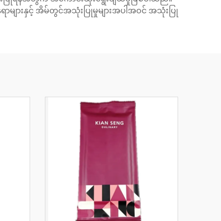
များနှင့် အိမ်တွင်အသုံးပြုမှုများအပါအဝင် အသုံးပြု