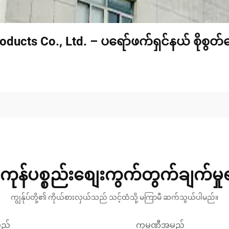
oducts Co., Ltd. – ပရော်ဖက်ရှင်နယ် စိုစွတ
ကုန်ပစ္စည်းစျေးကွက်တွက်ချက်မှ
ကျွန်ုပ်တို့၏ ကိုယ်စားလှယ်သည် သင့်ထံသို့ မကြာမီ ဆက်သွယ်ပါမည်။
မည်
ကုမ္ပဏီအမည်