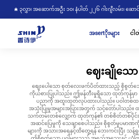
၃လွှာ၊ အဆောက်အဦး ၁၀၊ နံပါတ် ၂၂၆ ဂါးဂျီလမ်း၊ ဆောင်းကျွ
အsertိုးများ
ငါတ
ဈေးချိုသော
စျေးပေါသော စုတ်လေးဖက်ပိတ်ထားသည့် စိုစွတ်သော ပ
ကိုယ်စားပြုပါသည်။ ဤဖန်တီးမှုရှိသော ထုတ်ကုန်မှာ 
ပညာကို အထူးထုတ်လုပ်ထားပါသည်။ ပဝါတစ်ထည်စီကိ
အသုံးပြုမှုအများအပြားအတွက် သင့်တော်ပါသည်။ ထုတ်လ
သက်တမ်းတစ်လျှောက် ထုတ်ကုန်၏ တစ်စိတ်တစ်ပိုင်းကို 
အဆင်ပြေမှုကို သေချာစေပါသည်။ စိုစွတ်မှုပမာဏကို 
များကို အသားအရေနှင့်ထိတွေ့ရန် ဘေးကင်းပြီး သန့်
ဤစိုစွတ်သော ပဝါများသည် အရည်အသွေးနှင့် ယုံကြည်စိ