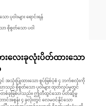
ာ ပုဝါးများ ရောင်းရန်
ော စိုစွတ်သော ပဝါ
ဘေးလေးခုလုံးပိတ်ထားသော
ာ
င် အသုံးပြုထားသော စွပ်ဖြစ်ပုံစံ ၄ ဘက်စလုံးကို
ာသည် စိုစွတ်သော ပုဝါများ ထုတ်လုပ်မှုတွင်
တစ်ခုဖြစ်ပါသည်။ ဤတီထွင်သော ပိတ်ဆို့မှု
င်အစွန်း ၄ ခုလုံးတွင် လေမဝင်နိုင်သော