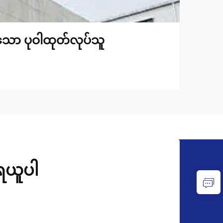
်သော ပုဝါထုတ်လုပ်သူ
ုရယူပါ