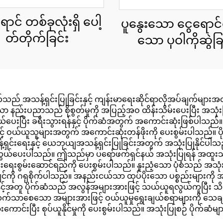
ာင် တစ်ခုလုံးရှိ ပေါ့
ပူနွေးသော ငွေရောင်စ
တ်တိုက်ခြင်း
သော ပုဝါကိုဆွဲခြ
်သည် အသန့်ရှင်းပြုခြင်းနှင့် ကျန်းမာရေးဆိုင်ရာလိုအပ်ချက်မျ
ာ နည်းပညာသည် စိုစွတ်မှုကို အပြည့်အဝ ထိန်းသိမ်းပေးပြီး အသုံးပ
ွယ်ပေးပြီး ခရီးသွားရန်နှင့် ပိုက်ဆံအတွက် အကောင်းဆုံးဖြစ်ပါသ
ြင့် ဝယ်ယူသူများအတွက် အကောင်းဆုံးတန်ဖိုးကို ပေးစွမ်းပါသည်။ 
န့်ရှင်းရေးနှင့် ယေဘုယျအသန့်ရှင်းပြုခြင်းအတွက် အသုံးပြုနိုင်ပါ
 ကာကွယ်ပေးပါသည်။ ဤသည်မှာ ပရော်ဖက်ရှင်နယ် အသုံးပြုရန် အထူး
ရှင်းရေးစွမ်းဆောင်ရည်ကို ပေးစွမ်းပါသည်။ နူးညံ့သော ပုံစံသည် 
ဂရုစိုက်ပါသည်။ အနည်းငယ်သာ ထုပ်ပိုးသော ပစ္စည်းများကို အသုံးပ
်နှင့်အတူ ပိုက်ဆံသည် အလွန်အများအားဖြင့် သယ်ယူရလွယ်ကူပြီး
က်သာစေသော အများအားဖြင့် ဝယ်ယူမှုရွေးချယ်စရာများကို သေ
အားကောင်းပြီး စုပ်ယူနိုင်မှုကို ပေးစွမ်းပါသည်။ အသုံးပြုစဉ် ပိုက