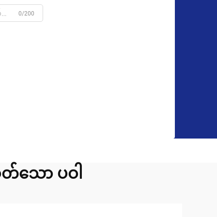
0/200
စွတ်သော ပဝါ