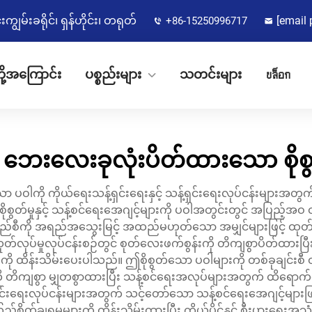
မ်းခရိုင်၊ ရှန်ဟိုင်း၊ တရုတ်
[email 
+86-15250996717
ို့အကြောင်း
ပစ္စည်းများ
သတင်းများ
บล็อก
 ဘေးလေးခုလုံးပိတ်ထားသော စို
ဝါကို ကိုယ်ရေးသန့်ရှင်းရေးနှင့် သန့်ရှင်းရေးလုပ်ငန်းများအတွက
စိုစွတ်မှုနှင့် သန့်စင်ရေးအေဂျင့်များကို ပဝါအတွင်းတွင် အပြည
ု အရည်အသွေးမြင့် အထည်မဟုတ်သော အမျှင်များဖြင့် ထုတ်လုပ်ထား
ုပ်မှုလုပ်ငန်းစဉ်တွင် စုတ်လေးဖက်စွန်းကို တိကျစွာပိတ်ထားပြီး ပ
ထိန်းသိမ်းပေးပါသည်။ ဤစိုစွတ်သော ပဝါများကို တစ်ခုချင်းစီ ထုပ်ပ
တိကျစွာ မျှတစွာထားပြီး သန့်စင်ရေးအလုပ်များအတွက် ထိရောက်စေပြ
ရှင်းရေးလုပ်ငန်းများအတွက် သင့်တော်သော သန့်စင်ရေးအေဂျင့်မျာ
တ်ချရမှုများကို ထိန်းသိမ်းထားပြီး ကိုယ်ပိုင်နှင့် စီးပွားရေးအ