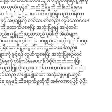
ီး သက်တမ်းတစ်လျှောက် စိုစွတ်မှုဆုံးရှုံးမှုကို
 ထုတ်ကုန်၏ တည်ငြိမ်မှုကို ထိန်းသိမ်းပေး
န်းစဉ်တွင် မြင့်မားသောတိကျမှုရှိသည့် ကိရိယာ
းနှင့် အပူချိန်ကို တစ်သမတ်တည်း လုပ်ဆောင်ပေး
်းစီကို တောက်ပစေပြီး အသုံးပြုရန် အမြဲတမ်း
ည်။ ဤနည်းပညာသည် ပုဝါကို အိတ်များ
ောင်ရာတွင် အခြားပစ္စည်းများကို ပျက်စီးမှုမှ
ချေရှိသော စိုစွတ်မှုကို ကာကွယ်ပေးပါသည်။
ားကို ဖွင့်ရန် လွယ်ကူစေပြီး အသုံးပြုစဉ်တွင်
ုကို ထိန်းသိမ်းပေးရန် ဒီဇိုင်းထုတ်ထားပြီး
ဝါသည် ပြိုကွဲမသွားစေရန် ကာကွယ်ပေးပါသည်။
်းသည် အမျိုးမျိုးသော အသုံးချမှုများတွင်
မှုနှင့် ထိရောက်မှုတို့ကို အဓိကအားဖြင့် ပံ့ပိုး