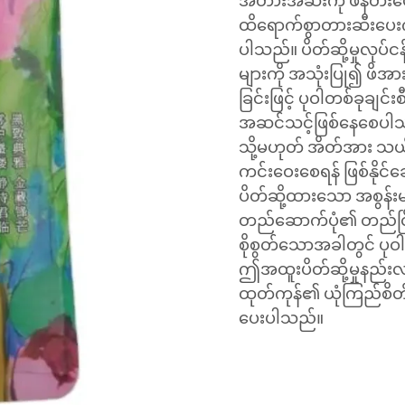
အတားအဆီးကို ဖန်တီးပေးပြ
ထိရောက်စွာတားဆီးပေးကာ
ပါသည်။ ပိတ်ဆို့မှုလုပ်င
များကို အသုံးပြု၍ ဖိအာ
ခြင်းဖြင့် ပုဝါတစ်ခုချင
အဆင်သင့်ဖြစ်နေစေပါသ
သို့မဟုတ် အိတ်အား သယ်ဆ
ကင်းဝေးစေရန် ဖြစ်နိုင်
ပိတ်ဆို့ထားသော အစွန်းမျ
တည်ဆောက်ပုံ၏ တည်ငြိမ်မှ
စိုစွတ်သောအခါတွင် ပု
ဤအထူးပိတ်ဆို့မှုနည်းလမ
ထုတ်ကုန်၏ ယုံကြည်စိတ်ချရ
ပေးပါသည်။