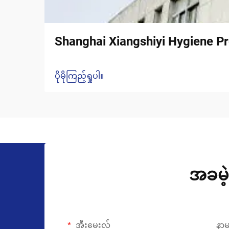
Shanghai Xiangshiyi Hygiene Pr
ပိုမိုကြည့်ရှုပါ။
အခမဲ့
အီးမေးလ်
နာ