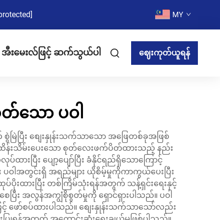
protected]
MY
အီးမေးလ်ဖြင့် ဆက်သွယ်ပါ
ဈေးကုတ်ယူရန်
စွတ်သော ပဝါ
် စွဲမြဲပြီး စျေးနှုန်းသက်သာသော အဖြေတစ်ခုအဖြစ်
့်အဝ ထိန်းသိမ်းပေးသော စုတ်လေးဖက်ပိတ်ထားသည့် နည်း
ပြီး ပျော့ပျော်ပြီး ခံနိုင်ရည်ရှိသောကြောင့်
ဝါအတွင်းရှိ အရည်များ ယိုစိမ့်မှုကိုကာကွယ်ပေးပြီး
ိုးထားပြီး တစ်ကြိမ်သုံးရန်အတွက် သန့်ရှင်းရေးနှင့်
ီး အလွန်အကျွံစိုစွတ်မှုကို ရှောင်ရှားပါသည်။ ပဝါ
းဖြင့် ဖော်စပ်ထားပါသည်။ စျေးနှုန်းသက်သာသော်လည်း
သုံးပြုရန်အတွက် အကောင်းဆုံးရွေးချယ်မှုဖြစ်ပါသည်။