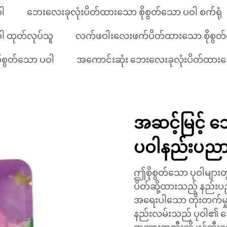
ါ
ဘေးလေးခုလုံးပိတ်ထားသော စိုစွတ်သော ပဝါ စက်ရုံ
ါ ထုတ်လုပ်သူ
လက်ဖဝါးလေးဖက်ပိတ်ထားသော စိုစွတ်သေ
ုစွတ်သော ပဝါ
အကောင်းဆုံး ဘေးလေးခုလုံးပိတ်ထားသ
အဆင့်မြင့် 
ပဝါနည်းပည
ဤစိုစွတ်သော ပုဝါများတွ
ပိတ်ဆို့ထားသည့် နည်းပည
အရေးပါသော တိုးတက်မှု
နည်းလမ်းသည် ပုဝါ၏ ဘော