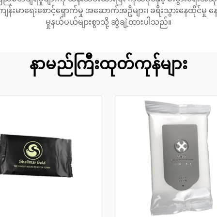
န်းမာရေးစောင့်ရှောက်မှု အဆောက်အဦများ၊ ခရီးသွားနေထိုင်မှု နေရာ
မှုနယ်ပယ်များစွာသို့ ဆွဲချဲ့ထားပါသည်။
နာမည်ကြီးထုတ်ကုန်များ