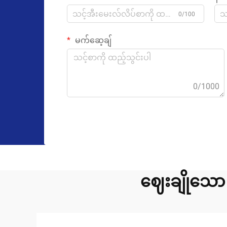
0/100
မက်ဆေ့ချ်
0/1000
ဈေးချိုသော