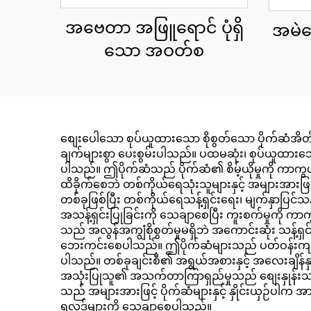
အဗေတာ အဖြူရောင် ပုံရှိ
အမဲရေ
သော အဝတ်စ
စျေးပေါသော စုပ်ယူထားသော စိုစွတ်သော ပိုက်ဆံအိတ
ချက်များစွာ ပေးစွမ်းပါသည်။ ပထမဆုံး၊ စုပ်ယူထားသေ
ပါသည်။ ဤပိုက်ဆံသည် ပိုက်ဆံ၏ စိမ့်ယိုမှုကို ကာက
ထိခိုက်စေဘဲ တစ်ကိုယ်ရေသုံးသူများနှင့် အများအားဖ
တစ်ခုဖြစ်ပြီး တစ်ကိုယ်ရေသန့်ရှင်းရေး၊ မျက်နှာပြင်သ
အသန့်ရှင်းပြုခြင်းကို သေချာစေပြီး ကူးစက်မှုကို
သည် အလွန်အကျွံစိုစွတ်မှုမရှိဘဲ အကောင်းဆုံး သန့်
ဘေးကင်းစေပါသည်။ ဤပိုက်ဆံများသည် ပတ်ဝန်းကျင်ကို 
ပါသည်။ တစ်ခုချင်းစီ၏ အရွယ်အစားနှင့် အလေးချိန
အသုံးပြုသူ၏ အသက်တာကြာရှည်မှုသည် စျေးနှုန်းသ
သည် အများအားဖြင့် ပိုက်ဆံများနှင့် နှိုင်းယှဉ်ပါက 
ရလဒ်များကို သေချာစေပါသည်။