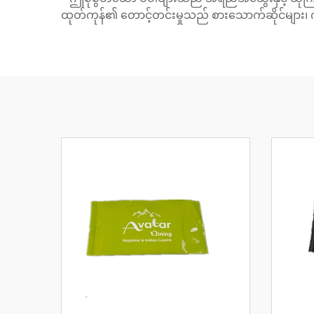
ထုတ်ကုန်၏ တောင့်တင်းမှုသည် စားသောက်ဆိုင်များ၊ ကျ