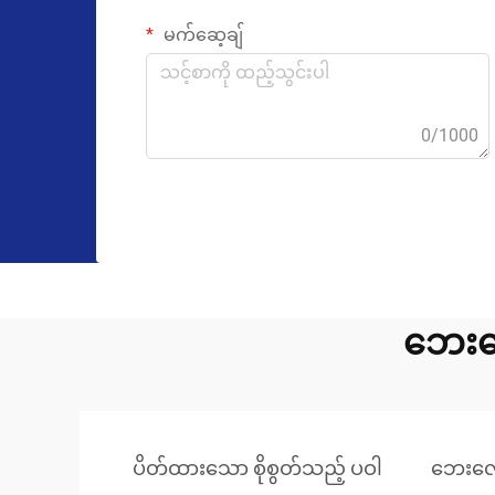
မက်ဆေ့ချ်
0/1000
ဘေးလေ
ပိတ်ထားသော စိုစွတ်သည့် ပဝါ
ဘေးလေး