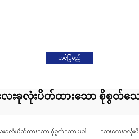
တင်ပြမည်
းခုလုံးပိတ်ထားသော စိုစွတ်သ
ခုလုံးပိတ်ထားသော စိုစွတ်သော ပဝါ
ဘေးလေးခုလုံးပ