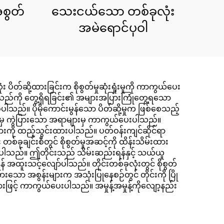
အစွတ်
သေးငယ်သော တစ်ခုလုံး
အမဲရောင်ပုဝါ
်ဆို့ထားခြင်းက စိုစွတ်မှုဆုံးရှုံးမှုကို ကာကွယ်ပေး
သည်ကို တွေ့ရှိရခြင်း၏ အများအပြားကြုံတွေ့ရသော
ပါသည်။ ပိုမိုကောင်းမွန်သော ပိတ်ဆို့မှုက ဖြစ်စေသည့်
ကျင်မှ ကွဲပြားသော အရာများမှ ကာကွယ်ပေးပါသည်။
များကို ထည့်သွင်းထားပါသည်။ ပတ်ဝန်းကျင်ဆိုင်ရာ
ခုချင်းစီတွင် စိုစွတ်မှုအဆင့်ကို ထိန်းသိမ်းထား
ေပါသည်။ ဤတိုင်းသည် သိမ်းဆည်းရန်နှင့် သယ်ယူ
 အထူးသင့်လျော်ပါသည်။ တိုင်းတစ်ခုလုံးတွင် စိုစွတ်
ားသော အစွန်းများက အသုံးပြုနေစဉ်တွင် တိုင်းကို ပြို
င့် ကာကွယ်ပေးပါသည်။ အမှုန့်အမှုန့်ကိုလျော့နည်း