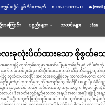
မ်းခရိုင်၊ ရှန်ဟိုင်း၊ တရုတ်
[email 
+86-15250996717
ို့အကြောင်း
ပစ္စည်းများ
သတင်းများ
บล็อก
းခုလုံးပိတ်ထားသော စိုစွတ်သ
းချိန် ထုတ်ကုန်တွေမှာ အဆင်ပြေမှုနဲ့ သန့်ရှင်းမှုရဲ့ ထိပ်ဆုံးကိ
 သက်တမ်းတစ်ခုလုံးမှာ အံကိုက်အသားဓာတ် ထိန်းသိမ်းမှုနဲ့ ထုတ်
းပညာဖြင့် ထုတ်လုပ်ထားပြီး အရည်အငွေ့ပျံခြင်းမှ ကာကွယ်ပေးကာ 
စည်းမှုထဲမှာ အထည်မကျတဲ့ အထည်တွေ ပါဝင်ပြီး ပျော့ပြီး ခံနိုင်ရ
 သင့်တော်ပါတယ်။ အပိတ်ထားတဲ့ အနားတွေက စိမ့်ဝင်ခြင်းနဲ့ စိမ့်ထွက်
်းထားတယ်။ ဒီအဝတ်လျှော်ရည်တွေဟာ အရွယ်အစား အမျိုးမျိုးနဲ့ အရည်ပုံစ
က် အမျိုးမျိုးအတွက် ဖြည့်ဆည်းပေးပါတယ်။ ထုတ်လုပ်မှု လုပ်ငန်းစဉ
လုံခြုံရေးနဲ့ သန့်ရှင်းရေး စံနှုန်းတွေကို ပြည့်မီစေပါတယ်။ လေ