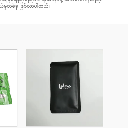
းချယ်မှုတစ်ခု ဖြစ်လာပါတယ်။