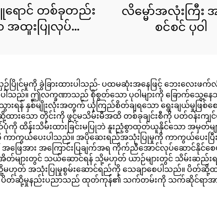
ူရောင် တစ်ခုတည်း
လိမ္မော်အလုံးကြီး 
 အထူးပြုလုပ်ထား
စင်စင် ပုဝါ
သော အဝတ်စ
ုင်မှုကို ခွဲခြားထားပါသည်- ပထမဆုံးအနေဖြင့် ဘေးလေးဖက်လုံး ပိတ
ြစ်ပါသည်။ ဤလက္ခဏာသည် စိုစွတ်သော ပုဝါများကို ခြောက်သွေ့နေ
သွားရန် နှစ်မျိုးလုံးအတွက် ယုံကြည်စိတ်ချရသော ရွေးချယ်မှုဖြစ်စေ
့ထားသော တိုင်းကို ဖွင့်မသိမ်းမီအထိ တစ်ခုချင်းစီကို ပတ်ဝန်း
ပုံကို ထိန်းသိမ်းထားခြင်းမပြုဘဲ နူးညံ့စွာထုတ်ယူနိုင်သော အမှတ်
ို ကာကွယ်ပေးပါသည်။ အပိုဆေးရည်အသုံးပြုမှုကို ကာကွယ်ပေးပြီး တစ်
့် အဖြေအား အကြောင်းပြချက်အရ ကိုက်ညီအောင်လုပ်ဆောင်နိုင်စ
 အိတ်များတွင် သယ်ဆောင်ရန် သို့မဟုတ် ယာဉ်များတွင် သိမ်းဆည်းရန်
 သို့မဟုတ် အသုံးပြုမှုစွမ်းဆောင်ရည်ကို သေချာစေပါသည်။ ပိတ်ဆို့ထ
 ပိတ်ဆို့မှုနည်းပညာသည် ထုတ်ကုန်၏ သက်တမ်းကို သက်ဆိုင်ရာအားဖြ