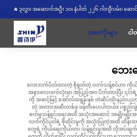
၃လွှာ၊ အဆောက်အဦး ၁၀၊ နံပါတ် ၂၂၆ ဂါးဂျီလမ်း၊ ဆောင်းကျွ
အsertိုးများ
ငါတ
ဘေးလေ
လေးဘက်ပိတ်ထားတဲ့ စိုစွတ်တဲ့ လက်သန့်စင်ဟာ ကိုယ်အလေ
အနားလေးဖက်လုံးမှာ အပြည့်အဝ ပိတ်ထားပြီး ၎င်းရဲ့
ကို အဆင့်မြင့် အော်လ်ထရွန်းနစ် တံဆိပ်ထိုးနည်
တဲ့ အတားအဆီးတစ်ခု ဖန်တီးပေးပါတယ်။ ပစ္စည်းဖွဲ့
စက်မှုသန့်ရှင်းရေးအထိ အသုံးအဆောင် အမျိုးမျိုးအတွက်
လက်ကိုင်ပုဝါရဲ့ စိုထိုင်းမှုကို အသုံးပြုတဲ့အထိ ထိန
တွေရဲ့ ကိုယ်ရေးကိုယ်တာ သန့်ရှင်းမှုအထိ လိုအပ်ချ
တွေကို လိုက်နာပြီး လက်ကိုင်ပုဝါတိုင်းဟာ ဘေးကင်း