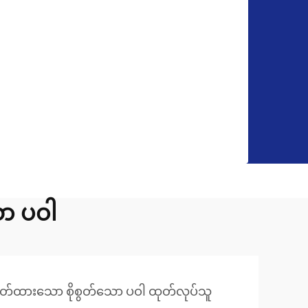
ော ပဝါ
ိတ်ထားသော စိုစွတ်သော ပဝါ ထုတ်လုပ်သူ