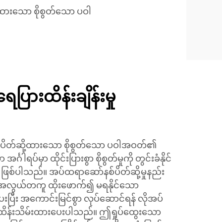
ထားသော စိုစွတ်သော ပဝါ
ပြားထိန်းချိန်းမှု
ကို ပိတ်ဆို့ထားသော စိုစွတ်သော ပဝါအဝတ်၏
ဂါရပ်မှာ ထိုင်းပြားစွာ စိုစွတ်မှုကို တွင်းခံနိုင်
် ဖြစ်ပါသည်။ အပ်ထရာဆော်နစ်ပိတ်ဆို့မှုနည်း
် အလွယ်တကူ ထိုးဖောက်၍ မရနိုင်သော
ပြီး အကောင်းမြင်စွာ လုပ်ဆောင်ရန် လိုအပ်
ု ထိန်းသိမ်းထားပေးပါသည်။ ဤရှုပ်ထွေးသော