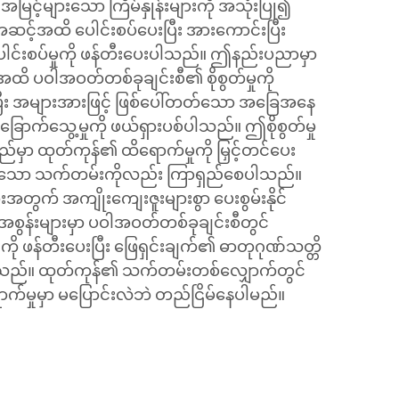
င် အမြင့်များသော ကြိမ်နှုန်းများကို အသုံးပြု၍
ဆင့်အထိ ပေါင်းစပ်ပေးပြီး အားကောင်းပြီး
ါင်းစပ်မှုကို ဖန်တီးပေးပါသည်။ ဤနည်းပညာမှာ
ှုအထိ ပဝါအဝတ်တစ်ခုချင်းစီ၏ စိုစွတ်မှုကို
ပြီး အများအားဖြင့် ဖြစ်ပေါ်တတ်သော အခြေအနေ
ခြောက်သွေ့မှုကို ဖယ်ရှားပစ်ပါသည်။ ဤစိုစွတ်မှု
းရည်မှာ ထုတ်ကုန်၏ ထိရောက်မှုကို မြှင့်တင်ပေး
ုင်သော သက်တမ်းကိုလည်း ကြာရှည်စေပါသည်။
တွက် အကျိုးကျေးဇူးများစွာ ပေးစွမ်းနိုင်
စွန်းများမှာ ပဝါအဝတ်တစ်ခုချင်းစီတွင်
ု ဖန်တီးပေးပြီး ဖြေရှင်းချက်၏ ဓာတုဂုဏ်သတ္တိ
းပါသည်။ ထုတ်ကုန်၏ သက်တမ်းတစ်လျှောက်တွင်
်မှုမှာ မပြောင်းလဲဘဲ တည်ငြိမ်နေပါမည်။