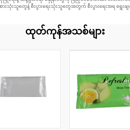
လ်ရေး စားသုံးသူတွေနဲ့ စီးပွားရေးသုံးသူတွေအတွက် စီးပွားရေးအရ ရွေ
ထုတ်ကုန်အသစ်များ