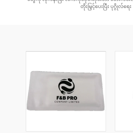
တိုးမြှင့်ပေးပြီး ပုဂ္ဂို