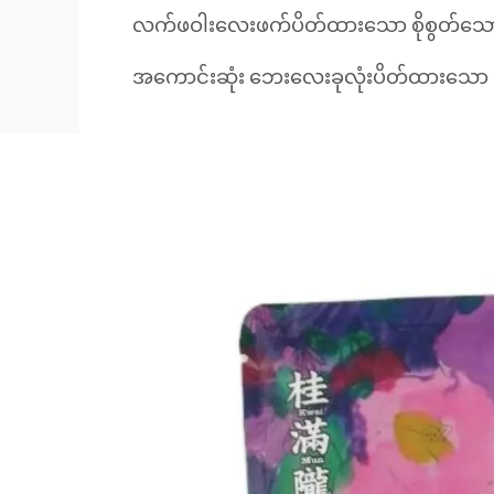
လက်ဖဝါးလေးဖက်ပိတ်ထားသော စိုစွတ်သော ပ
အကောင်းဆုံး ဘေးလေးခုလုံးပိတ်ထားသော စ