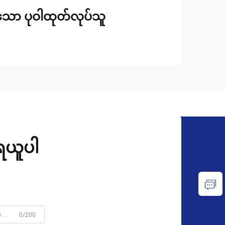
်သော ပုဝါထုတ်လုပ်သူ
ုရယူပါ
0/200