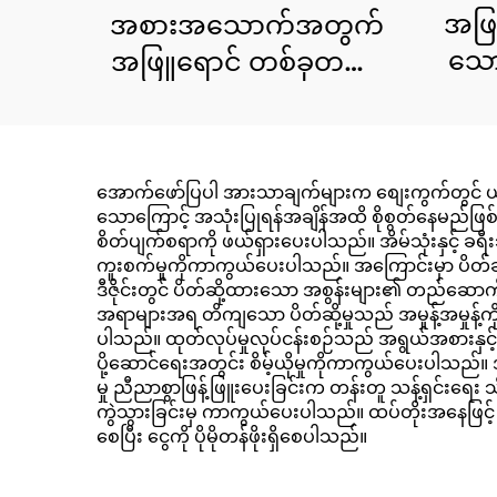
အဖြ
အစားအသောက်အတွက်
သော
အဖြူရောင် တစ်ခုတည်း
သော အဝတ်စ
အောက်ဖော်ပြပါ အားသာချက်များက စျေးကွက်တွင် ယှဉ်ပြိ
သောကြောင့် အသုံးပြုရန်အချိန်အထိ စိုစွတ်နေမည်ဖ
စိတ်ပျက်စရာကို ဖယ်ရှားပေးပါသည်။ အိမ်သုံးနှင့် ခရီး
ကူးစက်မှုကိုကာကွယ်ပေးပါသည်။ အကြောင်းမှာ ပိတ်ဆို
ဒီဇိုင်းတွင် ပိတ်ဆို့ထားသော အစွန်းများ၏ တည်ဆောက်
အရာများအရ တိကျသော ပိတ်ဆို့မှုသည် အမှုန့်အမှုန့်က
ပါသည်။ ထုတ်လုပ်မှုလုပ်ငန်းစဉ်သည် အရွယ်အစားနှင
ပို့ဆောင်ရေးအတွင်း စိမ့်ယိုမှုကိုကာကွယ်ပေးပါသည်။
မှု ညီညာစွာဖြန့်ဖြူးပေးခြင်းက တန်းတူ သန့်ရှင်းရေး
ကွဲသွားခြင်းမှ ကာကွယ်ပေးပါသည်။ ထပ်တိုးအနေဖြင့်
စေပြီး ငွေကို ပိုမိုတန်ဖိုးရှိစေပါသည်။