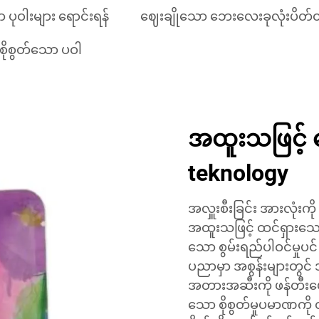
ုဝါးများ ရောင်းရန်
ဈေးချိုသော ဘေးလေးခုလုံးပိတ်
ိုစွတ်သော ပဝါ
အထူးသဖြင့် ရေ
teknology
အလှူးစီးခြင်း အားလုံး
အထူးသဖြင့် ထင်ရှားသော အင်္
သော စွမ်းရည်ပါဝင်မှုပင
ပညာမှာ အစွန်းများတွင
အတားအဆီးကို ဖန်တီးပေး
သော စိုစွတ်မှုပမာဏကိ