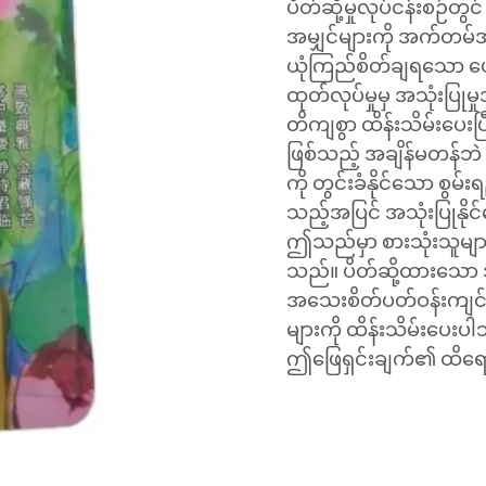
ပိတ်ဆို့မှုလုပ်ငန်းစဉ်တွ
အမျှင်များကို အက်တမ်အ
ယုံကြည်စိတ်ချရသော ပေ
ထုတ်လုပ်မှုမှ အသုံးပြုမ
တိကျစွာ ထိန်းသိမ်းပေး
ဖြစ်သည့် အချိန်မတန်ဘဲ 
ကို တွင်းခံနိုင်သော စွမ်
သည့်အပြင် အသုံးပြုနိ
ဤသည်မှာ စားသုံးသူများအ
သည်။ ပိတ်ဆို့ထားသော အ
အသေးစိတ်ပတ်ဝန်းကျင်ကိ
များကို ထိန်းသိမ်းပေ
ဤဖြေရှင်းချက်၏ ထိရောက