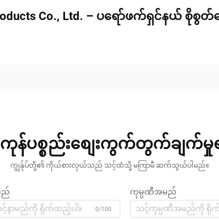
oducts Co., Ltd. – ပရော်ဖက်ရှင်နယ် စိုစွတ
ကုန်ပစ္စည်းစျေးကွက်တွက်ချက်မှ
ကျွန်ုပ်တို့၏ ကိုယ်စားလှယ်သည် သင့်ထံသို့ မကြာမီ ဆက်သွယ်ပါမည်။
မည်
ကုမ္ပဏီအမည်
0/100