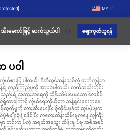
protected]
MY
အီးမေးလ်ဖြင့် ဆက်သွယ်ပါ
ဈေးကုတ်ယူရန်
ော ပဝါ
ု ကိုယ်စားပြုပါတယ်။ ဒီတီထွင်ဆန်းသစ်တဲ့ ထုတ်ကုန်မှာ
ကုန်ရဲ့ တည်ကြည်မှုကို အာမခံပါတယ်။ လက်သည်းတိုင်း
လက်သည်းရဲ့ အသားအရေကို ထိန်းသိမ်းပေးသော လေစိမ်
ည်ရှိတာကြောင့် ကိုယ်ရေးကိုယ်တာ သန့်ရှင်းရေးကနေ
မှုကို တားဆီးပေးပြီး စိုထိုင်းမှုခံတဲ့ ထုပ်ပိုးမှုက
ံမျိုးစုံနဲ့ ရနိုင်ပြီး ကလေးထိန်းသိမ်းမှုကနေ လူကြီး
်မှာ တင်းကျပ်တဲ့ အရည်အသွေး ထိန်းချုပ်မှု အစီအစဉ်
းဘက်ပိတ်ခြင်းနည်းပညာက ထုတ်ကုန်ရဲ့ သက်တမ်းကိုလည်း