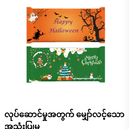
လုပ်ဆောင်မှုအတွက် မျှော်လင့်သော
အသုံးပြုမှု