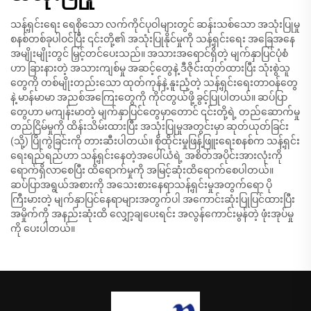
သန့်ရှင်းရေး ရေစိုသော လက်ကိုင်ပုဝါများတွင် ဆန်းသစ်သော အသုံးပြုမှု
စနစ်တစ်ခုပါဝင်ပြီး ၎င်းတို့၏ အသုံးပြုနိုင်မှုကို သန့်ရှင်းရေး အခြေအနေ
အမျိုးမျိုးတွင် မြှင့်တင်ပေးသည်။ အသားအရောင်ရှိတဲ့ မျက်နှာပြင်ပုံစံ
ဟာ ခြားနားတဲ့ အသားကျစ်မှု အဆင့်တွေနဲ့ ဒီဇိုင်းထုတ်ထားပြီး သုံးစွဲသူ
တွေကို တစ်မျိုးတည်းသော ထုတ်ကုန်နဲ့ နူးညံ့တဲ့ သန့်ရှင်းရေးတာဝန်တွေ
နဲ့ မာန်မာမာ အညစ်အကြေးတွေကို ကိုင်တွယ်ဖို့ ခွင့်ပြုပါတယ်။ ဆပ်ပြာ
တွေဟာ မကျန်းမာတဲ့ မျက်နှာပြင်တွေမှာတောင် ၎င်းတို့ရဲ့ တည်ဆောက်မှု
တည်ငြိမ်မှုကို ထိန်းသိမ်းထားပြီး အသုံးပြုမှုအတွင်းမှာ ဆုတ်ယုတ်ခြင်း
(သို့) ပြိုကွဲခြင်းကို တားဆီးပါတယ်။ စိုထိုင်းမှုဖြန့်ဖြူးရေးစနစ်က သန့်ရှင်း
ရေးရည်ရည်ဟာ သန့်ရှင်းနေတဲ့အပေါ်ယံရဲ့ အစိတ်အပိုင်းအားလုံးကို
ရောက်ရှိလာစေပြီး ထိရောက်မှုကို အမြင့်ဆုံးထိရောက်စေပါတယ်။
ဆပ်ပြာအရွယ်အစားကို အသေးစားနေရာသန့်ရှင်းမှုအတွက်ရော ပို
ကြီးမားတဲ့ မျက်နှာပြင်နေရာများအတွက်ပါ အကောင်းဆုံးပြုပြင်ထားပြီး
အမှိုက်ကို အနည်းဆုံးထိ လျှော့ချပေးရင်း အလွန်ကောင်းမွန်တဲ့ ဖုံးအုပ်မှု
ကို ပေးပါတယ်။