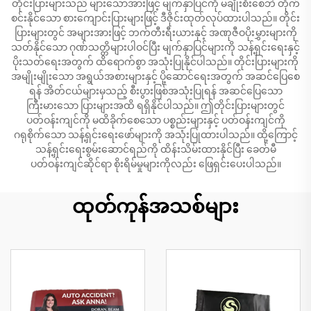
တိုင်းပြားများသည် များသောအားဖြင့် မျက်နှာပြင်ကို မချိုးစီးစေဘဲ တိုက်
စင်းနိုင်သော စားကျောင်းပြားများဖြင့် ဒီဇိုင်းထုတ်လုပ်ထားပါသည်။ တိုင်း
ပြားများတွင် အများအားဖြင့် ဘက်တီးရီးယားနှင့် အဏုဇီဝပိုးမွှားများကို
သတ်နိုင်သော ဂုဏ်သတ္တိများပါဝင်ပြီး မျက်နှာပြင်များကို သန့်ရှင်းရေးနှင့်
ပိုးသတ်ရေးအတွက် ထိရောက်စွာ အသုံးပြုနိုင်ပါသည်။ တိုင်းပြားများကို
အမျိုးမျိုးသော အရွယ်အစားများနှင့် ပို့ဆောင်ရေးအတွက် အဆင်ပြေစေ
ရန် အိတ်ငယ်များမှသည့် စီးပွားဖြစ်အသုံးပြုရန် အဆင်ပြေသော
ကြီးမားသော ပြားများအထိ ရရှိနိုင်ပါသည်။ ဤတိုင်းပြားများတွင်
ပတ်ဝန်းကျင်ကို မထိခိုက်စေသော ပစ္စည်းများနှင့် ပတ်ဝန်းကျင်ကို
ဂရုစိုက်သော သန့်ရှင်းရေးဖော်များကို အသုံးပြုထားပါသည်။ ထို့ကြောင့်
သန့်ရှင်းရေးစွမ်းဆောင်ရည်ကို ထိန်းသိမ်းထားနိုင်ပြီး ခေတ်မီ
ပတ်ဝန်းကျင်ဆိုင်ရာ စိုးရိမ်မှုများကိုလည်း ဖြေရှင်းပေးပါသည်။
ထုတ်ကုန်အသစ်များ