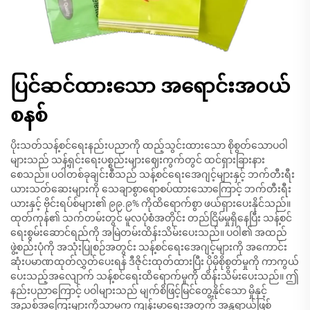
ပြင်ဆင်ထားသော အရောင်းအဝယ်
စနစ်
ပိုးသတ်သန့်စင်ရေးနည်းပညာကို ထည့်သွင်းထားသော စိုစွတ်သောပဝါ
များသည် သန့်ရှင်းရေးပစ္စည်းများဈေးကွက်တွင် ထင်ရှားခြားနား
စေသည်။ ပဝါတစ်ခုချင်းစီသည် သန့်စင်ရေးအေဂျင့်များနှင့် ဘက်တီးရီး
ယားသတ်ဆေးများကို သေချာစွာရောစပ်ထားသောကြောင့် ဘက်တီးရီး
ယားနှင့် ဗိုင်းရပ်စ်များ၏ ၉၉.၉% ကိုထိရောက်စွာ ဖယ်ရှားပေးနိုင်သည်။
ထုတ်ကုန်၏ သက်တမ်းတွင် မူလပုံစံအတိုင်း တည်ငြိမ်မှုရှိနေပြီး သန့်စင်
ရေးစွမ်းဆောင်ရည်ကို အမြဲတမ်းထိန်းသိမ်းပေးသည်။ ပဝါ၏ အထည်
ဖွဲ့စည်းပုံကို အသုံးပြုစဉ်အတွင်း သန့်စင်ရေးအေဂျင့်များကို အကောင်း
ဆုံးပမာဏထုတ်လွှတ်ပေးရန် ဒီဇိုင်းထုတ်ထားပြီး ပိုမိုစိုစွတ်မှုကို ကာကွယ်
ပေးသည့်အလျောက် သန့်စင်ရေးထိရောက်မှုကို ထိန်းသိမ်းပေးသည်။ ဤ
နည်းပညာကြောင့် ပဝါများသည် မျက်စိဖြင့်မြင်တွေ့နိုင်သော မှိုနှင့်
အညစ်အကြေးများကိုသာမက ကျန်းမာရေးအတွက် အန္တရာယ်ဖြစ်