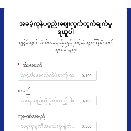
အခမဲ့ကုန်ပစ္စည်းစျေးကွက်တွက်ချက်မှု
ရယူပါ
ကျွန်ုပ်တို့၏ ကိုယ်စားလှယ်သည် သင့်ထံသို့ မကြာမီ ဆက်
သွယ်ပါမည်။
အီးမေးလ်
0/100
နာမည်
0/100
ကုမ္ပဏီအမည်
0/200