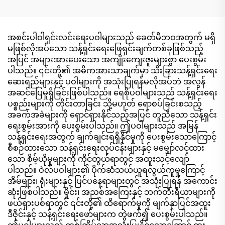
အများရည်ရွယ်ချက်အတွက်
၁၀ မူးယစ်ဆေးဝါးများ ၇၅%
အရက်ဓာတ်ပါဝင်သော
စိုစွတ်သော ပဝါများ သန့်စင်
အစင်းပါဝါရှင်းလင်းရေးပဝါများသည် ခေတ်မီဘဝအတွက် မရှိ
မှုနှုန်းသည် ၉၉.၉% အထိရှိ
မဖြစ်လိုအပ်သော သန့်ရှင်းရေးဖြေရှင်းချက်တစ်ခုဖြစ်သည့်
သည်။
အပြင် အများအားပေးသော အကျိုးကျေးဇူးများစွာ ပေးစွမ်း
ပါသည်။ ၎င်းတို့၏ အဓိကအားသာချက်မှာ သီးခြားသန့်ရှင်းရေး
ဆေးရည်များနှင့် ပဝါများကို အသုံးပြုရန်မလိုအပ်ဘဲ အလွန်
အဆင်ပြေမှုရှိခြင်းဖြစ်ပါသည်။ ရေစိုပဝါများသည် သန့်ရှင်းရေး
ပစ္စည်းများကို တိုင်းတာခြင်း သို့မဟုတ် ရောစပ်ခြင်းစသည့်
အခက်အခဲများကို ရှောင်ရှားနိုင်သည့်အပြင် တူညီသော သန့်ရှင်း
ရေးစွမ်းအားကို ပေးစွမ်းပါသည်။ ဤပဝါများသည် အမြန်
သန့်ရှင်းရေးအတွက် ချက်ချင်းရရှိနိုင်မှုကို ပေးစွမ်းသောကြောင့်
စီစဉ်ထားသော သန့်ရှင်းရေးလုပ်ငန်းများနှင့် မမျှော်လင့်ထား
သော စိမ့်ယိုမှုများကို ကိုင်တွယ်ရာတွင် အထူးသင့်လျော်
ပါသည်။ ဝဲလ်ပဝါများ၏ ပိုက်ဆံသယ်ယူရလွယ်ကူမှုကြောင့်
အိမ်များ၊ ရုံးများနှင့် ပြင်ပနေရာများတွင် အသုံးပြုရန် အကောင်း
ဆုံးဖြစ်ပါသည်။ မှိုင်း၊ အညစ်အကြေးနှင့် ဘက်တီးရီယာများကို
ဖယ်ရှားပစ်ရာတွင် ၎င်းတို့၏ ထိရောက်မှုကို မျက်နှာပြင်အထူး
ဒီဇိုင်းနှင့် သန့်ရှင်းရေးဖော်များက တွဲဖက်၍ ပေးစွမ်းပါသည်။