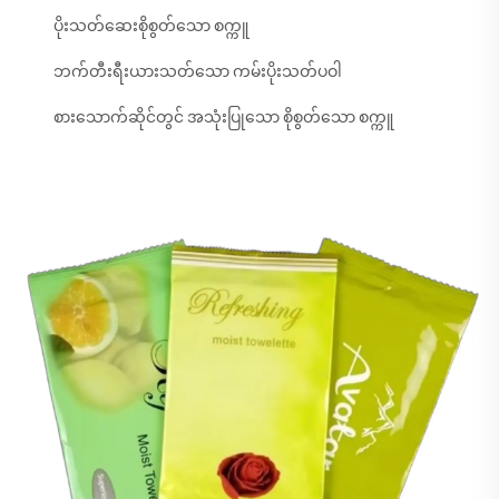
ပိုးသတ်ဆေးစိုစွတ်သော စက္ကူ
ဘက်တီးရီးယားသတ်သော ကမ်းပိုးသတ်ပဝါ
စားသောက်ဆိုင်တွင် အသုံးပြုသော စိုစွတ်သော စက္ကူ