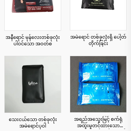
အမဲရောင် တစ်ခုလုံးရှိ ပေါ့တ်
အနီရောင် မုန်လေးတစ်ခုလုံး
တိုက်ခြင်း
ပါဝင်သော အဝတ်စ
အရည်အသွေးမြင့် စက်ရုံ
သေးငယ်သော တစ်ခုလုံး
အထူးမှုတင်ထားသော
အမဲရောင်ပုဝါ