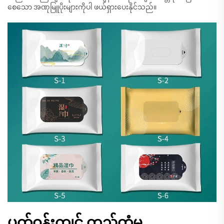
စေသော အဏုမြူပိုးများကိုပါ ဖယ်ရှားပေးနိုင်သည်။
ပတ်ဝန်းကျင် တည်တံ့မှု