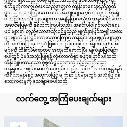
ဤပဝါများသည် တစ်ကြိမ်သာအသုံးပြုနိုင်သောကြောင့် ကူး
စက်မှုကိုကာကွယ်ပေးသည့်အတွက် ကျန်းမာရေးနှင့်ညီညွတ်
မှုသည် အရေးကြီးသော ပတ်ဝန်းကျင်များတွင် အထူးတန်ဖိုးရှိ
ပါသည်။ အသုံးပြုသူများက အချိန်ခြားမလိုဘဲ သန့်စင်နိုင်သော
အဆင်ပြေမှုကို နှစ်သက်ကြပါသည်။ အစင်းပါဝါရှင်းလင်းရေး
ပဝါများ၏ တူညီသောအသုံးဝင်မှုသည် မျက်နှာပြင်အမျိုးအစား
များစွာကို ဖုံးလွှမ်းထားသောကြောင့် သန့်ရှင်းရေးပစ္စည်းများစွာ
ကို အသုံးမပြုရတော့ပဲ ဖြစ်ပါသည်။ နေ့စဉ်သန့်ရှင်းရေးစံနှုန်း
များကို ထိန်းသိမ်းရာတွင် အထူးထိရောက်ပြီး မျက်နှာပြင်များ
ပေါ်တွင် ပုံမှန်အသုံးပြုရန် လုံလောက်စွာ ပျော့ပြောင်းပါသည်။
ထိန်းချုပ်ထားသော စိုစွတ်မှုပမာဏက လုံလောက်သော
သန့်ရှင်းရေးစွမ်းအားကို ပေးစွမ်းသည့်အပြင် အီလက်ထရွန်းနစ်
ကိရိယာများနှင့် အထူးသဖြင့် မျက်နှာပြင်များတွင် အသုံးပြုရန်
ဘေးကင်းမှုကို သေချာစေပါသည်။
လက်တွေ့ အကြံပေးချက်များ