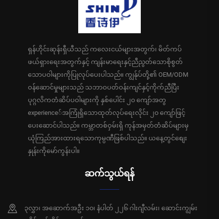
ရှန်ဟိုင်းဆုန်းရှီယီသည် ကလေးငယ်များအတွက်၊ မိတ်ကပ်
ဖယ်ရှားရေးအတွက်နှင့် ကျန်းမာရေးနှင့်ညီညွတ်သောစိုစွတ်
သောပဝါများကိုပြုလုပ်ပေးပါသည်။ ကျွန်ုပ်တို့၏ OEM/ODM
ဝန်ဆောင်မှုများသည် သဘာဝပတ်ဝန်းကျင်နှင့်ကိုက်ညီပြီး
ပုဂ္ဂလိကတံဆိပ်ပဝါများကို နှစ်ပေါင်း ၂၀ ကျော်အတွ
experience်အကြုံရှိသောထုတ်လုပ်ရေးလိုင်း ၂၀ ကျော်ဖြင့်
ပေးဆောင်ပါသည်။ ကမ္ဘာတစ်ဝှမ်းရှိ ကုန်အမှတ်တံဆိပ်များမှ
ယုံကြည်အားထားရသောကုမ္ပဏီဖြစ်ပါသည်။ ယနေ့တွင်စျေး
နှုန်းကိုမော်ကွန်းပါ။
ဆက်သွယ်ရန်
၃လွှာ၊ အဆောက်အဦး ၁၀၊ နံပါတ် ၂၂၆ ဂါးဂျီလမ်း၊ ဆောင်းကျွမ်း