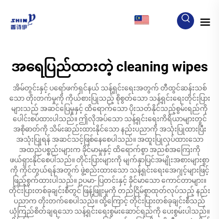
MY
အရေပြည်ထားတဲ့ cleaning wipes
အိမ်တွင်းနှင့် ပရော်ဖက်ရှင်နယ် သန့်ရှင်းရေးအတွက် တီထွင်ဆန်းသစ်
သော တိုးတက်မှုကို ကိုယ်စားပြုသည့် စိုစွတ်သော သန့်ရှင်းရေးတိုင်းပြား
များသည် အဆင်ပြေမှုနှင့် ထိရောက်သော ပိုးသတ်နိုင်သည့်စွမ်းရည်ကို
ပေါင်းစပ်ထားပါသည်။ ဤလိုအပ်သော သန့်ရှင်းရေးကိရိယာများတွင်
အစိုဓာတ်ကို သိမ်းဆည်းထားနိုင်သော နည်းပညာကို အသုံးပြုထားပြီး
အသုံးပြုရန် အဆင်သင့်ဖြစ်နေစေပါသည်။ အထူးပြုလုပ်ထားသော
အထည်ပစ္စည်းများက ခိုင်မာမှုနှင့် ထိရောက်စွာ အညစ်အကြေးကို
ဖယ်ရှားနိုင်စေပါသည်။ တိုင်းပြားများကို မျက်နှာပြင်အမျိုးအစားများစွာ
ကို ကိုင်တွယ်ရန်အတွက် ဖွဲ့စည်းထားသော သန့်ရှင်းရေးအေဂျင့်များဖြင့်
ဖြည့်စွက်ထားပါသည်။ ဥပမာ- ပြတင်းနှင့် ခိုင်မာသော ကောင်တာများ။
တိုင်းပြားတစ်ခုချင်းစီတွင် ဖြန့်ဖြူးမှုကို တည်ငြိမ်စွာထုတ်လုပ်သည့် နည်း
ပညာက တိုးတက်စေပါသည်။ ထို့ကြောင့် တိုင်းပြားတစ်ခုချင်းစီသည်
ယုံကြည်စိတ်ချရသော သန့်ရှင်းရေးစွမ်းဆောင်ရည်ကို ပေးစွမ်းပါသည်။