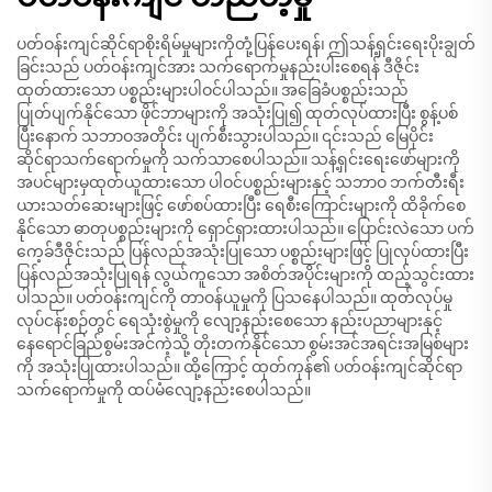
ပတ်ဝန်းကျင်ဆိုင်ရာစိုးရိမ်မှုများကိုတုံ့ပြန်ပေးရန်၊ ဤသန့်ရှင်းရေးပိုးချွတ်
ခြင်းသည် ပတ်ဝန်းကျင်အား သက်ရောက်မှုနည်းပါးစေရန် ဒီဇိုင်း
ထုတ်ထားသော ပစ္စည်းများပါဝင်ပါသည်။ အခြေခံပစ္စည်းသည်
ပြုတ်ပျက်နိုင်သော ဖိုင်ဘာများကို အသုံးပြု၍ ထုတ်လုပ်ထားပြီး စွန့်ပစ်
ပြီးနောက် သဘာဝအတိုင်း ပျက်စီးသွားပါသည်။ ၎င်းသည် မြေပိုင်း
ဆိုင်ရာသက်ရောက်မှုကို သက်သာစေပါသည်။ သန့်ရှင်းရေးဖော်များကို
အပင်များမှထုတ်ယူထားသော ပါဝင်ပစ္စည်းများနှင့် သဘာဝ ဘက်တီးရီး
ယားသတ်ဆေးများဖြင့် ဖော်စပ်ထားပြီး ရေစီးကြောင်းများကို ထိခိုက်စေ
နိုင်သော ဓာတုပစ္စည်းများကို ရှောင်ရှားထားပါသည်။ ပြောင်းလဲသော ပက်
ကေ့ခ်ဒီဇိုင်းသည် ပြန်လည်အသုံးပြုသော ပစ္စည်းများဖြင့် ပြုလုပ်ထားပြီး
ပြန်လည်အသုံးပြုရန် လွယ်ကူသော အစိတ်အပိုင်းများကို ထည့်သွင်းထား
ပါသည်။ ပတ်ဝန်းကျင်ကို တာဝန်ယူမှုကို ပြသနေပါသည်။ ထုတ်လုပ်မှု
လုပ်ငန်းစဉ်တွင် ရေသုံးစွဲမှုကို လျော့နည်းစေသော နည်းပညာများနှင့်
နေရောင်ခြည်စွမ်းအင်ကဲ့သို့ တိုးတက်နိုင်သော စွမ်းအင်အရင်းအမြစ်များ
ကို အသုံးပြုထားပါသည်။ ထို့ကြောင့် ထုတ်ကုန်၏ ပတ်ဝန်းကျင်ဆိုင်ရာ
သက်ရောက်မှုကို ထပ်မံလျော့နည်းစေပါသည်။