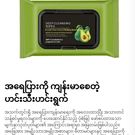
အရေပြားကို ကျန်းမာစေတဲ့
ဟင်းသီးဟင်းရွက်
အသက်တွင်းရှိ အရေပြားကျန်းမာရေးကို အလေးထားပြီး အသားတင်
သန့်စင်မှုရလဒ်များကို ပေးဆောင်နိုင်သည့် ပုံစံဖြင့် ဖော်စပ်ထားသော
မျက်နှာသုတ်ပုဝါများ၏ အကြောင်းအရာမှာ အမြဲတမ်းဖြစ်ပါသည်။
အဖြေအား အမျိုးသားအမျိုးအစားများ၊ ဗီတာမင်များနှင့် အရေပြားကို