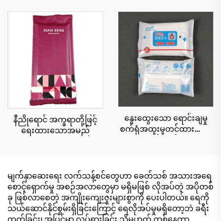
သော အဝတ်စ
နွေးထွေးသော ရောင်းချမှု
နီညိုရောင် အက္ခရာတို့ဖြင့်
စက်ရုံအထူးမှုတင်ထားသော
ရေးထားသောအမည်
လိုဂိုအရက်ဓာတ် ၇၅% ၂၀
ပဝါများ ထိရောက်သော
သန့်စင်မှု ၉၉.၉% ဖြင့်။
မျက်နှာဆေးရေး လက်သန့်စင်တွေဟာ ခေတ်သစ် အသားအရေ
စောင့်ရှောက်မှု အစဉ်အလာတွေမှာ မရှိမဖြစ် လိုအပ်တဲ့ အပိုတစ်
ခု ဖြစ်လာစေတဲ့ အကျိုးကျေးဇူးများစွာကို ပေးပါတယ်။ ရေကို
သယ်ဆောင်နိုင်စွမ်းရှိခြင်းကြောင့် ရေလိုအပ်မှုမရှိတော့ဘဲ ခရီး
ထွက်ခြင်း၊ အပြင်မှာ လှုပ်ရှားခြင်း သို့မဟုတ် တစ်နေ့တာ