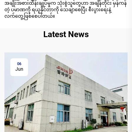
အချိုးအစားထိန်းချုပ်မှုက သုံးစွဲသူတွေဟာ အချိန်တိုင်း မှန်ကန်
တဲ့ ပမာဏကို ရယူနိုင်တာကို သေချာစေပြီး စီးပွားရေးနဲ့
လက်တွေ့ဖြစ်စေပါတယ်။
Latest News
06
Jun