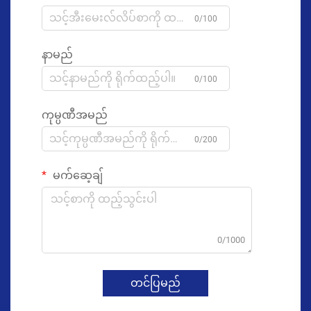
0/100
နာမည်
0/100
ကုမ္ပဏီအမည်
0/200
မက်ဆေ့ချ်
0/1000
တင်ပြမည်