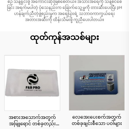
စဉ် သန့်ရှင်းဖို့ အကောင်းဆုံးဖြစ်စေတယ်။ အသားအရေကို သန့်စင်စေ
ခြင်း အရက်မပါတဲ့ ပုံသေနည်းက ခြောက်သွေ့မှုကို တားဆီးပေးပြီး pH
ဟန်ချက်ညီတဲ့ဖွဲ့စည်းမှုက အရေပြားရဲ့ သဘာဝကာကွယ်ရေး
အတားအဆီးကို ထိန်းသိမ်းဖို့ ကူညီပေးပါတယ်။
ထုတ်ကုန်အသစ်များ
လေအေးပေးစက်အတွက်
အစားအသောက်အတွက်
တစ်ခုချင်းစီသော ပဝါများ
အဖြူရောင် တစ်ခုတည်း