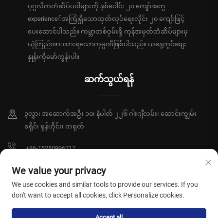
ပုဂ္ဂလိကတံဆိပ်ပဝါများကို နှစ်ပေါင်း ၂၀ ကျော်အတွ
experience်အကြုံရှိသောထုတ်လုပ်ရေးလိုင်း ၂၀ ကျော်ဖြင့်
ပေးဆောင်ပါသည်။ ကမ္ဘာတစ်ဝှမ်းရှိ ကုန်အမှတ်တံဆိပ်များမှ
ယုံကြည်အားထားရသောကုမ္ပဏီဖြစ်ပါသည်။ ယနေ့တွင်စျေး
နှုန်းကိုမော်ကွန်းပါ။
ဆက်သွယ်ရန်
၃လွှာ၊ အဆောက်အဦး ၁၀၊ နံပါတ် ၂၂၆ ဂါးဂျီလမ်း၊ ဆောင်းကျွမ်း
ခရိုင်၊ ရှန်ဟိုင်း၊ တရုတ်
+86-15250996717
[email protected]
We value your privacy
We use cookies and similar tools to provide our services. If you
don't want to accept all cookies, click Personalize cookies.
မူပိုင်ခွင့် © ရှန်ဟိုင်း ဆွန်းရှီယီ ကျန်းမာရေးထုတ်ကုန်များကုမ္ပဏီလီမိတက်၊ မူပိုင်ခွင့်
Accept all