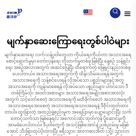
MY
မျက်နှာဆေးကြောရေးတွစ်ပါဝဲများ
မျက်နှာဆေးရေး လက်သန့်ပုဝါတွေဟာ ကိုယ်ရေးကိုယ်တာ အသားအရေ
စောင့်ရှောက်မှုမှာ တော်လှန်ရေး တိုးတက်မှုတစ်ခု ဖြစ်ပြီး နေ့စဉ် သန့်ရှင်း
ရေး အစဉ်အလာအတွက် အဆင်ပြေပြီး ထိရောက်တဲ့ ဖြေရှင်းနည်းတစ်ခု
ပေးပါတယ်။ အသားအရေအတွက်ကို ထိန်းသိမ်းပေးရန်အတွက်
အသားအရေကို သန့်စင်ပေးရန် လိုအပ်သော ပစ္စည်းများနှင့်အတူ
အသားအရေကို ကျန်းမာစေရန် လိုအပ်သော ပစ္စည်းများ ပါဝင်သော ဒီ
တစ်ကြိမ်သုံး အဝတ်အစားများ အသားအရေအမျိုးအစားအားလုံး
အတွက် သင့်တော်စေတဲ့ အသားအရေကို မထိခိုက်စေဘဲ အသားအရေကို
အသားအရေအေးစေတဲ့ အသားအရေအသားအရေနဲ့ ဒီဇိုင်းထုတ်ထား
တာပါ။ ထူးခြားတဲ့ အထည်ဖွဲ့စည်းမှုက အရေပြားမှာ ပျော့ပျောင်းပြီး သက်
တောင့်သက်သာ ဖြစ်နေရင်း အကောင်းဆုံး ထုတ်ကုန် ပို့ဆောင်မှုကို
အာမခံပေးပါတယ်။ ဒီပုဝါတွေကို အသင့်ဖြစ်အောင်နဲ့ ညစ်ညမ်းမှု မဖြစ်
အောင် သီးခြားထုပ်ပိုးထားပြီး ခရီးသွား၊ အားကစားအိတ် (သို့) သွားလာ