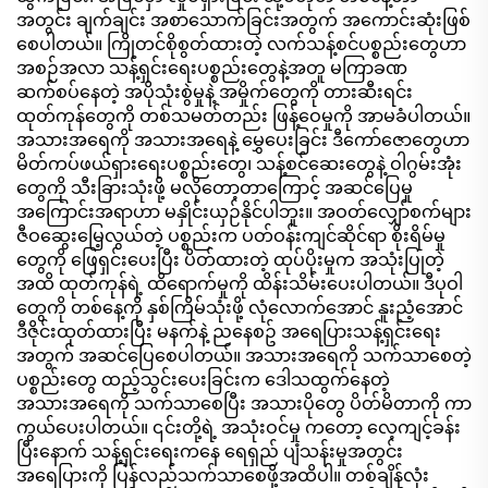
အတွင်း ချက်ချင်း အစာသောက်ခြင်းအတွက် အကောင်းဆုံးဖြစ်
စေပါတယ်။ ကြိုတင်စိုစွတ်ထားတဲ့ လက်သန့်စင်ပစ္စည်းတွေဟာ
အစဉ်အလာ သန့်ရှင်းရေးပစ္စည်းတွေနဲ့အတူ မကြာခဏ
ဆက်စပ်နေတဲ့ အပိုသုံးစွဲမှုနဲ့ အမှိုက်တွေကို တားဆီးရင်း
ထုတ်ကုန်တွေကို တစ်သမတ်တည်း ဖြန့်ဝေမှုကို အာမခံပါတယ်။
အသားအရေကို အသားအရေနဲ့ မွှေပေးခြင်း ဒီကော်ဇောတွေဟာ
မိတ်ကပ်ဖယ်ရှားရေးပစ္စည်းတွေ၊ သန့်စင်ဆေးတွေနဲ့ ဝါဂွမ်းအုံး
တွေကို သီးခြားသုံးဖို့ မလိုတော့တာကြောင့် အဆင်ပြေမှု
အကြောင်းအရာဟာ မနှိုင်းယှဉ်နိုင်ပါဘူး။ အဝတ်လျှော်စက်များ
ဇီဝဆွေးမြေ့လွယ်တဲ့ ပစ္စည်းက ပတ်ဝန်းကျင်ဆိုင်ရာ စိုးရိမ်မှု
တွေကို ဖြေရှင်းပေးပြီး ပိတ်ထားတဲ့ ထုပ်ပိုးမှုက အသုံးပြုတဲ့
အထိ ထုတ်ကုန်ရဲ့ ထိရောက်မှုကို ထိန်းသိမ်းပေးပါတယ်။ ဒီပုဝါ
တွေကို တစ်နေ့ကို နှစ်ကြိမ်သုံးဖို့ လုံလောက်အောင် နူးညံ့အောင်
ဒီဇိုင်းထုတ်ထားပြီး မနက်နဲ့ ညနေစဥ် အရေပြားသန့်ရှင်းရေး
အတွက် အဆင်ပြေစေပါတယ်။ အသားအရေကို သက်သာစေတဲ့
ပစ္စည်းတွေ ထည့်သွင်းပေးခြင်းက ဒေါသထွက်နေတဲ့
အသားအရေကို သက်သာစေပြီး အသားပိုတွေ ပိတ်မိတာကို ကာ
ကွယ်ပေးပါတယ်။ ၎င်းတို့ရဲ့ အသုံးဝင်မှု ကတော့ လေ့ကျင့်ခန်း
ပြီးနောက် သန့်ရှင်းရေးကနေ ရေရှည် ပျံသန်းမှုအတွင်း
အရေပြားကို ပြန်လည်သက်သာစေဖို့အထိပါ။ တစ်ချိန်လုံး