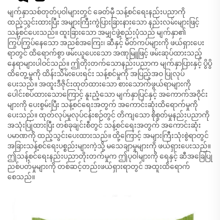
မျက်နှာသစ်တုတ်ပုဝါများတွင် ခေတ်မှီ သန့်စင်ရေးနည်းပညာကို
ထည့်သွင်းထားပြီး အများကြီးကွဲပြားခြားနားသော နည်းလမ်းများဖြင့်
သန့်စင်ပေးသည်။ ထူးခြားသော အမျှင်ဖွဲ့စည်းပုံသည် မျက်နှာ၏
ကြွပ်ကြွပ်နေသော အညစ်အကြေး၊ ဆီနှင့် မိတ်ကပ်များကို ဖယ်ရှားပေး
ရာတွင် ထိရောက်စွာ ဖမ်းယူပေးသော အဏုမြူဖြင့် ဖမ်းဆုပ်ထားသည့်
နေရာများပါဝင်သည်။ ဤတိုးတက်သောနည်းပညာက မျက်နှာပြားနှင့် ပွိပွိ
ထိတွေ့မှုကို ထိန်းသိမ်းပေးရင်း သန့်စင်မှုကို အပြည့်အဝ ပြုလုပ်
ပေးသည်။ အထူးဒီဇိုင်းထုတ်ထားသော စားသောက်ဖွယ်ရာများကို
ပေါင်းစပ်ထားသောကြောင့် နူးညံ့သော မျက်နှာပြင်နှင့် အကောက်အဝိုင်း
များကို ပေးစွမ်းပြီး သန့်စင်ရေးအတွက် အကောင်းဆုံးထိရောက်မှုကို
ပေးသည်။ ထုတ်လုပ်မှုလုပ်ငန်းစဉ်တွင် တိကျသော စိုစွတ်မှုနည်းပညာကို
အသုံးပြုထားပြီး တစ်ခုချင်းစီတွင် သန့်စင်ရေးအတွက် အကောင်းဆုံး
ပမာဏကို ထည့်သွင်းပေးထားသည်။ ထို့ကြောင့် အများကြီးသုံးစွဲရာတွင်
အခြားသန့်စင်ရေးပစ္စည်းများကဲ့သို့ မသေချာမှုများကို ဖယ်ရှားပေးသည်။
ဤသန့်စင်ရေးနည်းပညာတိုးတက်မှုက ဤပုဝါများကို ရေနှင့် ဆီအခြေပြု
ညစ်ပတ်မှုများကို တစ်ဆင့်တည်းဖယ်ရှားရာတွင် အထူးထိရောက်
စေသည်။