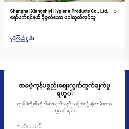
Shanghai Xiangshiyi Hygiene Products Co., Ltd. – ပ
ရော်ဖက်ရှင်နယ် စိုစွတ်သော ပုဝါထုတ်လုပ်သူ
ပိုမိုကြည့်ရှုပါ။
အခမဲ့ကုန်ပစ္စည်းစျေးကွက်တွက်ချက်မှု
ရယူပါ
ကျွန်ုပ်တို့၏ ကိုယ်စားလှယ်သည် သင့်ထံသို့ မကြာမီ ဆက်
သွယ်ပါမည်။
အီးမေးလ်