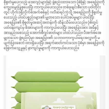
စိုစွတ်မှုပေးသည့် အေးဂျင့်များဖြင့် ဖွဲ့စည်းထားသော ပုံစံဖြင့် အရေပြားကို
ကျွေးမွေးပြုစုပေးပြီး ကာကွယ်ပေးသည်။ တစ်ခုချင်းစီသော ပုဝါတိုင်း
တွင် ဟိုက်ဒရိုလိုက်စ်အက်စစ်နှင့် ဂလီဆရင်ကဲ့သို့ အရေပြားကို စိုစွတ်မှု
ပေးသည့် ပါဝင်ပစ္စည်းများ၏ မျှတသော ပေါင်းစပ်မှုများ ပါဝင်ပြီး
အရေပြား၏ စိုစွတ်မှုအဆင့်အတန်းကို ထိန်းသိမ်းပေးသည်။ ပုံစံတွင်
ပတ်ဝန်းကျင်မှ ဖိအားများကို ကာကွယ်ပေးပြီး အရေပြားအား အမီနှင့်
အားနည်းစေသည့် အောက်စီဂျင်ဓာတ်များ ပါဝင်ပါသည်။ ပီအက်စ်အေ
မျှတသော ဖွဲ့စည်းပုံမှာ အရေပြား၏ သဘာဝကာကွယ်ရေးအလွှာကို မ
ပျက်ပြားစေဘဲ ထားရှိပေးပြီး အရက်ဓာတ်ကင်းသော ပုံစံမှာ အရေပြားကို
ခြောက်သွေ့မှုနှင့် နာကျင်မှုများကို ကာကွယ်ပေးသည်။