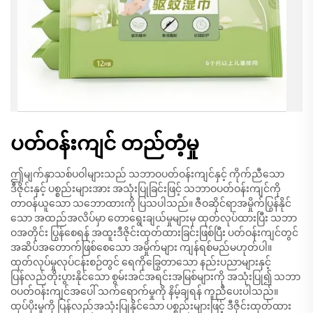
ပတ်ဝန်းကျင် တည်တံ့မှု
ဤမျက်နှာသစ်ပဝါများသည် သဘာဝပတ်ဝန်းကျင်နှင့် ကိုက်ညီသော
ဒီဇိုင်းနှင့် ပစ္စည်းများအား အသုံးပြုခြင်းဖြင့် သဘာဝပတ်ဝန်းကျင်ကို
တာဝန်ယူသော သဘောထားကို ပြသပါသည်။ ဇီဝဆိုင်ရာအမှိုက်ပြွန်နိုင်
သော အထည်အလိပ်မှာ တောရွေးချယ်မှုများမှ ထုတ်လုပ်ထားပြီး သဘာ
ဝအတိုင်း ပြွန်စေရန် အထူးဒီဇိုင်းထုတ်ထားခြင်းဖြစ်ပြီး ပတ်ဝန်းကျင်တွင်
အဆိပ်အတောက်ဖြစ်စေသော အမှိုက်များ ကျန်ရစ်မည်မဟုတ်ပါ။
ထုတ်လုပ်မှုလုပ်ငန်းစဉ်တွင် ရေကိုခြွေတာသော နည်းပညာများနှင့်
ပြန်လည်တိုးပွားနိုင်သော စွမ်းအင်အရင်းအမြစ်များကို အသုံးပြု၍ သဘာ
ဝပတ်ဝန်းကျင်အပေါ် သက်ရောက်မှုကို နိမ့်ချရန် ကူညီပေးပါသည်။
ထုပ်ပိုးမှုကို ပြန်လည်အသုံးပြုနိုင်သော ပစ္စည်းများဖြင့် ဒီဇိုင်းထုတ်ထား