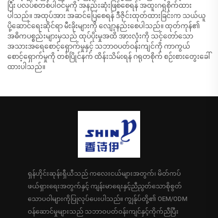
ပြီး ပလပ်စတစ်ပါဝင်မှုကို အနည်းဆုံးဖြစ်စေရန် အထူးဂရုစိုက်ထား
ပါသည်။ အထုပ်အား အဆင်ပြေစေရန် ဒီဇိုင်းထုတ်ထားခြင်းက သယ်ယူ
ပို့ဆောင်ရေးဆိုင်ရာ မီးခိုးများကို လျော့နည်းစေပါသည်။ ထုတ်ကုန်၏
အဓိကပစ္စည်းများမှသည် ထုပ်ပိုးမှုအထိ အားလုံးကို သင့်တော်သော
အသားအရေစောင့်ရှောက်မှုနှင့် သဘာဝပတ်ဝန်းကျင်ကို ကာကွယ်
စောင့်ရှောက်မှုကို တစ်ပြိုင်နက် ထိန်းသိမ်းရန် ဂရုတစိုက် စဉ်းစားတွေးခေါ်
ထားပါသည်။
ရှန်ဟိုင်းဆုန်းရှီယီသည် ကလေးငယ်များအတွက်၊ မိတ်ကပ်
ဖယ်ရှားရေးအတွက်နှင့် ကျန်းမာရေးနှင့်ညီညွတ်သောစိုစွတ်
သောပဝါများကိုပြုလုပ်ပေးပါသည်။ ကျွန်ုပ်တို့၏ OEM/ODM
ဝန်ဆောင်မှုများသည် သဘာဝပတ်ဝန်းကျင်နှင့်ကိုက်ညီပြီး