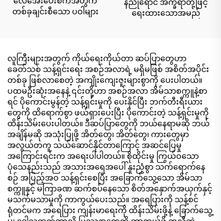
လေအေးပေးစက်အတွက်
နီညိုရောင် အက္ခရာတို့ဖြင့်
တစ်ခုချင်းစီသော ပဝါများ
ရေးထားသောအမည်
လူကြီးများအတွက် ကိုယ်ရေးကိုယ်တာ ဆပ်ပြာတွေဟာ
ခေတ်သစ် သန့်ရှင်းရေး အစဉ်အလာရဲ့ မရှိမဖြစ် အစိတ်အပိုင်း
တစ်ခု ဖြစ်လာစေတဲ့ အကျိုးကျေးဇူးများစွာကို ပေးပါတယ်။
ပထမဦးဆုံးအနေနဲ့ ၎င်းတို့ဟာ အစဉ်အလာ အိမ်သာစက္ကူနဲ့စာ
ရင် ပိုကောင်းမွန်တဲ့ သန့်ရှင်းမှုကို ပေးနိုင်ပြီး ဘက်တီးရီးယား
တွေကို ထိရောက်စွာ ဖယ်ရှားပေးပြီး ပိုကောင်းတဲ့ သန့်ရှင်းမှုကို
ထိန်းသိမ်းပေးပါတယ်။ ဒီဆပ်ပြာတွေကို ဘယ်နေရာမဆို ဘယ်
အချိန်မဆို အသုံးပြုဖို့ အိတ်တွေ၊ အိတ်တွေ၊ ကားတွေမှာ
အလွယ်တကူ သယ်ဆောင်နိုင်တာကြောင့် အဆင်ပြေမှု
အကြောင်းရင်းက အရေးပါပါတယ်။ စိုထိုင်းမှု ကြွယ်ဝသော
ပုံသေနည်းသည် အသားအရေအပေါ် နူးညံ့စွာ သက်ရောက်နေ
စဉ် အပြည့်အဝ သန့်ရှင်းစေပြီး အခြောက်သွေ့သော အိမ်သာ
စက္ကူနှင့် မကြာခဏ ဆက်စပ်နေသော စိတ်အနှောက်အယှက်နှင့်
မသက်မသာမှုကို ကာကွယ်ပေးသည်။ အရေပြားကို သန့်စင်
ရုံတင်မက အရေပြား ကျန်းမာရေးကို ထိန်းသိမ်းဖို့နဲ့ ခြောက်သွေ့