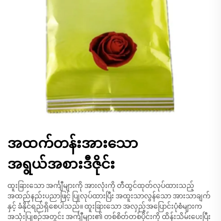
အထက်တန်းအားသော
အရွယ်အစားဒီဇိုင်း
ထူးခြားသော အင်္ကျီများကို အားလုံးကို တီထွင်ထုတ်လုပ်ထားသည့်
အထည်နည်းပညာဖြင့် ပြုလုပ်ထားပြီး အထူးသာလွန်သော အားသာချက်
နှင့် ခံနိုင်ရည်ရှိစေပါသည်။ ထူးခြားသော အလှည့်အပြောင်းပုံစံများက
အသုံးပြုစဉ်အတွင်း အင်္ကျီများ၏ တစ်စိတ်တစ်ပိုင်းကို ထိန်းသိမ်းပေးပြီး