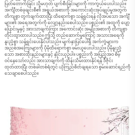
ပြတ်တောက်ခြင်း သို့မဟုတ် ပျက်စီးခြင်းများကို ကာကွယ်ပေးပါသည်။
အင်္ကျီတစ်ခုချင်းစီ၏ အရွယ်အစားကို အကောင်းဆုံးအုပ်ချုပ်မှုအတွက်
တိကျစွာ တွက်ချက်ထားပြီး ထိရောက်စွာ သန့်ရှင်းရန် လိုအပ်သော အင်္ကျီ
များ၏ အရေအတွက်ကို လျော့နည်းစေပါသည်။ ပစ္စည်း၏ အထူကို ပျော့
ပြောင်းမှုနှင့် အားသာချက်ကြား အကောင်းဆုံး အမျိုးအစားကို တိကျစွာ
တိုင်းထွာထားပါသည်။ ဤသို့ တည်ဆောက်မှုကြောင့် အသားအရေကို
နူးညံ့စွာ သန့်ရှင်းပေးနိုင်ပါသည်။ မျက်နှာပြင်ပေါ်ရှိ အက်ကွဲများက
အညစ်အကြေးများကို ပိုမိုထိရောက်စွာ ဖမ်းယူပေးပါသည်။ ပိုမိုနူးညံ့
သော အစားထိုးနည်းများနှင့် နှိုင်းယှဉ်ပါ။ ပစ္စည်းကို အပြည့်အဝ စိမ့်
ဝင်နေသော်လည်း အားသာချက်ကို ထိန်းသိမ်းထားနိုင်ရန် ဒီဇိုင်း
ထုတ်ထားပြီး တစ်ခါတစ်ရံတွင် ယုံကြည်စိတ်ချရသော စွမ်းဆောင်ရည်ကို
သေချာစေပါသည်။