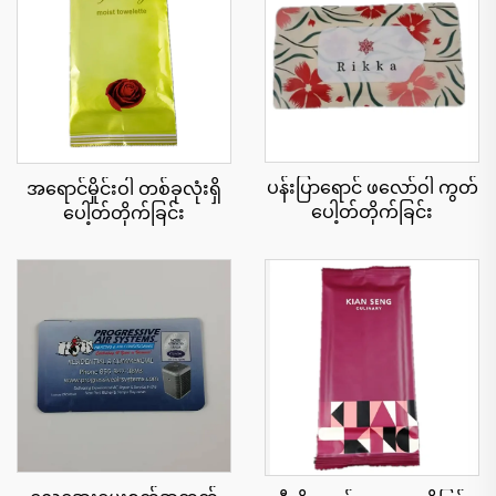
ပန်းပြာရောင် ဖလော်ဝါ ကွတ်
အရောင်မှိုင်းဝါ တစ်ခုလုံးရှိ
ပေါ့တ်တိုက်ခြင်း
ပေါ့တ်တိုက်ခြင်း