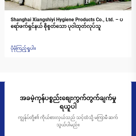
Shanghai Xiangshiyi Hygiene Products Co., Ltd. – ပ
ရော်ဖက်ရှင်နယ် စိုစွတ်သော ပုဝါထုတ်လုပ်သူ
ပိုမိုကြည့်ရှုပါ။
အခမဲ့ကုန်ပစ္စည်းစျေးကွက်တွက်ချက်မှု
ရယူပါ
ကျွန်ုပ်တို့၏ ကိုယ်စားလှယ်သည် သင့်ထံသို့ မကြာမီ ဆက်
သွယ်ပါမည်။