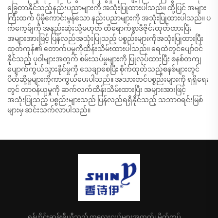
ခြွေတာနိုင်သည့်နည်းပညာများကို အသုံးပြုထားပါသည်။ ထို့ပြင် အများ
ကြီးထက် ပိုမိုကောင်းမွန်သော နည်းပညာများကို အသုံးပြုထားပါသည်။ ပ
က်ကေ့ခ်ျကို အနည်းဆုံးသို့မဟုတ် ထိရောက်စွာဒီဇိုင်းထုတ်ထားပြီး
အများအားဖြင့် ပြန်လည်အသုံးပြုသည့် ပစ္စည်းများကိုအသုံးပြုထားပြီး
ထုတ်ကုန်၏ တောက်ပမှုကိုထိန်းသိမ်းထားပါသည်။ ရေထဲတွင်ပျော်ဝင်
နိုင်သည့် ပုဝါများအတွက် စမ်းသပ်မှုများကို ပြုလုပ်ထားပြီး စနစ်တကျ
ပျောက်ကွယ်သွားနိုင်မှုကို သေချာစေပြီး စိုက်ထုတ်သည့်စနစ်များတွင်
ပိတ်ဆို့မှုများကိုကာကွယ်ပေးပါသည်။ အသားတင်ပစ္စည်းများကို ရရှိရေး
တွင် တာဝန်ယူမှုကို ဆက်လက်ထိန်းသိမ်းထားပြီး အများအားဖြင့်
အသုံးပြုသည့် ပစ္စည်းများသည် ပြန်လည်ရရှိနိုင်သည့် သဘာဝရင်းမြစ်
များမှ ဆင်းသက်လာပါသည်။
ရှန်ဟိုင်းဆုန်းရှီယီသည် ကလေးငယ်များအတွက်၊ မိတ်ကပ်