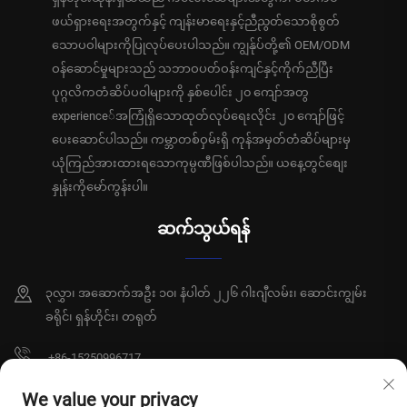
ဖယ်ရှားရေးအတွက်နှင့် ကျန်းမာရေးနှင့်ညီညွတ်သောစိုစွတ်
သောပဝါများကိုပြုလုပ်ပေးပါသည်။ ကျွန်ုပ်တို့၏ OEM/ODM
ဝန်ဆောင်မှုများသည် သဘာဝပတ်ဝန်းကျင်နှင့်ကိုက်ညီပြီး
ပုဂ္ဂလိကတံဆိပ်ပဝါများကို နှစ်ပေါင်း ၂၀ ကျော်အတွ
experience်အကြုံရှိသောထုတ်လုပ်ရေးလိုင်း ၂၀ ကျော်ဖြင့်
ပေးဆောင်ပါသည်။ ကမ္ဘာတစ်ဝှမ်းရှိ ကုန်အမှတ်တံဆိပ်များမှ
ယုံကြည်အားထားရသောကုမ္ပဏီဖြစ်ပါသည်။ ယနေ့တွင်စျေး
နှုန်းကိုမော်ကွန်းပါ။
ဆက်သွယ်ရန်
၃လွှာ၊ အဆောက်အဦး ၁၀၊ နံပါတ် ၂၂၆ ဂါးဂျီလမ်း၊ ဆောင်းကျွမ်း
ခရိုင်၊ ရှန်ဟိုင်း၊ တရုတ်
+86-15250996717
[email protected]
We value your privacy