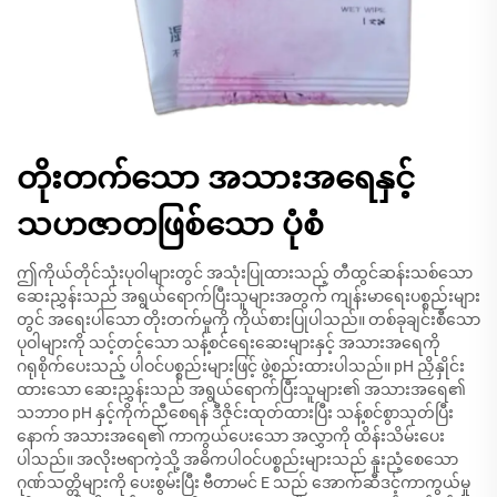
တိုးတက်သော အသားအရေနှင့်
သဟဇာတဖြစ်သော ပုံစံ
ဤကိုယ်တိုင်သုံးပုဝါများတွင် အသုံးပြုထားသည့် တီထွင်ဆန်းသစ်သော
ဆေးညွှန်းသည် အရွယ်ရောက်ပြီးသူများအတွက် ကျန်းမာရေးပစ္စည်းများ
တွင် အရေးပါသော တိုးတက်မှုကို ကိုယ်စားပြုပါသည်။ တစ်ခုချင်းစီသော
ပုဝါများကို သင့်တင့်သော သန့်စင်ရေးဆေးများနှင့် အသားအရေကို
ဂရုစိုက်ပေးသည့် ပါဝင်ပစ္စည်းများဖြင့် ဖွဲ့စည်းထားပါသည်။ pH ညှိနှိုင်း
ထားသော ဆေးညွှန်းသည် အရွယ်ရောက်ပြီးသူများ၏ အသားအရေ၏
သဘာဝ pH နှင့်ကိုက်ညီစေရန် ဒီဇိုင်းထုတ်ထားပြီး သန့်စင်စွာသုတ်ပြီး
နောက် အသားအရေ၏ ကာကွယ်ပေးသော အလွှာကို ထိန်းသိမ်းပေး
ပါသည်။ အလိုးဗရာကဲ့သို့ အဓိကပါဝင်ပစ္စည်းများသည် နူးညံ့စေသော
ဂုဏ်သတ္တိများကို ပေးစွမ်းပြီး ဗီတာမင် E သည် အောက်ဆီဒင့်ကာကွယ်မှု