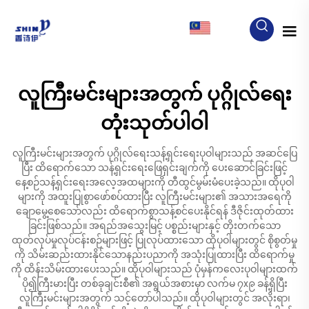
MY
လူကြီးမင်းများအတွက် ပုဂ္ဂိုလ်ရေး
တုံးသုတ်ပါဝါ
လူကြီးမင်းများအတွက် ပုဂ္ဂိုလ်ရေးသန့်ရှင်းရေးပုဝါများသည် အဆင်ပြေ
ပြီး ထိရောက်သော သန့်ရှင်းရေးဖြေရှင်းချက်ကို ပေးဆောင်ခြင်းဖြင့်
နေ့စဉ်သန့်ရှင်းရေးအလေ့အထများကို တီထွင်မွမ်းမံပေးခဲ့သည်။ ထိုပုဝါ
များကို အထူးပြုစွာဖော်စပ်ထားပြီး လူကြီးမင်းများ၏ အသားအရေကို
ချောမွေ့စေသော်လည်း ထိရောက်စွာသန့်စင်ပေးနိုင်ရန် ဒီဇိုင်းထုတ်ထား
ခြင်းဖြစ်သည်။ အရည်အသွေးမြင့် ပစ္စည်းများနှင့် တိုးတက်သော
ထုတ်လုပ်မှုလုပ်ငန်းစဉ်များဖြင့် ပြုလုပ်ထားသော ထိုပုဝါများတွင် စိုစွတ်မှု
ကို သိမ်းဆည်းထားနိုင်သောနည်းပညာကို အသုံးပြုထားပြီး ထိရောက်မှု
ကို ထိန်းသိမ်းထားပေးသည်။ ထိုပုဝါများသည် ပုံမှန်ကလေးပုဝါများထက်
ပို၍ကြီးမားပြီး တစ်ခုချင်းစီ၏ အရွယ်အစားမှာ လက်မ ၇x၉ ခန့်ရှိပြီး
လူကြီးမင်းများအတွက် သင့်တော်ပါသည်။ ထိုပုဝါများတွင် အလိုးရာ၊