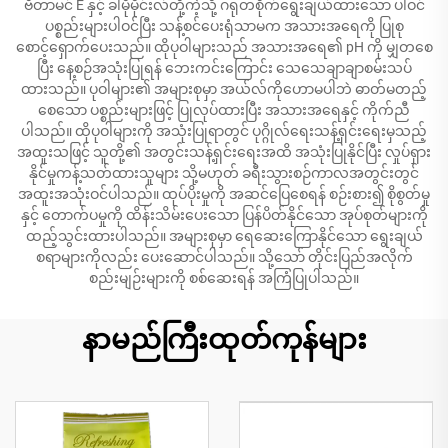
ဗီတာမင် E နှင့် ခါမိုမိုင်းလ်တို့ကဲ့သို့ ဂရုတစိုက်ရွေးချယ်ထားသော ပါဝင်
ပစ္စည်းများပါဝင်ပြီး သန့်စင်ပေးရုံသာမက အသားအရေကို ပြုစု
စောင့်ရှောက်ပေးသည်။ ထိုပုဝါများသည် အသားအရေ၏ pH ကို မျှတစေ
ပြီး နေ့စဉ်အသုံးပြုရန် ဘေးကင်းကြောင်း သေသေချာချာစမ်းသပ်
ထားသည်။ ပုဝါများ၏ အများစုမှာ အယ်လ်ကိုဟောမပါဘဲ ဓာတ်မတည့်
စေသော ပစ္စည်းများဖြင့် ပြုလုပ်ထားပြီး အသားအရေနှင့် ကိုက်ညီ
ပါသည်။ ထိုပုဝါများကို အသုံးပြုရာတွင် ပုဂ္ဂိုလ်ရေးသန့်ရှင်းရေးမှသည့်
အထူးသဖြင့် သူတို့၏ အတွင်းသန့်ရှင်းရေးအထိ အသုံးပြုနိုင်ပြီး လှုပ်ရှား
နိုင်မှုကန့်သတ်ထားသူများ သို့မဟုတ် ခရီးသွားစဉ်ကာလအတွင်းတွင်
အထူးအသုံးဝင်ပါသည်။ ထုပ်ပိုးမှုကို အဆင်ပြေစေရန် စဉ်းစား၍ စိုစွတ်မှု
နှင့် တောက်ပမှုကို ထိန်းသိမ်းပေးသော ပြန်ပိတ်နိုင်သော အုပ်စုတ်များကို
ထည့်သွင်းထားပါသည်။ အများစုမှာ ရေဆေးကြောနိုင်သော ရွေးချယ်
စရာများကိုလည်း ပေးဆောင်ပါသည်။ သို့သော် တိုင်းပြည်အလိုက်
စည်းမျဉ်းများကို စစ်ဆေးရန် အကြံပြုပါသည်။
နာမည်ကြီးထုတ်ကုန်များ