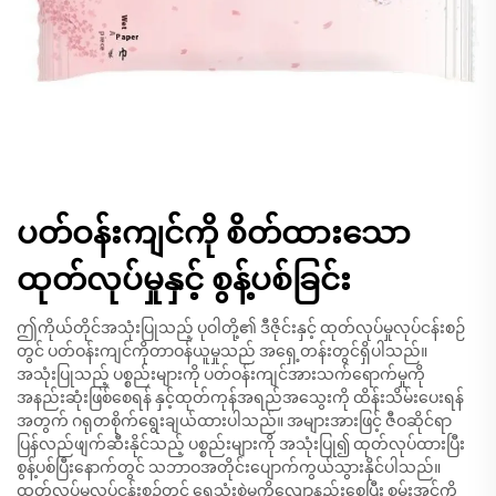
ပတ်ဝန်းကျင်ကို စိတ်ထားသော
ထုတ်လုပ်မှုနှင့် စွန့်ပစ်ခြင်း
ဤကိုယ်တိုင်အသုံးပြုသည့် ပုဝါတို့၏ ဒီဇိုင်းနှင့် ထုတ်လုပ်မှုလုပ်ငန်းစဉ်
တွင် ပတ်ဝန်းကျင်ကိုတာဝန်ယူမှုသည် အရှေ့တန်းတွင်ရှိပါသည်။
အသုံးပြုသည့် ပစ္စည်းများကို ပတ်ဝန်းကျင်အားသက်ရောက်မှုကို
အနည်းဆုံးဖြစ်စေရန် နှင့်ထုတ်ကုန်အရည်အသွေးကို ထိန်းသိမ်းပေးရန်
အတွက် ဂရုတစိုက်ရွေးချယ်ထားပါသည်။ အများအားဖြင့် ဇီဝဆိုင်ရာ
ပြန်လည်ဖျက်ဆီးနိုင်သည့် ပစ္စည်းများကို အသုံးပြု၍ ထုတ်လုပ်ထားပြီး
စွန့်ပစ်ပြီးနောက်တွင် သဘာဝအတိုင်းပျောက်ကွယ်သွားနိုင်ပါသည်။
ထုတ်လုပ်မှုလုပ်ငန်းစဉ်တွင် ရေသုံးစွဲမှုကိုလျော့နည်းစေပြီး စွမ်းအင်ကို