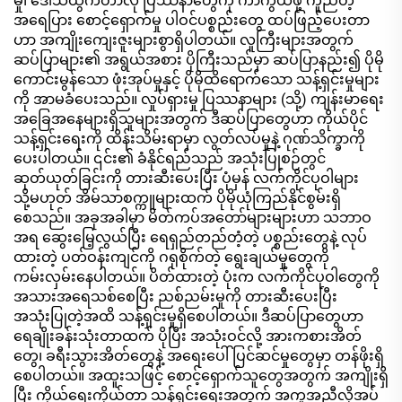
မှု၊ ဒေါသထွက်တာလို ပြဿနာတွေကို ကာကွယ်ဖို့ ကူညီတဲ့
အရေပြား စောင့်ရှောက်မှု ပါဝင်ပစ္စည်းတွေ ထပ်ဖြည့်ပေးတာ
ဟာ အကျိုးကျေးဇူးများစွာရှိပါတယ်။ လူကြီးများအတွက်
ဆပ်ပြာများ၏ အရွယ်အစား ပိုကြီးသည်မှာ ဆပ်ပြာနည်း၍ ပိုမို
ကောင်းမွန်သော ဖုံးအုပ်မှုနှင့် ပိုမိုထိရောက်သော သန့်ရှင်းမှုများ
ကို အာမခံပေးသည်။ လှုပ်ရှားမှု ပြဿနာများ (သို့) ကျန်းမာရေး
အခြေအနေများရှိသူများအတွက် ဒီဆပ်ပြာတွေဟာ ကိုယ်ပိုင်
သန့်ရှင်းရေးကို ထိန်းသိမ်းရာမှာ လွတ်လပ်မှုနဲ့ ဂုဏ်သိက္ခာကို
ပေးပါတယ်။ ၎င်း၏ ခံနိုင်ရည်သည် အသုံးပြုစဉ်တွင်
ဆုတ်ယုတ်ခြင်းကို တားဆီးပေးပြီး ပုံမှန် လက်ကိုင်ပုဝါများ
သို့မဟုတ် အိမ်သာစက္ကူများထက် ပိုမိုယုံကြည်နိုင်စွမ်းရှိ
စေသည်။ အခုအခါမှာ မိတ်ကပ်အတော်များများဟာ သဘာဝ
အရ ဆွေးမြေ့လွယ်ပြီး ရေရှည်တည်တံ့တဲ့ ပစ္စည်းတွေနဲ့ လုပ်
ထားတဲ့ ပတ်ဝန်းကျင်ကို ဂရုစိုက်တဲ့ ရွေးချယ်မှုတွေကို
ကမ်းလှမ်းနေပါတယ်။ ပိတ်ထားတဲ့ ပုံးက လက်ကိုင်ပုဝါတွေကို
အသားအရေသစ်စေပြီး ညစ်ညမ်းမှုကို တားဆီးပေးပြီး
အသုံးပြုတဲ့အထိ သန့်ရှင်းမှုရှိစေပါတယ်။ ဒီဆပ်ပြာတွေဟာ
ရေချိုးခန်းသုံးတာထက် ပိုပြီး အသုံးဝင်လို့ အားကစားအိတ်
တွေ၊ ခရီးသွားအိတ်တွေနဲ့ အရေးပေါ် ပြင်ဆင်မှုတွေမှာ တန်ဖိုးရှိ
စေပါတယ်။ အထူးသဖြင့် စောင့်ရှောက်သူတွေအတွက် အကျိုးရှိ
ပြီး ကိုယ်ရေးကိုယ်တာ သန့်ရှင်းရေးအတွက် အကူအညီလိုအပ်