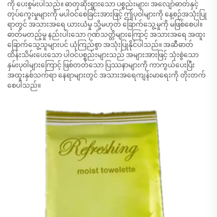
ကို ပေးစွမ်းပါသည်။ ဓာတုဆိုးရွားသော ပစ္စည်းများ၊ အလျော်ဓာတ်နှင့်
တုပ်ကွေးမှုများကို မပါဝင်စေခြင်းအားဖြင့် ဤပုဝါများကို နေ့စဉ်အသုံးပြု
ရာတွင် အသားအရေ ယားယံမှု သို့မဟုတ် ခြောက်သွေ့မှုကို မဖြစ်စေပါ။
ဓာတ်မတည့်မှု နည်းပါးသော ဂုဏ်သတ္တိများကြောင့် အသားအရေ အထူး
ခြောက်သွေ့သူများပင် ယုံကြည်စွာ အသုံးပြုနိုင်ပါသည်။ အဆီဓာတ်
ထိန်းသိမ်းပေးသော ပါဝင်ပစ္စည်းများသည် အများအားဖြင့် သုံးစွဲသော
နှမ်းပုဝါများကြောင့် ဖြစ်တတ်သော ပြဿနာများကို ကာကွယ်ပေးပြီး
အထူးနှစ်သက်ရာ နေရာများတွင် အသားအရေကျန်းမာရေးကို တိုးတက်
စေပါသည်။