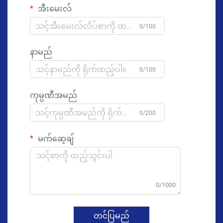
အီးမေးလ်
0/100
နာမည်
0/100
ကုမ္ပဏီအမည်
0/200
မက်ဆေ့ချ်
0/1000
တင်ပြမည်