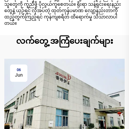
သူတွေကို ကူညီဖို့ ပိုလွယ်ကူစေတယ်။ ရိုးရာ သန့်ရှင်းရေးနည်း
တွေနဲ့ ယှဉ်ရင် လိုအပ်တဲ့ ထုတ်ကုန်ပမာဏ လျော့နည်းတာကို
ထည့်တွက်ကြည့်ရင် ကုန်ကျစရိတ် ထိရောက်မှု သိသာလာပါ
တယ်။
လက်တွေ့ အကြံပေးချက်များ
06
Jun