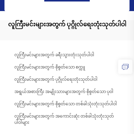
လူကြီးမင်းများအတွက် ပုဂ္ဂိုလ်ရေးတုံးသုတ်ပါဝါ
လူကြီးမင်းများအတွက် ခရီးသွားတုံးသုတ်ပါဝါ
လူကြီးမင်းများအတွက် စိုစွတ်သော စက္ကူ
လူကြီးမင်းများအတွက် ပုဂ္ဂိုလ်ရေးတုံးသုတ်ပါဝါ
အရွယ်အစားကြီး အမျိုးသားများအတွက် စိုစွတ်သော ပုဝါ
လူကြီးမင်းများအတွက် စိုစွတ်သော တစ်ခါသုံးတုံးသုတ်ပါဝါ
လူကြီးမင်းများအတွက် အကောင်းဆုံး တစ်ခါသုံးတုံးသုတ်
ပါဝါများ