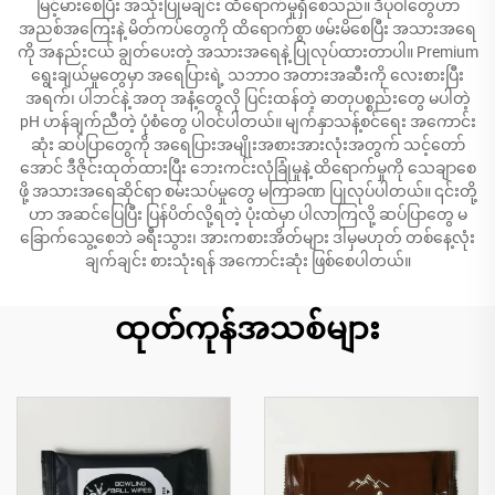
မြင့်မားစေပြီး အသုံးပြုမချင်း ထိရောက်မှုရှိစေသည်။ ဒီပုဝါတွေဟာ
အညစ်အကြေးနဲ့ မိတ်ကပ်တွေကို ထိရောက်စွာ ဖမ်းမိစေပြီး အသားအရေ
ကို အနည်းငယ် ချွတ်ပေးတဲ့ အသားအရေနဲ့ ပြုလုပ်ထားတာပါ။ Premium
ရွေးချယ်မှုတွေမှာ အရေပြားရဲ့ သဘာဝ အတားအဆီးကို လေးစားပြီး
အရက်၊ ပါဘင်နဲ့ အတု အနံ့တွေလို ပြင်းထန်တဲ့ ဓာတုပစ္စည်းတွေ မပါတဲ့
pH ဟန်ချက်ညီတဲ့ ပုံစံတွေ ပါဝင်ပါတယ်။ မျက်နှာသန့်စင်ရေး အကောင်း
ဆုံး ဆပ်ပြာတွေကို အရေပြားအမျိုးအစားအားလုံးအတွက် သင့်တော်
အောင် ဒီဇိုင်းထုတ်ထားပြီး ဘေးကင်းလုံခြုံမှုနဲ့ ထိရောက်မှုကို သေချာစေ
ဖို့ အသားအရေဆိုင်ရာ စမ်းသပ်မှုတွေ မကြာခဏ ပြုလုပ်ပါတယ်။ ၎င်းတို့
ဟာ အဆင်ပြေပြီး ပြန်ပိတ်လို့ရတဲ့ ပုံးထဲမှာ ပါလာကြလို့ ဆပ်ပြာတွေ မ
ခြောက်သွေ့စေဘဲ ခရီးသွား၊ အားကစားအိတ်များ ဒါမှမဟုတ် တစ်နေ့လုံး
ချက်ချင်း စားသုံးရန် အကောင်းဆုံး ဖြစ်စေပါတယ်။
ထုတ်ကုန်အသစ်များ