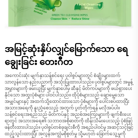
အမြင့်ဆုံးနှိပ်လျှင်မြောက်သော ရေ
ချွေးခြင်း တေးဂီတ
အကောင်းဆုံး မျက်နှာသန့်စင်ရေး ပုဝါစွပ်များတွင် စံချိုးများထက်
သာလွန်သော နည်းပညာကို အသုံးပြုထားပါသည်။ ပုဝါစွပ်များတွင် အမှုန့်
အမွှားများကို ဖမ်းယူပြီး မျက်နှာပေါ်မှ ဆီနှင့် မိတ်ကပ်များကို ဖယ်ရှားပေး
နိုင်သော အထူးပုံစံများ ပါဝင်ပါသည်။ ထိုပုံစံများသည် ချောမွေ့သော
အမျှင်များနှင့် အထက်သို့ထောင်ထားသော ပုံစံများကို ပေါင်းစပ်ထားပြီး
အသားအရေကို နူးညံ့စေသည့် အတွက် ပွတ်တိုက်ရန် မလိုအပ်ပါ။
သန့်စင်ရေးအရည်သည် မိတ်ကပ်နှင့် အညစ်အကြေးများကို ဖျက်စီးပေး
ရာတွင် အသားအရေ၏ သဘာဝအစိုဓာတ်ကို ထိန်းသိမ်းပေးသည့် ပုံစံဖြင့်
ဖန်တီးထားပါသည်။ ပုဝါစွပ်တစ်ခုချင်းစီကို အရည်ပါဝင်မှု အဆင့်သင့်ဖြင့်
ထည့်သွင်းထားပြီး အလွန်အကျွံမစိုစွတ်မှု သို့မဟုတ် ခြောက်သွေ့မှုကို