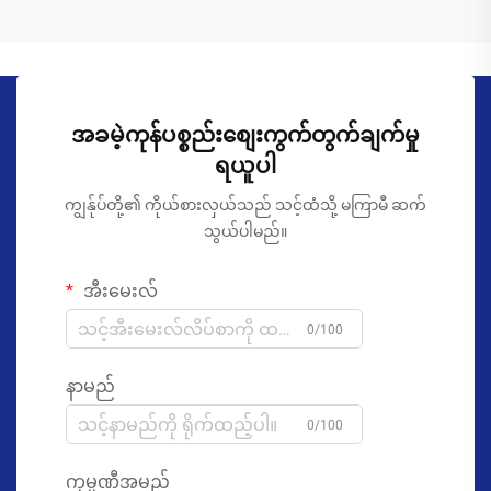
အခမဲ့ကုန်ပစ္စည်းစျေးကွက်တွက်ချက်မှု
ရယူပါ
ကျွန်ုပ်တို့၏ ကိုယ်စားလှယ်သည် သင့်ထံသို့ မကြာမီ ဆက်
သွယ်ပါမည်။
အီးမေးလ်
0/100
နာမည်
0/100
ကုမ္ပဏီအမည်