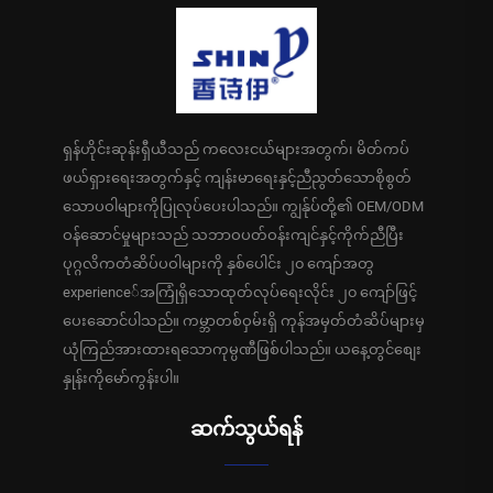
ရှန်ဟိုင်းဆုန်းရှီယီသည် ကလေးငယ်များအတွက်၊ မိတ်ကပ်
ဖယ်ရှားရေးအတွက်နှင့် ကျန်းမာရေးနှင့်ညီညွတ်သောစိုစွတ်
သောပဝါများကိုပြုလုပ်ပေးပါသည်။ ကျွန်ုပ်တို့၏ OEM/ODM
ဝန်ဆောင်မှုများသည် သဘာဝပတ်ဝန်းကျင်နှင့်ကိုက်ညီပြီး
ပုဂ္ဂလိကတံဆိပ်ပဝါများကို နှစ်ပေါင်း ၂၀ ကျော်အတွ
experience်အကြုံရှိသောထုတ်လုပ်ရေးလိုင်း ၂၀ ကျော်ဖြင့်
ပေးဆောင်ပါသည်။ ကမ္ဘာတစ်ဝှမ်းရှိ ကုန်အမှတ်တံဆိပ်များမှ
ယုံကြည်အားထားရသောကုမ္ပဏီဖြစ်ပါသည်။ ယနေ့တွင်စျေး
နှုန်းကိုမော်ကွန်းပါ။
ဆက်သွယ်ရန်