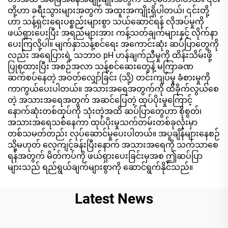
တို့ဟာ ခရီးသွားများအတွက် အထူးအကျိုးရှိပါတယ်၊ ၎င်းတို့
ဟာ သန့်ရှင်းရေးပစ္စည်းများစွာ သယ်ဆောင်ရန် လိုအပ်မှုကို
ဖယ်ရှားပေးပြီး အရည်များအား ကန့်သတ်ချက်များနှင့် လိုက်နာ
ပေးကြလို့ပါ။ မျက်နှာသန့်စင်ရေး အကောင်းဆုံး ဆပ်ပြာတွေကို
လည်း အရေပြားရဲ့ သဘာဝ pH ဟန်ချက်ညီမှုကို ထိန်းသိမ်းဖို့
ပြုစုထားပြီး အစဉ်အလာ သန့်စင်ဆေးတွေနဲ့ မကြာခဏ
ဆက်စပ်နေတဲ့ အဝတ်လျှော်ခြင်း (သို့) တင်းကျပ်မှု ခံစားမှုကို
ကာကွယ်ပေးပါတယ်။ အသားအရေအတွက်ကို ထိခိုက်လွယ်စေ
တဲ့ အသားအရေအတွက် အဆင်ပြေတဲ့ ထုပ်ပိုးမှုကြောင့်
နောက်ဆုံးတစ်ထုပ်ကို သုံးတဲ့အထိ ဆပ်ပြာတွေဟာ စိုစွတ်၊
အသားအရေသစ်နေကာ ထုပ်ပိုးမှုသက်တမ်းတစ်ခုလုံးမှာ
တစ်သမတ်တည်း လုပ်ဆောင်မှုပေးပါတယ်။ အပူချိန်များနေစဉ်
သို့မဟုတ် လေ့ကျင့်ခန်းပြီးနောက် အသားအရေကို သက်သာစေ
ရန်အတွက် မိတ်ကပ်ကို ဖယ်ရှားပေးခြင်းမှအစ ဤဆပ်ပြာ
များသည် ရည်ရွယ်ချက်များစွာကို ဆောင်ရွက်နိုင်သည်။
Latest News