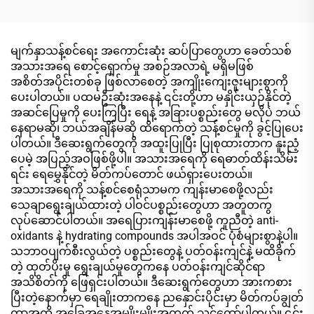
မျက်နှာသန့်စင်ရေး အကောင်းဆုံး ဆပ်ပြာတွေဟာ ခေတ်သစ်
အသားအရေ စောင့်ရှောက်မှု အစဉ်အလာရဲ့ မရှိမဖြစ်
အစိတ်အပိုင်းတစ်ခု ဖြစ်လာစေတဲ့ အကျိုးကျေးဇူးများစွာကို
ပေးပါတယ်။ ပထမဦးဆုံးအနေနဲ့ ၎င်းတို့ဟာ မနှိုင်းယှဉ်နိုင်တဲ့
အဆင်ပြေမှုကို ပေးကြပြီး ရေနဲ့ အခြားပစ္စည်းတွေ မလိုပဲ ဘယ်
နေရာမဆို၊ ဘယ်အချိန်မဆို ထိရောက်တဲ့ သန့်စင်မှုကို ခွင့်ပြုပေး
ပါတယ်။ ဒီဆေးရွက်တွေကို အထူးပြုပြီး ပြုစုထားတာက နူးညံ့
ပေမဲ့ အပြည့်အဝဖြစ်ဖို့ပါ။ အသားအရေကို ရေဓာတ်ထိန်းသိမ်း
ရင်း ရေမွှေနိုင်တဲ့ မိတ်ကပ်တောင် ဖယ်ရှားပေးတယ်။
အသားအရေကို သန့်စင်စေရုံသာမက ကျန်းမာစေဖို့လည်း
သေချာရွေးချယ်ထားတဲ့ ပါဝင်ပစ္စည်းတွေဟာ အတူတကွ
လုပ်ဆောင်ပါတယ်။ အရေပြားကျန်းမာစေဖို့ ကူညီတဲ့ anti-
oxidants နဲ့ hydrating compounds အပါအဝင် ပုံစံများစွာနဲ့ပါ။
သဘာဝပျက်စီးလွယ်တဲ့ ပစ္စည်းတွေနဲ့ ပတ်ဝန်းကျင်နဲ့ မထိခိုက်
တဲ့ ထုတ်ပိုးမှု ရွေးချယ်မှုတွေကနေ ပတ်ဝန်းကျင်ဆိုင်ရာ
အသိစိတ်ကို ဖြေရှင်းပါတယ်။ ဒီဆေးရွက်တွေဟာ အားကစား
ပြီးတဲ့နောက်မှာ ရေချိုးတာကနေ ညနှောင်းပိုင်းမှာ မိတ်ကပ်ချွတ်
တာအထိ အခြေအနေအမျိုးမျိုးအတွက် သင့်တော်ပါတယ်။ ၎င်း