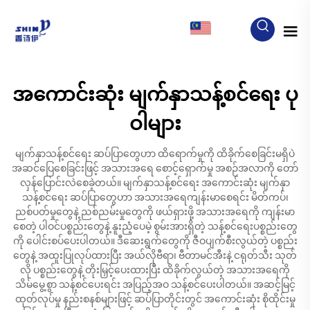
MY
အကောင်းဆုံး မျက်နှာသန့်စင်ရေး ပု
ဝါများ
မျက်နှာသန့်စင်ရေး ဆပ်ပြာတွေဟာ ထိရောက်မှုကို ထိခိုက်စေခြင်းမရှိပဲ
အဆင်ပြေစေခြင်းဖြင့် အသားအရေ စောင့်ရှောက်မှု အစဉ်အလာကို တော်
လှန်ပြောင်းလဲစေခဲ့တယ်။ မျက်နှာသန့်စင်ရေး အကောင်းဆုံး မျက်နှာ
သန့်စင်ရေး ဆပ်ပြာတွေဟာ အသားအရေကျန်းမာစေရင်း မိတ်ကပ်၊
ညစ်ပတ်မှုတွေနဲ့ ညစ်ညမ်းမှုတွေကို ဖယ်ရှားဖို့ အသားအရေကို ကျန်းမာ
စေတဲ့ ပါဝင်ပစ္စည်းတွေနဲ့ နူးညံ့ပေမဲ့ စွမ်းအားရှိတဲ့ သန့်စင်ရေးပစ္စည်းတွေ
ကို ပေါင်းစပ်ပေးပါတယ်။ ဒီဆေးရွက်တွေကို ဇီဝပျက်စီးလွယ်တဲ့ ပစ္စည်း
တွေနဲ့ အထူးပြုလုပ်ထားပြီး အယ်လိုဗီရာ၊ ဗီတာမင်အီးနဲ့ ငရုတ်သီး သုတ်
လို ပစ္စည်းတွေနဲ့ တိုးမြှင့်ပေးထားပြီး ထိခိုက်လွယ်တဲ့ အသားအရေကို
သိမ်မွေ့စွာ သန့်စင်ပေးရင်း အပြည့်အဝ သန့်စင်ပေးပါတယ်။ အဆင့်မြင့်
ထုတ်လုပ်မှု နည်းစနစ်များဖြင့် ဆပ်ပြာတိုင်းတွင် အကောင်းဆုံး စိုထိုင်းမှု