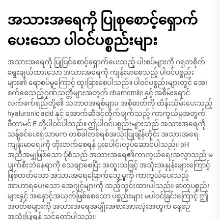
အသားအရေကို ပြုစုစောင့်ရှောက်
ပေးသော ပါဝင်ပစ္စည်းများ
အသားအရေကို ပြုပြင်စောင့်ရှောက်ပေးသည့် ပါးစပ်များကို ဂရုတစိုက်
ရွေးချယ်ထားသော အသားအရေကို ကျန်းမာစေသည့် ပါဝင်ပစ္စည်း
များ၏ ရောစပ်မှုကြောင့် ထူးခြားစေပါသည်။ ပါဝင်ပစ္စည်းများတွင် အေး
စက်စေသည့်ဂုဏ်သတ္တိများအတွက် chamomile နှင့် အစိမ်းရောင်
လက်ဖက်ရည်တို့၏ သဘာဝအရစ်များ၊ အစိုဓာတ်ကို ထိန်းသိမ်းပေးသည့်
hyaluronic acid နှင့် အောက်ဆီဒင့်တိုက်ဖျက်သည့် ကာကွယ်မှုအတွက်
ဗီတာမင် E တို့ပါဝင်ပါသည်။ ဤပါဝင်ပစ္စည်းများသည် အသားအရေကို
သန့်စင်ပေးရုံသာမက တစ်ခါတစ်ရစ်အသုံးပြုချိန်တိုင်း အသားအရေ
ကျန်းမာရေးကို တိုးတက်စေရန် ပူးပေါင်းလုပ်ဆောင်ပါသည်။ pH
အညီအမျှဖြစ်သော ပုံစံသည် အသားအရေ၏ကာကွယ်ရေးအလွှာသည် မ
ပျက်စီးဘဲနေရာကို သေချာစေပြီး အထူးသဖြင့် အသုံးအနှုန်းများကြောင့်
ဖြစ်တတ်သော အသားအရေခြောက်သွေ့မှုကို ကာကွယ်ပေးသည့်
အာဟာရပေးသော အေဂျင့်များကို ထည့်သွင်းထားပါသည်။ ဓာတုပစ္စည်း
များနှင့် အနှောင့်အယှက်ဖြစ်စေသော ပစ္စည်းများ မပါဝင်ခြင်းကြောင့် ဤ
အဝတ်စများကို အသားအရေအမျိုးအစားအားလုံးအတွက် နေ့စဉ်
အသုံးပြုရန် သင့်တော်ပါသည်။