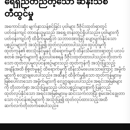
ရေရှည်တည်တံ့သော ဆန်းသစ်
တီထွင်မှု
အကောင်းဆုံး မျက်နှာသန့်စင်ခြင်း ပုဝါများ ဒီဇိုင်းထုတ်ရာတွင်
ပတ်ဝန်းကျင် တာဝန်ယူမှုသည် အရှေ့တန်းတွင်ရှိပါသည်။ ပုဝါများကို
ပတ်ဝန်းကျင်ကို ထိခိုက်မှုမရှိဘဲ သဘာဝအားဖြင့် ပျောပျက်နိုင်သော
ပစ္စည်းများကို အသုံးပြု၍ ထုတ်လုပ်ထားပါသည်။ ထုပ်ပိုးမှုကို
ထုတ်ကုန်၏ စားသုံးနိုင်မှုနှင့် ထိရောက်မှုကို ထိန်းသိမ်းထားရာတွင် ပလပ်
စတစ် အမှိုက်များကို နည်းပါးစေရန် ဒီဇိုင်းထုတ်ထားပါသည်။ တိုးတက်
သော ထုတ်လုပ်မှုလုပ်ငန်းစဉ်များသည် ထုတ်ကုန်ကို အသုံးပြုသည့်
အချိန်အထိ စိုစွတ်မှုနှင့် ထိရောက်မှုကို ထိန်းသိမ်းပေးသောကြောင့် အမှိုက်
များကို လျှော့ချပေးပါသည်။ အဆီနှင့် ထိခိုက်မှုရှိသော ထုတ်ကုန်များမှ
ဖြစ်ပေါ်လာသော အမှိုက်များကို လျှော့ချပေးပါသည်။ အရင်းအမြစ်များ
ကို တိုးတက်စွာ အသုံးပြုမှုသည် ပါဝင်ပစ္စည်းများစွာကို ပြန်လည်
ထုတ်လုပ်နိုင်သော အရင်းအမြစ်များမှ ဆင်းသက်လာပြီး စွမ်းအင်ချွေတာ
သော လုပ်ငန်းစဉ်များကို အသုံးပြု၍ ထုတ်လုပ်ထားသည့်အထိ
ဆက်လက်တိုးတက်စေပါသည်။