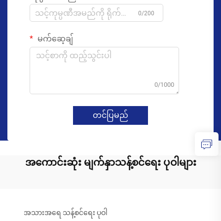
0/200
မက်ဆေ့ချ်
0/1000
တင်ပြမည်
အကောင်းဆုံး မျက်နှာသန့်စင်ရေး ပုဝါများ
အသားအရေ သန့်စင်ရေး ပုဝါ