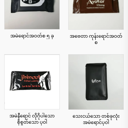
အမဲရောင်အဝတ်စ ၅ ခု
အဗေတာ ကုန်းရောင်အဝတ်
စ
အမဲနီရောင် လိုဂိုပါသော
သေးငယ်သော တစ်ခုလုံး
စိုစွတ်သော ပုဝါ
အမဲရောင်ပုဝါ